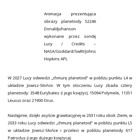
Animacja prezentująca
obrazy planetoidy 52246
Donaldjohanson
wykonane przez sondę
Lucy / Credits –
NASA/Goddard/SwRI/Johns
Hopkins APL
W 2027 Lucy odwiedzi „chmurę planetoid” w pobliżu punktu L4 w
układzie Jowisz-Słońce. W tym otoczeniu Lucy zbada cztery
planetoidy: 3548 Eurybates (i jego księżyc), 15094 Polymele, 11351
Leucus oraz 21900 Orus.
Następnie, dzięki asyście grawitacyjnej w 2031 roku obok Ziemi, w
2033 roku Lucy odwiedzi „chmurę planetoid” w pobliżu punktu L5
w układzie Jowisz-Słońce i przeleci w pobliżu planetoidy 617
Patroclus (i jego dużego księżyca).