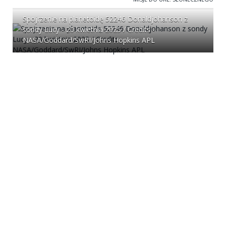
Spojrzenie na planetoidę 52246 Donaldjohanson z
sondy Lucy - 20 kwietnia 2025 / Credits -
NASA/Goddard/SwRI/Johns Hopkins APL