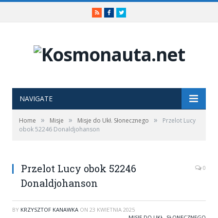
RSS
Facebook
Twitter
NAVIGATE
»
»
»
Home
Misje
Misje do Ukł. Słonecznego
Przelot Lucy
obok 52246 Donaldjohanson
Przelot Lucy obok 52246
0
Donaldjohanson
BY
KRZYSZTOF KANAWKA
ON
23 KWIETNIA 2025
MISJE DO UKŁ. SŁONECZNEGO