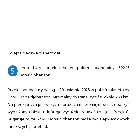
Kolejna ciekawa planetoida!
onda Lucy przeleciała w pobliżu planetoidy 52246
S
Donaldjohanson.
Przelot sondy Lucy nastąpił 20 kwietnia 2025 w pobliżu planetoidy
52246 Donaldjohanson. Minimalny dystans wyniósł około 960 km.
Na przesłanych pierwszych obrazach na Ziemię można zobaczyć
wydłużony obiekt, u którego wyraźnie zauważalna jest “szyjka”.
Sugeruje to, że 52246 Donaldjohanson może być zlepkiem dwóch
mniejszych planetoid.