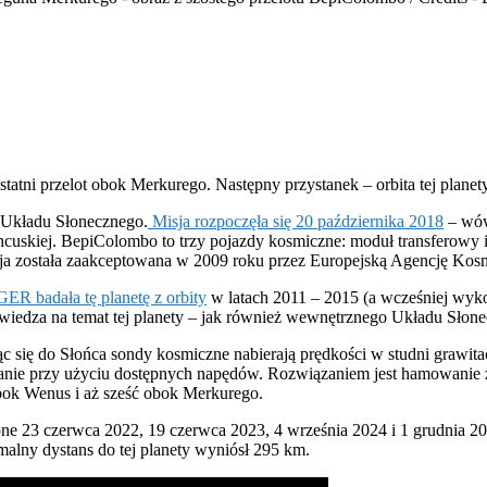
atni przelot obok Merkurego. Następny przystanek – orbita tej plane
a Układu Słonecznego.
Misja rozpoczęła się 20 października 2018
– wów
ncuskiej. BepiColombo to trzy pojazdy kosmiczne: moduł transferowy 
isja została zaakceptowana w 2009 roku przez Europejską Agencję Kos
R badała tę planetę z orbity
w latach 2011 – 2015 (a wcześniej wyko
 wiedza na temat tej planety – jak również wewnętrznego Układu Słone
ąc się do Słońca sondy kosmiczne nabierają prędkości w studni grawitac
nie przy użyciu dostępnych napędów. Rozwiązaniem jest hamowanie za
bok Wenus i aż sześć obok Merkurego.
ne 23 czerwca 2022, 19 czerwca 2023, 4 września 2024 i 1 grudnia 202
lny dystans do tej planety wyniósł 295 km.