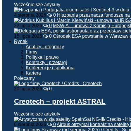
Wcześniejsze artykuły
4 sierpnia 2026
0
Hiszpania przeznacza fundusze na
22 lipca 2026
0
MSWiA – umowa z Komisją Europejsk
15 lipca 2026
0
Ośrodek ESA powstanie w Warszawi
Rynek
Analizy i prognozy
Firmy
Polityka i prawo
Kontrakty i przetargi
Konferencje i spotkania
Kariera
Polecamy
20 lipca 2026
0
Creotech – projekt ASTRAL
Wcześniejsze artykuły
6 sierpnia 2026
0
Airbus otrzymał kontrakt na satelit