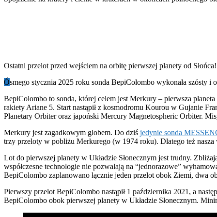
Ostatni przelot przed wejściem na orbitę pierwszej planety od Słońca!
Ó
smego stycznia 2025 roku sonda BepiColombo wykonała szósty i ost
BepiColombo to sonda, której celem jest Merkury – pierwsza planet
rakiety Ariane 5. Start nastąpił z kosmodromu Kourou w Gujanie Fra
Planetary Orbiter oraz japoński Mercury Magnetospheric Orbiter. M
Merkury jest zagadkowym globem. Do dziś
jedynie sonda MESSENGE
trzy przeloty w pobliżu Merkurego (w 1974 roku). Dlatego też nasza
Lot do pierwszej planety w Układzie Słonecznym jest trudny. Zbliżaj
współczesne technologie nie pozwalają na “jednorazowe” wyhamowa
BepiColombo zaplanowano łącznie jeden przelot obok Ziemi, dwa o
Pierwszy przelot BepiColombo nastąpił 1 października 2021, a następ
BepiColombo obok pierwszej planety w Układzie Słonecznym. Minima