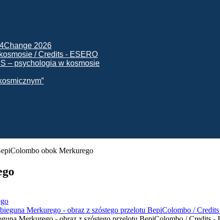
ck4Change 2026
NIS – psychologia w kosmosie
e kosmicznym”
 BepiColombo obok Merkurego
ego
ego
 bieguna Merkurego - obraz z szóstego przelotu BepiColombo / Credi