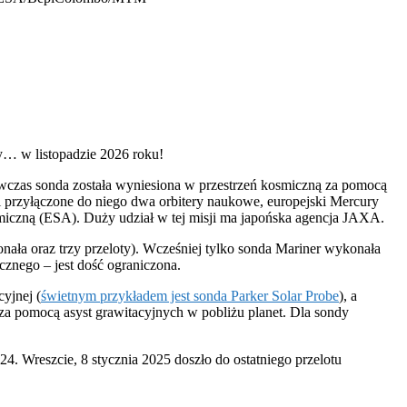
ty… w listopadzie 2026 roku!
czas sonda została wyniesiona w przestrzeń kosmiczną za pomocą
i przyłączone do niego dwa orbitery naukowe, europejski Mercury
miczną (ESA). Duży udział w tej misji ma japońska agencja JAXA.
nała oraz trzy przeloty). Wcześniej tylko sonda Mariner wykonała
cznego – jest dość ograniczona.
yjnej (
świetnym przykładem jest sonda Parker Solar Probe
), a
 pomocą asyst grawitacyjnych w pobliżu planet. Dla sondy
4. Wreszcie, 8 stycznia 2025 doszło do ostatniego przelotu