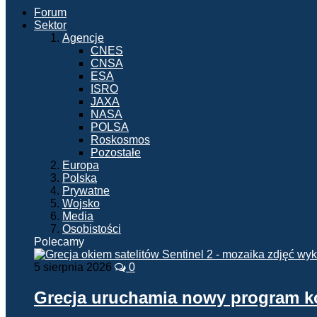
Forum
Sektor
Agencje
CNES
CNSA
ESA
ISRO
JAXA
NASA
POLSA
Roskosmos
Pozostałe
Europa
Polska
Prywatne
Wojsko
Media
Osobistości
Polecamy
5 sierpnia 2026
0
Grecja uruchamia nowy program 