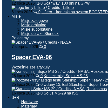
12 lipca 2026
0
Scanway: 100 dni na GPW
6 lipca 2026
0
Liftero – kontrakt na system BOOSTER
Misje
Misje załogowe
Misje orbitalne
Misje suborbitalne
Misje do Ukł. Słonecz.
Polecamy
7 sierpnia 2026
0
Spacer EVA-96
Wcześniejsze artykuły
28 lipca 2026
0
Koniec misji Sojuz MS-28
25 lipca 2026
0
Udany 13. test Starshipa i Super Hea
16 lipca 2026
0
Sojuz MS-29 na ISS
B+R
Hardware
Materiały