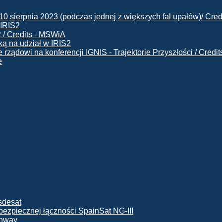
 IRIS2
ą na udział w IRIS2
e
ę bezpiecznej łączności SpainSat NG-III