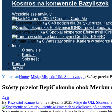
Kosmos na konwencie Bazyliszek
Wcześniejsze artykuły
16 czerwca 2026
0
48 godzin dla Bałtyku: rusza Ha
2 czerwca 2026
0
Spotkaj ekspertkę: Efekty misji IG
16 maja 2026
0
Warsztaty online „Kariera w sektorz
Inne
O serwisie
Kontakt
Spis treści
Kariera
Języki
You are at:
Home
»
Misje
»
Misje do Ukł. Słonecznego
»
Szósty przelot
Szósty przelot BepiColombo obok Merkur
0
By
Krzysztof Kanawka
on
28 stycznia 2025
Misje do Ukł. Słoneczn
Spojrzenie na kratery i cienie w kraterach w okolicach północnego