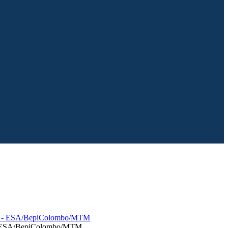
ts - ESA/BepiColombo/MTM