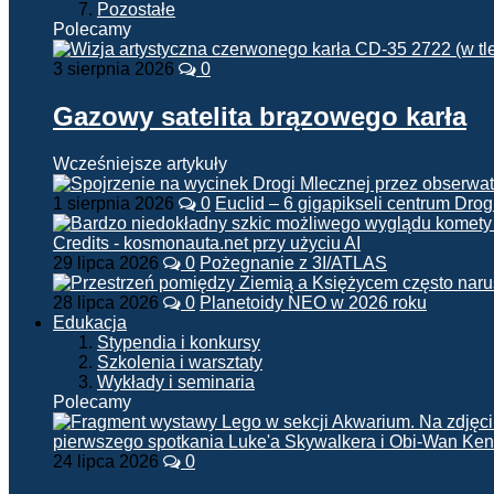
Pozostałe
Polecamy
3 sierpnia 2026
0
Gazowy satelita brązowego karła
Wcześniejsze artykuły
1 sierpnia 2026
0
Euclid – 6 gigapikseli centrum Drog
29 lipca 2026
0
Pożegnanie z 3I/ATLAS
28 lipca 2026
0
Planetoidy NEO w 2026 roku
Edukacja
Stypendia i konkursy
Szkolenia i warsztaty
Wykłady i seminaria
Polecamy
24 lipca 2026
0