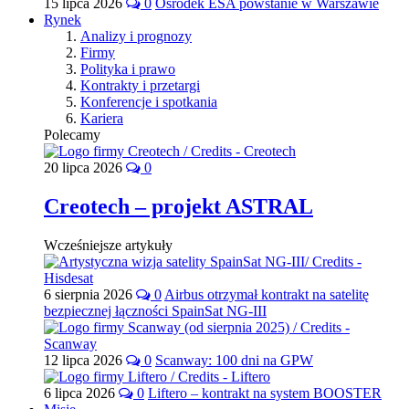
15 lipca 2026
0
Ośrodek ESA powstanie w Warszawie
Rynek
Analizy i prognozy
Firmy
Polityka i prawo
Kontrakty i przetargi
Konferencje i spotkania
Kariera
Polecamy
20 lipca 2026
0
Creotech – projekt ASTRAL
Wcześniejsze artykuły
6 sierpnia 2026
0
Airbus otrzymał kontrakt na satelitę
bezpiecznej łączności SpainSat NG-III
12 lipca 2026
0
Scanway: 100 dni na GPW
6 lipca 2026
0
Liftero – kontrakt na system BOOSTER