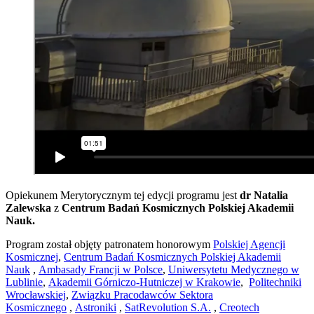
Opiekunem Merytorycznym tej edycji programu jest
dr Natalia
Zalewska
z
Centrum Badań Kosmicznych Polskiej Akademii
Nauk.
Program został objęty patronatem honorowym
Polskiej Agencji
Kosmicznej
,
Centrum Badań Kosmicznych Polskiej Akademii
Nauk
,
Ambasady Francji w Polsce
,
Uniwersytetu Medycznego w
Lublinie
,
Akademii Górniczo-Hutniczej w Krakowie
,
Politechniki
Wrocławskiej
,
Związku Pracodawców Sektora
Kosmicznego
,
Astroniki
,
SatRevolution S.A.
,
Creotech