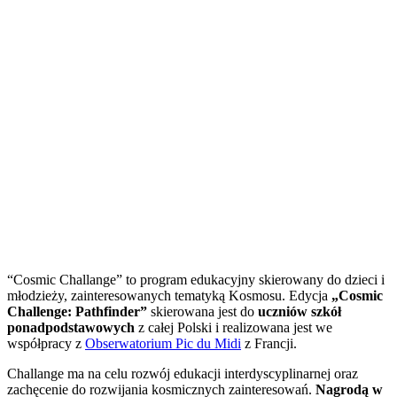
“Cosmic Challange” to program edukacyjny skierowany do dzieci i
młodzieży, zainteresowanych tematyką Kosmosu. Edycja
„Cosmic
Challenge: Pathfinder”
skierowana jest do
uczniów szkół
ponadpodstawowych
z całej Polski i realizowana jest we
współpracy z
Obserwatorium Pic du Midi
z Francji.
Challange ma na celu rozwój edukacji interdyscyplinarnej oraz
zachęcenie do rozwijania kosmicznych zainteresowań.
Nagrodą w