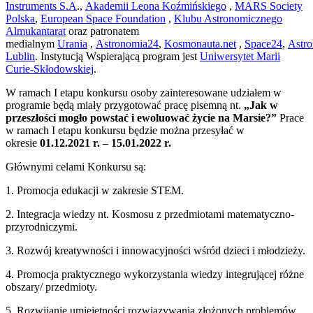
Instruments S.A
.,
Akademii Leona Koźmińskiego
,
MARS Society
Polska
,
European Space Foundation
,
Klubu Astronomicznego
Almukantarat
oraz patronatem
medialnym
Urania
,
Astronomia24
,
Kosmonauta.net
,
Space24
,
Astr
Lublin
. Instytucją Wspierającą program jest
Uniwersytet Marii
Curie-Skłodowskiej
.
W ramach I etapu konkursu osoby zainteresowane udziałem w
programie będą miały przygotować pracę pisemną nt.
„Jak w
przeszłości mogło powstać i ewoluować życie na Marsie?”
Prace
w ramach I etapu konkursu będzie można przesyłać w
okresie
01.12.2021 r. – 15.01.2022 r.
Głównymi celami Konkursu są:
1. Promocja edukacji w zakresie STEM.
2. Integracja wiedzy nt. Kosmosu z przedmiotami matematyczno-
przyrodniczymi.
3. Rozwój kreatywności i innowacyjności wśród dzieci i młodzieży.
4. Promocja praktycznego wykorzystania wiedzy integrującej różne
obszary/ przedmioty.
5. Rozwijanie umiejętności rozwiązywania złożonych problemów.