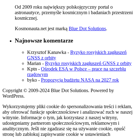
Od 2009 roku największy polskojęzyczny portal o
astronautyce, przemyśle kosmicznym i badaniach przestrzeni
kosmicznej.
Kosmonauta.net jest marką
Blue Dot Solutions
.
Najnowsze komentarze
Krzysztof Kanawka
-
Ryzyko rosyjskich zagłuszeń
GNSS z orbity
Marian
-
Ryzyko rosyjskich zagłuszeń GNSS z orbity
Kptn
-
Ośrodek ESA w Polsce – prace na szczeblu
rządowym
byko
-
Propozycja budżetu NASA na 2027 rok
Copyright © 2009-2024 Blue Dot Solutions. Powered by
WordPress.
Wykorzystujemy pliki cookie do spersonalizowania treści i reklam,
aby oferować funkcje społecznościowe i analizować ruch w naszej
witrynie. Informacje o tym, jak korzystasz z naszej witryny,
udostępniamy partnerom społecznościowym, reklamowym i
analitycznym. Jeśli nie zgadzasz się na używanie cookie, opuść
stronę lub zablokuj zapisywanie cookie w ustawieniach