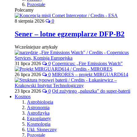
Pozostałe
Polecamy
8 sierpnia 2026
0
Sener – lotne egzemplarze DFP-B2
Wcześniejsze artykuły
31 lipca 2026
0
Copernicus: „Fire Emissions Watch”
26 lipca 2026
0
MIRORES – projekt MIRGUARD614
23 lipca 2026
0
Od zużytego „paluszka” do super-baterii
Kosmos
Astrobiologia
Astronomia
Astrofizyka
Egzoplanety
Kosmologia
Ukł. Słoneczny
Pozostałe