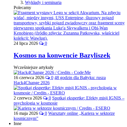
Wykłady i seminaria
Polecamy
24 lipca 2026
0
Kosmos na konwencie Bazyliszek
Wcześniejsze artykuły
16 czerwca 2026
0
48 godzin dla Bałtyku: rusza
Hack4Change 2026
2 czerwca 2026
0
Spotkaj ekspertkę: Efekty misji IGNIS –
psychologia w kosmosie
16 maja 2026
0
Warsztaty online „Kariera w sektorze
kosmicznym”
Inne