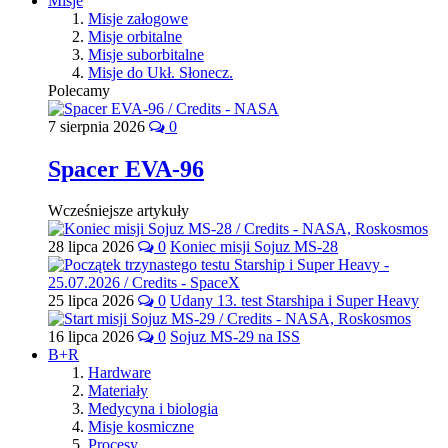
Misje
Misje załogowe
Misje orbitalne
Misje suborbitalne
Misje do Ukł. Słonecz.
Polecamy
7 sierpnia 2026
0
Spacer EVA-96
Wcześniejsze artykuły
28 lipca 2026
0
Koniec misji Sojuz MS-28
25 lipca 2026
0
Udany 13. test Starshipa i Super Heavy
16 lipca 2026
0
Sojuz MS-29 na ISS
B+R
Hardware
Materiały
Medycyna i biologia
Misje kosmiczne
Procesy