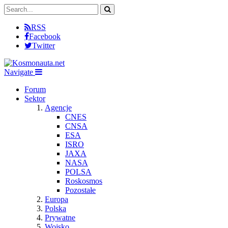
RSS
Facebook
Twitter
Navigate
Forum
Sektor
Agencje
CNES
CNSA
ESA
ISRO
JAXA
NASA
POLSA
Roskosmos
Pozostałe
Europa
Polska
Prywatne
Wojsko