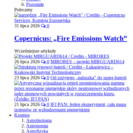
Pozostałe
Polecamy
31 lipca 2026
0
Copernicus: „Fire Emissions Watch”
Wcześniejsze artykuły
26 lipca 2026
0
MIRORES – projekt MIRGUARD614
23 lipca 2026
0
Od zużytego „paluszka” do super-baterii
21 lipca 2026
0
IFJ PAN: Jeden eksperyment, cała mapa
izotopów ze wzbudzeniami pigmejskimi
Kosmos
Astrobiologia
Astronomia
Astrofizyka