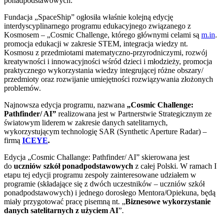
ponadpodstawowych.
Fundacja „SpaceShip” ogłosiła właśnie kolejną edycję
interdyscyplinarnego programu edukacyjnego związanego z
Kosmosem – „Cosmic Challenge, którego głównymi celami są
m.in
.
promocja edukacji w zakresie STEM, integracja wiedzy nt.
Kosmosu z przedmiotami matematyczno-przyrodniczymi, rozwój
kreatywności i innowacyjności wśród dzieci i młodzieży, promocja
praktycznego wykorzystania wiedzy integrującej różne obszary/
przedmioty oraz rozwijanie umiejętności rozwiązywania złożonych
problemów.
Najnowsza edycja programu, nazwana
„
Cosmic Challenge:
Pathfinder/ AI
”
realizowana jest w Partnerstwie Strategicznym ze
światowym liderem w zakresie danych satelitarnych,
wykorzystującym technologię SAR (Synthetic Aperture Radar) –
firmą
ICEYE
.
Edycja „Cosmic Challange: Pathfinder/ AI” skierowana jest
do
uczni
ó
w szkół ponadpodstawowych
z całej Polski. W ramach I
etapu tej edycji programu zespoły zainteresowane udziałem w
programie (składające się z dwóch uczestników – uczniów szkół
ponadpodstawowych) i jednego dorosłego Mentora/Opiekuna, będą
miały przygotować pracę pisemną nt. „
Biznesowe wykorzystanie
danych satelitarnych z użyciem AI
”.