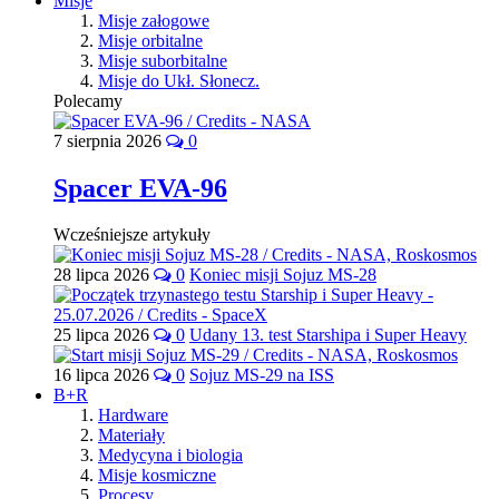
Misje
Misje załogowe
Misje orbitalne
Misje suborbitalne
Misje do Ukł. Słonecz.
Polecamy
7 sierpnia 2026
0
Spacer EVA-96
Wcześniejsze artykuły
28 lipca 2026
0
Koniec misji Sojuz MS-28
25 lipca 2026
0
Udany 13. test Starshipa i Super Heavy
16 lipca 2026
0
Sojuz MS-29 na ISS
B+R
Hardware
Materiały
Medycyna i biologia
Misje kosmiczne
Procesy