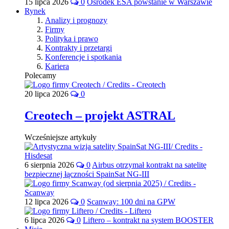
15 lipca 2026
0
Ośrodek ESA powstanie w Warszawie
Rynek
Analizy i prognozy
Firmy
Polityka i prawo
Kontrakty i przetargi
Konferencje i spotkania
Kariera
Polecamy
20 lipca 2026
0
Creotech – projekt ASTRAL
Wcześniejsze artykuły
6 sierpnia 2026
0
Airbus otrzymał kontrakt na satelitę
bezpiecznej łączności SpainSat NG-III
12 lipca 2026
0
Scanway: 100 dni na GPW
6 lipca 2026
0
Liftero – kontrakt na system BOOSTER