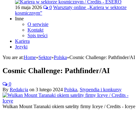
16 maja 2026
0
Warsztaty online „Kariera w sektorze
kosmicznym”
Inne
O serwisie
Kontakt
Spis treści
Kariera
Języki
You are at:
Home
»
Sektor
»
Polska
»
Cosmic Challenge: Pathfinder/AI
Cosmic Challenge: Pathfinder/AI
0
By
Redakcja
on
3 lutego 2024
Polska
,
Stypendia i konkursy
Wulkan Mount Taranaki okiem satelity firmy Iceye / Credits - Iceye