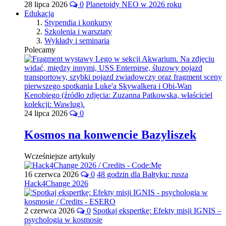
28 lipca 2026
0
Planetoidy NEO w 2026 roku
Edukacja
Stypendia i konkursy
Szkolenia i warsztaty
Wykłady i seminaria
Polecamy
24 lipca 2026
0
Kosmos na konwencie Bazyliszek
Wcześniejsze artykuły
16 czerwca 2026
0
48 godzin dla Bałtyku: rusza
Hack4Change 2026
2 czerwca 2026
0
Spotkaj ekspertkę: Efekty misji IGNIS –
psychologia w kosmosie