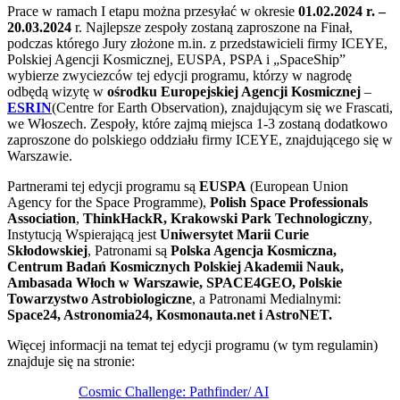
Prace w ramach I etapu można przesyłać w okresie
01.02.2024 r. –
20.03.2024
r. Najlepsze zespoły zostaną zaproszone na Finał,
podczas którego Jury złożone m.in. z przedstawicieli firmy ICEYE,
Polskiej Agencji Kosmicznej, EUSPA, PSPA i „SpaceShip”
wybierze zwyciezców tej edycji programu, którzy w nagrodę
odbędą wizytę w
ośrodku Europejskiej Agencji Kosmicznej
–
ESRIN
(Centre for Earth Observation), znajdującym się we Frascati,
we Włoszech. Zespoły, które zajmą miejsca 1-3 zostaną dodatkowo
zaproszone do polskiego oddziału firmy ICEYE, znajdującego się w
Warszawie.
Partnerami tej edycji programu są
EUSPA
(European Union
Agency for the Space Programme),
Polish Space Professionals
Association
,
ThinkHackR, Krakowski Park Technologiczny
,
Instytucją Wspierającą jest
Uniwersytet Marii Curie
Skłodowskiej
, Patronami są
Polska Agencja Kosmiczna,
Centrum Badań Kosmicznych Polskiej Akademii Nauk,
Ambasada Włoch w Warszawie, SPACE4GEO, Polskie
Towarzystwo Astrobiologiczne
, a Patronami Medialnymi:
Space24, Astronomia24, Kosmonauta.net i AstroNET.
Więcej informacji na temat tej edycji programu (w tym regulamin)
znajduje się na stronie:
Cosmic Challenge: Pathfinder/ AI