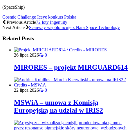
(SpaceShip)
Cosmic Challenge
Iceye
konkurs
Polska
Previous Article
72 loty Ingenuity
Next Article
Scanway współpracuje z Nara Space Technology
Related Posts
26 lipca 2026
0
MIRORES – projekt MIRGUARD614
22 lipca 2026
0
MSWiA – umowa z Komisją
Europejską na udział w IRIS2