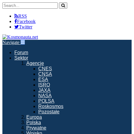
RSS
Facebook
Twitter
Navigate
Forum
Sektor
Agencje
CNES
CNSA
ESA
ISRO
JAXA
NASA
POLSA
Roskosmos
Pozostałe
Europa
Polska
Prywatne
Wojsko