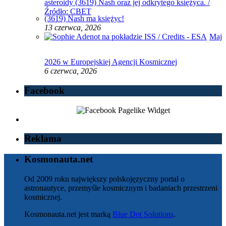
(3619) Nash ma księżyc!
13 czerwca, 2026
Maj
2026 w Europejskiej Agencji Kosmicznej
6 czerwca, 2026
Facebook
Reklama
Kosmonauta.net
Od 2009 roku największy polskojęzyczny portal o
astronautyce, przemyśle kosmicznym i badaniach przestrzeni
kosmicznej.
Kosmonauta.net jest marką
Blue Dot Solutions
.