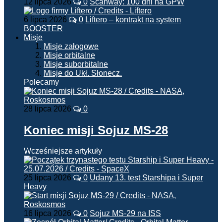
12 lipca 2026
0
Scanway: 100 dni na GPW
6 lipca 2026
0
Liftero – kontrakt na system
BOOSTER
Misje
Misje załogowe
Misje orbitalne
Misje suborbitalne
Misje do Ukł. Słonecz.
Polecamy
28 lipca 2026
0
Koniec misji Sojuz MS-28
Wcześniejsze artykuły
25 lipca 2026
0
Udany 13. test Starshipa i Super
Heavy
16 lipca 2026
0
Sojuz MS-29 na ISS