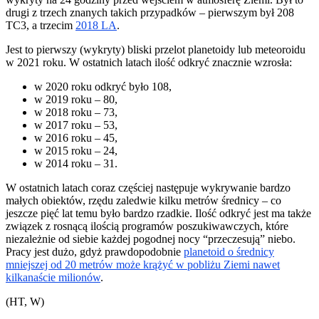
drugi z trzech znanych takich przypadków – pierwszym był 208
TC3, a trzecim
2018 LA
.
Jest to pierwszy (wykryty) bliski przelot planetoidy lub meteoroidu
w 2021 roku. W ostatnich latach ilość odkryć znacznie wzrosła:
w 2020 roku odkryć było 108,
w 2019 roku – 80,
w 2018 roku – 73,
w 2017 roku – 53,
w 2016 roku – 45,
w 2015 roku – 24,
w 2014 roku – 31.
W ostatnich latach coraz częściej następuje wykrywanie bardzo
małych obiektów, rzędu zaledwie kilku metrów średnicy – co
jeszcze pięć lat temu było bardzo rzadkie. Ilość odkryć jest ma także
związek z rosnącą ilością programów poszukiwawczych, które
niezależnie od siebie każdej pogodnej nocy “przeczesują” niebo.
Pracy jest dużo, gdyż prawdopodobnie
planetoid o średnicy
mniejszej od 20 metrów może krążyć w pobliżu Ziemi nawet
kilkanaście milionów
.
(HT, W)