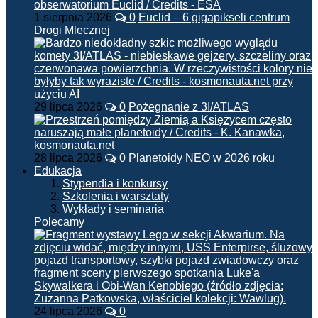
1 sierpnia 2026
0
Euclid – 6 gigapikseli centrum
Drogi Mlecznej
29 lipca 2026
0
Pożegnanie z 3I/ATLAS
28 lipca 2026
0
Planetoidy NEO w 2026 roku
Edukacja
Stypendia i konkursy
Szkolenia i warsztaty
Wykłady i seminaria
Polecamy
24 lipca 2026
0