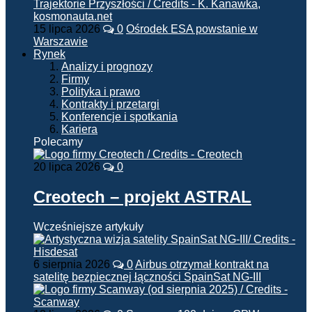
15 lipca 2026
0
Ośrodek ESA powstanie w
Warszawie
Rynek
Analizy i prognozy
Firmy
Polityka i prawo
Kontrakty i przetargi
Konferencje i spotkania
Kariera
Polecamy
20 lipca 2026
0
Creotech – projekt ASTRAL
Wcześniejsze artykuły
6 sierpnia 2026
0
Airbus otrzymał kontrakt na
satelitę bezpiecznej łączności SpainSat NG-III