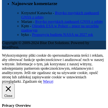
Najnowsze komentarze
Krzysztof Kanawka
-
Ryzyko rosyjskich zagłuszeń
GNSS z orbity
Marian
-
Ryzyko rosyjskich zagłuszeń GNSS z orbity
Kptn
-
Ośrodek ESA w Polsce – prace na szczeblu
rządowym
byko
-
Propozycja budżetu NASA na 2027 rok
Copyright © 2009-2024 Blue Dot Solutions. Powered by
WordPress.
Wykorzystujemy pliki cookie do spersonalizowania treści i reklam,
aby oferować funkcje społecznościowe i analizować ruch w naszej
witrynie. Informacje o tym, jak korzystasz z naszej witryny,
udostępniamy partnerom społecznościowym, reklamowym i
analitycznym. Jeśli nie zgadzasz się na używanie cookie, opuść
stronę lub zablokuj zapisywanie cookie w ustawieniach
przeglądarki.
Zgadzam się
Więcej
Close
Privacy Overview