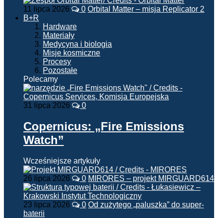
11 lipca 2026
0
Orbital Matter – misja Replicator 2
B+R
Hardware
Materiały
Medycyna i biologia
Misje kosmiczne
Procesy
Pozostałe
Polecamy
31 lipca 2026
0
Copernicus: „Fire Emissions
Watch”
Wcześniejsze artykuły
26 lipca 2026
0
MIRORES – projekt MIRGUARD614
23 lipca 2026
0
Od zużytego „paluszka” do super-
baterii