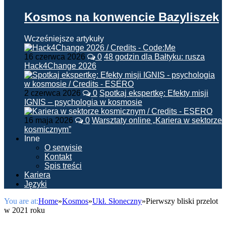
Kosmos na konwencie Bazyliszek
Wcześniejsze artykuły
16 czerwca 2026
0
48 godzin dla Bałtyku: rusza
Hack4Change 2026
2 czerwca 2026
0
Spotkaj ekspertkę: Efekty misji
IGNIS – psychologia w kosmosie
16 maja 2026
0
Warsztaty online „Kariera w sektorze
kosmicznym”
Inne
O serwisie
Kontakt
Spis treści
Kariera
Języki
You are at:
Home
»
Kosmos
»
Ukł. Słoneczny
»
Pierwszy bliski przelot
w 2021 roku