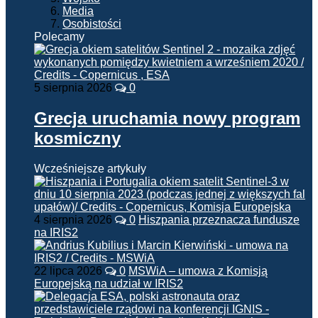
Media
Osobistości
Polecamy
5 sierpnia 2026
0
Grecja uruchamia nowy program
kosmiczny
Wcześniejsze artykuły
4 sierpnia 2026
0
Hiszpania przeznacza fundusze
na IRIS2
22 lipca 2026
0
MSWiA – umowa z Komisją
Europejską na udział w IRIS2