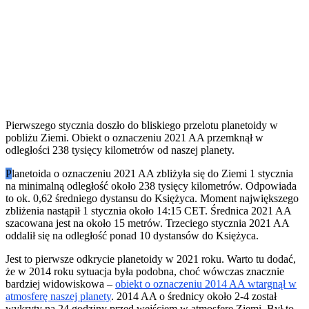
Pierwszego stycznia doszło do bliskiego przelotu planetoidy w
pobliżu Ziemi. Obiekt o oznaczeniu 2021 AA przemknął w
odległości 238 tysięcy kilometrów od naszej planety.
P
lanetoida o oznaczeniu 2021 AA zbliżyła się do Ziemi 1 stycznia
na minimalną odległość około 238 tysięcy kilometrów. Odpowiada
to ok. 0,62 średniego dystansu do Księżyca. Moment największego
zbliżenia nastąpił 1 stycznia około 14:15 CET. Średnica 2021 AA
szacowana jest na około 15 metrów. Trzeciego stycznia 2021 AA
oddalił się na odległość ponad 10 dystansów do Księżyca.
Jest to pierwsze odkrycie planetoidy w 2021 roku. Warto tu dodać,
że w 2014 roku sytuacja była podobna, choć wówczas znacznie
bardziej widowiskowa –
obiekt o oznaczeniu 2014 AA wtargnął w
atmosferę naszej planety
. 2014 AA o średnicy około 2-4 został
wykryty na 24 godziny przed wejściem w atmosferę Ziemi. Był to