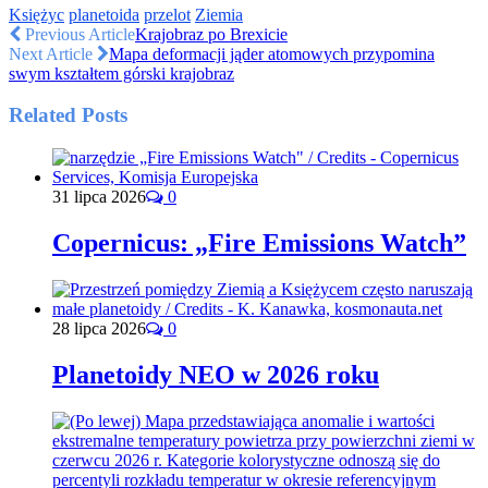
Księżyc
planetoida
przelot
Ziemia
Previous Article
Krajobraz po Brexicie
Next Article
Mapa deformacji jąder atomowych przypomina
swym kształtem górski krajobraz
Related Posts
31 lipca 2026
0
Copernicus: „Fire Emissions Watch”
28 lipca 2026
0
Planetoidy NEO w 2026 roku