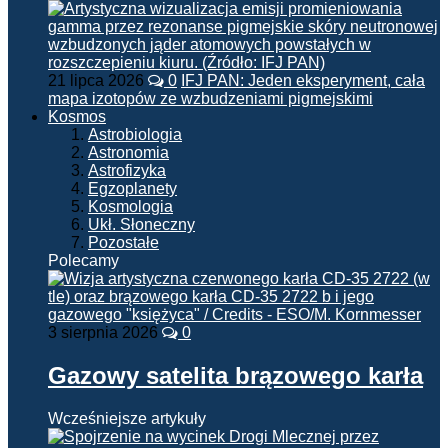
21 lipca 2026
0
IFJ PAN: Jeden eksperyment, cała
mapa izotopów ze wzbudzeniami pigmejskimi
Kosmos
Astrobiologia
Astronomia
Astrofizyka
Egzoplanety
Kosmologia
Ukł. Słoneczny
Pozostałe
Polecamy
3 sierpnia 2026
0
Gazowy satelita brązowego karła
Wcześniejsze artykuły