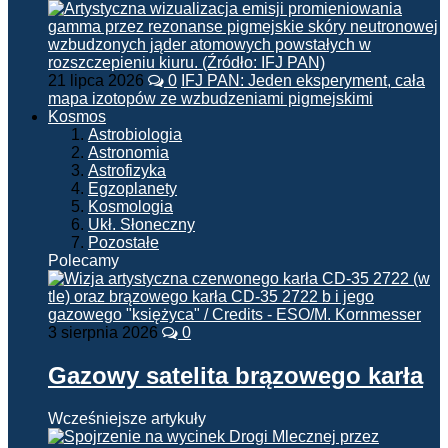
21 lipca 2026
0
IFJ PAN: Jeden eksperyment, cała
mapa izotopów ze wzbudzeniami pigmejskimi
Kosmos
Astrobiologia
Astronomia
Astrofizyka
Egzoplanety
Kosmologia
Ukł. Słoneczny
Pozostałe
Polecamy
3 sierpnia 2026
0
Gazowy satelita brązowego karła
Wcześniejsze artykuły