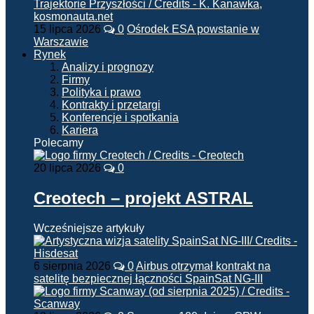
15 lipca 2026
0
Ośrodek ESA powstanie w
Warszawie
Rynek
Analizy i prognozy
Firmy
Polityka i prawo
Kontrakty i przetargi
Konferencje i spotkania
Kariera
Polecamy
20 lipca 2026
0
Creotech – projekt ASTRAL
Wcześniejsze artykuły
6 sierpnia 2026
0
Airbus otrzymał kontrakt na
satelitę bezpiecznej łączności SpainSat NG-III