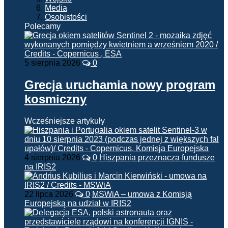
Media
Osobistości
Polecamy
5 sierpnia 2026
0
Grecja uruchamia nowy program
kosmiczny
Wcześniejsze artykuły
4 sierpnia 2026
0
Hiszpania przeznacza fundusze
na IRIS2
22 lipca 2026
0
MSWiA – umowa z Komisją
Europejską na udział w IRIS2