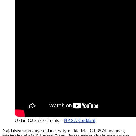
Układ GJ 357 / Credits –
NASA Goddard
Najdalsza ze znanych planet w tym układzie, GJ 357d, ma masę