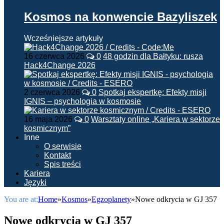
Kosmos na konwencie Bazyliszek
Wcześniejsze artykuły
16 czerwca 2026
0
48 godzin dla Bałtyku: rusza
Hack4Change 2026
2 czerwca 2026
0
Spotkaj ekspertkę: Efekty misji
IGNIS – psychologia w kosmosie
16 maja 2026
0
Warsztaty online „Kariera w sektorze
kosmicznym”
Inne
O serwisie
Kontakt
Spis treści
Kariera
Języki
You are at:
Home
»
Kosmos
»
Egzoplanety
»
Nowe odkrycia w GJ 357
Nowe odkrycia w GJ 357