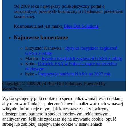
Od 2009 roku największy polskojęzyczny portal o
astronautyce, przemyśle kosmicznym i badaniach przestrzeni
kosmicznej.
Kosmonauta.net jest marką
Blue Dot Solutions
.
Najnowsze komentarze
Krzysztof Kanawka
-
Ryzyko rosyjskich zagłuszeń
GNSS z orbity
Marian
-
Ryzyko rosyjskich zagłuszeń GNSS z orbity
Kptn
-
Ośrodek ESA w Polsce – prace na szczeblu
rządowym
byko
-
Propozycja budżetu NASA na 2027 rok
Copyright © 2009-2024 Blue Dot Solutions. Powered by
WordPress.
Wykorzystujemy pliki cookie do spersonalizowania treści i reklam,
aby oferować funkcje społecznościowe i analizować ruch w naszej
witrynie. Informacje o tym, jak korzystasz z naszej witryny,
udostępniamy partnerom społecznościowym, reklamowym i
analitycznym. Jeśli nie zgadzasz się na używanie cookie, opuść
stronę lub zablokuj zapisywanie cookie w ustawieniach