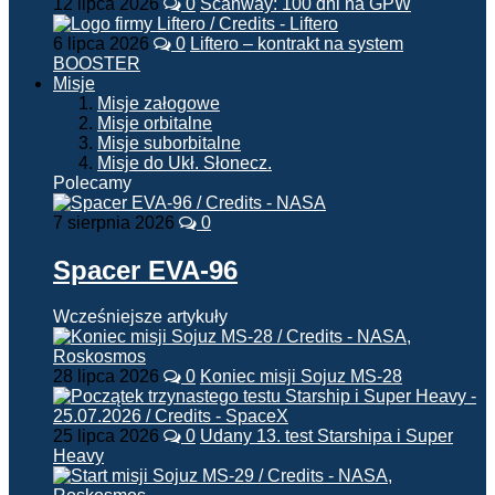
12 lipca 2026
0
Scanway: 100 dni na GPW
6 lipca 2026
0
Liftero – kontrakt na system
BOOSTER
Misje
Misje załogowe
Misje orbitalne
Misje suborbitalne
Misje do Ukł. Słonecz.
Polecamy
7 sierpnia 2026
0
Spacer EVA-96
Wcześniejsze artykuły
28 lipca 2026
0
Koniec misji Sojuz MS-28
25 lipca 2026
0
Udany 13. test Starshipa i Super
Heavy