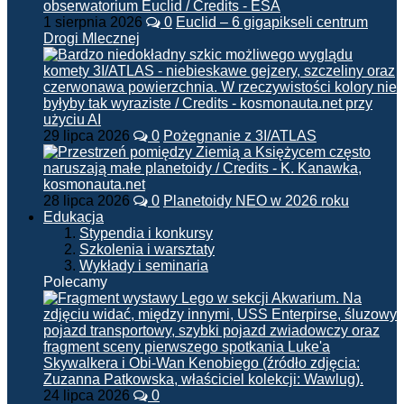
1 sierpnia 2026
0
Euclid – 6 gigapikseli centrum
Drogi Mlecznej
29 lipca 2026
0
Pożegnanie z 3I/ATLAS
28 lipca 2026
0
Planetoidy NEO w 2026 roku
Edukacja
Stypendia i konkursy
Szkolenia i warsztaty
Wykłady i seminaria
Polecamy
24 lipca 2026
0