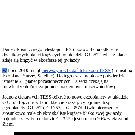
Dane z kosmicznego teleskopu TESS pozwoliły na odkrycie
dodatkowych planet krążących w układzie GJ 357. Jedna z planet
zdaje się krążyć w ekosferze tej gwiazdy.
W
lipcu 2019 minął
pierwszy rok badań teleskopu TESS
(Transiting
Exoplanet Survey Satellite). Do tego czasu udało się potwierdzić
istnienie 21 planet pozasłonecznych – a setki czekają na
potwierdzenie (np. za pomocą naziemnych obserwatoriów).
Jedno z ciekawych TESS odkryć to nowe egzoplanety w układzie
GJ 357. Łącznie w tym układzie krążą przynajmniej trzy
egzoplanety: GJ 357b, GJ 357c i GJ 357d. Dwie pierwsze to
stosunkowo małe obiekty skaliste krążące blisko swej gwiazdy –
najmniejsza w tym układzie GJ 357b jest o około 20% większa od
Ziemi.