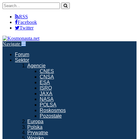
RSS
Facebook
Twitter
Navigate
Forum
Sektor
Agencje
CNES
CNSA
ESA
ISRO
JAXA
NASA
POLSA
Roskosmos
Pozostałe
Europa
Polska
Prywatne
Wojsko