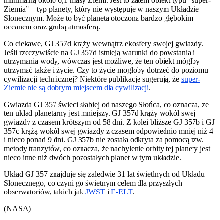
minimalną około 6,1 masy Ziemi. Jest to zatem obiekt typu “super-
Ziemia” – typ planety, który nie występuje w naszym Układzie
Słonecznym. Może to być planeta otoczona bardzo głębokim
oceanem oraz grubą atmosferą.
Co ciekawe, GJ 357d krąży wewnątrz ekosfery swojej gwiazdy.
Jeśli rzeczywiście na GJ 357d istnieją warunki do powstania i
utrzymania wody, wówczas jest możliwe, że ten obiekt mógłby
utrzymać także i życie. Czy to życie mogłoby dotrzeć do poziomu
cywilizacji technicznej? Niektóre publikacje sugerują, że
super-
Ziemie nie są dobrym miejscem dla cywilizacji
.
Gwiazda GJ 357 świeci słabiej od naszego Słońca, co oznacza, ze
ten układ planetarny jest mniejszy. GJ 357d krąży wokół swej
gwiazdy z czasem krótszym od 58 dni. Z kolei bliższe GJ 357b i GJ
357c krążą wokół swej gwiazdy z czasem odpowiednio mniej niż 4
i nieco ponad 9 dni. GJ 357b nie została odkryta za pomocą tzw.
metody tranzytów, co oznacza, że nachylenie orbity tej planety jest
nieco inne niż dwóch pozostałych planet w tym układzie.
Układ GJ 357 znajduje się zaledwie 31 lat świetlnych od Układu
Słonecznego, co czyni go świetnym celem dla przyszłych
obserwatoriów, takich jak
JWST
i
E-ELT
.
(NASA)