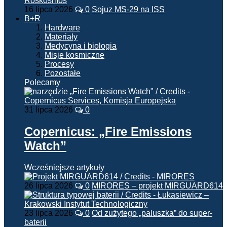
16 lipca 2026
0
Sojuz MS-29 na ISS
B+R
Hardware
Materiały
Medycyna i biologia
Misje kosmiczne
Procesy
Pozostałe
Polecamy
31 lipca 2026
0
Copernicus: „Fire Emissions
Watch”
Wcześniejsze artykuły
26 lipca 2026
0
MIRORES – projekt MIRGUARD614
23 lipca 2026
0
Od zużytego „paluszka” do super-
baterii