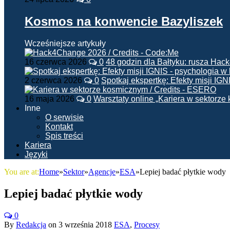
Kosmos na konwencie Bazyliszek
Wcześniejsze artykuły
16 czerwca 2026
0
48 godzin dla Bałtyku: rusza Ha
2 czerwca 2026
0
Spotkaj ekspertkę: Efekty misji IG
16 maja 2026
0
Warsztaty online „Kariera w sektorz
Inne
O serwisie
Kontakt
Spis treści
Kariera
Języki
You are at:
Home
»
Sektor
»
Agencje
»
ESA
»
Lepiej badać płytkie wody
Lepiej badać płytkie wody
0
By
Redakcja
on
3 września 2018
ESA
,
Procesy