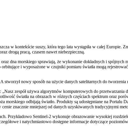
szcza w kontekście suszy, która tego lata wystąpiła w całej Europie.
 oraz drogą pracą, czasem nawet niebezpieczną.
 oraz dna morskiego sprawiają, że wykonanie dokładnych i spójnych 
o orbitujące i wyposażone w czujniki pomiaru światła mogą rejestrować,
A stworzył nowy sposób na użycie danych satelitarnych do tworzenia
 „Nasz zespół używa algorytmów komputerowych do przetwarzania danyc
totliwość światła na obrazach w różnych częściach spektrum oraz poró
ża morskiego odbijają światło. Produkty są udostępniane na Portalu 
 w cenie znacznie mniejszej od danych uzyskiwanych tradycyjnymi met
ch. Przykładowo Sentinel-2 wykonuje obrazowanie wysokiej rozdzielcz
. Szczegółowe i natychmiastowo dostępne informacje dotyczące poziom