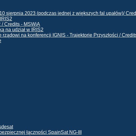
 IRIS2
ą na udział w IRIS2
e
ę bezpiecznej łączności SpainSat NG-III