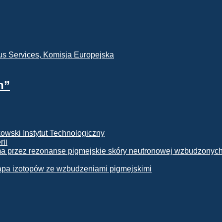
h”
rii
apa izotopów ze wzbudzeniami pigmejskimi