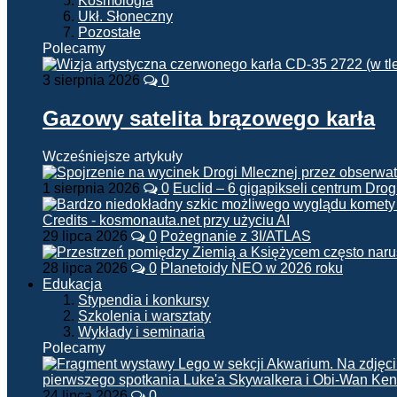
Kosmologia
Ukł. Słoneczny
Pozostałe
Polecamy
3 sierpnia 2026
0
Gazowy satelita brązowego karła
Wcześniejsze artykuły
1 sierpnia 2026
0
Euclid – 6 gigapikseli centrum Drog
29 lipca 2026
0
Pożegnanie z 3I/ATLAS
28 lipca 2026
0
Planetoidy NEO w 2026 roku
Edukacja
Stypendia i konkursy
Szkolenia i warsztaty
Wykłady i seminaria
Polecamy
24 lipca 2026
0