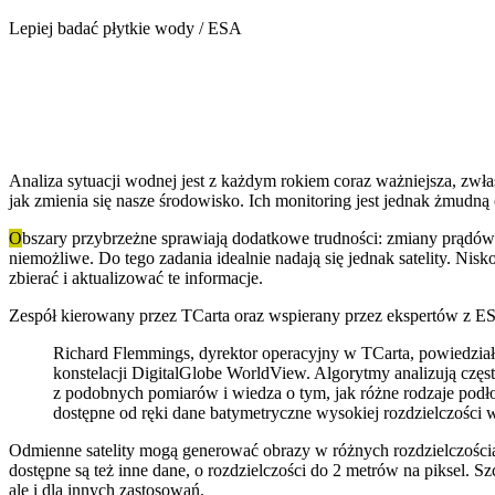
Lepiej badać płytkie wody / ESA
Analiza sytuacji wodnej jest z każdym rokiem coraz ważniejsza, zwła
jak zmienia się nasze środowisko. Ich monitoring jest jednak żmudną
O
bszary przybrzeżne sprawiają dodatkowe trudności: zmiany prądów
niemożliwe. Do tego zadania idealnie nadają się jednak satelity. Nisk
zbierać i aktualizować te informacje.
Zespół kierowany przez TCarta oraz wspierany przez ekspertów z ES
Richard Flemmings, dyrektor operacyjny w TCarta, powiedział:
konstelacji DigitalGlobe WorldView. Algorytmy analizują częs
z podobnych pomiarów i wiedza o tym, jak różne rodzaje podło
dostępne od ręki dane batymetryczne wysokiej rozdzielczości
Odmienne satelity mogą generować obrazy w różnych rozdzielczościa
dostępne są też inne dane, o rozdzielczości do 2 metrów na piksel
ale i dla innych zastosowań.