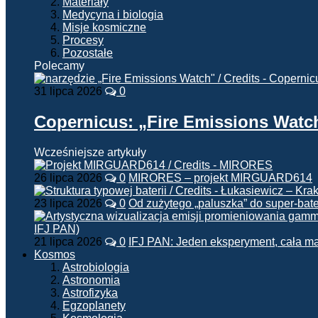
Materiały
Medycyna i biologia
Misje kosmiczne
Procesy
Pozostałe
Polecamy
31 lipca 2026
0
Copernicus: „Fire Emissions Watc
Wcześniejsze artykuły
26 lipca 2026
0
MIRORES – projekt MIRGUARD614
23 lipca 2026
0
Od zużytego „paluszka” do super-bate
21 lipca 2026
0
IFJ PAN: Jeden eksperyment, cała m
Kosmos
Astrobiologia
Astronomia
Astrofizyka
Egzoplanety