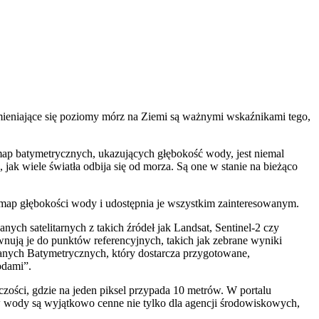
 Zmieniające się poziomy mórz na Ziemi są ważnymi wskaźnikami tego,
map batymetrycznych, ukazujących głębokość wody, jest niemal
 jak wiele światła odbija się od morza. Są one w stanie na bieżąco
 map głębokości wody i udostępnia je wszystkim zainteresowanym.
h satelitarnych z takich źródeł jak Landsat, Sentinel-2 czy
wnują je do punktów referencyjnych, takich jak zebrane wyniki
Danych Batymetrycznych, który dostarcza przygotowane,
odami”.
ości, gdzie na jeden piksel przypada 10 metrów. W portalu
ów wody są wyjątkowo cenne nie tylko dla agencji środowiskowych,