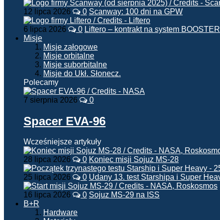
12 lipca 2026
0
Scanway: 100 dni na GPW
6 lipca 2026
0
Liftero – kontrakt na system BOOSTER
Misje
Misje załogowe
Misje orbitalne
Misje suborbitalne
Misje do Ukł. Słonecz.
Polecamy
7 sierpnia 2026
0
Spacer EVA-96
Wcześniejsze artykuły
28 lipca 2026
0
Koniec misji Sojuz MS-28
25 lipca 2026
0
Udany 13. test Starshipa i Super Hea
16 lipca 2026
0
Sojuz MS-29 na ISS
B+R
Hardware