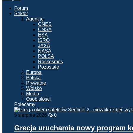
Forum
Sektor
Agencje
CNES
CNSA
ESA
ISRO
JAXA
NASA
POLSA
Roskosmos
Pozostałe
Europa
Polska
Prywatne
Wojsko
Media
Osobistości
Polecamy
5 sierpnia 2026
0
Grecja uruchamia nowy program 