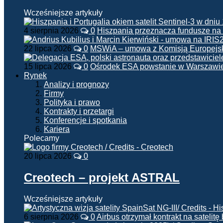
Wcześniejsze artykuły
4 sierpnia 2026
0
Hiszpania przeznacza fundusze na
22 lipca 2026
0
MSWiA – umowa z Komisją Europejsk
15 lipca 2026
0
Ośrodek ESA powstanie w Warszawi
Rynek
Analizy i prognozy
Firmy
Polityka i prawo
Kontrakty i przetargi
Konferencje i spotkania
Kariera
Polecamy
20 lipca 2026
0
Creotech – projekt ASTRAL
Wcześniejsze artykuły
6 sierpnia 2026
0
Airbus otrzymał kontrakt na satelit