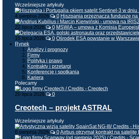
Wcześniejsze artykuły
4 sierpnia 2026
0
Hiszpania przeznacza fundusze na
22 lipca 2026
0
MSWiA – umowa z Komisją Europejsk
15 lipca 2026
0
Ośrodek ESA powstanie w Warszawi
Rynek
Analizy i prognozy
Firmy
Polityka i prawo
Kontrakty i przetargi
Konferencje i spotkania
Kariera
Polecamy
20 lipca 2026
0
Creotech – projekt ASTRAL
Wcześniejsze artykuły
6 sierpnia 2026
0
Airbus otrzymał kontrakt na satelit