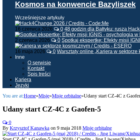
Kosmos na konwencie Bazyliszek
Wcześniejsze artykuły
16 czerwca 2026
0
48 godzin dla Bałtyku: rusza Ha
2 czerwca 2026
0
Spotkaj ekspertkę: Efekty misji IG
16 maja 2026
0
Warsztaty online „Kariera w sektorz
Inne
O serwisie
Kontakt
Spis treści
Kariera
Języki
You are at:
Home
»
Misje
»
Misje orbitalne
»
Udany start CZ-4C z Gaofe
Udany start CZ-4C z Gaofen-5
0
By
Krzysztof Kanawka
on
9 maja 2018
Misje orbitalne
Start CZ-4C z Gaofen-5 (maj 2018) / Credits - Jing Liwang/Xinhua