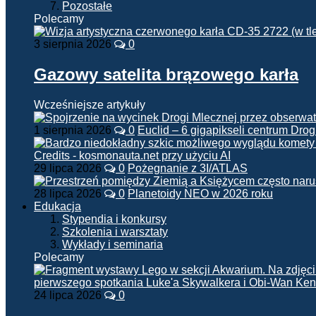
Pozostałe
Polecamy
3 sierpnia 2026
0
Gazowy satelita brązowego karła
Wcześniejsze artykuły
1 sierpnia 2026
0
Euclid – 6 gigapikseli centrum Drog
29 lipca 2026
0
Pożegnanie z 3I/ATLAS
28 lipca 2026
0
Planetoidy NEO w 2026 roku
Edukacja
Stypendia i konkursy
Szkolenia i warsztaty
Wykłady i seminaria
Polecamy
24 lipca 2026
0