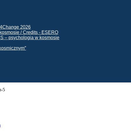
ck4Change 2026
NIS – psychologia w kosmosie
e kosmicznym”
n-5