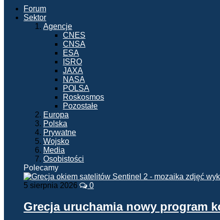
Forum
Sektor
Agencje
CNES
CNSA
ESA
ISRO
JAXA
NASA
POLSA
Roskosmos
Pozostałe
Europa
Polska
Prywatne
Wojsko
Media
Osobistości
Polecamy
5 sierpnia 2026
0
Grecja uruchamia nowy program 