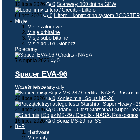
12 lipca 2026
0
Scanway: 100 dni na GPW
6 lipca 2026
0
Liftero – kontrakt na system BOOSTER
Misje
Misje załogowe
Misje orbitalne
Misje suborbitalne
Misje do Ukł. Słonecz.
Polecamy
7 sierpnia 2026
0
Spacer EVA-96
Wcześniejsze artykuły
28 lipca 2026
0
Koniec misji Sojuz MS-28
25 lipca 2026
0
Udany 13. test Starshipa i Super Hea
16 lipca 2026
0
Sojuz MS-29 na ISS
B+R
Hardware
Materiały