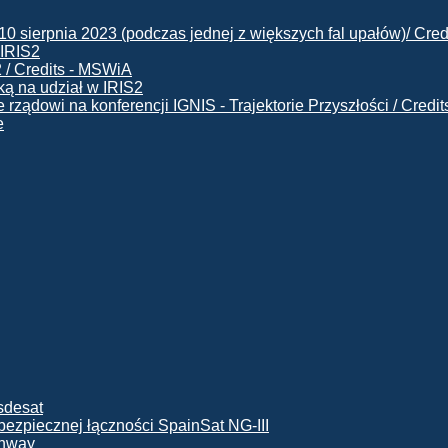
 IRIS2
ą na udział w IRIS2
e
ę bezpiecznej łączności SpainSat NG-III