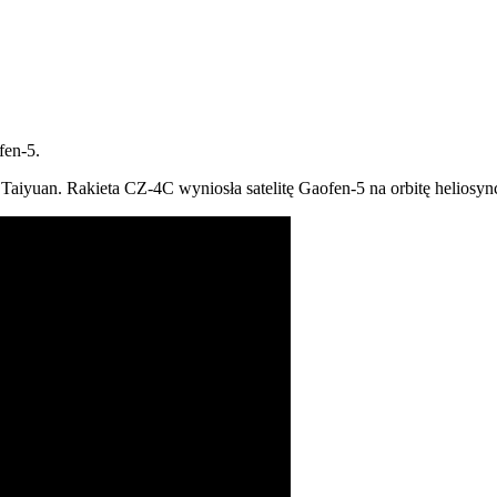
fen-5.
iyuan. Rakieta CZ-4C wyniosła satelitę Gaofen-5 na orbitę heliosynchr