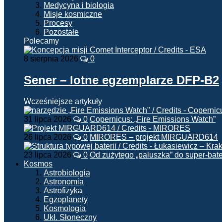
Medycyna i biologia
Misje kosmiczne
Procesy
Pozostałe
Polecamy
8 sierpnia 2026
0
Sener – lotne egzemplarze DFP-B2
Wcześniejsze artykuły
31 lipca 2026
0
Copernicus: „Fire Emissions Watch”
26 lipca 2026
0
MIRORES – projekt MIRGUARD614
23 lipca 2026
0
Od zużytego „paluszka” do super-bate
Kosmos
Astrobiologia
Astronomia
Astrofizyka
Egzoplanety
Kosmologia
Ukł. Słoneczny