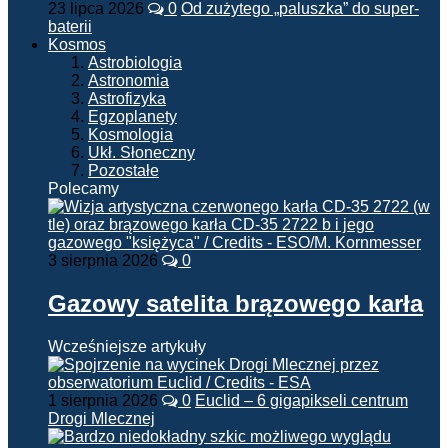
23 lipca 2026
0
Od zużytego „paluszka” do super-
baterii
Kosmos
Astrobiologia
Astronomia
Astrofizyka
Egzoplanety
Kosmologia
Ukł. Słoneczny
Pozostałe
Polecamy
3 sierpnia 2026
0
Gazowy satelita brązowego karła
Wcześniejsze artykuły
1 sierpnia 2026
0
Euclid – 6 gigapikseli centrum
Drogi Mlecznej