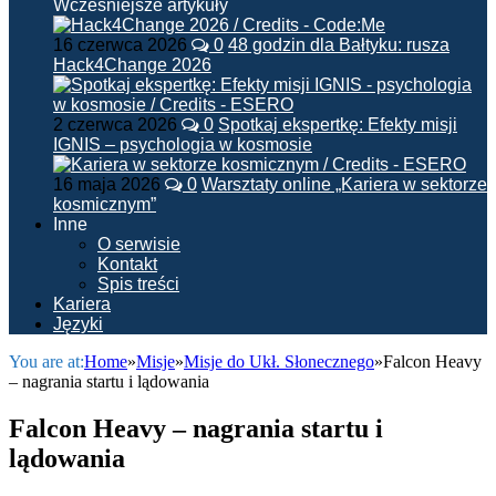
Wcześniejsze artykuły
16 czerwca 2026
0
48 godzin dla Bałtyku: rusza
Hack4Change 2026
2 czerwca 2026
0
Spotkaj ekspertkę: Efekty misji
IGNIS – psychologia w kosmosie
16 maja 2026
0
Warsztaty online „Kariera w sektorze
kosmicznym”
Inne
O serwisie
Kontakt
Spis treści
Kariera
Języki
You are at:
Home
»
Misje
»
Misje do Ukł. Słonecznego
»
Falcon Heavy
– nagrania startu i lądowania
Falcon Heavy – nagrania startu i
lądowania