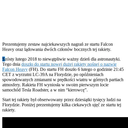
Prezentujemy zestaw najciekawszych nagrań ze startu Falcon
Heavy oraz lądowania dwóch członów bocznych tej rakiety.
S
zósty lutego 2018 to niewątpliwie ważny dzień dla astronautyki.
Tego dnia
doszło do startu nowej dużej rakiety nośnej o nazwie
Falcon Heavy
(FH). Do startu FH doszło 6 lutego o godzinie 21:45
CET z wyrzutni LC-39A na Florydzie, po opóźnieniach
spowodowanych zmianami w prędkości wiatru w górnych partiach
atmosfery. Rakieta FH wyniosła w swoim pierwszym locie
samochód Tesla Roadster, a w nim “kierowcę”.
Start tej rakiety był obserwowany przez dziesiątki tysięcy ludzi na
Florydzie. Poniżej prezentujemy kilka ciekawych ujęć ze startu tej
rakiety.