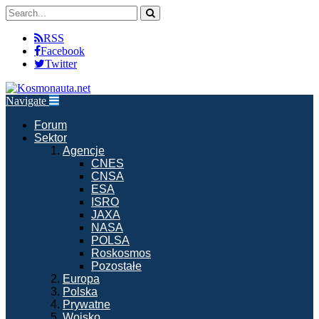
RSS
Facebook
Twitter
Navigate
Forum
Sektor
Agencje
CNES
CNSA
ESA
ISRO
JAXA
NASA
POLSA
Roskosmos
Pozostałe
Europa
Polska
Prywatne
Wojsko