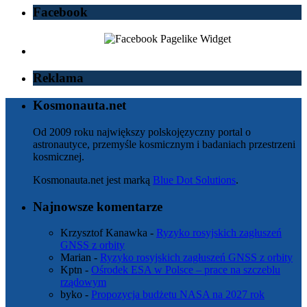
Facebook
Reklama
Kosmonauta.net
Od 2009 roku największy polskojęzyczny portal o
astronautyce, przemyśle kosmicznym i badaniach przestrzeni
kosmicznej.
Kosmonauta.net jest marką
Blue Dot Solutions
.
Najnowsze komentarze
Krzysztof Kanawka
-
Ryzyko rosyjskich zagłuszeń
GNSS z orbity
Marian
-
Ryzyko rosyjskich zagłuszeń GNSS z orbity
Kptn
-
Ośrodek ESA w Polsce – prace na szczeblu
rządowym
byko
-
Propozycja budżetu NASA na 2027 rok