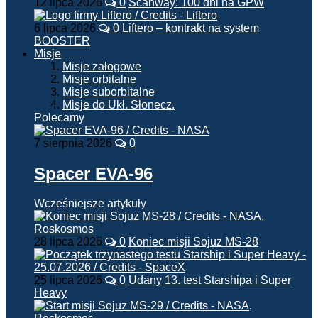
12 lipca 2026
0
Scanway: 100 dni na GPW
6 lipca 2026
0
Liftero – kontrakt na system
BOOSTER
Misje
Misje załogowe
Misje orbitalne
Misje suborbitalne
Misje do Ukł. Słonecz.
Polecamy
7 sierpnia 2026
0
Spacer EVA-96
Wcześniejsze artykuły
28 lipca 2026
0
Koniec misji Sojuz MS-28
25 lipca 2026
0
Udany 13. test Starshipa i Super
Heavy