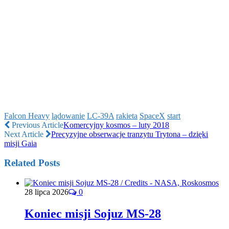
Falcon Heavy
lądowanie
LC-39A
rakieta
SpaceX
start
Previous Article
Komercyjny kosmos – luty 2018
Next Article
Precyzyjne obserwacje tranzytu Trytona – dzięki
misji Gaia
Related Posts
28 lipca 2026
0
Koniec misji Sojuz MS-28