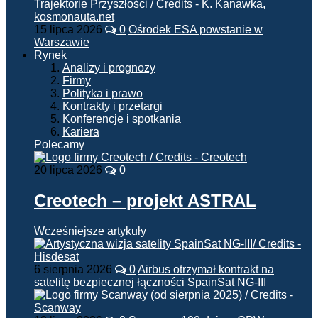
15 lipca 2026
0
Ośrodek ESA powstanie w
Warszawie
Rynek
Analizy i prognozy
Firmy
Polityka i prawo
Kontrakty i przetargi
Konferencje i spotkania
Kariera
Polecamy
20 lipca 2026
0
Creotech – projekt ASTRAL
Wcześniejsze artykuły
6 sierpnia 2026
0
Airbus otrzymał kontrakt na
satelitę bezpiecznej łączności SpainSat NG-III