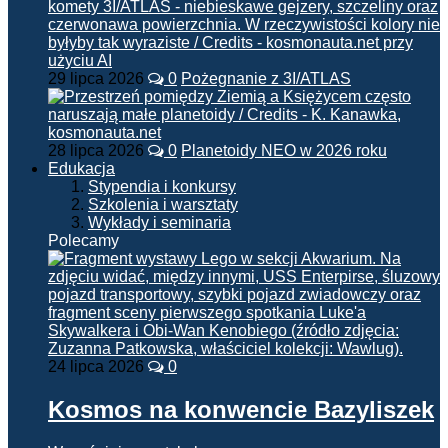
29 lipca 2026
0
Pożegnanie z 3I/ATLAS
28 lipca 2026
0
Planetoidy NEO w 2026 roku
Edukacja
Stypendia i konkursy
Szkolenia i warsztaty
Wykłady i seminaria
Polecamy
24 lipca 2026
0
Kosmos na konwencie Bazyliszek