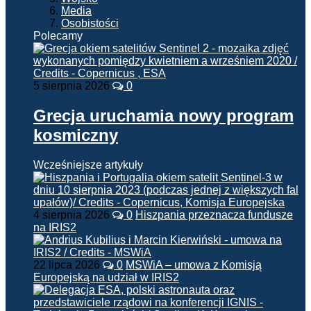
Media
Osobistości
Polecamy
5 sierpnia 2026
0
Grecja uruchamia nowy program
kosmiczny
Wcześniejsze artykuły
4 sierpnia 2026
0
Hiszpania przeznacza fundusze
na IRIS2
22 lipca 2026
0
MSWiA – umowa z Komisją
Europejską na udział w IRIS2