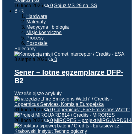
16 lipca 2026
0
Sojuz MS-29 na ISS
B+R
Hardware
Materiały
Medycyna i biologia
Misje kosmiczne
Procesy
Pozostałe
Polecamy
8 sierpnia 2026
0
Sener – lotne egzemplarze DFP-
B2
Wcześniejsze artykuły
31 lipca 2026
0
Copernicus: „Fire Emissions Watch”
26 lipca 2026
0
MIRORES – projekt MIRGUARD614