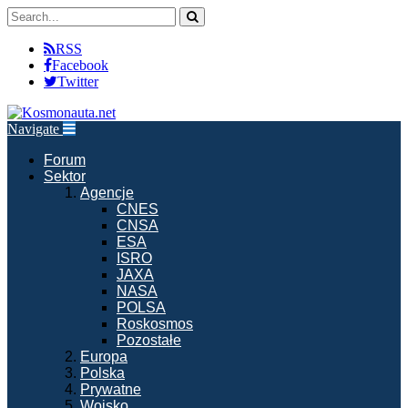
RSS
Facebook
Twitter
Navigate
Forum
Sektor
Agencje
CNES
CNSA
ESA
ISRO
JAXA
NASA
POLSA
Roskosmos
Pozostałe
Europa
Polska
Prywatne
Wojsko