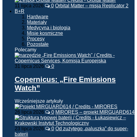
11 lipca 2026
0
Orbital Matter – misja Replicator 2
B+R
Hardware
Materiały
Medycyna i biologia
Misje kosmiczne
Procesy
Pozostałe
Polecamy
31 lipca 2026
0
Copernicus: „Fire Emissions
Watch”
Wcześniejsze artykuły
26 lipca 2026
0
MIRORES – projekt MIRGUARD614
23 lipca 2026
0
Od zużytego „paluszka” do super-
baterii