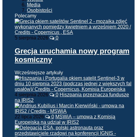
Media
Osobistości
Polecamy
5 sierpnia 2026
0
Grecja uruchamia nowy program
kosmiczny
Wcześniejsze artykuły
4 sierpnia 2026
0
Hiszpania przeznacza fundusze
na IRIS2
22 lipca 2026
0
MSWiA – umowa z Komisją
Europejską na udział w IRIS2