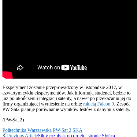
Eksperyment zostanie przeprowadzony w listopadzie 2017, w
czwartym cyklu eksperymentów. Jak informują studenci, będzie to
już po ukończeniu integracji satelity, a nawet po przekazaniu jej do
firmy organizującej wyniesienie na orbitę
rakietą Falcon 9
. Zespół
PW-Sat2 planuje porównanie wyników testów z danymi z satelity.
(PW-Sat 2)
Politechnika Warszawska
PW-Sat 2
SKA
Previous Article
Silny rozbłysk po drugiej stronie Słońca