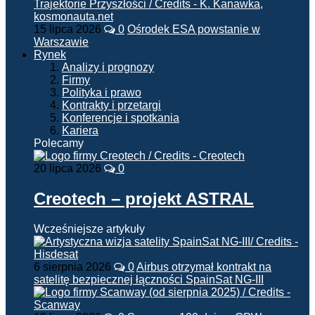
15 lipca 2026
0
Ośrodek ESA powstanie w
Warszawie
Rynek
Analizy i prognozy
Firmy
Polityka i prawo
Kontrakty i przetargi
Konferencje i spotkania
Kariera
Polecamy
20 lipca 2026
0
Creotech – projekt ASTRAL
Wcześniejsze artykuły
6 sierpnia 2026
0
Airbus otrzymał kontrakt na
satelitę bezpiecznej łączności SpainSat NG-III