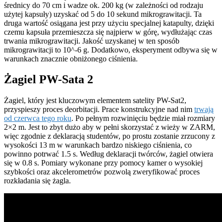
średnicy do 70 cm i wadze ok. 200 kg (w zależności od rodzaju
użytej kapsuły) uzyskać od 5 do 10 sekund mikrograwitacji. Ta
druga wartość osiągana jest przy użyciu specjalnej katapulty, dzięki
czemu kapsuła przemieszcza się najpierw w górę, wydłużając czas
trwania mikrograwitacji. Jakość uzyskanej w ten sposób
mikrograwitacji to 10^-6 g. Dodatkowo, eksperyment odbywa się w
warunkach znacznie obniżonego ciśnienia.
Żagiel PW-Sata 2
Żagiel, który jest kluczowym elementem satelity PW-Sat2,
przyspieszy proces deorbitacji. Prace konstrukcyjne nad nim
trwają
od czerwca tego roku
. Po pełnym rozwinięciu będzie miał rozmiary
2×2 m. Jest to zbyt dużo aby w pełni skorzystać z wieży w ZARM,
więc zgodnie z deklaracją studentów, po prostu zostanie zrzucony z
wysokości 13 m w warunkach bardzo niskiego ciśnienia, co
powinno potrwać 1.5 s. Według deklaracji twórców, żagiel otwiera
się w 0.8 s. Pomiary wykonane przy pomocy kamer o wysokiej
szybkości oraz akcelerometrów pozwolą zweryfikować proces
rozkładania się żagla.