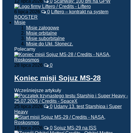
12 lipca 2026
0
Scanway: 100 dni na GPW
6 lipca 2026
0
Liftero – kontrakt na system
BOOSTER
Misje
Misje załogowe
Misje orbitalne
Misje suborbitalne
Misje do Ukł. Słonecz.
Polecamy
28 lipca 2026
0
Koniec misji Sojuz MS-28
Wcześniejsze artykuły
25 lipca 2026
0
Udany 13. test Starshipa i Super
Heavy
16 lipca 2026
0
Sojuz MS-29 na ISS