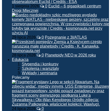
1 sierpnia 2026
0
Euclid – 6 gigapikseli centrum
Drogi Mlecznej
29 lipca 2026
0
Pożegnanie z 3I/ATLAS
28 lipca 2026
0
Planetoidy NEO w 2026 roku
Edukacja
Stypendia i konkursy
Szkolenia i warsztaty
Wykłady i seminaria
Polecamy
24 lipca 2026
0