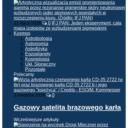
21 lipca 2026
0
IFJ PAN: Jeden eksperyment, cała
mapa izotopów ze wzbudzeniami pigmejskimi
Kosmos
Astrobiologia
Astronomia
Astrofizyka
Egzoplanety
Kosmologia
Ukł. Słoneczny
Pozostałe
Polecamy
3 sierpnia 2026
0
Gazowy satelita brązowego karła
Wcześniejsze artykuły