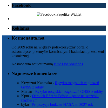
Facebook
Reklama
Kosmonauta.net
Od 2009 roku największy polskojęzyczny portal o
astronautyce, przemyśle kosmicznym i badaniach przestrzeni
kosmicznej.
Kosmonauta.net jest marką
Blue Dot Solutions
.
Najnowsze komentarze
Krzysztof Kanawka
-
Ryzyko rosyjskich zagłuszeń
GNSS z orbity
Marian
-
Ryzyko rosyjskich zagłuszeń GNSS z orbity
Kptn
-
Ośrodek ESA w Polsce – prace na szczeblu
rządowym
byko
-
Propozycja budżetu NASA na 2027 rok