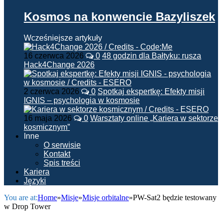
Kosmos na konwencie Bazyliszek
Wcześniejsze artykuły
16 czerwca 2026
0
48 godzin dla Bałtyku: rusza
Hack4Change 2026
2 czerwca 2026
0
Spotkaj ekspertkę: Efekty misji
IGNIS – psychologia w kosmosie
16 maja 2026
0
Warsztaty online „Kariera w sektorze
kosmicznym”
Inne
O serwisie
Kontakt
Spis treści
Kariera
Języki
You are at:
Home
»
Misje
»
Misje orbitalne
»
PW-Sat2 będzie testowany
w Drop Tower