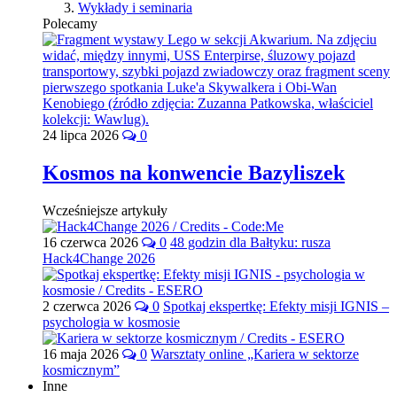
Wykłady i seminaria
Polecamy
24 lipca 2026
0
Kosmos na konwencie Bazyliszek
Wcześniejsze artykuły
16 czerwca 2026
0
48 godzin dla Bałtyku: rusza
Hack4Change 2026
2 czerwca 2026
0
Spotkaj ekspertkę: Efekty misji IGNIS –
psychologia w kosmosie
16 maja 2026
0
Warsztaty online „Kariera w sektorze
kosmicznym”
Inne