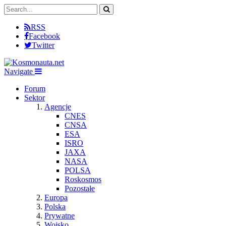
RSS
Facebook
Twitter
Navigate
Forum
Sektor
Agencje
CNES
CNSA
ESA
ISRO
JAXA
NASA
POLSA
Roskosmos
Pozostałe
Europa
Polska
Prywatne
Wojsko