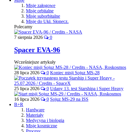
Misje
Misje załogowe
Misje orbitalne
Misje suborbitalne
Misje do Ukł. Słonecz.
Polecamy
7 sierpnia 2026
0
Spacer EVA-96
Wcześniejsze artykuły
28 lipca 2026
0
Koniec misji Sojuz MS-28
25 lipca 2026
0
Udany 13. test Starshipa i Super Heavy
16 lipca 2026
0
Sojuz MS-29 na ISS
B+R
Hardware
Materiały
Medycyna i biologia
Misje kosmiczne
Procesy