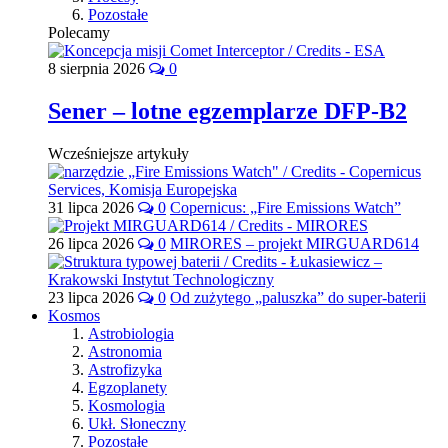
Pozostałe
Polecamy
8 sierpnia 2026
0
Sener – lotne egzemplarze DFP-B2
Wcześniejsze artykuły
31 lipca 2026
0
Copernicus: „Fire Emissions Watch”
26 lipca 2026
0
MIRORES – projekt MIRGUARD614
23 lipca 2026
0
Od zużytego „paluszka” do super-baterii
Kosmos
Astrobiologia
Astronomia
Astrofizyka
Egzoplanety
Kosmologia
Ukł. Słoneczny
Pozostałe