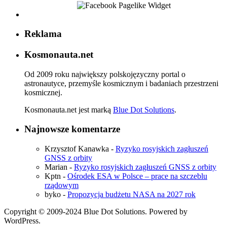
Reklama
Kosmonauta.net
Od 2009 roku największy polskojęzyczny portal o
astronautyce, przemyśle kosmicznym i badaniach przestrzeni
kosmicznej.
Kosmonauta.net jest marką
Blue Dot Solutions
.
Najnowsze komentarze
Krzysztof Kanawka
-
Ryzyko rosyjskich zagłuszeń
GNSS z orbity
Marian
-
Ryzyko rosyjskich zagłuszeń GNSS z orbity
Kptn
-
Ośrodek ESA w Polsce – prace na szczeblu
rządowym
byko
-
Propozycja budżetu NASA na 2027 rok
Copyright © 2009-2024 Blue Dot Solutions. Powered by
WordPress.