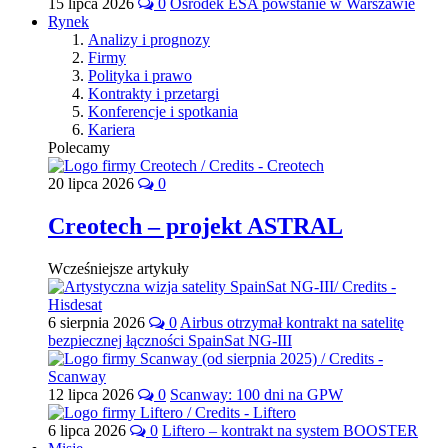
15 lipca 2026
0
Ośrodek ESA powstanie w Warszawie
Rynek
Analizy i prognozy
Firmy
Polityka i prawo
Kontrakty i przetargi
Konferencje i spotkania
Kariera
Polecamy
20 lipca 2026
0
Creotech – projekt ASTRAL
Wcześniejsze artykuły
6 sierpnia 2026
0
Airbus otrzymał kontrakt na satelitę
bezpiecznej łączności SpainSat NG-III
12 lipca 2026
0
Scanway: 100 dni na GPW
6 lipca 2026
0
Liftero – kontrakt na system BOOSTER