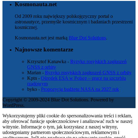
Kosmonauta.net
Od 2009 roku największy polskojęzyczny portal o
astronautyce, przemyśle kosmicznym i badaniach przestrzeni
kosmicznej.
Kosmonauta.net jest marką
Blue Dot Solutions
.
Najnowsze komentarze
Krzysztof Kanawka
-
Ryzyko rosyjskich zagłuszeń
GNSS z orbity
Marian
-
Ryzyko rosyjskich zagłuszeń GNSS z orbity
Kptn
-
Ośrodek ESA w Polsce – prace na szczeblu
rządowym
byko
-
Propozycja budżetu NASA na 2027 rok
Copyright © 2009-2024 Blue Dot Solutions. Powered by
WordPress.
Wykorzystujemy pliki cookie do spersonalizowania treści i reklam,
aby oferować funkcje społecznościowe i analizować ruch w naszej
witrynie. Informacje o tym, jak korzystasz z naszej witryny,
udostępniamy partnerom społecznościowym, reklamowym i
analitycznym. Jeśli nie zgadzasz się na używanie cookie, opuść