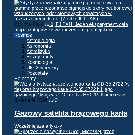
21 lipca 2026
0
IFJ PAN: Jeden eksperyment, cała
mapa izotopów ze wzbudzeniami pigmejskimi
Kosmos
Astrobiologia
Astronomia
Astrofizyka
Egzoplanety
Kosmologia
Ukł. Słoneczny
Pozostałe
Polecamy
3 sierpnia 2026
0
Gazowy satelita brązowego karła
Wcześniejsze artykuły