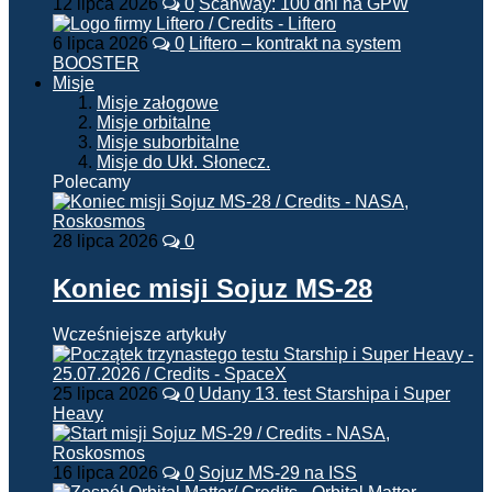
12 lipca 2026
0
Scanway: 100 dni na GPW
6 lipca 2026
0
Liftero – kontrakt na system
BOOSTER
Misje
Misje załogowe
Misje orbitalne
Misje suborbitalne
Misje do Ukł. Słonecz.
Polecamy
28 lipca 2026
0
Koniec misji Sojuz MS-28
Wcześniejsze artykuły
25 lipca 2026
0
Udany 13. test Starshipa i Super
Heavy
16 lipca 2026
0
Sojuz MS-29 na ISS