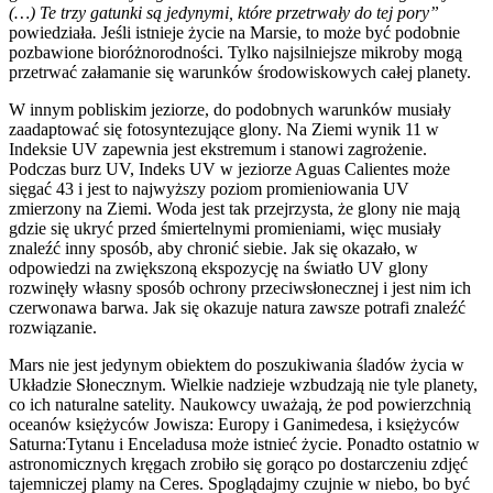
(…)
Te trzy gatunki są jedynymi, które przetrwały do tej pory”
powiedziała
.
Jeśli istnieje życie na Marsie, to może być podobnie
pozbawione bioróżnorodności. Tylko najsilniejsze mikroby mogą
przetrwać załamanie się warunków środowiskowych całej planety.
W innym pobliskim jeziorze, do podobnych warunków musiały
zaadaptować się fotosyntezujące glony. Na Ziemi wynik 11 w
Indeksie UV zapewnia jest ekstremum i stanowi zagrożenie.
Podczas burz UV, Indeks UV w jeziorze Aguas Calientes może
sięgać 43 i jest to najwyższy poziom promieniowania UV
zmierzony na Ziemi. Woda jest tak przejrzysta, że glony nie mają
gdzie się ukryć przed śmiertelnymi promieniami, więc musiały
znaleźć inny sposób, aby chronić siebie. Jak się okazało, w
odpowiedzi na zwiększoną ekspozycję na światło UV glony
rozwinęły własny sposób ochrony przeciwsłonecznej i jest nim ich
czerwonawa barwa. Jak się okazuje natura zawsze potrafi znaleźć
rozwiązanie.
Mars nie jest jedynym obiektem do poszukiwania śladów życia w
Układzie Słonecznym. Wielkie nadzieje wzbudzają nie tyle planety,
co ich naturalne satelity. Naukowcy uważają, że pod powierzchnią
oceanów księżyców Jowisza: Europy i Ganimedesa, i księżyców
Saturna:Tytanu i Enceladusa może istnieć życie. Ponadto ostatnio w
astronomicznych kręgach zrobiło się gorąco po dostarczeniu zdjęć
tajemniczej plamy na Ceres. Spoglądajmy czujnie w niebo, bo być