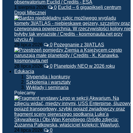
1 sierpnia 2026
0
Euclid – 6 gigapikseli centrum
Drogi Mlecznej
29 lipca 2026
0
Pożegnanie z 3I/ATLAS
28 lipca 2026
0
Planetoidy NEO w 2026 roku
Edukacja
Stypendia i konkursy
Szkolenia i warsztaty
Wykłady i seminaria
Polecamy
24 lipca 2026
0