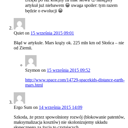
artykuł już niebawem 😀 uwaga spoiler: tym razem
będzie o ewolucji 😀
Quiet
on
15 września 2015 09:01
Błąd w artykule. Mars krąży ok. 225 mln km od Słońca – nie
od Ziemii.
Szymon
on
15 września 2015 09:52
http://www.space.com/14729-spacekids-distance-earth-
mars.html
Ergo Sum
on
14 września 2015 14:09
Szkoda, że przez spowolniony rozwój (blokowanie patentów,
maksymalizacja kosztów) nie skolonizujemy układu
słonecznego za życia to czytających