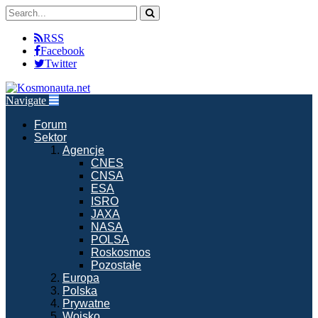
RSS
Facebook
Twitter
Navigate
Forum
Sektor
Agencje
CNES
CNSA
ESA
ISRO
JAXA
NASA
POLSA
Roskosmos
Pozostałe
Europa
Polska
Prywatne
Wojsko