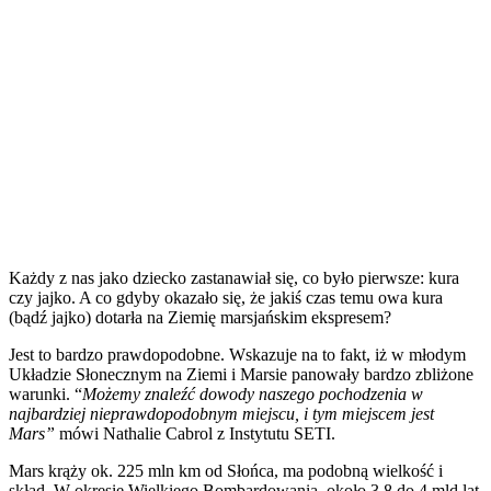
Każdy z nas jako dziecko zastanawiał się, co było pierwsze: kura
czy jajko. A co gdyby okazało się, że jakiś czas temu owa kura
(bądź jajko) dotarła na Ziemię marsjańskim ekspresem?
Jest to bardzo prawdopodobne. Wskazuje na to fakt, iż w młodym
Układzie Słonecznym na Ziemi i Marsie panowały bardzo zbliżone
warunki. “
Możemy znaleźć dowody naszego pochodzenia w
najbardziej nieprawdopodobnym miejscu, i tym miejscem jest
Mars”
mówi Nathalie Cabrol z Instytutu SETI.
Mars krąży ok. 225 mln km od Słońca, ma podobną wielkość i
skład. W okresie Wielkiego Bombardowania, około 3,8 do 4 mld lat