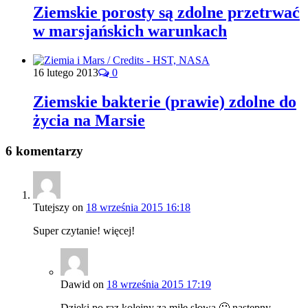
Ziemskie porosty są zdolne przetrwać
w marsjańskich warunkach
16 lutego 2013
0
Ziemskie bakterie (prawie) zdolne do
życia na Marsie
6 komentarzy
Tutejszy
on
18 września 2015 16:18
Super czytanie! więcej!
Dawid
on
18 września 2015 17:19
Dzięki po raz kolejny za miłe słowa 🙂 następny