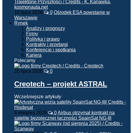
15 lipca 2026
0
Ośrodek ESA powstanie w
Warszawie
Rynek
Analizy i prognozy
Firmy
Polityka i prawo
Kontrakty i przetargi
Konferencje i spotkania
Kariera
Polecamy
20 lipca 2026
0
Creotech – projekt ASTRAL
Wcześniejsze artykuły
6 sierpnia 2026
0
Airbus otrzymał kontrakt na
satelitę bezpiecznej łączności SpainSat NG-III