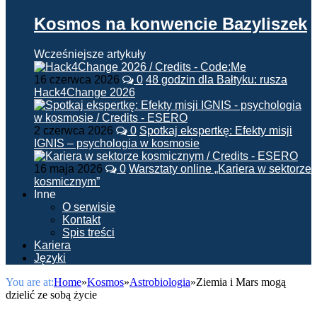
Kosmos na konwencie Bazyliszek
Wcześniejsze artykuły
16 czerwca 2026
0
48 godzin dla Bałtyku: rusza
Hack4Change 2026
2 czerwca 2026
0
Spotkaj ekspertkę: Efekty misji
IGNIS – psychologia w kosmosie
16 maja 2026
0
Warsztaty online „Kariera w sektorze
kosmicznym”
Inne
O serwisie
Kontakt
Spis treści
Kariera
Języki
You are at:
Home
»
Kosmos
»
Astrobiologia
»
Ziemia i Mars mogą
dzielić ze sobą życie