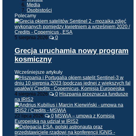
Media
Osobistości
Polecamy
5 sierpnia 2026
0
Grecja uruchamia nowy program
kosmiczny
Wcześniejsze artykuły
4 sierpnia 2026
0
Hiszpania przeznacza fundusze
na IRIS2
22 lipca 2026
0
MSWiA – umowa z Komisją
Europejską na udział w IRIS2