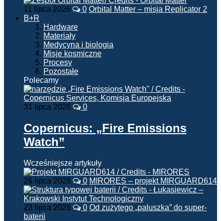
11 lipca 2026
0
Orbital Matter – misja Replicator 2
B+R
Hardware
Materiały
Medycyna i biologia
Misje kosmiczne
Procesy
Pozostałe
Polecamy
31 lipca 2026
0
Copernicus: „Fire Emissions
Watch”
Wcześniejsze artykuły
26 lipca 2026
0
MIRORES – projekt MIRGUARD614
23 lipca 2026
0
Od zużytego „paluszka” do super-
baterii