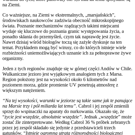
na Ziemi.
Co ważniejsze, na Ziemi w ekstremalnych, „marsjańskich”,
środowiskach naukowców zadziwia obecność mikroskopijnego
świata. Poznanie mechanizmów rządzących takimi miejscami
wydaje się kluczowe do poznania granic występowania życia, a
ponadto skłania do przemyśleń, czym tak naprawdę jest życie.
Nawet dzisiaj wśród biologów toczą się zażyłe dyskusje na ten
temat. Przykładem mogą być wirusy, co do których istnieje wiele
rozbieżności uniemożliwiających uznanie ich za pełnoprawne żywe
organizmy.
Jeden z tych regionów znajduje się w górnej części Andów w Chile.
Wulkaniczne jezioro jest wyjątkowym analogiem tych z Marsa.
Region położony jest na wysokości około 6 kilometrów nad
poziomem morza, gdzie promienie UV penetrują atmosferę z
większym natężeniem.
“Na tej wysokości, warunki w jeziorze są takie same jak te panujące
na Marsie trzy i pół miliarda lat temu”.
Cabrol i jej zespół zmienili
sprzęt do wspinaczki na aparaty do nurkowania. Okazało się, że
“
życie jest wszędzie, absolutnie wszędzie”
. Jednak „wszędzie” może
zostać źle zinterpretowane. Według Cabrol 36 % próbek zebranych
przez jej zespół składało się jedynie z przedstawicieli trzech
gatunków. “
Istnieje ogromna utrata różnorodności biologicznej