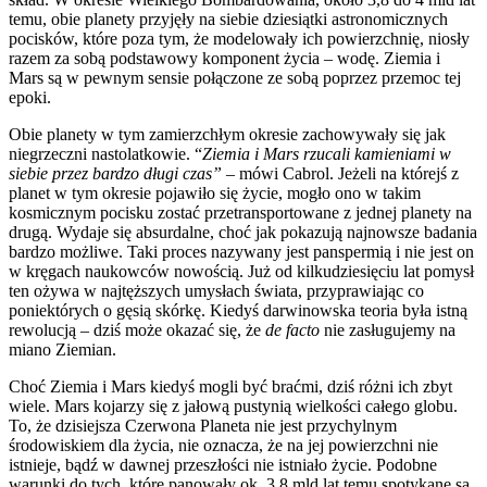
temu, obie planety przyjęły na siebie dziesiątki astronomicznych
pocisków, które poza tym, że modelowały ich powierzchnię, niosły
razem za sobą podstawowy komponent życia – wodę. Ziemia i
Mars są w pewnym sensie połączone ze sobą poprzez przemoc tej
epoki.
Obie planety w tym zamierzchłym okresie zachowywały się jak
niegrzeczni nastolatkowie. “
Ziemia i Mars rzucali kamieniami w
siebie przez bardzo długi czas” –
mówi Cabrol. Jeżeli na którejś z
planet w tym okresie pojawiło się życie, mogło ono w takim
kosmicznym pocisku zostać przetransportowane z jednej planety na
drugą. Wydaje się absurdalne, choć jak pokazują najnowsze badania
bardzo możliwe. Taki proces nazywany jest panspermią i nie jest on
w kręgach naukowców nowością. Już od kilkudziesięciu lat pomysł
ten ożywa w najtęższych umysłach świata, przyprawiając co
poniektórych o gęsią skórkę. Kiedyś darwinowska teoria była istną
rewolucją – dziś może okazać się, że
de facto
nie zasługujemy na
miano Ziemian.
Choć Ziemia i Mars kiedyś mogli być braćmi, dziś różni ich zbyt
wiele. Mars kojarzy się z jałową pustynią wielkości całego globu.
To, że dzisiejsza Czerwona Planeta nie jest przychylnym
środowiskiem dla życia, nie oznacza, że na jej powierzchni nie
istnieje, bądź w dawnej przeszłości nie istniało życie. Podobne
warunki do tych, które panowały ok. 3,8 mld lat temu spotykane są