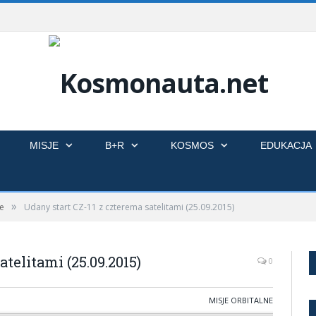
MISJE
B+R
KOSMOS
EDUKACJA
»
ne
Udany start CZ-11 z czterema satelitami (25.09.2015)
telitami (25.09.2015)
0
MISJE ORBITALNE