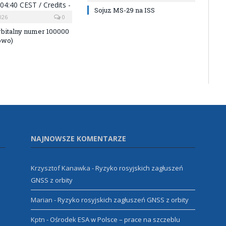
Sojuz MS-29 na ISS
026
0
rbitalny numer 100000
owo)
NAJNOWSZE KOMENTARZE
Krzysztof Kanawka
-
Ryzyko rosyjskich zagłuszeń
GNSS z orbity
Marian
-
Ryzyko rosyjskich zagłuszeń GNSS z orbity
Kptn
-
Ośrodek ESA w Polsce – prace na szczeblu