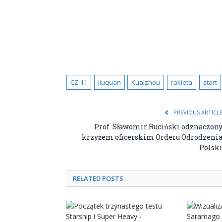
CZ-11
Jiuquan
Kuaizhou
rakieta
start
PREVIOUS ARTICL
Prof. Sławomir Ruciński odznaczon
krzyżem oficerskim Orderu Odrodzeni
Polsk
RELATED POSTS