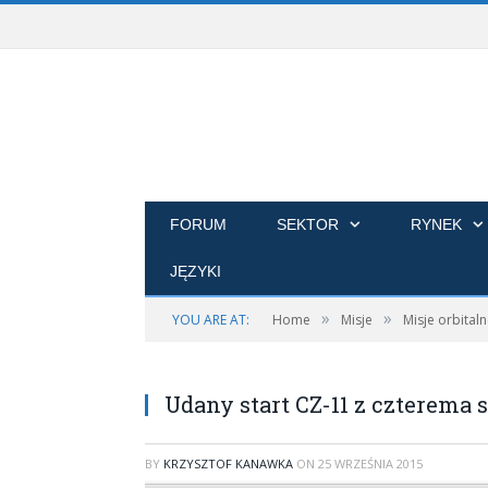
FORUM
SEKTOR
RYNEK
JĘZYKI
»
»
YOU ARE AT:
Home
Misje
Misje orbital
Udany start CZ-11 z czterema sa
BY
KRZYSZTOF KANAWKA
ON
25 WRZEŚNIA 2015