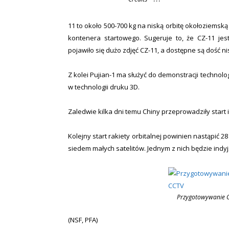
11 to około 500-700 kg na niską orbitę okołoziemską 
kontenera startowego. Sugeruje to, że CZ-11 jes
pojawiło się dużo zdjęć CZ-11, a dostępne są dość nis
Z kolei Pujian-1 ma służyć do demonstracji techno
w technologii druku 3D.
Zaledwie kilka dni temu Chiny przeprowadziły start 
Kolejny start rakiety orbitalnej powinien nastąpić 
siedem małych satelitów. Jednym z nich będzie indyj
Przygotowywanie CZ
(NSF, PFA)