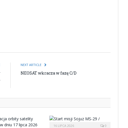
E
NEXT ARTICLE
y
NEOSAT wkracza w fazę C/D
a
i
16 LIPCA 2026
0