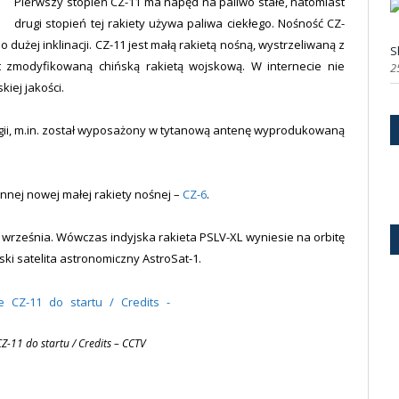
Pierwszy stopień CZ-11 ma napęd na paliwo stałe, natomiast
drugi stopień tej rakiety używa paliwa ciekłego. Nośność CZ-
o dużej inklinacji. CZ-11 jest małą rakietą nośną, wystrzeliwaną z
S
t zmodyfikowaną chińską rakietą wojskową. W internecie nie
2
kiej jakości.
logii, m.in. został wyposażony w tytanową antenę wyprodukowaną
innej nowej małej rakiety nośnej –
CZ-6
.
28 września. Wówczas indyjska rakieta PSLV-XL wyniesie na orbitę
ski satelita astronomiczny AstroSat-1.
-11 do startu / Credits – CCTV