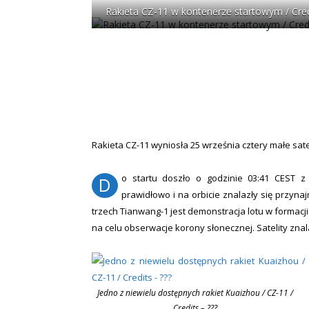
Rakieta CZ-11 w kontenerze startowym / Cre
Rakieta CZ-11 wyniosła 25 września cztery małe sat
o startu doszło o godzinie 03:41 CEST z 
D
prawidłowo i na orbicie znalazły się przynaj
trzech Tianwang-1 jest demonstracja lotu w formacji
na celu obserwacje korony słonecznej. Satelity znal
Jedno z niewielu dostępnych rakiet Kuaizhou / CZ-11 /
Credits – ???