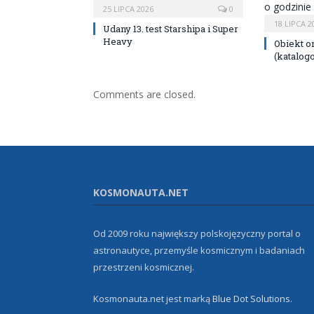
25 LIPCA 2026
0
18 LIPCA 2
Udany 13. test Starshipa i Super
Heavy
Obiekt o
(katalog
Comments are closed.
KOSMONAUTA.NET
Od 2009 roku największy polskojęzyczny portal o
astronautyce, przemyśle kosmicznym i badaniach
przestrzeni kosmicznej.
Kosmonauta.net jest marką
Blue Dot Solutions
.