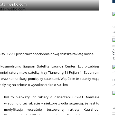
dits - weibo.com
S
2
C
elity. CZ-11 jest prawdopodobnie nową chińską rakietą nośną.
1
kosmodromu Jiuquan Satellite Launch Center. Lot przebiegł
mniej cztery małe satelity: trzy Tianwang-1 i Pujian-1. Zadaniem
 oraz komunikacji pomiędzy satelitami. Wspólnie te satelity mają
D
2
azły się na orbicie o wysokości około 500 km.
Był to pierwszy lot rakiety o oznaczeniu CZ-11. Niewiele
wiadomo o tej rakiecie – niektóre źródła sugerują, że jest to
2
modyfikacja wcześniej testowanej rakiety Kuaizhou.