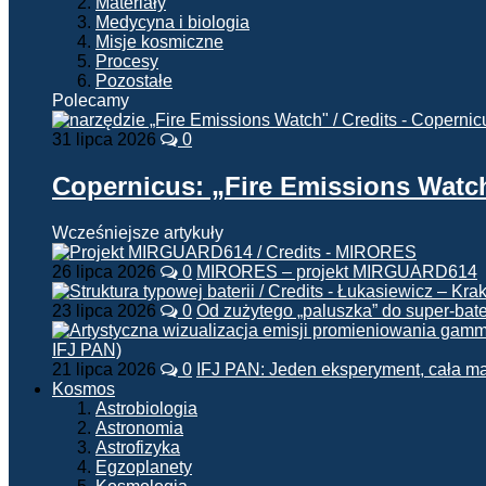
Materiały
Medycyna i biologia
Misje kosmiczne
Procesy
Pozostałe
Polecamy
31 lipca 2026
0
Copernicus: „Fire Emissions Watc
Wcześniejsze artykuły
26 lipca 2026
0
MIRORES – projekt MIRGUARD614
23 lipca 2026
0
Od zużytego „paluszka” do super-bate
21 lipca 2026
0
IFJ PAN: Jeden eksperyment, cała m
Kosmos
Astrobiologia
Astronomia
Astrofizyka
Egzoplanety