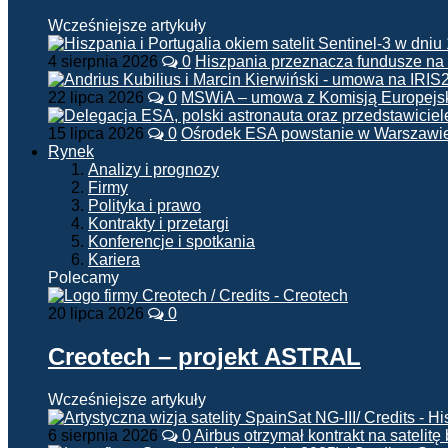
Wcześniejsze artykuły
4 sierpnia 2026
0
Hiszpania przeznacza fundusze na
22 lipca 2026
0
MSWiA – umowa z Komisją Europejsk
15 lipca 2026
0
Ośrodek ESA powstanie w Warszawi
Rynek
Analizy i prognozy
Firmy
Polityka i prawo
Kontrakty i przetargi
Konferencje i spotkania
Kariera
Polecamy
20 lipca 2026
0
Creotech – projekt ASTRAL
Wcześniejsze artykuły
6 sierpnia 2026
0
Airbus otrzymał kontrakt na satelit