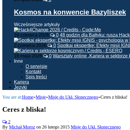
Kosmos na konwencie Bazyliszek
Wcześniejsze artykuły
16 czerwca 2026
0
48 godzin dla Bałtyku: rusza Ha
2 czerwca 2026
0
Spotkaj ekspertkę: Efekty misji IG
16 maja 2026
0
Warsztaty online „Kariera w sektorz
Inne
O serwisie
Kontakt
Spis treści
Kariera
Języki
You are at:
Home
»
Misje
»
Misje do Ukł. Słonecznego
»
Ceres z bliska!
Ceres z bliska!
2
By
Michał Moroz
on
26 lutego 2015
Misje do Ukł. Słonecznego