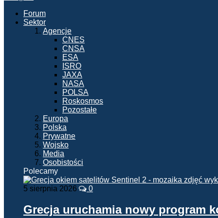
Forum
Sektor
Agencje
CNES
CNSA
ESA
ISRO
JAXA
NASA
POLSA
Roskosmos
Pozostałe
Europa
Polska
Prywatne
Wojsko
Media
Osobistości
Polecamy
5 sierpnia 2026
0
Grecja uruchamia nowy program 