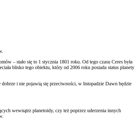
w.
omów – stało się to 1 stycznia 1801 roku. Od tego czasu Ceres była
ła blisko tego obiektu, który od 2006 roku posiada status planety
dobrze i nie pojawią się przeciwności, w listopadzie Dawn będzie
cych wewnątrz planetoidy, czy też poprzez uderzenia innych
w.