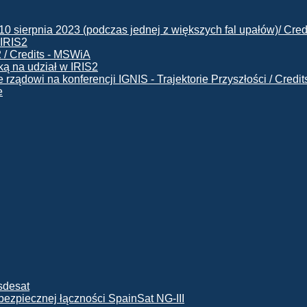
 IRIS2
ą na udział w IRIS2
e
ę bezpiecznej łączności SpainSat NG-III