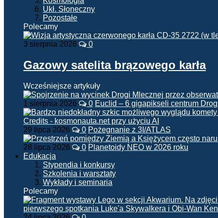
Kosmologia
Ukł. Słoneczny
Pozostałe
Polecamy
3 sierpnia 2026
0
Gazowy satelita brązowego karła
Wcześniejsze artykuły
1 sierpnia 2026
0
Euclid – 6 gigapikseli centrum Drog
29 lipca 2026
0
Pożegnanie z 3I/ATLAS
28 lipca 2026
0
Planetoidy NEO w 2026 roku
Edukacja
Stypendia i konkursy
Szkolenia i warsztaty
Wykłady i seminaria
Polecamy
24 lipca 2026
0