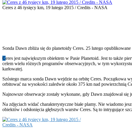
Ceres z 46 tysięcy km, 19 lutego 2015 / Credits - NASA
Sonda Dawn zbliża się do planetoidy Ceres. 25 lutego opublikowane z
C
eres jest największym obiektem w Pasie Planetoid. Jest to także pi
celem wielu różnych programów obserwacyjnych, w tym wykorzystujący
karłowatej.
Szóstego marca sonda Dawn wejdzie na orbitę Ceres. Początkowa wyso
orbitować na wysokości zaledwie około 375 km nad powierzchnią Ce
Najnowsze obserwacje zostały wykonane, gdy Dawn znajdował się już
Na zdjęciach widać charakterystyczne białe plamy. Nie wiadomo jes
obiektów i odsłonięcia głębszych warstw Ceres. Są to intrygujące s