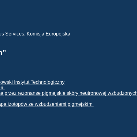
h”
rii
apa izotopów ze wzbudzeniami pigmejskimi