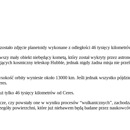
ostało zdjęcie planetoidy wykonane z odległości 46 tysięcy kilometró
erwszy mały obiekt niebędący kometą, który został wykryty przez astron
ch kosmiczny teleskop Hubble, jednak nigdy żadna misja nie przelecia
kość orbity wyniesie około 13000 km. Jeśli jednak wszystko pójdzie 
res.
 tylko 46 tysięcy kilometrów od Ceres.
zcze, czy powstały one w wyniku procesów “wulkanicznych”, zachodzą
zczegóły powierzchni, które już niebawem będą badane przez naukowcó