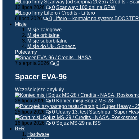
12 lipca 2026
0
Scanway: 100 dni na GPW
6 lipca 2026
0
Liftero – kontrakt na system BOOSTER
Misje
Misje załogowe
Misje orbitalne
Misje suborbitalne
Misje do Ukł. Słonecz.
Polecamy
7 sierpnia 2026
0
Spacer EVA-96
Wcześniejsze artykuły
28 lipca 2026
0
Koniec misji Sojuz MS-28
25 lipca 2026
0
Udany 13. test Starshipa i Super Hea
16 lipca 2026
0
Sojuz MS-29 na ISS
B+R
Hardware