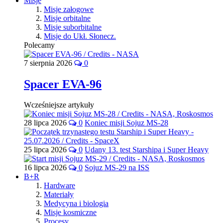
Misje
Misje załogowe
Misje orbitalne
Misje suborbitalne
Misje do Ukł. Słonecz.
Polecamy
7 sierpnia 2026
0
Spacer EVA-96
Wcześniejsze artykuły
28 lipca 2026
0
Koniec misji Sojuz MS-28
25 lipca 2026
0
Udany 13. test Starshipa i Super Heavy
16 lipca 2026
0
Sojuz MS-29 na ISS
B+R
Hardware
Materiały
Medycyna i biologia
Misje kosmiczne
Procesy