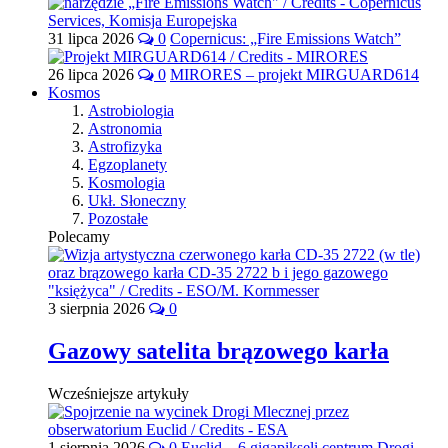
31 lipca 2026
0
Copernicus: „Fire Emissions Watch”
26 lipca 2026
0
MIRORES – projekt MIRGUARD614
Kosmos
Astrobiologia
Astronomia
Astrofizyka
Egzoplanety
Kosmologia
Ukł. Słoneczny
Pozostałe
Polecamy
3 sierpnia 2026
0
Gazowy satelita brązowego karła
Wcześniejsze artykuły
1 sierpnia 2026
0
Euclid – 6 gigapikseli centrum Drogi