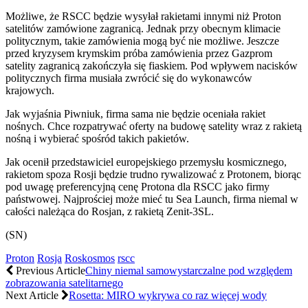
Możliwe, że RSCC będzie wysyłał rakietami innymi niż Proton
satelitów zamówione zagranicą. Jednak przy obecnym klimacie
politycznym, takie zamówienia mogą być nie możliwe. Jeszcze
przed kryzysem krymskim próba zamówienia przez Gazprom
satelity zagranicą zakończyła się fiaskiem. Pod wpływem nacisków
politycznych firma musiała zwrócić się do wykonawców
krajowych.
Jak wyjaśnia Piwniuk, firma sama nie będzie oceniała rakiet
nośnych. Chce rozpatrywać oferty na budowę satelity wraz z rakietą
nośną i wybierać spośród takich pakietów.
Jak ocenił przedstawiciel europejskiego przemysłu kosmicznego,
rakietom spoza Rosji będzie trudno rywalizować z Protonem, biorąc
pod uwagę preferencyjną cenę Protona dla RSCC jako firmy
państwowej. Najprościej może mieć tu Sea Launch, firma niemal w
całości należąca do Rosjan, z rakietą Zenit-3SL.
(SN)
Proton
Rosja
Roskosmos
rscc
Previous Article
Chiny niemal samowystarczalne pod względem
zobrazowania satelitarnego
Next Article
Rosetta: MIRO wykrywa co raz więcej wody