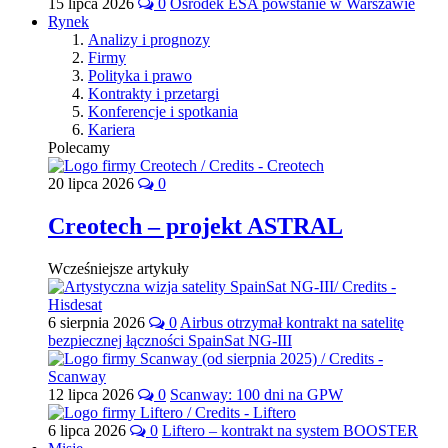
15 lipca 2026
0
Ośrodek ESA powstanie w Warszawie
Rynek
Analizy i prognozy
Firmy
Polityka i prawo
Kontrakty i przetargi
Konferencje i spotkania
Kariera
Polecamy
20 lipca 2026
0
Creotech – projekt ASTRAL
Wcześniejsze artykuły
6 sierpnia 2026
0
Airbus otrzymał kontrakt na satelitę
bezpiecznej łączności SpainSat NG-III
12 lipca 2026
0
Scanway: 100 dni na GPW
6 lipca 2026
0
Liftero – kontrakt na system BOOSTER