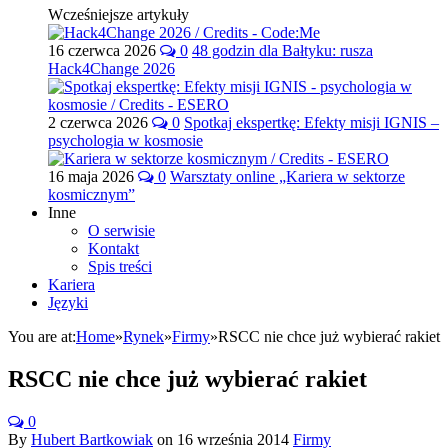
Wcześniejsze artykuły
16 czerwca 2026
0
48 godzin dla Bałtyku: rusza
Hack4Change 2026
2 czerwca 2026
0
Spotkaj ekspertkę: Efekty misji IGNIS –
psychologia w kosmosie
16 maja 2026
0
Warsztaty online „Kariera w sektorze
kosmicznym”
Inne
O serwisie
Kontakt
Spis treści
Kariera
Języki
You are at:
Home
»
Rynek
»
Firmy
»
RSCC nie chce już wybierać rakiet
RSCC nie chce już wybierać rakiet
0
By
Hubert Bartkowiak
on
16 września 2014
Firmy