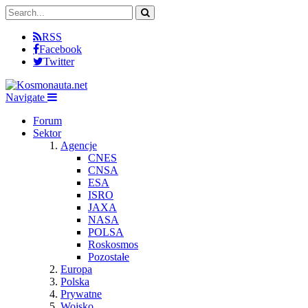
RSS
Facebook
Twitter
Navigate
Forum
Sektor
Agencje
CNES
CNSA
ESA
ISRO
JAXA
NASA
POLSA
Roskosmos
Pozostałe
Europa
Polska
Prywatne
Wojsko