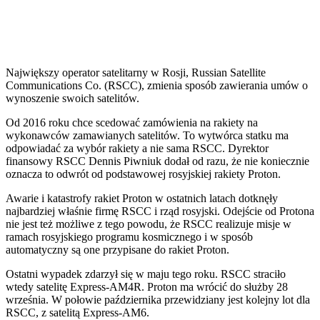
Największy operator satelitarny w Rosji, Russian Satellite
Communications Co. (RSCC), zmienia sposób zawierania umów o
wynoszenie swoich satelitów.
O
d 2016 roku chce scedować zamówienia na rakiety na
wykonawców zamawianych satelitów. To w
ytwórca statku ma
odpowiadać za wybór rakiety a nie sama RSCC. Dyrektor
finansowy RSCC Dennis Piwniuk dodał od razu, że nie koniecznie
oznacza to odwrót od podstawowej rosyjskiej rakiety Proton.
Awarie i katastrofy rakiet Proton w ostatnich latach dotknęły
najbardziej właśnie firmę RSCC i rząd rosyjski. Odejście od Protona
nie jest też możliwe z tego powodu, że RSCC realizuje misje w
ramach rosyjskiego programu kosmicznego i w sposób
automatyczny są one przypisane do rakiet Proton.
Ostatni wypadek zdarzył się w maju tego roku. RSCC straciło
wtedy satelitę Express-AM4R. Proton ma wrócić do służby 28
września. W połowie października przewidziany jest kolejny lot dla
RSCC, z satelitą Express-AM6.