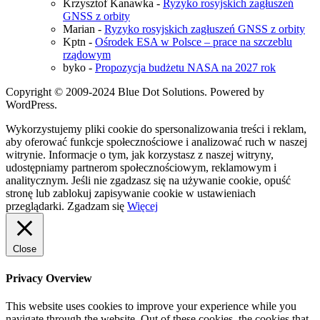
Krzysztof Kanawka
-
Ryzyko rosyjskich zagłuszeń
GNSS z orbity
Marian
-
Ryzyko rosyjskich zagłuszeń GNSS z orbity
Kptn
-
Ośrodek ESA w Polsce – prace na szczeblu
rządowym
byko
-
Propozycja budżetu NASA na 2027 rok
Copyright © 2009-2024 Blue Dot Solutions. Powered by
WordPress.
Wykorzystujemy pliki cookie do spersonalizowania treści i reklam,
aby oferować funkcje społecznościowe i analizować ruch w naszej
witrynie. Informacje o tym, jak korzystasz z naszej witryny,
udostępniamy partnerom społecznościowym, reklamowym i
analitycznym. Jeśli nie zgadzasz się na używanie cookie, opuść
stronę lub zablokuj zapisywanie cookie w ustawieniach
przeglądarki.
Zgadzam się
Więcej
Close
Privacy Overview
This website uses cookies to improve your experience while you
navigate through the website. Out of these cookies, the cookies that