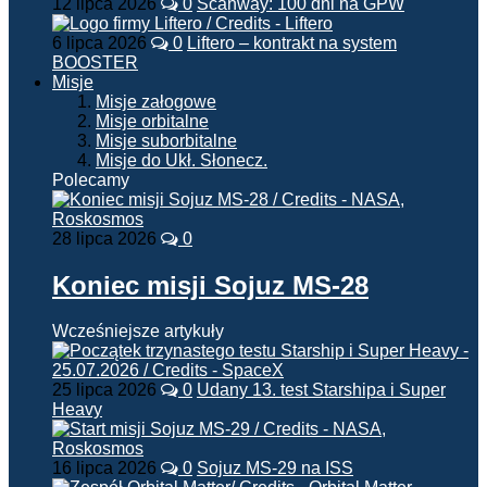
12 lipca 2026
0
Scanway: 100 dni na GPW
6 lipca 2026
0
Liftero – kontrakt na system
BOOSTER
Misje
Misje załogowe
Misje orbitalne
Misje suborbitalne
Misje do Ukł. Słonecz.
Polecamy
28 lipca 2026
0
Koniec misji Sojuz MS-28
Wcześniejsze artykuły
25 lipca 2026
0
Udany 13. test Starshipa i Super
Heavy
16 lipca 2026
0
Sojuz MS-29 na ISS