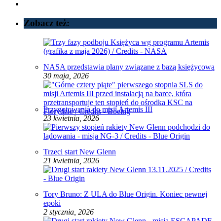
Zobacz też:
NASA przedstawia plany związane z bazą księżycową
30 maja, 2026
Przygotowania do misji Artemis III
23 kwietnia, 2026
Trzeci start New Glenn
21 kwietnia, 2026
Tory Bruno: Z ULA do Blue Origin. Koniec pewnej
epoki
2 stycznia, 2026