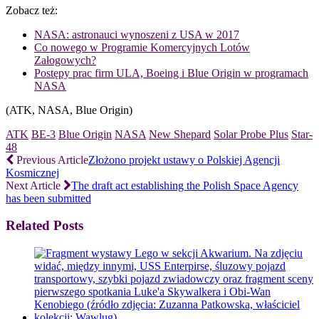
Zobacz też:
NASA: astronauci wynoszeni z USA w 2017
Co nowego w Programie Komercyjnych Lotów
Załogowych?
Postępy prac firm ULA, Boeing i Blue Origin w programach
NASA
(ATK, NASA, Blue Origin)
ATK
BE-3
Blue Origin
NASA
New Shepard
Solar Probe Plus
Star-
48
Previous Article
Złożono projekt ustawy o Polskiej Agencji
Kosmicznej
Next Article
The draft act establishing the Polish Space Agency
has been submitted
Related Posts