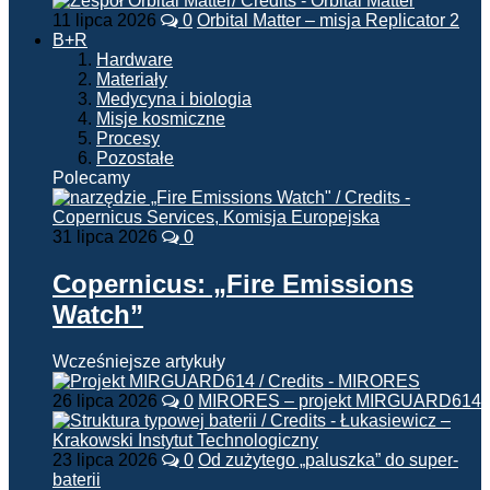
11 lipca 2026
0
Orbital Matter – misja Replicator 2
B+R
Hardware
Materiały
Medycyna i biologia
Misje kosmiczne
Procesy
Pozostałe
Polecamy
31 lipca 2026
0
Copernicus: „Fire Emissions
Watch”
Wcześniejsze artykuły
26 lipca 2026
0
MIRORES – projekt MIRGUARD614
23 lipca 2026
0
Od zużytego „paluszka” do super-
baterii