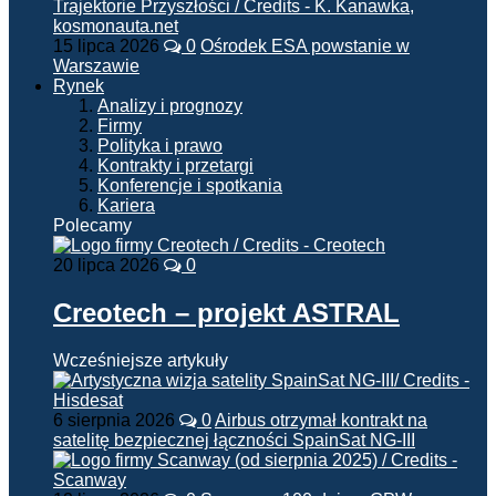
15 lipca 2026
0
Ośrodek ESA powstanie w
Warszawie
Rynek
Analizy i prognozy
Firmy
Polityka i prawo
Kontrakty i przetargi
Konferencje i spotkania
Kariera
Polecamy
20 lipca 2026
0
Creotech – projekt ASTRAL
Wcześniejsze artykuły
6 sierpnia 2026
0
Airbus otrzymał kontrakt na
satelitę bezpiecznej łączności SpainSat NG-III