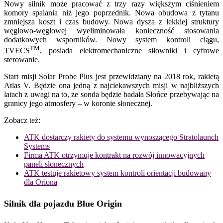
Nowy silnik może pracować z trzy razy większym ciśnieniem
komory spalania niż jego poprzednik. Nowa obudowa z tytanu
zmniejsza koszt i czas budowy. Nowa dysza z lekkiej struktury
węglowo-węglowej wyeliminowała konieczność stosowania
dodatkowych wsporników. Nowy system kontroli ciągu,
TM
TVECS
, posiada elektromechaniczne siłowniki i cyfrowe
sterowanie.
Start misji Solar Probe Plus jest przewidziany na 2018 rok, rakietą
Atlas V. Będzie ona jedną z najciekawszych misji w najbliższych
latach z uwagi na to, że sonda będzie badała Słońce przebywając na
granicy jego atmosfery – w koronie słonecznej.
Zobacz też:
ATK dostarczy rakiety do systemu wynoszącego Stratolaunch
Systems
Firma ATK otrzymuje kontrakt na rozwój innowacyjnych
paneli słonecznych
ATK testuje rakietowy system kontroli orientacji budowany
dla Oriona
Silnik dla pojazdu Blue Origin