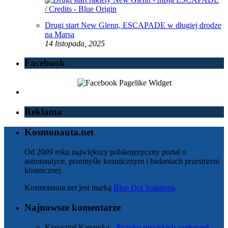
Drugi start New Glenn, ESCAPADE w długiej drodze
na Marsa
14 listopada, 2025
Facebook
Reklama
Kosmonauta.net
Od 2009 roku największy polskojęzyczny portal o
astronautyce, przemyśle kosmicznym i badaniach przestrzeni
kosmicznej.
Kosmonauta.net jest marką
Blue Dot Solutions
.
Najnowsze komentarze
Krzysztof Kanawka
-
Ryzyko rosyjskich zagłuszeń