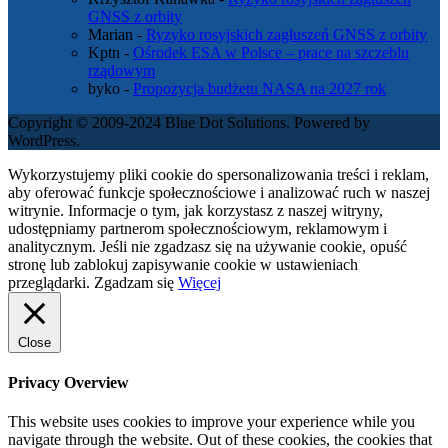
GNSS z orbity
Marian
-
Ryzyko rosyjskich zagłuszeń GNSS z orbity
Kptn
-
Ośrodek ESA w Polsce – prace na szczeblu
rządowym
byko
-
Propozycja budżetu NASA na 2027 rok
Copyright © 2009-2024 Blue Dot Solutions. Powered by
WordPress.
Wykorzystujemy pliki cookie do spersonalizowania treści i reklam,
aby oferować funkcje społecznościowe i analizować ruch w naszej
witrynie. Informacje o tym, jak korzystasz z naszej witryny,
udostępniamy partnerom społecznościowym, reklamowym i
analitycznym. Jeśli nie zgadzasz się na używanie cookie, opuść
stronę lub zablokuj zapisywanie cookie w ustawieniach
przeglądarki.
Zgadzam się
Więcej
Close
Privacy Overview
This website uses cookies to improve your experience while you
navigate through the website. Out of these cookies, the cookies that