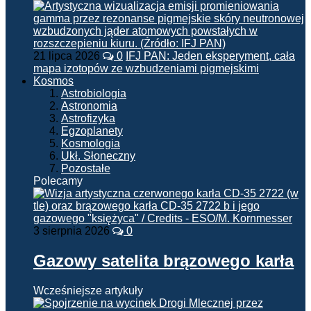
21 lipca 2026
0
IFJ PAN: Jeden eksperyment, cała
mapa izotopów ze wzbudzeniami pigmejskimi
Kosmos
Astrobiologia
Astronomia
Astrofizyka
Egzoplanety
Kosmologia
Ukł. Słoneczny
Pozostałe
Polecamy
3 sierpnia 2026
0
Gazowy satelita brązowego karła
Wcześniejsze artykuły