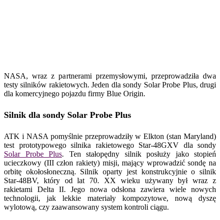
NASA, wraz z partnerami przemysłowymi, przeprowadziła dwa
testy silników rakietowych. Jeden dla sondy Solar Probe Plus, drugi
dla komercyjnego pojazdu firmy Blue Origin.
Silnik dla sondy Solar Probe Plus
ATK i NASA pomyślnie przeprowadziły w Elkton (stan Maryland)
test prototypowego silnika rakietowego Star-48GXV dla sondy
Solar Probe Plus
. Ten stałopędny silnik posłuży jako stopień
ucieczkowy (III człon rakiety) misji, mający wprowadzić sondę na
orbitę okołosłoneczną. Silnik oparty jest konstrukcyjnie o silnik
Star-48BV, który od lat 70. XX wieku używany był wraz z
rakietami Delta II. Jego nowa odsłona zawiera wiele nowych
technologii, jak lekkie materiały kompozytowe, nową dyszę
wylotową, czy zaawansowany system kontroli ciągu.