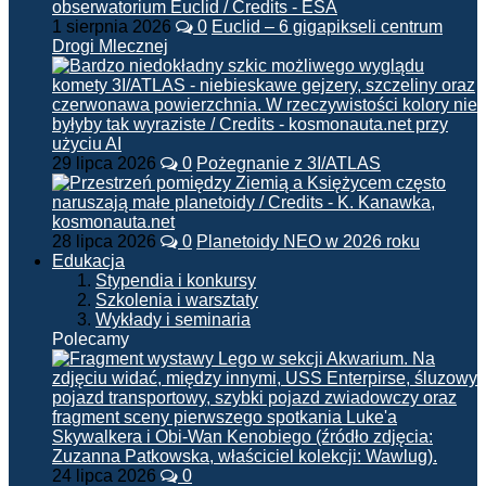
1 sierpnia 2026
0
Euclid – 6 gigapikseli centrum
Drogi Mlecznej
29 lipca 2026
0
Pożegnanie z 3I/ATLAS
28 lipca 2026
0
Planetoidy NEO w 2026 roku
Edukacja
Stypendia i konkursy
Szkolenia i warsztaty
Wykłady i seminaria
Polecamy
24 lipca 2026
0