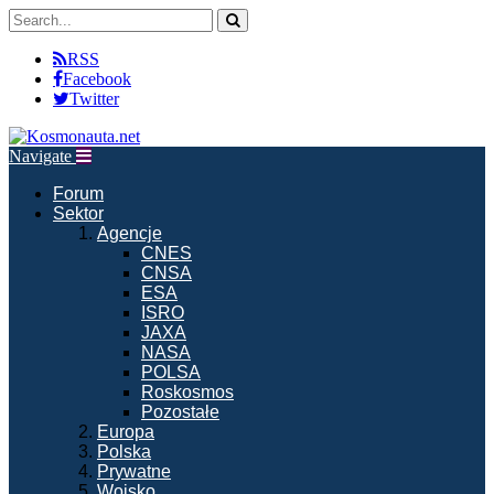
RSS
Facebook
Twitter
Navigate
Forum
Sektor
Agencje
CNES
CNSA
ESA
ISRO
JAXA
NASA
POLSA
Roskosmos
Pozostałe
Europa
Polska
Prywatne
Wojsko