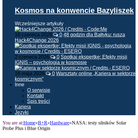
Kosmos na konwencie Bazyliszek
Wcześniejsze artykuły
16 czerwca 2026
0
48 godzin dla Bałtyku: rusza
Hack4Change 2026
2 czerwca 2026
0
Spotkaj ekspertkę: Efekty misji
IGNIS – psychologia w kosmosie
16 maja 2026
0
Warsztaty online „Kariera w sektorze
kosmicznym”
Inne
O serwisie
Kontakt
Spis treści
Kariera
Języki
You are at:
Home
»
B+R
»
Hardware
»
NASA: testy silników Solar
Probe Plus i Blue Origin