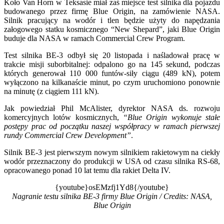
Koło Van Horn w Teksasie miał zaś miejsce test silnika dla pojazdu
budowanego przez firmę Blue Origin, na zamówienie NASA.
Silnik pracujący na wodór i tlen będzie użyty do napędzania
załogowego statku kosmicznego “New Shepard”, jaki Blue Origin
buduje dla NASA w ramach Commercial Crew Program.
Test silnika BE-3 odbył się 20 listopada i naśladował pracę w
trakcie misji suborbitalnej: odpalono go na 145 sekund, podczas
których generował 110 000 funtów-siły ciągu (489 kN), potem
wyłączono na kilkanaście minut, po czym uruchomiono ponownie
na minutę (z ciągiem 111 kN).
Jak powiedział Phil McAlister, dyrektor NASA ds. rozwoju
komercyjnych lotów kosmicznych,
“Blue Origin wykonuje stałe
postępy prac od początku naszej współpracy w ramach pierwszej
rundy Commercial Crew Development”
.
Silnik BE-3 jest pierwszym nowym silnikiem rakietowym na ciekły
wodór przeznaczony do produkcji w USA od czasu silnika RS-68,
opracowanego ponad 10 lat temu dla rakiet Delta IV.
{youtube}osEMzfj1Yd8{/youtube}
Nagranie testu silnika BE-3 firmy Blue Origin / Credits: NASA,
Blue Origin