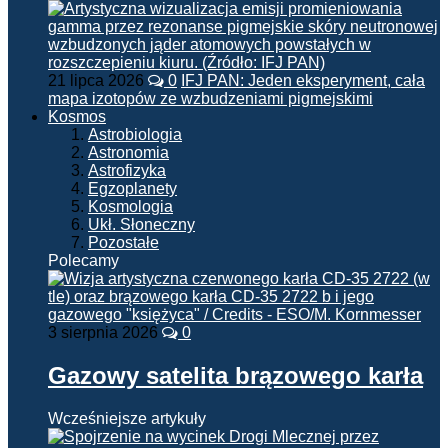
21 lipca 2026
0
IFJ PAN: Jeden eksperyment, cała
mapa izotopów ze wzbudzeniami pigmejskimi
Kosmos
Astrobiologia
Astronomia
Astrofizyka
Egzoplanety
Kosmologia
Ukł. Słoneczny
Pozostałe
Polecamy
3 sierpnia 2026
0
Gazowy satelita brązowego karła
Wcześniejsze artykuły