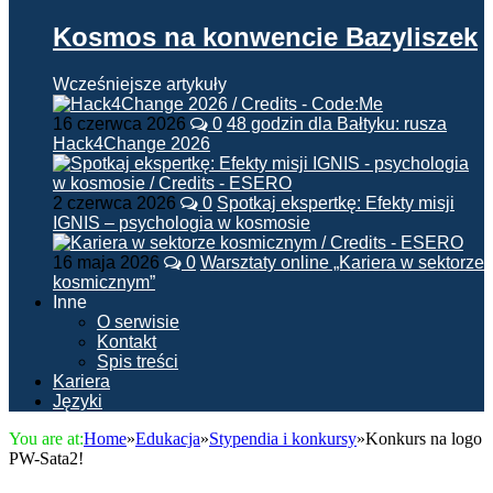
Kosmos na konwencie Bazyliszek
Wcześniejsze artykuły
16 czerwca 2026
0
48 godzin dla Bałtyku: rusza
Hack4Change 2026
2 czerwca 2026
0
Spotkaj ekspertkę: Efekty misji
IGNIS – psychologia w kosmosie
16 maja 2026
0
Warsztaty online „Kariera w sektorze
kosmicznym”
Inne
O serwisie
Kontakt
Spis treści
Kariera
Języki
You are at:
Home
»
Edukacja
»
Stypendia i konkursy
»
Konkurs na logo
PW-Sata2!