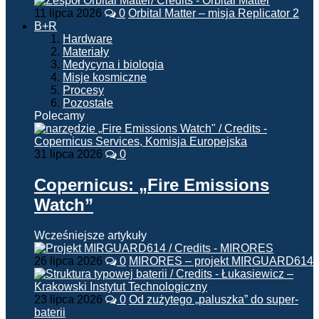
11 lipca 2026
0
Orbital Matter – misja Replicator 2
B+R
Hardware
Materiały
Medycyna i biologia
Misje kosmiczne
Procesy
Pozostałe
Polecamy
31 lipca 2026
0
Copernicus: „Fire Emissions
Watch”
Wcześniejsze artykuły
26 lipca 2026
0
MIRORES – projekt MIRGUARD614
23 lipca 2026
0
Od zużytego „paluszka” do super-
baterii