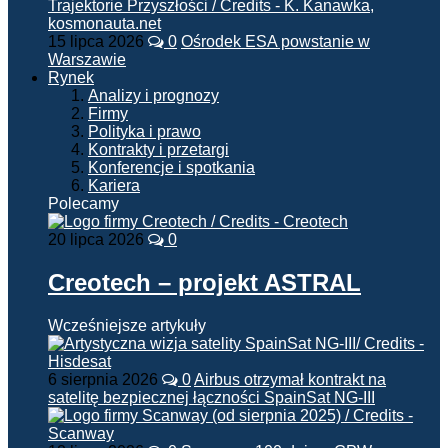
15 lipca 2026
0
Ośrodek ESA powstanie w
Warszawie
Rynek
Analizy i prognozy
Firmy
Polityka i prawo
Kontrakty i przetargi
Konferencje i spotkania
Kariera
Polecamy
20 lipca 2026
0
Creotech – projekt ASTRAL
Wcześniejsze artykuły
6 sierpnia 2026
0
Airbus otrzymał kontrakt na
satelitę bezpiecznej łączności SpainSat NG-III