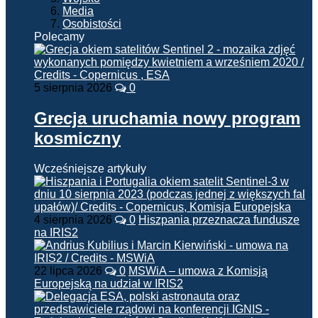
Media
Osobistości
Polecamy
5 sierpnia 2026
0
Grecja uruchamia nowy program
kosmiczny
Wcześniejsze artykuły
4 sierpnia 2026
0
Hiszpania przeznacza fundusze
na IRIS2
22 lipca 2026
0
MSWiA – umowa z Komisją
Europejską na udział w IRIS2