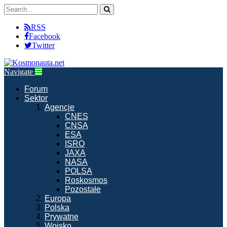
RSS
Facebook
Twitter
Navigate
Forum
Sektor
Agencje
CNES
CNSA
ESA
ISRO
JAXA
NASA
POLSA
Roskosmos
Pozostałe
Europa
Polska
Prywatne
Wojsko