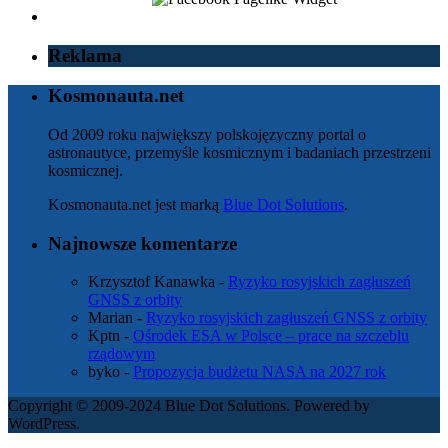
Reklama
Kosmonauta.net
Od 2009 roku największy polskojęzyczny portal o
astronautyce, przemyśle kosmicznym i badaniach przestrzeni
kosmicznej.
Kosmonauta.net jest marką
Blue Dot Solutions
.
Najnowsze komentarze
Krzysztof Kanawka
-
Ryzyko rosyjskich zagłuszeń
GNSS z orbity
Marian
-
Ryzyko rosyjskich zagłuszeń GNSS z orbity
Kptn
-
Ośrodek ESA w Polsce – prace na szczeblu
rządowym
byko
-
Propozycja budżetu NASA na 2027 rok
Copyright © 2009-2024 Blue Dot Solutions. Powered by
WordPress.