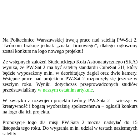
Na Politechnice Warszawskiej trwają prace nad satelitą PW-Sat 2.
Twórcom brakuje jednak „znaku firmowego”, dlatego ogłoszony
został konkurs na logo nowego projektu!
Ze wstępnych założeń Studenckiego Koła Astronautycznego (SKA)
wynika, że PW-Sat 2 ma być satelitą standardu CubeSat 2U, który
będzie wyposażony m.in. w deorbitujący żagiel oraz dwie kamery.
Wstępne prace nad projektem PW-Sat 2 rozpoczęły się jeszcze w
zeszłym roku. Wyniki dotychczas przeprowadzonych studiów
przedstawialiśmy
w naszym ostatnim artykule
.
W związku z rozwojem projektu twórcy PW-Sata 2 – wierząc w
kreatywność i bogatą wyobraźnię społeczeństwa – ogłosili konkurs
na logo dla ich projektu.
Propozycje logo dla misji PW-Sata 2 można nadsyłać do 15
listopada tego roku. Do wygrania m.in. udział w testach naziemnych
satelity.