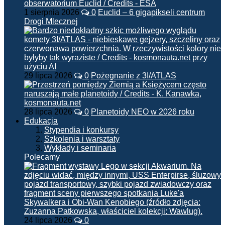
1 sierpnia 2026
0
Euclid – 6 gigapikseli centrum
Drogi Mlecznej
29 lipca 2026
0
Pożegnanie z 3I/ATLAS
28 lipca 2026
0
Planetoidy NEO w 2026 roku
Edukacja
Stypendia i konkursy
Szkolenia i warsztaty
Wykłady i seminaria
Polecamy
24 lipca 2026
0