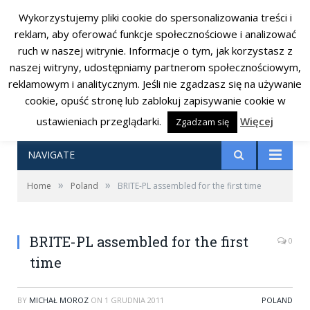
Wykorzystujemy pliki cookie do spersonalizowania treści i
RSS
Facebook
Twitter
reklam, aby oferować funkcje społecznościowe i analizować
ruch w naszej witrynie. Informacje o tym, jak korzystasz z
naszej witryny, udostępniamy partnerom społecznościowym,
reklamowym i analitycznym. Jeśli nie zgadzasz się na używanie
cookie, opuść stronę lub zablokuj zapisywanie cookie w
ustawieniach przeglądarki.
Więcej
Zgadzam się
NAVIGATE
»
»
Home
Poland
BRITE-PL assembled for the first time
BRITE-PL assembled for the first
0
time
BY
MICHAŁ MOROZ
ON
1 GRUDNIA 2011
POLAND