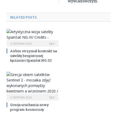
wywiadowczym
RELATED POSTS
6 SIERPNIA 2026
0
Airbus otrzymał kontrakt na
satelitę bezpiecznej
łączności SpainSat NG-III
5 SIERPNIA 2026
0
Grecja uruchamia nowy
program kosmiczny