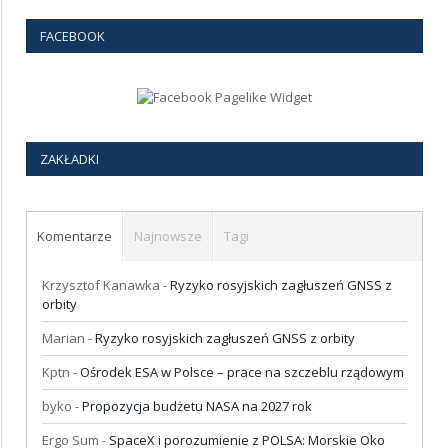
FACEBOOK
ZAKŁADKI
Komentarze
Najnowsze
Tagi
Krzysztof Kanawka
-
Ryzyko rosyjskich zagłuszeń GNSS z
orbity
Marian
-
Ryzyko rosyjskich zagłuszeń GNSS z orbity
Kptn
-
Ośrodek ESA w Polsce – prace na szczeblu rządowym
byko
-
Propozycja budżetu NASA na 2027 rok
Ergo Sum
-
SpaceX i porozumienie z POLSA: Morskie Oko