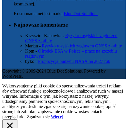
kosmicznej.
Kosmonauta.net jest marką
Blue Dot Solutions
.
Najnowsze komentarze
Krzysztof Kanawka
-
Ryzyko rosyjskich zagłuszeń
GNSS z orbity
Marian
-
Ryzyko rosyjskich zagłuszeń GNSS z orbity
Kptn
-
Ośrodek ESA w Polsce – prace na szczeblu
rządowym
byko
-
Propozycja budżetu NASA na 2027 rok
Copyright © 2009-2024 Blue Dot Solutions. Powered by
WordPress.
Wykorzystujemy pliki cookie do spersonalizowania treści i reklam,
aby oferować funkcje społecznościowe i analizować ruch w naszej
witrynie. Informacje o tym, jak korzystasz z naszej witryny,
udostępniamy partnerom społecznościowym, reklamowym i
analitycznym. Jeśli nie zgadzasz się na używanie cookie, opuść
stronę lub zablokuj zapisywanie cookie w ustawieniach
przeglądarki.
Zgadzam się
Więcej