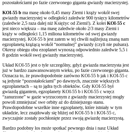
pozostałościami po fazie czerwonego giganta gwiazdy macierzystej.
KOI-55 b
ma masę około 0,45 masy Ziemi i krąży wokół swej
gwiazdy macierzystej w odległości zaledwie 900 tysięcy kilometrów
(zaledwie 2,5 raza dalej niż Księżyc od Ziemi!). Z kolei
KOI-55 c
jest nieco większa – ma masę zaledwie około 2/3 masy Ziemi i
krąży w odległości 1,15 miliona kilometrów od swej gwiazdy
macierzystej. KOI-55 b jest zatem w tej chwili najlżejszą znaną nam
egzoplanetą krążącą wokół “normalnej” gwiazdy (czyli nie pulsara).
Okresy obiegu obu ezoplanet wynoszą odpowiednio zaledwie 5,5 i
8 godzin wokół swej gwiazdy macierzystej.
Układ KOI-55 jest o tyle szczególny, gdyż gwiazda macierzysta jest
już w bardzo zaawansowanym wieku, po fazie czerwonego giganta.
Oznacza to, że prawdopodobnie zarówno KOI-55 b jak i KOI-55 c
są jedynie “pozostałościami” po dawnych, znacznie większych
egzoplanetach – są to jądra tych obiektów. Gdy KOI-55 był
gwiazdą gigantem, egzoplanety KOI-55 b i KOI-55 c wręcz
“zanurzone” w gazie wyrzuconym z gwiazdy macierzystej mogły
powoli zmniejszać swe orbity aż do dzisiejszego stanu.
Prawdopodobne wszelkie inne egzoplanety, które istniały w tym
układzie, lecz znajdowały się bliżej od KOI-55 b i KOI-55 c,
zwyczajnie zostały pochłonięte przez swoją gwiazdę macierzystą.
Bardzo podobny los może spotkać pewnego dnia i nasz Układ