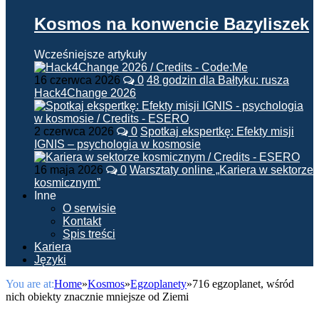
Kosmos na konwencie Bazyliszek
Wcześniejsze artykuły
16 czerwca 2026
0
48 godzin dla Bałtyku: rusza
Hack4Change 2026
2 czerwca 2026
0
Spotkaj ekspertkę: Efekty misji
IGNIS – psychologia w kosmosie
16 maja 2026
0
Warsztaty online „Kariera w sektorze
kosmicznym”
Inne
O serwisie
Kontakt
Spis treści
Kariera
Języki
You are at:
Home
»
Kosmos
»
Egzoplanety
»
716 egzoplanet, wśród
nich obiekty znacznie mniejsze od Ziemi