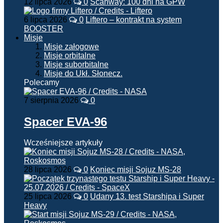
12 lipca 2026
0
Scanway: 100 dni na GPW
6 lipca 2026
0
Liftero – kontrakt na system
BOOSTER
Misje
Misje załogowe
Misje orbitalne
Misje suborbitalne
Misje do Ukł. Słonecz.
Polecamy
7 sierpnia 2026
0
Spacer EVA-96
Wcześniejsze artykuły
28 lipca 2026
0
Koniec misji Sojuz MS-28
25 lipca 2026
0
Udany 13. test Starshipa i Super
Heavy