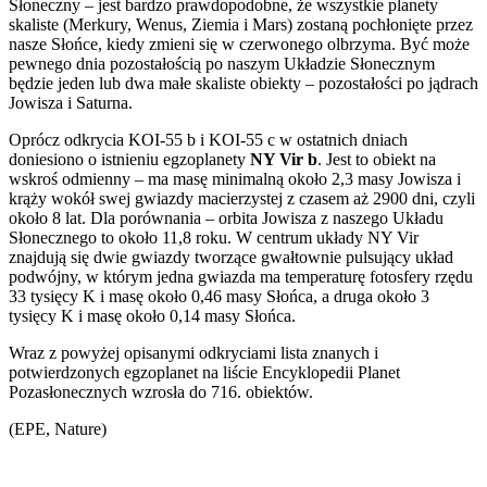
Słoneczny – jest bardzo prawdopodobne, że wszystkie planety
skaliste (Merkury, Wenus, Ziemia i Mars) zostaną pochłonięte przez
nasze Słońce, kiedy zmieni się w czerwonego olbrzyma. Być może
pewnego dnia pozostałością po naszym Układzie Słonecznym
będzie jeden lub dwa małe skaliste obiekty – pozostałości po jądrach
Jowisza i Saturna.
Oprócz odkrycia KOI-55 b i KOI-55 c w ostatnich dniach
doniesiono o istnieniu egzoplanety
NY Vir b
. Jest to obiekt na
wskroś odmienny – ma masę minimalną około 2,3 masy Jowisza i
krąży wokół swej gwiazdy macierzystej z czasem aż 2900 dni, czyli
około 8 lat. Dla porównania – orbita Jowisza z naszego Układu
Słonecznego to około 11,8 roku. W centrum układy NY Vir
znajdują się dwie gwiazdy tworzące gwałtownie pulsujący układ
podwójny, w którym jedna gwiazda ma temperaturę fotosfery rzędu
33 tysięcy K i masę około 0,46 masy Słońca, a druga około 3
tysięcy K i masę około 0,14 masy Słońca.
Wraz z powyżej opisanymi odkryciami lista znanych i
potwierdzonych egzoplanet na liście Encyklopedii Planet
Pozasłonecznych wzrosła do 716. obiektów.
(EPE, Nature)