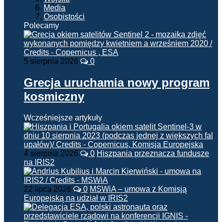
Media
Osobistości
Polecamy
5 sierpnia 2026
0
Grecja uruchamia nowy program
kosmiczny
Wcześniejsze artykuły
4 sierpnia 2026
0
Hiszpania przeznacza fundusze
na IRIS2
22 lipca 2026
0
MSWiA – umowa z Komisją
Europejską na udział w IRIS2