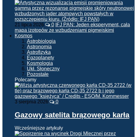
21 lipca 2026
0
IFJ PAN: Jeden eksperyment, cała
mapa izotopów ze wzbudzeniami pigmejskimi
Kosmos
Astrobiologia
Astronomia
Astrofizyka
Egzoplanety
Kosmologia
Ukł. Słoneczny
Pozostałe
Polecamy
3 sierpnia 2026
0
Gazowy satelita brązowego karła
Wcześniejsze artykuły