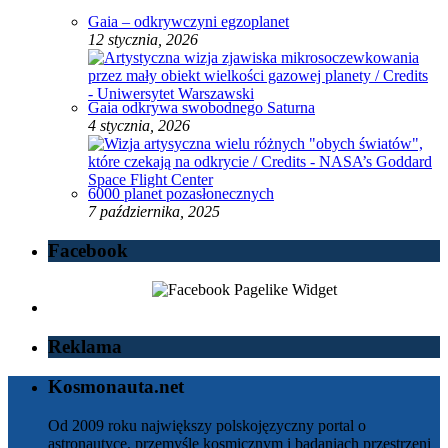
Gaia – odkrywczyni egzoplanet
12 stycznia, 2026
Gaia odkrywa swobodnego Saturna
4 stycznia, 2026
6000 planet pozasłonecznych
7 października, 2025
Facebook
Reklama
Kosmonauta.net
Od 2009 roku największy polskojęzyczny portal o
astronautyce, przemyśle kosmicznym i badaniach przestrzeni