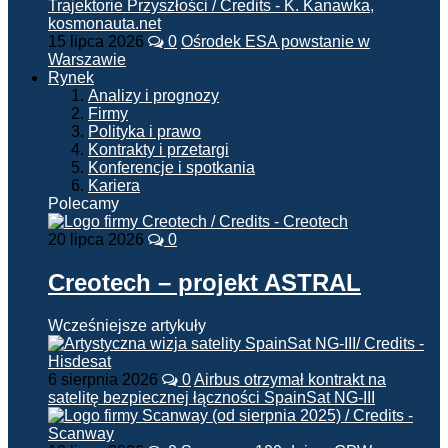
15 lipca 2026
0
Ośrodek ESA powstanie w
Warszawie
Rynek
Analizy i prognozy
Firmy
Polityka i prawo
Kontrakty i przetargi
Konferencje i spotkania
Kariera
Polecamy
20 lipca 2026
0
Creotech – projekt ASTRAL
Wcześniejsze artykuły
6 sierpnia 2026
0
Airbus otrzymał kontrakt na
satelitę bezpiecznej łączności SpainSat NG-III