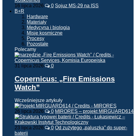
16 lipca 2026
0
Sojuz MS-29 na ISS
B+R
Hardware
Materiały
Medycyna i biologia
Misje kosmiczne
Procesy
Pozostałe
Polecamy
31 lipca 2026
0
Copernicus: „Fire Emissions
Watch”
Wcześniejsze artykuły
26 lipca 2026
0
MIRORES – projekt MIRGUARD614
23 lipca 2026
0
Od zużytego „paluszka” do super-
baterii