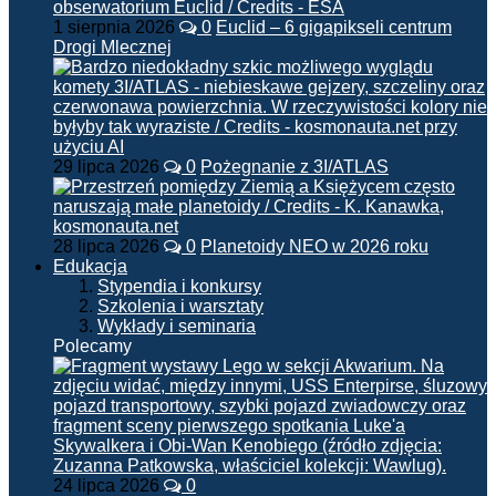
1 sierpnia 2026
0
Euclid – 6 gigapikseli centrum
Drogi Mlecznej
29 lipca 2026
0
Pożegnanie z 3I/ATLAS
28 lipca 2026
0
Planetoidy NEO w 2026 roku
Edukacja
Stypendia i konkursy
Szkolenia i warsztaty
Wykłady i seminaria
Polecamy
24 lipca 2026
0