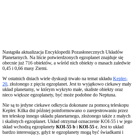
Nastąpiła aktualizacja Encyklopedii Pozasłonecznych Układów
Planetarnych. Na liście potwierdzonych egzoplanet znajduje się
obecnie już 716 obiektów, a wśród nich obiekty o masach zaledwie
0,45 i 0,66 masy Ziemi.
W ostatnich dniach wiele dyskusji trwało na temat układu
Kepler-
20
, złożonego z pięciu egzoplanet. Jest to wyjątkowo ciekawy mały
układ planetarny, w którym wykryto małe, skaliste obiekty oraz
nieco większe egzoplanety, być może podobne do Neptuna.
Nie są to jedyne ciekawe odkrycia dokonane za pomocą teleskopu
Kepler. Kilka dni później poinformowano o zarejestrowaniu przez
ten teleskop innego układu planetarnego, złożonego także z małych
i skalistych egzoplanet. Układ otrzymał oznaczenie KOI-55 i w jego
skład wchodzą egzoplanety
KOI-55 b
i
KOI-55 c
. Jest to układ
bardzo interesujący, gdyż te egzoplanety mogą być świadkami i