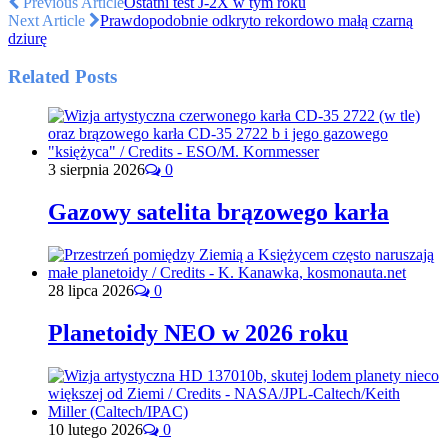
Previous Article
Ostatni test J-2X w tym roku
Next Article
Prawdopodobnie odkryto rekordowo małą czarną
dziurę
Related Posts
3 sierpnia 2026
0
Gazowy satelita brązowego karła
28 lipca 2026
0
Planetoidy NEO w 2026 roku
10 lutego 2026
0