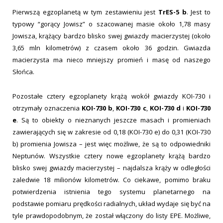
Pierwszą egzoplanetą w tym zestawieniu jest
TrES-5 b
. Jest to
typowy “gorący Jowisz” o szacowanej masie około 1,78 masy
Jowisza, krążący bardzo blisko swej gwiazdy macierzystej (około
3,65 mln kilometrów) z czasem około 36 godzin. Gwiazda
macierzysta ma nieco mniejszy promień i masę od naszego
Słońca.
Pozostałe cztery egzoplanety krążą wokół gwiazdy KOI-730 i
otrzymały oznaczenia
KOI-730 b
,
KOI-730 c
,
KOI-730 d
i
KOI-730
e
. Są to obiekty o nieznanych jeszcze masach i promieniach
zawierających się w zakresie od 0,18 (KOI-730 e) do 0,31 (KOI-730
b) promienia Jowisza – jest więc możliwe, że są to odpowiedniki
Neptunów. Wszystkie cztery nowe egzoplanety krążą bardzo
blisko swej gwiazdy macierzystej – najdalsza krąży w odległości
zaledwie 18 milionów kilometrów. Co ciekawe, pomimo braku
potwierdzenia istnienia tego systemu planetarnego na
podstawie pomiaru prędkości radialnych, układ wydaje się być na
tyle prawdopodobnym, że został włączony do listy EPE. Możliwe,