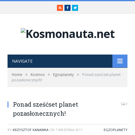
RSS
Facebook
Twitter
NAVIGATE
»
»
»
Home
Kosmos
Egzoplanety
Ponad sześćset planet
pozasłonecznych!
Ponad sześćset planet
0
pozasłonecznych!
BY
KRZYSZTOF KANAWKA
ON
7 WRZEŚNIA 2011
EGZOPLANETY