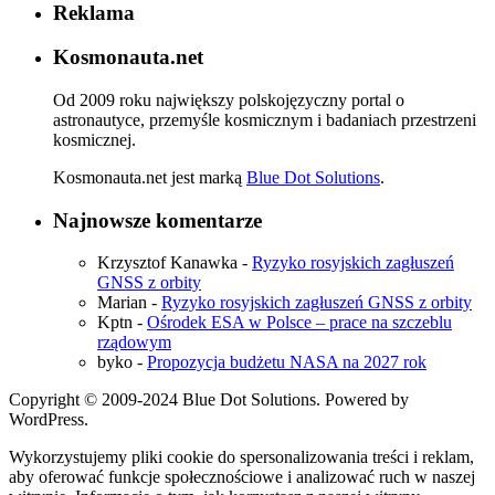
Reklama
Kosmonauta.net
Od 2009 roku największy polskojęzyczny portal o
astronautyce, przemyśle kosmicznym i badaniach przestrzeni
kosmicznej.
Kosmonauta.net jest marką
Blue Dot Solutions
.
Najnowsze komentarze
Krzysztof Kanawka
-
Ryzyko rosyjskich zagłuszeń
GNSS z orbity
Marian
-
Ryzyko rosyjskich zagłuszeń GNSS z orbity
Kptn
-
Ośrodek ESA w Polsce – prace na szczeblu
rządowym
byko
-
Propozycja budżetu NASA na 2027 rok
Copyright © 2009-2024 Blue Dot Solutions. Powered by
WordPress.
Wykorzystujemy pliki cookie do spersonalizowania treści i reklam,
aby oferować funkcje społecznościowe i analizować ruch w naszej