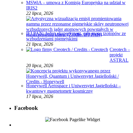
MSWiA – umowa z Komisją Europejską na udział w
IRIS2
22 lipca, 2026
IFJ PAN: Jeden eksperyment, cała mapa izotopów ze
wzbudzeniami pigmejskimi
21 lipca, 2026
Creotech –
projekt
ASTRAL
20 lipca, 2026
Honeywell Aerospace i Uniwersytet Jagielloński –
kwantowy magnetometr kosmiczny
17 lipca, 2026
Facebook