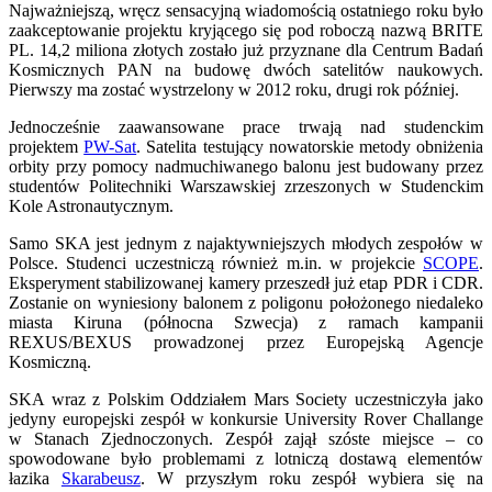
Najważniejszą, wręcz sensacyjną wiadomością ostatniego roku było
zaakceptowanie projektu kryjącego się pod roboczą nazwą BRITE
PL. 14,2 miliona złotych zostało już przyznane dla Centrum Badań
Kosmicznych PAN na budowę dwóch satelitów naukowych.
Pierwszy ma zostać wystrzelony w 2012 roku, drugi rok później.
Jednocześnie zaawansowane prace trwają nad studenckim
projektem
PW-Sat
. Satelita testujący nowatorskie metody obniżenia
orbity przy pomocy nadmuchiwanego balonu jest budowany przez
studentów Politechniki Warszawskiej zrzeszonych w Studenckim
Kole Astronautycznym.
Samo SKA jest jednym z najaktywniejszych młodych zespołów w
Polsce. Studenci uczestniczą również m.in. w projekcie
SCOPE
.
Eksperyment stabilizowanej kamery przeszedł już etap PDR i CDR.
Zostanie on wyniesiony balonem z poligonu położonego niedaleko
miasta Kiruna (północna Szwecja) z ramach kampanii
REXUS/BEXUS prowadzonej przez Europejską Agencje
Kosmiczną.
SKA wraz z Polskim Oddziałem Mars Society uczestniczyła jako
jedyny europejski zespół w konkursie University Rover Challange
w Stanach Zjednoczonych. Zespół zajął szóste miejsce – co
spowodowane było problemami z lotniczą dostawą elementów
łazika
Skarabeusz
. W przyszłym roku zespół wybiera się na