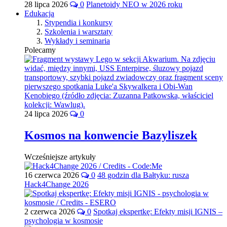
28 lipca 2026
0
Planetoidy NEO w 2026 roku
Edukacja
Stypendia i konkursy
Szkolenia i warsztaty
Wykłady i seminaria
Polecamy
24 lipca 2026
0
Kosmos na konwencie Bazyliszek
Wcześniejsze artykuły
16 czerwca 2026
0
48 godzin dla Bałtyku: rusza
Hack4Change 2026
2 czerwca 2026
0
Spotkaj ekspertkę: Efekty misji IGNIS –
psychologia w kosmosie