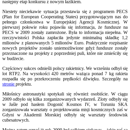
następny etap konkursu z nowym łazikiem.
Niestety nieciekawie sytuacja przestawia się z programem PECS
(Plan for European Cooperating States) przygotowującym nas do
pełnego członkostwa w Europejskiej Agencji Kosmicznej. W
pierwszej połowie roku pojawiła się informacja, że fundusze na
PECS w 2009 zostały zamrożone. Była to informacja niepełna. W
rzeczywistości Polska zapłaciła jedynie minimalną składkę 1,2
milionów z planowanych 5 milionów Euro. Praktycznie rozpisanie
nowych projektów zostało uniemożliwione gdyż fundusze zostały
przeznaczone na projekty z poprzedniej puli, które nie zmieściły się
w budżecie.
Częściowy sukces odnieśli polscy rakietnicy. We wrześniu odbył się
lot RTP2. Na wysokości 420 metrów ważąca ponad 7 kg rakieta
rozpadła się po przekroczeniu prędkości dźwięku. Szczegóły na
stronie
projektu.
Miłośnicy astronautyki spotykali się również osobiście. W ciągu
2009 odbyło się kilka zorganizowanych wydarzeń. Zloty odbyły się
w Jaśle pod hasłem Dogonić Kosmos IV, w Toruniu SKA
zorganizowała warsztaty o projektowania misji kosmicznych zaś w
Gdyni w Akademii Morskiej odbyły się warsztaty środowisk
cubesatowych.
Można zatem uznać iż rok 2009 był całkiem ciekawy – jakie zaś są