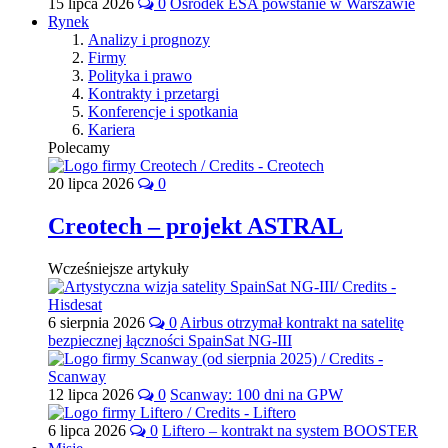
15 lipca 2026
0
Ośrodek ESA powstanie w Warszawie
Rynek
Analizy i prognozy
Firmy
Polityka i prawo
Kontrakty i przetargi
Konferencje i spotkania
Kariera
Polecamy
20 lipca 2026
0
Creotech – projekt ASTRAL
Wcześniejsze artykuły
6 sierpnia 2026
0
Airbus otrzymał kontrakt na satelitę
bezpiecznej łączności SpainSat NG-III
12 lipca 2026
0
Scanway: 100 dni na GPW
6 lipca 2026
0
Liftero – kontrakt na system BOOSTER