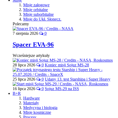
Misje
Misje załogowe
Misje orbitalne
Misje suborbitalne
Misje do Ukł. Słonecz.
Polecamy
7 sierpnia 2026
0
Spacer EVA-96
Wcześniejsze artykuły
28 lipca 2026
0
Koniec misji Sojuz MS-28
25 lipca 2026
0
Udany 13. test Starshipa i Super Heavy
16 lipca 2026
0
Sojuz MS-29 na ISS
B+R
Hardware
Materiały
Medycyna i biologia
Misje kosmiczne
Procesy