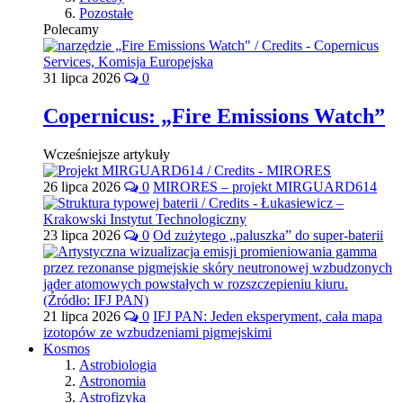
Pozostałe
Polecamy
31 lipca 2026
0
Copernicus: „Fire Emissions Watch”
Wcześniejsze artykuły
26 lipca 2026
0
MIRORES – projekt MIRGUARD614
23 lipca 2026
0
Od zużytego „paluszka” do super-baterii
21 lipca 2026
0
IFJ PAN: Jeden eksperyment, cała mapa
izotopów ze wzbudzeniami pigmejskimi
Kosmos
Astrobiologia
Astronomia
Astrofizyka