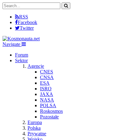
RSS
Facebook
Twitter
Navigate
Forum
Sektor
Agencje
CNES
CNSA
ESA
ISRO
JAXA
NASA
POLSA
Roskosmos
Pozostałe
Europa
Polska
Prywatne
Wojsko