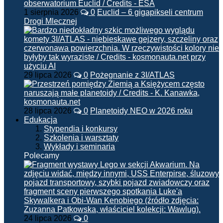
1 sierpnia 2026
0
Euclid – 6 gigapikseli centrum
Drogi Mlecznej
29 lipca 2026
0
Pożegnanie z 3I/ATLAS
28 lipca 2026
0
Planetoidy NEO w 2026 roku
Edukacja
Stypendia i konkursy
Szkolenia i warsztaty
Wykłady i seminaria
Polecamy
24 lipca 2026
0