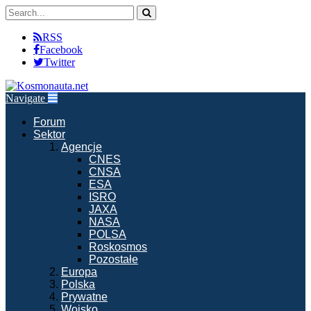
RSS
Facebook
Twitter
Navigate
Forum
Sektor
Agencje
CNES
CNSA
ESA
ISRO
JAXA
NASA
POLSA
Roskosmos
Pozostałe
Europa
Polska
Prywatne
Wojsko