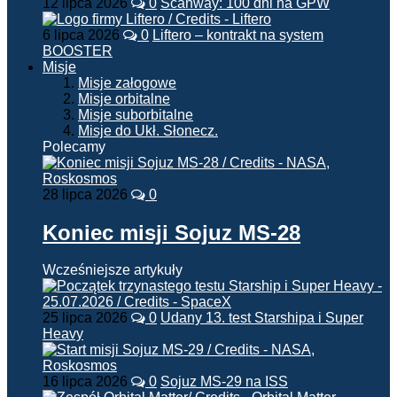
12 lipca 2026
0
Scanway: 100 dni na GPW
6 lipca 2026
0
Liftero – kontrakt na system
BOOSTER
Misje
Misje załogowe
Misje orbitalne
Misje suborbitalne
Misje do Ukł. Słonecz.
Polecamy
28 lipca 2026
0
Koniec misji Sojuz MS-28
Wcześniejsze artykuły
25 lipca 2026
0
Udany 13. test Starshipa i Super
Heavy
16 lipca 2026
0
Sojuz MS-29 na ISS