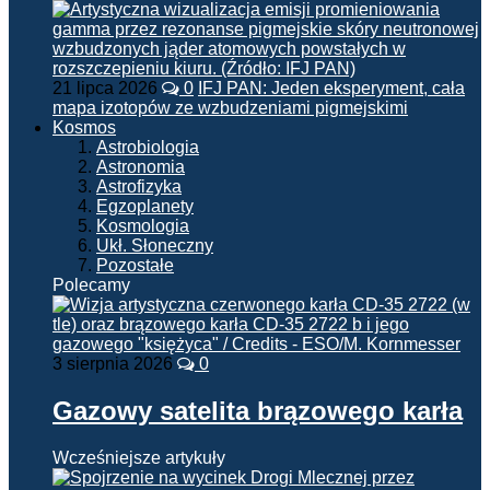
21 lipca 2026
0
IFJ PAN: Jeden eksperyment, cała
mapa izotopów ze wzbudzeniami pigmejskimi
Kosmos
Astrobiologia
Astronomia
Astrofizyka
Egzoplanety
Kosmologia
Ukł. Słoneczny
Pozostałe
Polecamy
3 sierpnia 2026
0
Gazowy satelita brązowego karła
Wcześniejsze artykuły