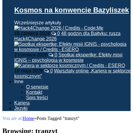
Kosmos na konwencie Bazyliszek
Wcześniejsze artykuły
16 czerwca 2026
0
48 godzin dla Bałtyku: rusza
Hack4Change 2026
2 czerwca 2026
0
Spotkaj ekspertkę: Efekty misji
IGNIS – psychologia w kosmosie
16 maja 2026
0
Warsztaty online „Kariera w sektorze
kosmicznym”
Inne
O serwisie
Kontakt
Spis treści
Kariera
Języki
You are at:
Home
»
Posts Tagged "tranzyt"
Browsing:
tranzyt