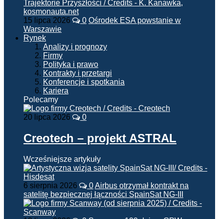
15 lipca 2026
0
Ośrodek ESA powstanie w
Warszawie
Rynek
Analizy i prognozy
Firmy
Polityka i prawo
Kontrakty i przetargi
Konferencje i spotkania
Kariera
Polecamy
20 lipca 2026
0
Creotech – projekt ASTRAL
Wcześniejsze artykuły
6 sierpnia 2026
0
Airbus otrzymał kontrakt na
satelitę bezpiecznej łączności SpainSat NG-III