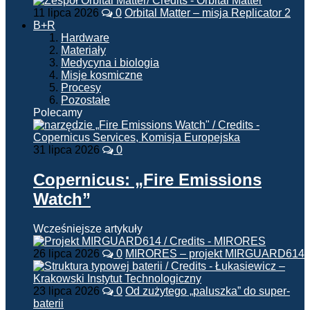
11 lipca 2026
0
Orbital Matter – misja Replicator 2
B+R
Hardware
Materiały
Medycyna i biologia
Misje kosmiczne
Procesy
Pozostałe
Polecamy
31 lipca 2026
0
Copernicus: „Fire Emissions
Watch”
Wcześniejsze artykuły
26 lipca 2026
0
MIRORES – projekt MIRGUARD614
23 lipca 2026
0
Od zużytego „paluszka” do super-
baterii