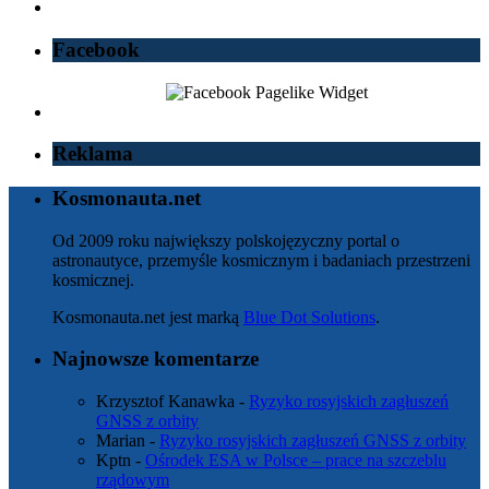
Facebook
Reklama
Kosmonauta.net
Od 2009 roku największy polskojęzyczny portal o
astronautyce, przemyśle kosmicznym i badaniach przestrzeni
kosmicznej.
Kosmonauta.net jest marką
Blue Dot Solutions
.
Najnowsze komentarze
Krzysztof Kanawka
-
Ryzyko rosyjskich zagłuszeń
GNSS z orbity
Marian
-
Ryzyko rosyjskich zagłuszeń GNSS z orbity
Kptn
-
Ośrodek ESA w Polsce – prace na szczeblu
rządowym