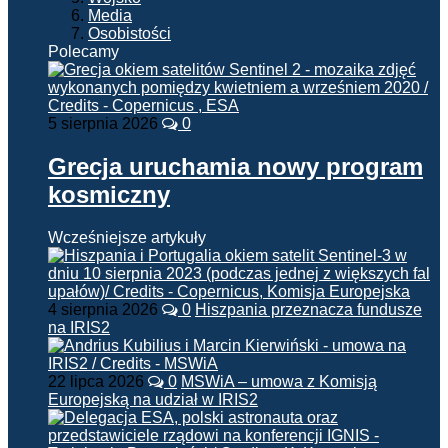
Media
Osobistości
Polecamy
5 sierpnia 2026
0
Grecja uruchamia nowy program
kosmiczny
Wcześniejsze artykuły
4 sierpnia 2026
0
Hiszpania przeznacza fundusze
na IRIS2
22 lipca 2026
0
MSWiA – umowa z Komisją
Europejską na udział w IRIS2