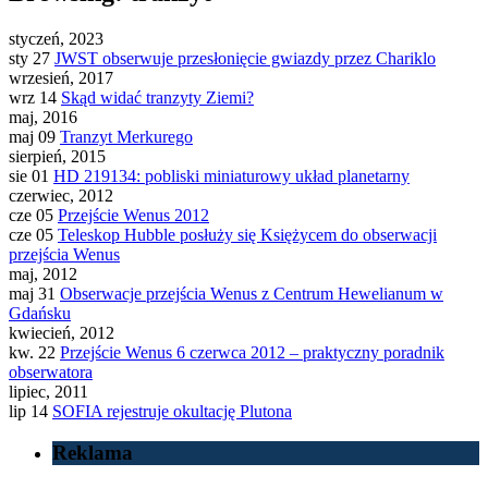
styczeń, 2023
sty 27
JWST obserwuje przesłonięcie gwiazdy przez Chariklo
wrzesień, 2017
wrz 14
Skąd widać tranzyty Ziemi?
maj, 2016
maj 09
Tranzyt Merkurego
sierpień, 2015
sie 01
HD 219134: pobliski miniaturowy układ planetarny
czerwiec, 2012
cze 05
Przejście Wenus 2012
cze 05
Teleskop Hubble posłuży się Księżycem do obserwacji
przejścia Wenus
maj, 2012
maj 31
Obserwacje przejścia Wenus z Centrum Hewelianum w
Gdańsku
kwiecień, 2012
kw. 22
Przejście Wenus 6 czerwca 2012 – praktyczny poradnik
obserwatora
lipiec, 2011
lip 14
SOFIA rejestruje okultację Plutona
Reklama