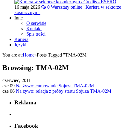
16 maja 2026
0
Warsztaty online „Kariera w sektorze
kosmicznym”
Inne
O serwisie
Kontakt
Spis treści
Kariera
Języki
You are at:
Home
»
Posts Tagged "TMA-02M"
Browsing:
TMA-02M
czerwiec, 2011
cze 09
Na żywo: cumowanie Sojuza TMA-02M
cze 06
Na żywo: relacja z próby startu Sojuza TMA-02M
Reklama
Facebook