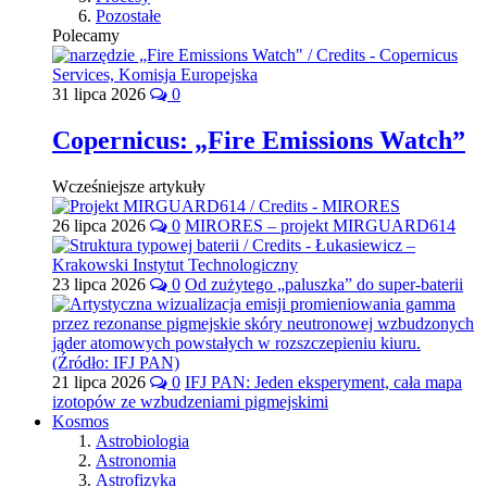
Pozostałe
Polecamy
31 lipca 2026
0
Copernicus: „Fire Emissions Watch”
Wcześniejsze artykuły
26 lipca 2026
0
MIRORES – projekt MIRGUARD614
23 lipca 2026
0
Od zużytego „paluszka” do super-baterii
21 lipca 2026
0
IFJ PAN: Jeden eksperyment, cała mapa
izotopów ze wzbudzeniami pigmejskimi
Kosmos
Astrobiologia
Astronomia
Astrofizyka