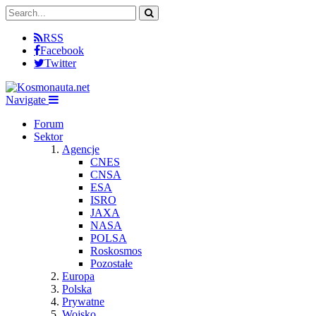
RSS
Facebook
Twitter
Navigate
Forum
Sektor
Agencje
CNES
CNSA
ESA
ISRO
JAXA
NASA
POLSA
Roskosmos
Pozostałe
Europa
Polska
Prywatne
Wojsko