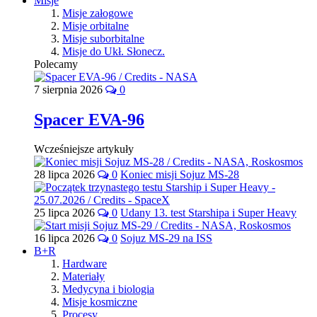
Misje
Misje załogowe
Misje orbitalne
Misje suborbitalne
Misje do Ukł. Słonecz.
Polecamy
7 sierpnia 2026
0
Spacer EVA-96
Wcześniejsze artykuły
28 lipca 2026
0
Koniec misji Sojuz MS-28
25 lipca 2026
0
Udany 13. test Starshipa i Super Heavy
16 lipca 2026
0
Sojuz MS-29 na ISS
B+R
Hardware
Materiały
Medycyna i biologia
Misje kosmiczne
Procesy