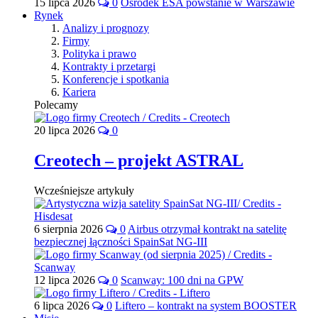
15 lipca 2026
0
Ośrodek ESA powstanie w Warszawie
Rynek
Analizy i prognozy
Firmy
Polityka i prawo
Kontrakty i przetargi
Konferencje i spotkania
Kariera
Polecamy
20 lipca 2026
0
Creotech – projekt ASTRAL
Wcześniejsze artykuły
6 sierpnia 2026
0
Airbus otrzymał kontrakt na satelitę
bezpiecznej łączności SpainSat NG-III
12 lipca 2026
0
Scanway: 100 dni na GPW
6 lipca 2026
0
Liftero – kontrakt na system BOOSTER