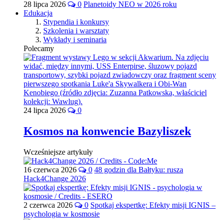
28 lipca 2026
0
Planetoidy NEO w 2026 roku
Edukacja
Stypendia i konkursy
Szkolenia i warsztaty
Wykłady i seminaria
Polecamy
24 lipca 2026
0
Kosmos na konwencie Bazyliszek
Wcześniejsze artykuły
16 czerwca 2026
0
48 godzin dla Bałtyku: rusza
Hack4Change 2026
2 czerwca 2026
0
Spotkaj ekspertkę: Efekty misji IGNIS –
psychologia w kosmosie