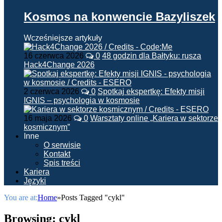
Kosmos na konwencie Bazyliszek
Wcześniejsze artykuły
16 czerwca 2026
0
48 godzin dla Bałtyku: rusza
Hack4Change 2026
2 czerwca 2026
0
Spotkaj ekspertkę: Efekty misji
IGNIS – psychologia w kosmosie
16 maja 2026
0
Warsztaty online „Kariera w sektorze
kosmicznym”
Inne
O serwisie
Kontakt
Spis treści
Kariera
Języki
You are at:
Home
»
Posts Tagged "cykl"
Browsing:
cykl