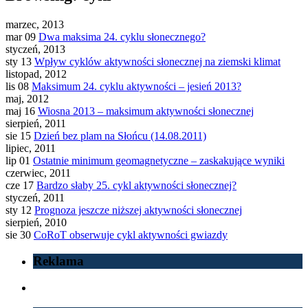
marzec, 2013
mar 09
Dwa maksima 24. cyklu słonecznego?
styczeń, 2013
sty 13
Wpływ cyklów aktywności słonecznej na ziemski klimat
listopad, 2012
lis 08
Maksimum 24. cyklu aktywności – jesień 2013?
maj, 2012
maj 16
Wiosna 2013 – maksimum aktywności słonecznej
sierpień, 2011
sie 15
Dzień bez plam na Słońcu (14.08.2011)
lipiec, 2011
lip 01
Ostatnie minimum geomagnetyczne – zaskakujące wyniki
czerwiec, 2011
cze 17
Bardzo słaby 25. cykl aktywności słonecznej?
styczeń, 2011
sty 12
Prognoza jeszcze niższej aktywności słonecznej
sierpień, 2010
sie 30
CoRoT obserwuje cykl aktywności gwiazdy
Reklama