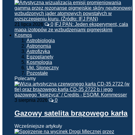
21 lipca 2026
0
IFJ PAN: Jeden eksperyment, cała
mapa izotopów ze wzbudzeniami pigmejskimi
Kosmos
Astrobiologia
Astronomia
Astrofizyka
Egzoplanety
Kosmologia
Ukł. Słoneczny
Pozostałe
Polecamy
3 sierpnia 2026
0
Gazowy satelita brązowego karła
Wcześniejsze artykuły