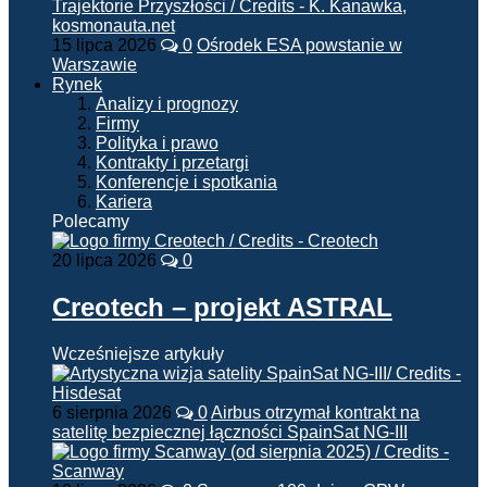
15 lipca 2026
0
Ośrodek ESA powstanie w
Warszawie
Rynek
Analizy i prognozy
Firmy
Polityka i prawo
Kontrakty i przetargi
Konferencje i spotkania
Kariera
Polecamy
20 lipca 2026
0
Creotech – projekt ASTRAL
Wcześniejsze artykuły
6 sierpnia 2026
0
Airbus otrzymał kontrakt na
satelitę bezpiecznej łączności SpainSat NG-III