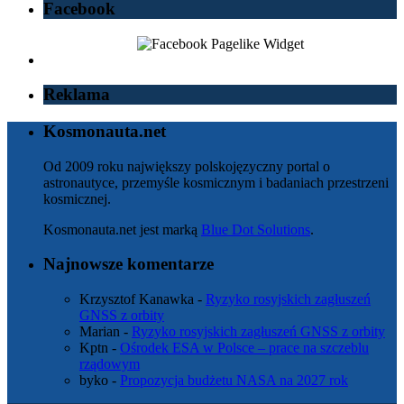
Facebook
Reklama
Kosmonauta.net
Od 2009 roku największy polskojęzyczny portal o
astronautyce, przemyśle kosmicznym i badaniach przestrzeni
kosmicznej.
Kosmonauta.net jest marką
Blue Dot Solutions
.
Najnowsze komentarze
Krzysztof Kanawka
-
Ryzyko rosyjskich zagłuszeń
GNSS z orbity
Marian
-
Ryzyko rosyjskich zagłuszeń GNSS z orbity
Kptn
-
Ośrodek ESA w Polsce – prace na szczeblu
rządowym
byko
-
Propozycja budżetu NASA na 2027 rok