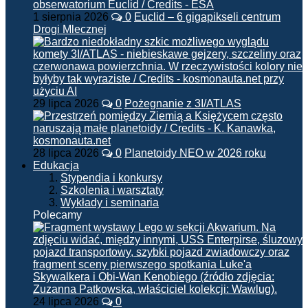
1 sierpnia 2026
0
Euclid – 6 gigapikseli centrum
Drogi Mlecznej
29 lipca 2026
0
Pożegnanie z 3I/ATLAS
28 lipca 2026
0
Planetoidy NEO w 2026 roku
Edukacja
Stypendia i konkursy
Szkolenia i warsztaty
Wykłady i seminaria
Polecamy
24 lipca 2026
0