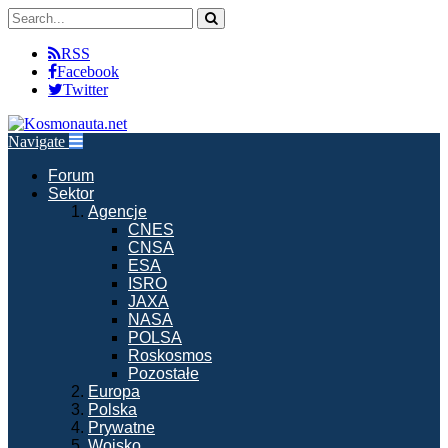
RSS
Facebook
Twitter
Navigate
Forum
Sektor
Agencje
CNES
CNSA
ESA
ISRO
JAXA
NASA
POLSA
Roskosmos
Pozostałe
Europa
Polska
Prywatne
Wojsko