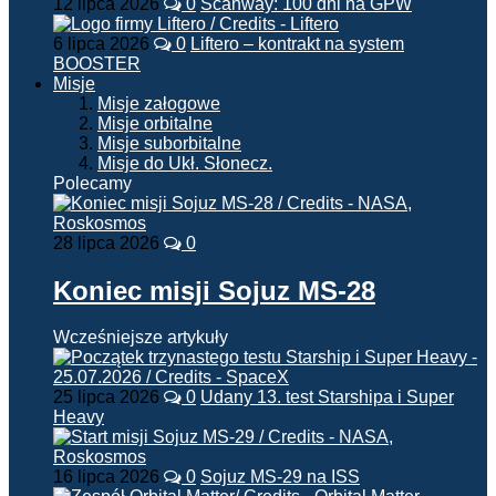
12 lipca 2026
0
Scanway: 100 dni na GPW
6 lipca 2026
0
Liftero – kontrakt na system
BOOSTER
Misje
Misje załogowe
Misje orbitalne
Misje suborbitalne
Misje do Ukł. Słonecz.
Polecamy
28 lipca 2026
0
Koniec misji Sojuz MS-28
Wcześniejsze artykuły
25 lipca 2026
0
Udany 13. test Starshipa i Super
Heavy
16 lipca 2026
0
Sojuz MS-29 na ISS