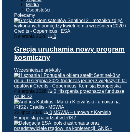
Media
Osobistości
Polecamy
5 sierpnia 2026
0
Grecja uruchamia nowy program
kosmiczny
Wcześniejsze artykuły
4 sierpnia 2026
0
Hiszpania przeznacza fundusze
na IRIS2
22 lipca 2026
0
MSWiA – umowa z Komisją
Europejską na udział w IRIS2