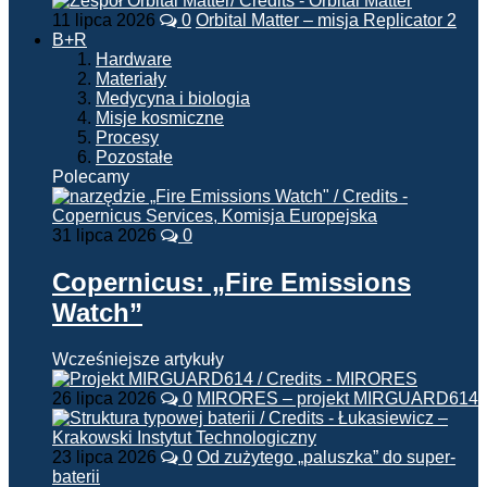
11 lipca 2026
0
Orbital Matter – misja Replicator 2
B+R
Hardware
Materiały
Medycyna i biologia
Misje kosmiczne
Procesy
Pozostałe
Polecamy
31 lipca 2026
0
Copernicus: „Fire Emissions
Watch”
Wcześniejsze artykuły
26 lipca 2026
0
MIRORES – projekt MIRGUARD614
23 lipca 2026
0
Od zużytego „paluszka” do super-
baterii