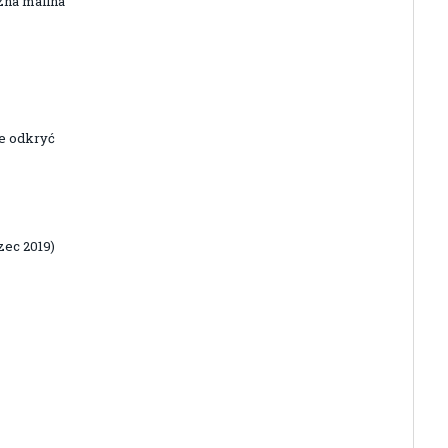
zna malina”
e odkryć
zec 2019)