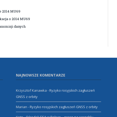
e 2014 MU69
kacja o 2014 MU69
nsmisji danych
NAJNOWSZE KOMENTARZE
Krzysztof Kanawka
-
Ryzyko rosyjskich zagłuszeń
GNSS z orbity
Marian
-
Ryzyko rosyjskich zagłuszeń GNSS z orbity
Kptn
-
Ośrodek ESA w Polsce – prace na szczeblu