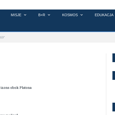
MISJE
B+R
KOSMOS
EDUKACJA
69"
rizons obok Plutona