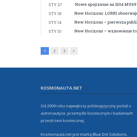
Nowe spojrzenie na 2014 MU69
STY 27
New Horizons: LORRI obserwuj
STY 18
New Horizons – pierwsza publi
STY 14
New Horizons – wznowienie tra
STY 10
Next
1
2
3
KOSMONAUTA.NET
Od 2009 roku największy polskojęzyczny portal o
astronautyce, przemyśle kosmicznym i badaniach
przestrzeni kosmicznej.
Kosmonauta.net jest marką
Blue Dot Solutions
.