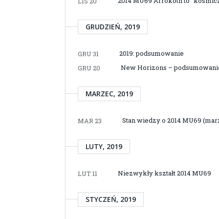
2014 MU69 Arrokoth to “kosmic
LIS 20
GRUDZIEŃ, 2019
2019: podsumowanie
GRU 31
New Horizons – podsumowani
GRU 20
MARZEC, 2019
Stan wiedzy o 2014 MU69 (mar
MAR 23
LUTY, 2019
Niezwykły kształt 2014 MU69
LUT 11
STYCZEŃ, 2019