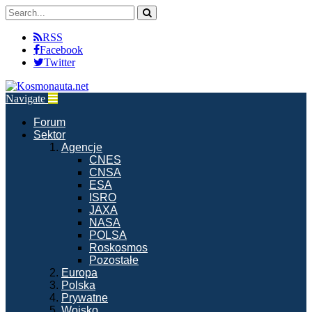
RSS
Facebook
Twitter
Navigate
Forum
Sektor
Agencje
CNES
CNSA
ESA
ISRO
JAXA
NASA
POLSA
Roskosmos
Pozostałe
Europa
Polska
Prywatne
Wojsko