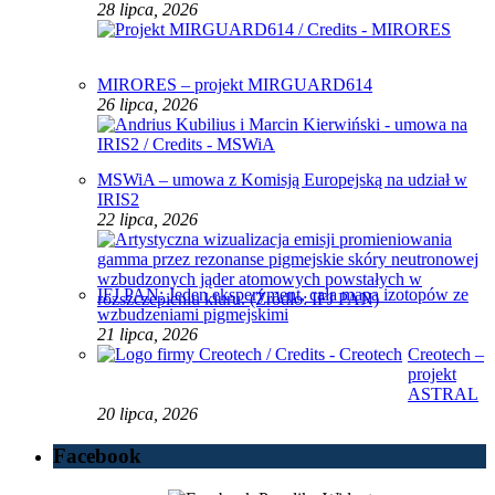
28 lipca, 2026
MIRORES – projekt MIRGUARD614
26 lipca, 2026
MSWiA – umowa z Komisją Europejską na udział w
IRIS2
22 lipca, 2026
IFJ PAN: Jeden eksperyment, cała mapa izotopów ze
wzbudzeniami pigmejskimi
21 lipca, 2026
Creotech –
projekt
ASTRAL
20 lipca, 2026
Facebook