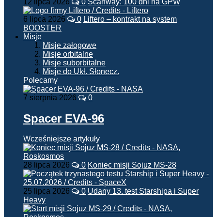
12 lipca 2026
0
Scanway: 100 dni na GPW
6 lipca 2026
0
Liftero – kontrakt na system
BOOSTER
Misje
Misje załogowe
Misje orbitalne
Misje suborbitalne
Misje do Ukł. Słonecz.
Polecamy
7 sierpnia 2026
0
Spacer EVA-96
Wcześniejsze artykuły
28 lipca 2026
0
Koniec misji Sojuz MS-28
25 lipca 2026
0
Udany 13. test Starshipa i Super
Heavy