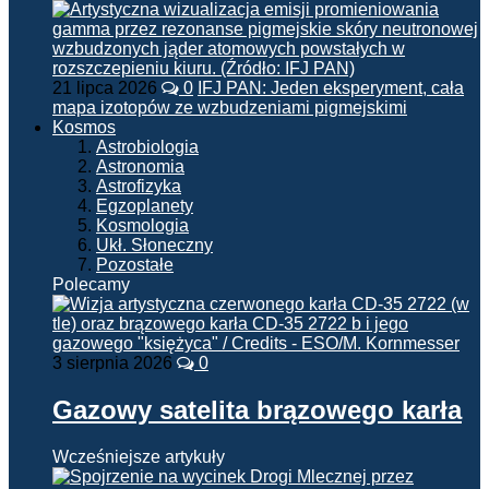
21 lipca 2026
0
IFJ PAN: Jeden eksperyment, cała
mapa izotopów ze wzbudzeniami pigmejskimi
Kosmos
Astrobiologia
Astronomia
Astrofizyka
Egzoplanety
Kosmologia
Ukł. Słoneczny
Pozostałe
Polecamy
3 sierpnia 2026
0
Gazowy satelita brązowego karła
Wcześniejsze artykuły