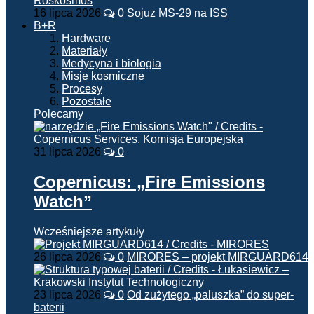
16 lipca 2026
0
Sojuz MS-29 na ISS
B+R
Hardware
Materiały
Medycyna i biologia
Misje kosmiczne
Procesy
Pozostałe
Polecamy
31 lipca 2026
0
Copernicus: „Fire Emissions
Watch”
Wcześniejsze artykuły
26 lipca 2026
0
MIRORES – projekt MIRGUARD614
23 lipca 2026
0
Od zużytego „paluszka” do super-
baterii