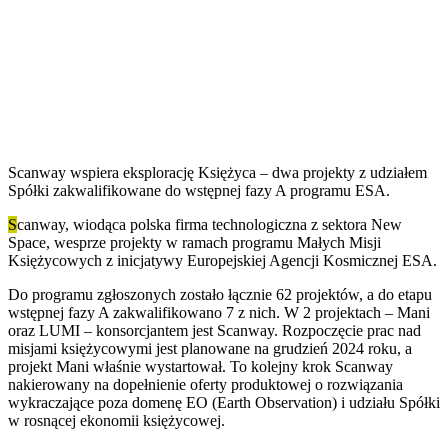
Scanway wspiera eksplorację Księżyca – dwa projekty z udziałem
Spółki zakwalifikowane do wstępnej fazy A programu ESA.
S
canway, wiodąca polska firma technologiczna z sektora New
Space, wesprze projekty w ramach programu Małych Misji
Księżycowych z inicjatywy Europejskiej Agencji Kosmicznej ESA.
Do programu zgłoszonych zostało łącznie 62 projektów, a do etapu
wstępnej fazy A zakwalifikowano 7 z nich. W 2 projektach – Mani
oraz LUMI – konsorcjantem jest Scanway. Rozpoczęcie prac nad
misjami księżycowymi jest planowane na grudzień 2024 roku, a
projekt Mani właśnie wystartował. To kolejny krok Scanway
nakierowany na dopełnienie oferty produktowej o rozwiązania
wykraczające poza domenę EO (Earth Observation) i udziału Spółki
w rosnącej ekonomii księżycowej.