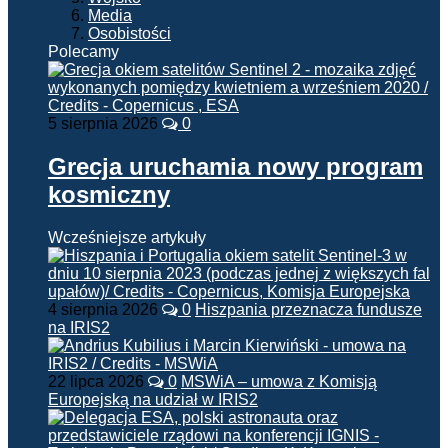
Media
Osobistości
Polecamy
5 sierpnia 2026
0
Grecja uruchamia nowy program
kosmiczny
Wcześniejsze artykuły
4 sierpnia 2026
0
Hiszpania przeznacza fundusze
na IRIS2
22 lipca 2026
0
MSWiA – umowa z Komisją
Europejską na udział w IRIS2