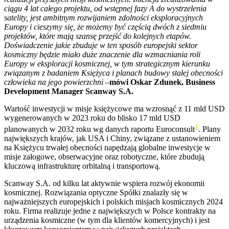
ciągu 4 lat całego projektu, od wstępnej fazy A do wystrzelenia
satelity, jest ambitnym rozwijaniem zdolności eksploracyjnych
Europy i cieszymy się, że możemy być częścią dwóch z siedmiu
projektów, które mają szansę przejść do kolejnych etapów.
Doświadczenie jakie zbuduje w ten sposób europejski sektor
kosmiczny będzie miało duże znaczenie dla wzmacniania roli
Europy w eksploracji kosmicznej, w tym strategicznym kierunku
związanym z badaniem Księżyca i planach budowy stałej obecności
człowieka na jego powierzchni
–
mówi Oskar Zdunek, Business
Development Manager Scanway S.A.
Wartość inwestycji w misje księżycowe ma wzrosnąć z 11 mld USD
wygenerowanych w 2023 roku do blisko 17 mld USD
1
planowanych w 2032 roku wg danych raportu Euroconsult
. Plany
największych krajów, jak USA i Chiny, związane z ustanowieniem
na Księżycu trwałej obecności napędzają globalne inwestycje w
misje załogowe, obserwacyjne oraz robotyczne, które zbudują
kluczową infrastrukturę orbitalną i transportową.
Scanway S.A. od kilku lat aktywnie wspiera rozwój ekonomii
kosmicznej. Rozwiązania optyczne Spółki znalazły się w
najważniejszych europejskich i polskich misjach kosmicznych 2024
roku. Firma realizuje jedne z największych w Polsce kontrakty na
urządzenia kosmiczne (w tym dla klientów komercyjnych) i jest