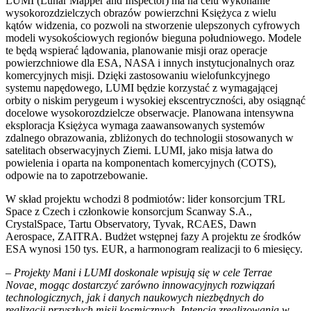
LUMI (Lunar Mapper and Inspector) ma na celu wykonanie
wysokorozdzielczych obrazów powierzchni Księżyca z wielu
kątów widzenia, co pozwoli na stworzenie ulepszonych cyfrowych
modeli wysokościowych regionów bieguna południowego. Modele
te będą wspierać lądowania, planowanie misji oraz operacje
powierzchniowe dla ESA, NASA i innych instytucjonalnych oraz
komercyjnych misji. Dzięki zastosowaniu wielofunkcyjnego
systemu napędowego, LUMI będzie korzystać z wymagającej
orbity o niskim perygeum i wysokiej ekscentryczności, aby osiągnąć
docelowe wysokorozdzielcze obserwacje. Planowana intensywna
eksploracja Księżyca wymaga zaawansowanych systemów
zdalnego obrazowania, zbliżonych do technologii stosowanych w
satelitach obserwacyjnych Ziemi. LUMI, jako misja łatwa do
powielenia i oparta na komponentach komercyjnych (COTS),
odpowie na to zapotrzebowanie.
W skład projektu wchodzi 8 podmiotów: lider konsorcjum TRL
Space z Czech i członkowie konsorcjum Scanway S.A.,
CrystalSpace, Tartu Observatory, Tyvak, RCAES, Dawn
Aerospace, ZAITRA. Budżet wstępnej fazy A projektu ze środków
ESA wynosi 150 tys. EUR, a harmonogram realizacji to 6 miesięcy.
–
Projekty Mani i LUMI doskonale wpisują się w cele Terrae
Novae, mogąc dostarczyć zarówno innowacyjnych rozwiązań
technologicznych, jak i danych naukowych niezbędnych do
realizacji przyszłych misji kosmicznych. Intencja zrealizowania w