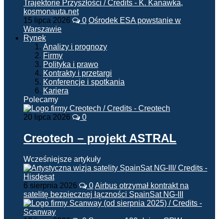
15 lipca 2026
0
Ośrodek ESA powstanie w
Warszawie
Rynek
Analizy i prognozy
Firmy
Polityka i prawo
Kontrakty i przetargi
Konferencje i spotkania
Kariera
Polecamy
20 lipca 2026
0
Creotech – projekt ASTRAL
Wcześniejsze artykuły
6 sierpnia 2026
0
Airbus otrzymał kontrakt na
satelitę bezpiecznej łączności SpainSat NG-III