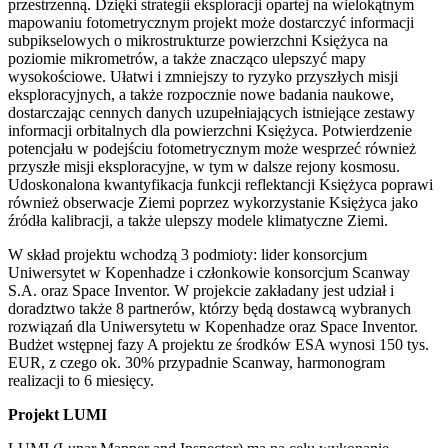
przestrzenną. Dzięki strategii eksploracji opartej na wielokątnym
mapowaniu fotometrycznym projekt może dostarczyć informacji
subpikselowych o mikrostrukturze powierzchni Księżyca na
poziomie mikrometrów, a także znacząco ulepszyć mapy
wysokościowe. Ułatwi i zmniejszy to ryzyko przyszłych misji
eksploracyjnych, a także rozpocznie nowe badania naukowe,
dostarczając cennych danych uzupełniających istniejące zestawy
informacji orbitalnych dla powierzchni Księżyca. Potwierdzenie
potencjału w podejściu fotometrycznym może wesprzeć również
przyszłe misji eksploracyjne, w tym w dalsze rejony kosmosu.
Udoskonalona kwantyfikacja funkcji reflektancji Księżyca poprawi
również obserwacje Ziemi poprzez wykorzystanie Księżyca jako
źródła kalibracji, a także ulepszy modele klimatyczne Ziemi.
W skład projektu wchodzą 3 podmioty: lider konsorcjum
Uniwersytet w Kopenhadze i członkowie konsorcjum Scanway
S.A. oraz Space Inventor. W projekcie zakładany jest udział i
doradztwo także 8 partnerów, którzy będą dostawcą wybranych
rozwiązań dla Uniwersytetu w Kopenhadze oraz Space Inventor.
Budżet wstępnej fazy A projektu ze środków ESA wynosi 150 tys.
EUR, z czego ok. 30% przypadnie Scanway, harmonogram
realizacji to 6 miesięcy.
Projekt LUMI