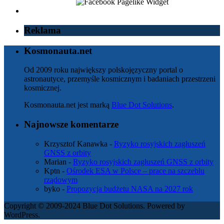
Reklama
Kosmonauta.net
Od 2009 roku największy polskojęzyczny portal o
astronautyce, przemyśle kosmicznym i badaniach przestrzeni
kosmicznej.
Kosmonauta.net jest marką
Blue Dot Solutions
.
Najnowsze komentarze
Krzysztof Kanawka
-
Ryzyko rosyjskich zagłuszeń
GNSS z orbity
Marian
-
Ryzyko rosyjskich zagłuszeń GNSS z orbity
Kptn
-
Ośrodek ESA w Polsce – prace na szczeblu
rządowym
byko
-
Propozycja budżetu NASA na 2027 rok
Copyright © 2009-2024 Blue Dot Solutions. Powered by
WordPress.