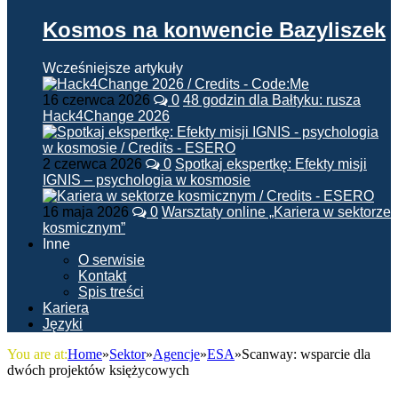
Kosmos na konwencie Bazyliszek
Wcześniejsze artykuły
16 czerwca 2026
0
48 godzin dla Bałtyku: rusza
Hack4Change 2026
2 czerwca 2026
0
Spotkaj ekspertkę: Efekty misji
IGNIS – psychologia w kosmosie
16 maja 2026
0
Warsztaty online „Kariera w sektorze
kosmicznym”
Inne
O serwisie
Kontakt
Spis treści
Kariera
Języki
You are at:
Home
»
Sektor
»
Agencje
»
ESA
»
Scanway: wsparcie dla
dwóch projektów księżycowych