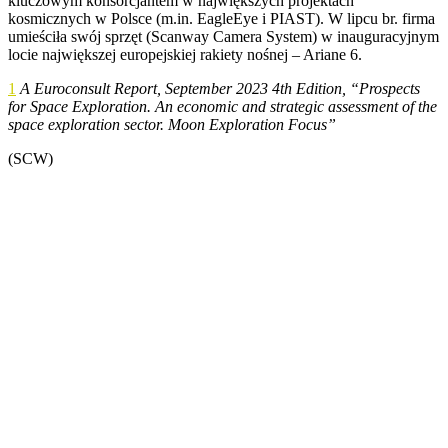
kluczowym konsorcjantem w największych projektach
kosmicznych w Polsce (m.in. EagleEye i PIAST). W lipcu br. firma
umieściła swój sprzęt (Scanway Camera System) w inauguracyjnym
locie największej europejskiej rakiety nośnej – Ariane 6.
1
A Euroconsult Report, September 2023 4th Edition, “Prospects
for Space Exploration. An economic and strategic assessment of the
space exploration sector. Moon Exploration Focus”
(SCW)