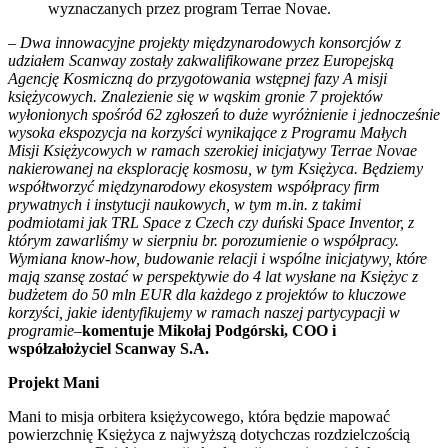
wyznaczanych przez program Terrae Novae.
–
Dwa innowacyjne projekty międzynarodowych konsorcjów z
udziałem Scanway zostały zakwalifikowane przez Europejską
Agencję Kosmiczną do przygotowania wstępnej fazy A misji
księżycowych. Znalezienie się w wąskim gronie 7 projektów
wyłonionych spośród 62 zgłoszeń to duże wyróżnienie i jednocześnie
wysoka ekspozycja na korzyści wynikające z
Programu Małych
Misji Księżycowych w ramach szerokiej inicjatywy Terrae Novae
nakierowanej na eksplorację kosmosu, w tym Księżyca. Będziemy
współtworzyć międzynarodowy ekosystem współpracy firm
prywatnych i instytucji naukowych, w tym m.in. z takimi
podmiotami jak
TRL Space z Czech
czy duński Space Inventor, z
którym zawarliśmy w sierpniu br. porozumienie o współpracy.
Wymiana know-how, budowanie relacji i wspólne
inicjatywy
, które
mają szansę zostać w perspektywie do 4 lat wysłane na Księżyc z
budżetem do 50 mln EUR
dla każdego z projektów
to kluczowe
korzyści, jakie identyfikujemy w ramach naszej partycypacji w
programie
–
komentuje Mikołaj Podgórski, COO i
współzałożyciel Scanway S.A.
Projekt Mani
Mani to misja orbitera księżycowego, która będzie mapować
powierzchnię Księżyca z najwyższą dotychczas rozdzielczością