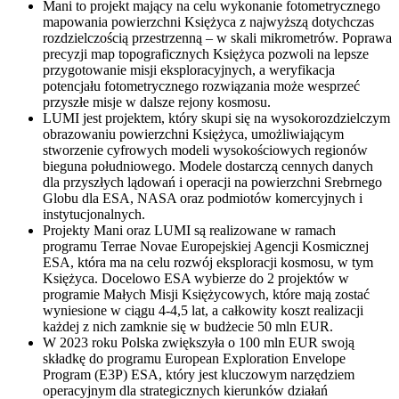
Mani to projekt mający na celu wykonanie fotometrycznego
mapowania powierzchni Księżyca z najwyższą dotychczas
rozdzielczością przestrzenną – w skali mikrometrów. Poprawa
precyzji map topograficznych Księżyca pozwoli na lepsze
przygotowanie misji eksploracyjnych, a weryfikacja
potencjału fotometrycznego rozwiązania może wesprzeć
przyszłe misje w dalsze rejony kosmosu.
LUMI jest projektem, który skupi się na wysokorozdzielczym
obrazowaniu powierzchni Księżyca, umożliwiającym
stworzenie cyfrowych modeli wysokościowych regionów
bieguna południowego. Modele dostarczą cennych danych
dla przyszłych lądowań i operacji na powierzchni Srebrnego
Globu dla ESA, NASA oraz podmiotów komercyjnych i
instytucjonalnych.
Projekty Mani oraz LUMI są realizowane w ramach
programu Terrae Novae Europejskiej Agencji Kosmicznej
ESA, która ma na celu rozwój eksploracji kosmosu, w tym
Księżyca. Docelowo ESA wybierze do 2 projektów w
programie Małych Misji Księżycowych, które mają zostać
wyniesione w ciągu 4-4,5 lat, a całkowity koszt realizacji
każdej z nich zamknie się w budżecie 50 mln EUR.
W 2023 roku Polska zwiększyła o 100 mln EUR swoją
składkę do programu European Exploration Envelope
Program (E3P) ESA, który jest kluczowym narzędziem
operacyjnym dla strategicznych kierunków działań