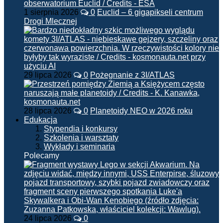
1 sierpnia 2026
0
Euclid – 6 gigapikseli centrum
Drogi Mlecznej
29 lipca 2026
0
Pożegnanie z 3I/ATLAS
28 lipca 2026
0
Planetoidy NEO w 2026 roku
Edukacja
Stypendia i konkursy
Szkolenia i warsztaty
Wykłady i seminaria
Polecamy
24 lipca 2026
0