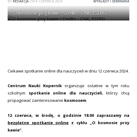
BY
REDAKCJA
ON
8 CZERWCA 2024
WYKŁADY I SEMINARIA
O kosmosie przy kawie / Credits - CNK, ESERO
Ciekawe spotkanie online dla nauczycieli w dniu 12 czerwca 2024.
Centrum Nauki Kopernik
organizuje ostatnie w tym roku
szkolnym
spotkanie online dla nauczycieli
, którzy chcą
propagować zainteresowanie
kosmosem
.
12 czerwca, w środę, o godzinie 18:00
zapraszamy
na
bezpłatne spotkanie online
z cyklu „O kosmosie przy
kawie”.