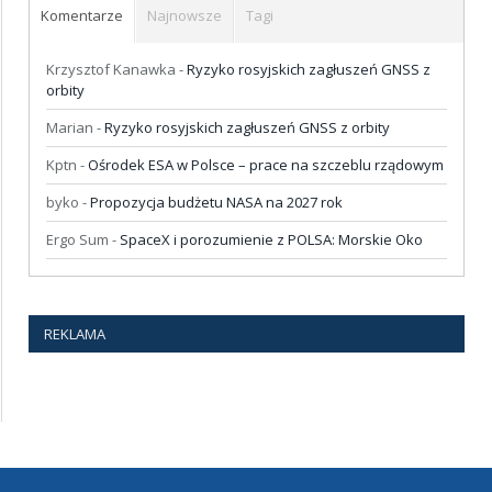
Komentarze
Najnowsze
Tagi
Krzysztof Kanawka
-
Ryzyko rosyjskich zagłuszeń GNSS z
orbity
Marian
-
Ryzyko rosyjskich zagłuszeń GNSS z orbity
Kptn
-
Ośrodek ESA w Polsce – prace na szczeblu rządowym
byko
-
Propozycja budżetu NASA na 2027 rok
Ergo Sum
-
SpaceX i porozumienie z POLSA: Morskie Oko
REKLAMA