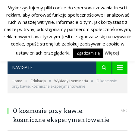
Wykorzystujemy pliki cookie do spersonalizowania treści i
RSS
Facebook
Twitter
reklam, aby oferować funkcje społecznościowe i analizować
ruch w naszej witrynie. Informacje o tym, jak korzystasz z
naszej witryny, udostępniamy partnerom społecznościowym,
reklamowym i analitycznym. Jeśli nie zgadzasz się na używanie
cookie, opuść stronę lub zablokuj zapisywanie cookie w
ustawieniach przeglądarki.
Więcej
Zgadzam się
NAVIGATE
»
»
»
Home
Edukacja
Wykłady i seminaria
O kosmosie
przy kawie: kosmiczne eksperymentowanie
O kosmosie przy kawie:
0
kosmiczne eksperymentowanie