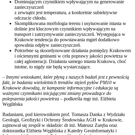
Dominującym czynnikiem wpływającym na generowanie
zanieczyszczeń
z zewnątrz jest temperatura, a konkretnie subiektywne
odczucie chłodu.
Skomplikowana morfologia terenu i usytuowanie miasta w
dolinie jest kluczowym czynnikiem wpływającym na
transport i zatrzymywanie zanieczyszczeń. Występująca w
Krakowie tendencja do powstawania mgieł dodatkowo
spowalnia odpływ zanieczyszczeń.
Potrzebne są skoordynowane działania pomiędzy Krakowem
i ościennymi gminami w celu poprawy jakości powietrza w
całej aglomeracji. Działania samego miasta Krakowa, choć
istotne, to nigdy nie będą wystarczające.
– Innymi wnioskami, które płyną z naszych badań jest z pewnością
fakt, że badania wieloletnich trendów stężeń pyłów PM10 w
Krakowie dowodzą, że kampanie informacyjne i edukacja są
ważnymi czynnikami inicjującymi zmiany prowadzące do
polepszenia jakości powietrza –
podkreśla mgr inż. Elżbieta
Węglińska
Badaniami, pod kierownikiem prof. Tomasza Danka z Wydziału
Geologii, Geofizyki i Ochrony Środowiska AGH w Krakowie,
zajmował się zespół w składzie: dr inż. Mateusz Zaręba oraz
doktorantka Elżbieta Węglińska z Katedry Geoinformatyki i