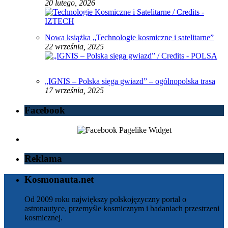
20 lutego, 2026
Nowa książka „Technologie kosmiczne i satelitarne”
22 września, 2025
„IGNIS – Polska sięga gwiazd” – ogólnopolska trasa
17 września, 2025
Facebook
Reklama
Kosmonauta.net
Od 2009 roku największy polskojęzyczny portal o
astronautyce, przemyśle kosmicznym i badaniach przestrzeni
kosmicznej.