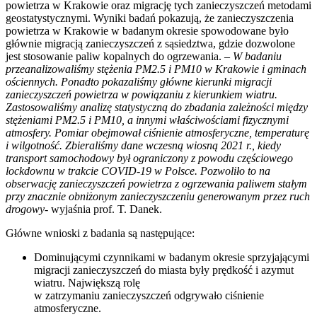
powietrza w Krakowie oraz migrację tych zanieczyszczeń metodami
geostatystycznymi. Wyniki badań pokazują, że zanieczyszczenia
powietrza w Krakowie w badanym okresie spowodowane było
głównie migracją zanieczyszczeń z sąsiedztwa, gdzie dozwolone
jest stosowanie paliw kopalnych do ogrzewania. –
W badaniu
przeanalizowaliśmy stężenia PM2.5 i PM10 w Krakowie i gminach
ościennych. Ponadto pokazaliśmy główne kierunki migracji
zanieczyszczeń powietrza w powiązaniu z kierunkiem wiatru.
Zastosowaliśmy analizę statystyczną do zbadania zależności między
stężeniami PM2.5 i PM10, a innymi właściwościami fizycznymi
atmosfery. Pomiar obejmował ciśnienie atmosferyczne, temperaturę
i wilgotność. Zbieraliśmy dane wczesną wiosną 2021 r., kiedy
transport samochodowy był ograniczony z powodu częściowego
lockdownu w trakcie COVID-19 w Polsce. Pozwoliło to na
obserwację zanieczyszczeń powietrza z ogrzewania paliwem stałym
przy znacznie obniżonym zanieczyszczeniu generowanym przez ruch
drogowy-
wyjaśnia prof. T. Danek.
Główne wnioski z badania są następujące:
Dominującymi czynnikami w badanym okresie sprzyjającymi
migracji zanieczyszczeń do miasta były prędkość i azymut
wiatru. Największą rolę
w zatrzymaniu zanieczyszczeń odgrywało ciśnienie
atmosferyczne.