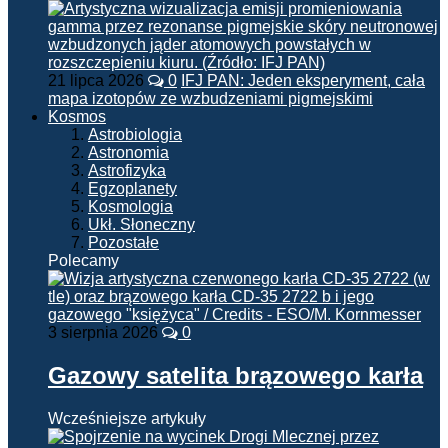
21 lipca 2026
0
IFJ PAN: Jeden eksperyment, cała
mapa izotopów ze wzbudzeniami pigmejskimi
Kosmos
Astrobiologia
Astronomia
Astrofizyka
Egzoplanety
Kosmologia
Ukł. Słoneczny
Pozostałe
Polecamy
3 sierpnia 2026
0
Gazowy satelita brązowego karła
Wcześniejsze artykuły