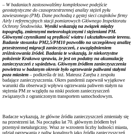
–
W badaniach zastosowaliśmy kompleksowe podejście
geostatystyczne do czasoprzestrzennej analizy stężeń pyłu
zawieszonego (PM). Dane pochodzą z gęstej sieci czujników firmy
Airly i referencyjnych stacji pomiarowych Głównego Inspektoratu
Ochrony Środowiska.
Wyniki wskazują na związek między
topografią, zmiennymi meteorologicznymi i stężeniami PM.
Głównymi czynnikami są prędkość wiatru i ukształtowanie terenu.
Badanie stosunku PM2,5/PM10 pozwoliło na szczegółową analizę
przestrzennej migracji zanieczyszczeń, z uwzględnieniem
zróżnicowania źródeł. Badania te wskazują, że niekorzystne
położenie Krakowa sprawia, że ​​jest on podatny na akumulację
zanieczyszczeń z sąsiedztwa. Głównym źródłem zanieczyszczenia
powietrza w badanym okresie było ogrzewanie paliwami stałymi
poza miastem
–
podkreśla dr inż. Mateusz Zaręba z zespołu
badające zanieczyszczenia. Okres pandemii zapewnił wyjątkowe
warunki dla obserwacji wpływu ogrzewania paliwem stałym na
stężenia PM ze względu na niski poziom zanieczyszczeń
związanych z ograniczonym transportem samochodowym.
Badacze wykazują, że główne źródła zanieczyszczeń zmieniały się
na przestrzeni lat. Na początku lat 70. głównym źródłem był
przemysł metalurgiczny. Wraz ze wzrostem liczby ludności miasta,
udział ogrzewania z paliw kopalnych jako źródła zanieczyszczeń