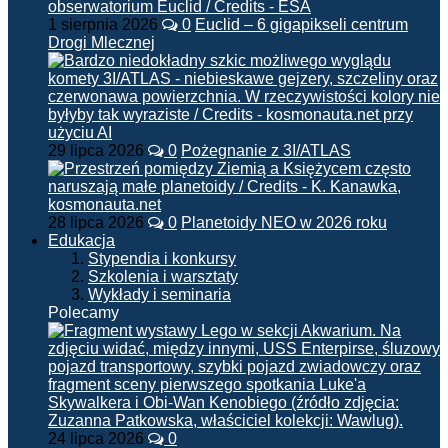
1 sierpnia 2026
0
Euclid – 6 gigapikseli centrum
Drogi Mlecznej
29 lipca 2026
0
Pożegnanie z 3I/ATLAS
28 lipca 2026
0
Planetoidy NEO w 2026 roku
Edukacja
Stypendia i konkursy
Szkolenia i warsztaty
Wykłady i seminaria
Polecamy
24 lipca 2026
0