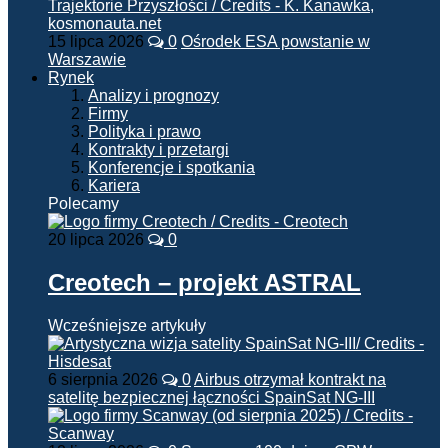
15 lipca 2026
0
Ośrodek ESA powstanie w
Warszawie
Rynek
Analizy i prognozy
Firmy
Polityka i prawo
Kontrakty i przetargi
Konferencje i spotkania
Kariera
Polecamy
20 lipca 2026
0
Creotech – projekt ASTRAL
Wcześniejsze artykuły
6 sierpnia 2026
0
Airbus otrzymał kontrakt na
satelitę bezpiecznej łączności SpainSat NG-III