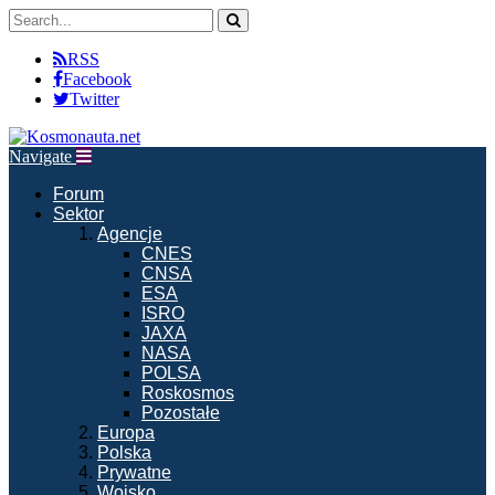
RSS
Facebook
Twitter
Navigate
Forum
Sektor
Agencje
CNES
CNSA
ESA
ISRO
JAXA
NASA
POLSA
Roskosmos
Pozostałe
Europa
Polska
Prywatne
Wojsko