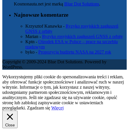
Kosmonauta.net jest marką
Blue Dot Solutions
.
Najnowsze komentarze
Krzysztof Kanawka
-
Ryzyko rosyjskich zagłuszeń
GNSS z orbity
Marian
-
Ryzyko rosyjskich zagłuszeń GNSS z orbity
Kptn
-
Ośrodek ESA w Polsce – prace na szczeblu
rządowym
byko
-
Propozycja budżetu NASA na 2027 rok
Copyright © 2009-2024 Blue Dot Solutions. Powered by
WordPress.
Wykorzystujemy pliki cookie do spersonalizowania treści i reklam,
aby oferować funkcje społecznościowe i analizować ruch w naszej
witrynie. Informacje o tym, jak korzystasz z naszej witryny,
udostępniamy partnerom społecznościowym, reklamowym i
analitycznym. Jeśli nie zgadzasz się na używanie cookie, opuść
stronę lub zablokuj zapisywanie cookie w ustawieniach
przeglądarki.
Zgadzam się
Więcej
Close