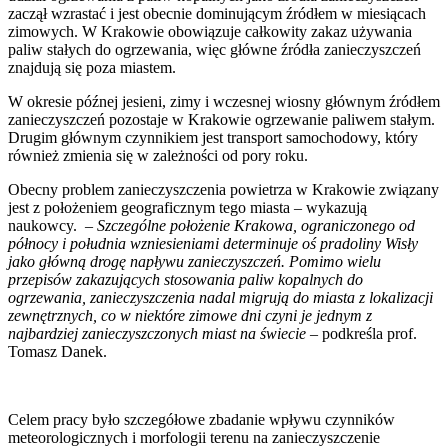
zaczął wzrastać i jest obecnie dominującym źródłem w miesiącach
zimowych. W Krakowie obowiązuje całkowity zakaz używania
paliw stałych do ogrzewania, więc główne źródła zanieczyszczeń
znajdują się poza miastem.
W okresie późnej jesieni, zimy i wczesnej wiosny głównym źródłem
zanieczyszczeń pozostaje w Krakowie ogrzewanie paliwem stałym.
Drugim głównym czynnikiem jest transport samochodowy, który
również zmienia się w zależności od pory roku.
Obecny problem zanieczyszczenia powietrza w Krakowie związany
jest z położeniem geograficznym tego miasta – wykazują
naukowcy. –
Szczególne położenie Krakowa, ograniczonego od
północy i południa wzniesieniami determinuje oś pradoliny Wisły
jako główną drogę napływu zanieczyszczeń. Pomimo wielu
przepisów zakazujących stosowania paliw kopalnych do
ogrzewania, zanieczyszczenia nadal migrują do miasta z lokalizacji
zewnętrznych, co w niektóre zimowe dni czyni je jednym z
najbardziej zanieczyszczonych miast na świecie –
podkreśla prof.
Tomasz Danek.
Celem pracy było szczegółowe zbadanie wpływu czynników
meteorologicznych i morfologii terenu na zanieczyszczenie