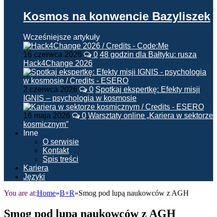
Kosmos na konwencie Bazyliszek
Wcześniejsze artykuły
16 czerwca 2026
0
48 godzin dla Bałtyku: rusza
Hack4Change 2026
2 czerwca 2026
0
Spotkaj ekspertkę: Efekty misji
IGNIS – psychologia w kosmosie
16 maja 2026
0
Warsztaty online „Kariera w sektorze
kosmicznym”
Inne
O serwisie
Kontakt
Spis treści
Kariera
Języki
You are at:
Home
»
B+R
»
Smog pod lupą naukowców z AGH
Smog pod lupą naukowców z AGH