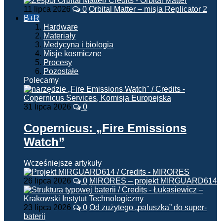
11 lipca 2026
0
Orbital Matter – misja Replicator 2
B+R
Hardware
Materiały
Medycyna i biologia
Misje kosmiczne
Procesy
Pozostałe
Polecamy
31 lipca 2026
0
Copernicus: „Fire Emissions
Watch”
Wcześniejsze artykuły
26 lipca 2026
0
MIRORES – projekt MIRGUARD614
23 lipca 2026
0
Od zużytego „paluszka” do super-
baterii