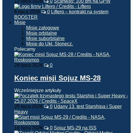
12 lipca 2026
0
Scanway: 100 dni na GPW
6 lipca 2026
0
Liftero – kontrakt na system
BOOSTER
Misje
Misje załogowe
Misje orbitalne
Misje suborbitalne
Misje do Ukł. Słonecz.
Polecamy
28 lipca 2026
0
Koniec misji Sojuz MS-28
Wcześniejsze artykuły
25 lipca 2026
0
Udany 13. test Starshipa i Super
Heavy
16 lipca 2026
0
Sojuz MS-29 na ISS