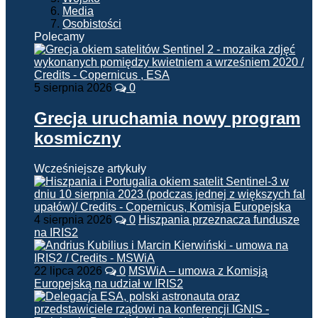
Media
Osobistości
Polecamy
5 sierpnia 2026
0
Grecja uruchamia nowy program
kosmiczny
Wcześniejsze artykuły
4 sierpnia 2026
0
Hiszpania przeznacza fundusze
na IRIS2
22 lipca 2026
0
MSWiA – umowa z Komisją
Europejską na udział w IRIS2