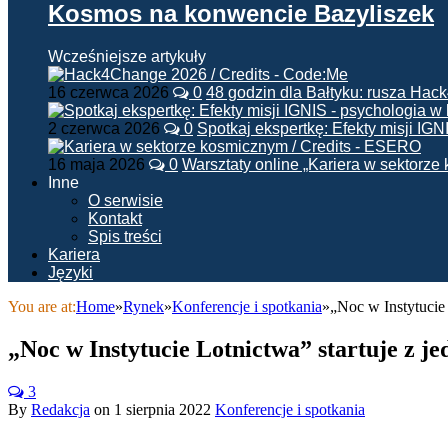
Kosmos na konwencie Bazyliszek
Wcześniejsze artykuły
16 czerwca 2026
0
48 godzin dla Bałtyku: rusza Ha
2 czerwca 2026
0
Spotkaj ekspertkę: Efekty misji IG
16 maja 2026
0
Warsztaty online „Kariera w sektorz
Inne
O serwisie
Kontakt
Spis treści
Kariera
Języki
You are at:
Home
»
Rynek
»
Konferencje i spotkania
»
„Noc w Instytucie 
„Noc w Instytucie Lotnictwa” startuje z je
3
By
Redakcja
on
1 sierpnia 2022
Konferencje i spotkania