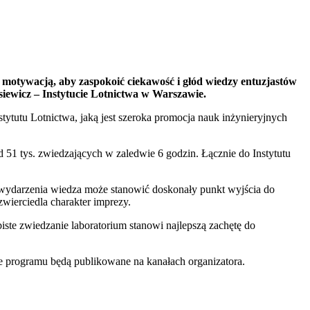
motywacją, aby zaspokoić ciekawość i głód wiedzy entuzjastów
siewicz – Instytucie Lotnictwa w Warszawie.
stytutu Lotnictwa, jaką jest szeroka promocja nauk inżynieryjnych
 51 tys. zwiedzających w zaledwie 6 godzin. Łącznie do Instytutu
s wydarzenia wiedza może stanowić doskonały punkt wyjścia do
wierciedla charakter imprezy.
biste zwiedzanie laboratorium stanowi najlepszą zachętę do
e programu będą publikowane na kanałach organizatora.