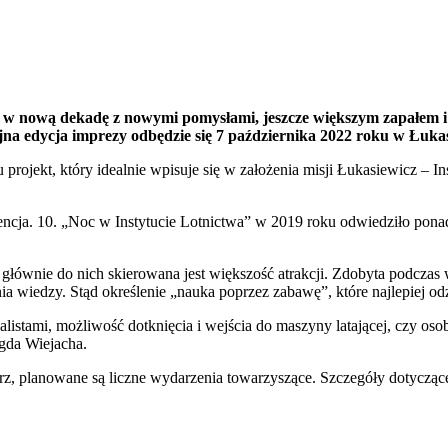
 w nową dekadę z nowymi pomysłami, jeszcze większym zapałem i 
ejna edycja imprezy odbędzie się 7 października 2022 roku w Łuka
rojekt, który idealnie wpisuje się w założenia misji Łukasiewicz – In
ncja. 10. „Noc w Instytucie Lotnictwa” w 2019 roku odwiedziło ponad
 głównie do nich skierowana jest większość atrakcji. Zdobyta podcza
a wiedzy. Stąd określenie „nauka poprzez zabawę”, które najlepiej odz
listami, możliwość dotknięcia i wejścia do maszyny latającej, czy oso
agda Wiejacha.
z, planowane są liczne wydarzenia towarzyszące. Szczegóły dotycząc