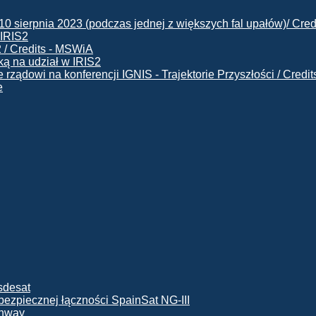
 IRIS2
ą na udział w IRIS2
e
ę bezpiecznej łączności SpainSat NG-III