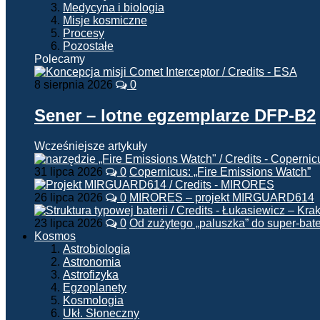
Medycyna i biologia
Misje kosmiczne
Procesy
Pozostałe
Polecamy
8 sierpnia 2026
0
Sener – lotne egzemplarze DFP-B2
Wcześniejsze artykuły
31 lipca 2026
0
Copernicus: „Fire Emissions Watch”
26 lipca 2026
0
MIRORES – projekt MIRGUARD614
23 lipca 2026
0
Od zużytego „paluszka” do super-bate
Kosmos
Astrobiologia
Astronomia
Astrofizyka
Egzoplanety
Kosmologia
Ukł. Słoneczny