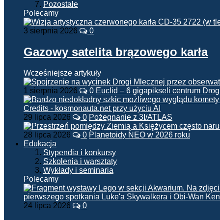
Pozostałe
Polecamy
3 sierpnia 2026
0
Gazowy satelita brązowego karła
Wcześniejsze artykuły
1 sierpnia 2026
0
Euclid – 6 gigapikseli centrum Drog
29 lipca 2026
0
Pożegnanie z 3I/ATLAS
28 lipca 2026
0
Planetoidy NEO w 2026 roku
Edukacja
Stypendia i konkursy
Szkolenia i warsztaty
Wykłady i seminaria
Polecamy
24 lipca 2026
0