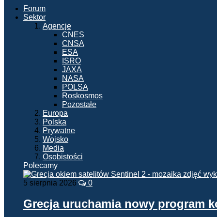
Forum
Sektor
Agencje
CNES
CNSA
ESA
ISRO
JAXA
NASA
POLSA
Roskosmos
Pozostałe
Europa
Polska
Prywatne
Wojsko
Media
Osobistości
Polecamy
5 sierpnia 2026
0
Grecja uruchamia nowy program 