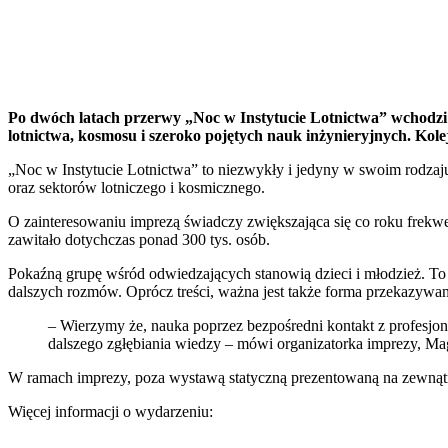
Po dwóch latach przerwy „Noc w Instytucie Lotnictwa” wchodzi
lotnictwa, kosmosu i szeroko pojętych nauk inżynieryjnych. Kol
„Noc w Instytucie Lotnictwa” to niezwykły i jedyny w swoim rodzaju p
oraz sektorów lotniczego i kosmicznego.
O zainteresowaniu imprezą świadczy zwiększająca się co roku frekwe
zawitało dotychczas ponad 300 tys. osób.
Pokaźną grupę wśród odwiedzających stanowią dzieci i młodzież. To
dalszych rozmów. Oprócz treści, ważna jest także forma przekazywani
– Wierzymy że, nauka poprzez bezpośredni kontakt z profesjona
dalszego zgłębiania wiedzy – mówi organizatorka imprezy, M
W ramach imprezy, poza wystawą statyczną prezentowaną na zewnątr
Więcej informacji o wydarzeniu: