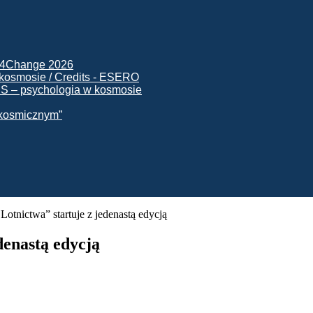
ck4Change 2026
NIS – psychologia w kosmosie
e kosmicznym”
Lotnictwa” startuje z jedenastą edycją
denastą edycją