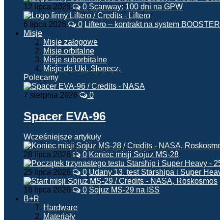
12 lipca 2026
0
Scanway: 100 dni na GPW
6 lipca 2026
0
Liftero – kontrakt na system BOOSTER
Misje
Misje załogowe
Misje orbitalne
Misje suborbitalne
Misje do Ukł. Słonecz.
Polecamy
7 sierpnia 2026
0
Spacer EVA-96
Wcześniejsze artykuły
28 lipca 2026
0
Koniec misji Sojuz MS-28
25 lipca 2026
0
Udany 13. test Starshipa i Super Hea
16 lipca 2026
0
Sojuz MS-29 na ISS
B+R
Hardware
Materiały