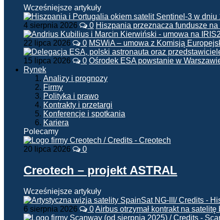
Wcześniejsze artykuły
4 sierpnia 2026
0
Hiszpania przeznacza fundusze na
22 lipca 2026
0
MSWiA – umowa z Komisją Europejsk
15 lipca 2026
0
Ośrodek ESA powstanie w Warszawi
Rynek
Analizy i prognozy
Firmy
Polityka i prawo
Kontrakty i przetargi
Konferencje i spotkania
Kariera
Polecamy
20 lipca 2026
0
Creotech – projekt ASTRAL
Wcześniejsze artykuły
6 sierpnia 2026
0
Airbus otrzymał kontrakt na satelit