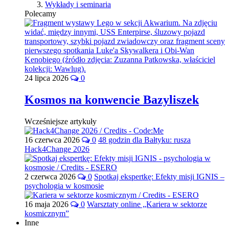
Wykłady i seminaria
Polecamy
24 lipca 2026
0
Kosmos na konwencie Bazyliszek
Wcześniejsze artykuły
16 czerwca 2026
0
48 godzin dla Bałtyku: rusza
Hack4Change 2026
2 czerwca 2026
0
Spotkaj ekspertkę: Efekty misji IGNIS –
psychologia w kosmosie
16 maja 2026
0
Warsztaty online „Kariera w sektorze
kosmicznym”
Inne