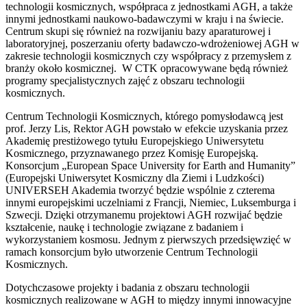
technologii kosmicznych, współpraca z jednostkami AGH, a także
innymi jednostkami naukowo-badawczymi w kraju i na świecie.
Centrum skupi się również na rozwijaniu bazy aparaturowej i
laboratoryjnej, poszerzaniu oferty badawczo-wdrożeniowej AGH w
zakresie technologii kosmicznych czy współpracy z przemysłem z
branży około kosmicznej. W CTK opracowywane będą również
programy specjalistycznych zajęć z obszaru technologii
kosmicznych.
Centrum Technologii Kosmicznych, którego pomysłodawcą jest
prof. Jerzy Lis, Rektor AGH powstało w efekcie uzyskania przez
Akademię prestiżowego tytułu Europejskiego Uniwersytetu
Kosmicznego, przyznawanego przez Komisję Europejską.
Konsorcjum „European Space University for Earth and Humanity”
(Europejski Uniwersytet Kosmiczny dla Ziemi i Ludzkości)
UNIVERSEH Akademia tworzyć będzie wspólnie z czterema
innymi europejskimi uczelniami z Francji, Niemiec, Luksemburga i
Szwecji. Dzięki otrzymanemu projektowi AGH rozwijać będzie
kształcenie, naukę i technologie związane z badaniem i
wykorzystaniem kosmosu. Jednym z pierwszych przedsięwzięć w
ramach konsorcjum było utworzenie Centrum Technologii
Kosmicznych.
Dotychczasowe projekty i badania z obszaru technologii
kosmicznych realizowane w AGH to między innymi innowacyjne