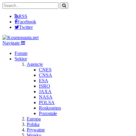
RSS
Facebook
Twitter
Navigate
Forum
Sektor
Agencje
CNES
CNSA
ESA
ISRO
JAXA
NASA
POLSA
Roskosmos
Pozostałe
Europa
Polska
Prywatne
Wojsko