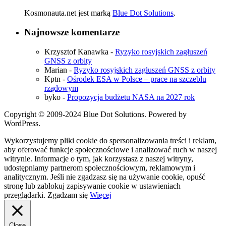
Kosmonauta.net jest marką
Blue Dot Solutions
.
Najnowsze komentarze
Krzysztof Kanawka
-
Ryzyko rosyjskich zagłuszeń
GNSS z orbity
Marian
-
Ryzyko rosyjskich zagłuszeń GNSS z orbity
Kptn
-
Ośrodek ESA w Polsce – prace na szczeblu
rządowym
byko
-
Propozycja budżetu NASA na 2027 rok
Copyright © 2009-2024 Blue Dot Solutions. Powered by
WordPress.
Wykorzystujemy pliki cookie do spersonalizowania treści i reklam,
aby oferować funkcje społecznościowe i analizować ruch w naszej
witrynie. Informacje o tym, jak korzystasz z naszej witryny,
udostępniamy partnerom społecznościowym, reklamowym i
analitycznym. Jeśli nie zgadzasz się na używanie cookie, opuść
stronę lub zablokuj zapisywanie cookie w ustawieniach
przeglądarki.
Zgadzam się
Więcej
Close