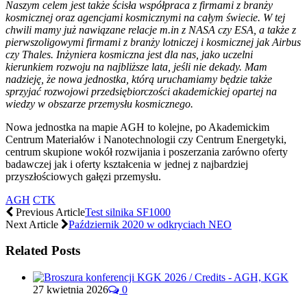
Naszym celem jest także ścisła współpraca z firmami z branży
kosmicznej oraz agencjami kosmicznymi na całym świecie. W tej
chwili mamy już nawiązane relacje m.in z NASA czy ESA, a także z
pierwszoligowymi firmami z branży lotniczej i kosmicznej jak Airbus
czy Thales. Inżyniera kosmiczna jest dla nas, jako uczelni
kierunkiem rozwoju na najbliższe lata, jeśli nie dekady. Mam
nadzieję, że nowa jednostka, którą uruchamiamy będzie także
sprzyjać rozwojowi przedsiębiorczości akademickiej opartej na
wiedzy w obszarze przemysłu kosmicznego.
Nowa jednostka na mapie AGH to kolejne, po Akademickim
Centrum Materiałów i Nanotechnologii czy Centrum Energetyki,
centrum skupione wokół rozwijania i poszerzania zarówno oferty
badawczej jak i oferty kształcenia w jednej z najbardziej
przyszłościowych gałęzi przemysłu.
AGH
CTK
Previous Article
Test silnika SF1000
Next Article
Październik 2020 w odkryciach NEO
Related Posts
27 kwietnia 2026
0