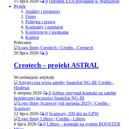
15 lipca 2026
0
Ośrodek ESA powstanie w Warszawie
Rynek
Analizy i prognozy
Firmy
Polityka i prawo
Kontrakty i przetargi
Konferencje i spotkania
Kariera
Polecamy
20 lipca 2026
0
Creotech – projekt ASTRAL
Wcześniejsze artykuły
6 sierpnia 2026
0
Airbus otrzymał kontrakt na satelitę
bezpiecznej łączności SpainSat NG-III
12 lipca 2026
0
Scanway: 100 dni na GPW
6 lipca 2026
0
Liftero – kontrakt na system BOOSTER