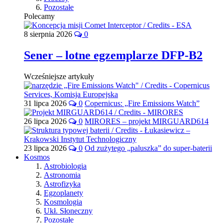
Pozostałe
Polecamy
8 sierpnia 2026
0
Sener – lotne egzemplarze DFP-B2
Wcześniejsze artykuły
31 lipca 2026
0
Copernicus: „Fire Emissions Watch”
26 lipca 2026
0
MIRORES – projekt MIRGUARD614
23 lipca 2026
0
Od zużytego „paluszka” do super-baterii
Kosmos
Astrobiologia
Astronomia
Astrofizyka
Egzoplanety
Kosmologia
Ukł. Słoneczny
Pozostałe