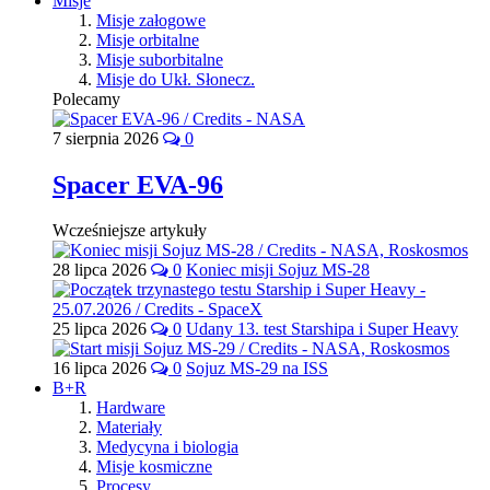
Misje
Misje załogowe
Misje orbitalne
Misje suborbitalne
Misje do Ukł. Słonecz.
Polecamy
7 sierpnia 2026
0
Spacer EVA-96
Wcześniejsze artykuły
28 lipca 2026
0
Koniec misji Sojuz MS-28
25 lipca 2026
0
Udany 13. test Starshipa i Super Heavy
16 lipca 2026
0
Sojuz MS-29 na ISS
B+R
Hardware
Materiały
Medycyna i biologia
Misje kosmiczne
Procesy