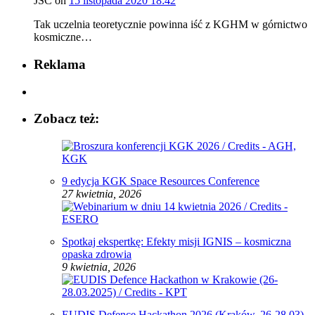
JSC
on
15 listopada 2020 18:42
Tak uczelnia teoretycznie powinna iść z KGHM w górnictwo
kosmiczne…
Reklama
Zobacz też:
9 edycja KGK Space Resources Conference
27 kwietnia, 2026
Spotkaj ekspertkę: Efekty misji IGNIS – kosmiczna
opaska zdrowia
9 kwietnia, 2026
EUDIS Defence Hackathon 2026 (Kraków, 26-28.03)