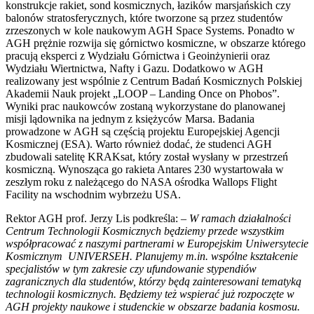
konstrukcje rakiet, sond kosmicznych, łazików marsjańskich czy
balonów stratosferycznych, które tworzone są przez studentów
zrzeszonych w kole naukowym AGH Space Systems. Ponadto w
AGH prężnie rozwija się górnictwo kosmiczne, w obszarze którego
pracują eksperci z Wydziału Górnictwa i Geoinżynierii oraz
Wydziału Wiertnictwa, Nafty i Gazu. Dodatkowo w AGH
realizowany jest wspólnie z Centrum Badań Kosmicznych Polskiej
Akademii Nauk projekt „LOOP – Landing Once on Phobos”.
Wyniki prac naukowców zostaną wykorzystane do planowanej
misji lądownika na jednym z księżyców Marsa. Badania
prowadzone w AGH są częścią projektu Europejskiej Agencji
Kosmicznej (ESA). Warto również dodać, że studenci AGH
zbudowali satelitę KRAKsat, który został wysłany w przestrzeń
kosmiczną. Wynosząca go rakieta Antares 230 wystartowała w
zeszłym roku z należącego do NASA ośrodka Wallops Flight
Facility na wschodnim wybrzeżu USA.
Rektor AGH prof. Jerzy Lis podkreśla:
– W ramach działalności
Centrum Technologii Kosmicznych będziemy przede wszystkim
współpracować z naszymi partnerami w Europejskim Uniwersytecie
Kosmicznym UNIVERSEH. Planujemy m.in. wspólne kształcenie
specjalistów w tym zakresie czy ufundowanie stypendiów
zagranicznych dla studentów, którzy będą zainteresowani tematyką
technologii kosmicznych. Będziemy też wspierać już rozpoczęte w
AGH projekty naukowe i studenckie w obszarze badania kosmosu.