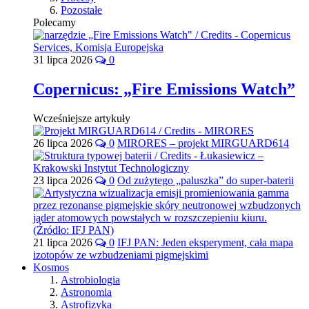
Pozostałe
Polecamy
31 lipca 2026
0
Copernicus: „Fire Emissions Watch”
Wcześniejsze artykuły
26 lipca 2026
0
MIRORES – projekt MIRGUARD614
23 lipca 2026
0
Od zużytego „paluszka” do super-baterii
21 lipca 2026
0
IFJ PAN: Jeden eksperyment, cała mapa
izotopów ze wzbudzeniami pigmejskimi
Kosmos
Astrobiologia
Astronomia
Astrofizyka