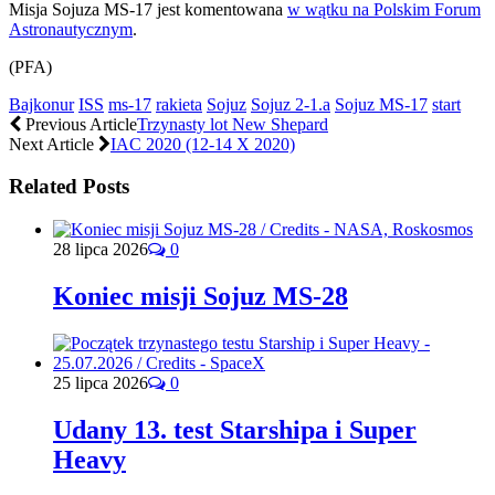
Misja Sojuza MS-17 jest komentowana
w wątku na Polskim Forum
Astronautycznym
.
(PFA)
Bajkonur
ISS
ms-17
rakieta
Sojuz
Sojuz 2-1.a
Sojuz MS-17
start
Previous Article
Trzynasty lot New Shepard
Next Article
IAC 2020 (12-14 X 2020)
Related Posts
28 lipca 2026
0
Koniec misji Sojuz MS-28
25 lipca 2026
0
Udany 13. test Starshipa i Super
Heavy