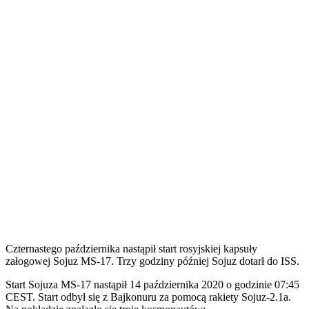
Czternastego października nastąpił start rosyjskiej kapsuły
załogowej Sojuz MS-17. Trzy godziny później Sojuz dotarł do ISS.
S
tart Sojuza MS-17 nastąpił 14 października 2020 o godzinie 07:45
CEST. Start odbył się z Bajkonuru za pomocą rakiety Sojuz-2.1a.