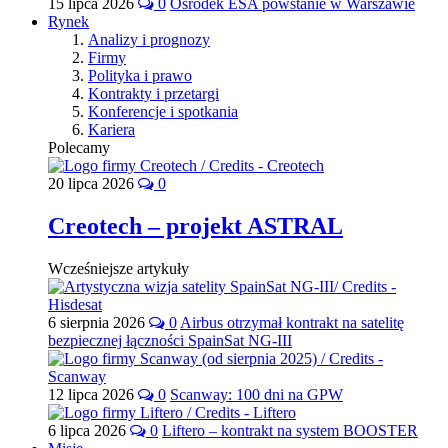
15 lipca 2026
0
Ośrodek ESA powstanie w Warszawie
Rynek
Analizy i prognozy
Firmy
Polityka i prawo
Kontrakty i przetargi
Konferencje i spotkania
Kariera
Polecamy
20 lipca 2026
0
Creotech – projekt ASTRAL
Wcześniejsze artykuły
6 sierpnia 2026
0
Airbus otrzymał kontrakt na satelitę
bezpiecznej łączności SpainSat NG-III
12 lipca 2026
0
Scanway: 100 dni na GPW
6 lipca 2026
0
Liftero – kontrakt na system BOOSTER