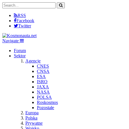
RSS
Facebook
Twitter
Navigate
Forum
Sektor
Agencje
CNES
CNSA
ESA
ISRO
JAXA
NASA
POLSA
Roskosmos
Pozostałe
Europa
Polska
Prywatne
Wojsko