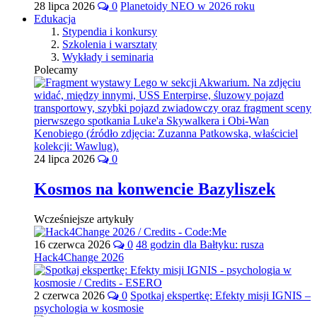
28 lipca 2026
0
Planetoidy NEO w 2026 roku
Edukacja
Stypendia i konkursy
Szkolenia i warsztaty
Wykłady i seminaria
Polecamy
24 lipca 2026
0
Kosmos na konwencie Bazyliszek
Wcześniejsze artykuły
16 czerwca 2026
0
48 godzin dla Bałtyku: rusza
Hack4Change 2026
2 czerwca 2026
0
Spotkaj ekspertkę: Efekty misji IGNIS –
psychologia w kosmosie