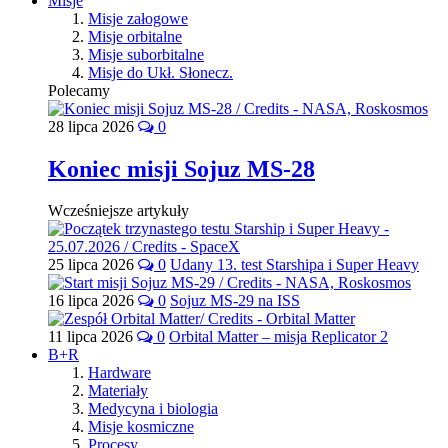
Misje
Misje załogowe
Misje orbitalne
Misje suborbitalne
Misje do Ukł. Słonecz.
Polecamy
28 lipca 2026
0
Koniec misji Sojuz MS-28
Wcześniejsze artykuły
25 lipca 2026
0
Udany 13. test Starshipa i Super Heavy
16 lipca 2026
0
Sojuz MS-29 na ISS
11 lipca 2026
0
Orbital Matter – misja Replicator 2
B+R
Hardware
Materiały
Medycyna i biologia
Misje kosmiczne
Procesy