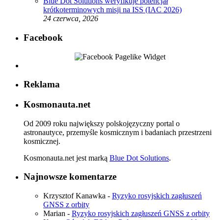
Blue Dot Solutions weryfikuje potencjał
krótkoterminowych misji na ISS (IAC 2026)
24 czerwca, 2026
Facebook
Reklama
Kosmonauta.net
Od 2009 roku największy polskojęzyczny portal o
astronautyce, przemyśle kosmicznym i badaniach przestrzeni
kosmicznej.
Kosmonauta.net jest marką
Blue Dot Solutions
.
Najnowsze komentarze
Krzysztof Kanawka
-
Ryzyko rosyjskich zagłuszeń
GNSS z orbity
Marian
-
Ryzyko rosyjskich zagłuszeń GNSS z orbity