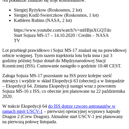
Na pokładzie znalazło się troje kosmonautów:
Siergiej Ryżykow (Roskosmos, 2 lot)
Siergiej Kudź-Swierczkow (Roskosmos, 1 lot)
Kathleen Rubins (NASA, 2 lot)
https://www.youtube.com/watch?v=mHBjnXGQTdo
Start Sojuza MS-17 – 14.10.2020 / Credits – NASA
TV
Lot przebiegł prawidłowo i Sojuz MS-17 znalazł się na prawidłowej
orbicie wstępnej. Tym razem trajektoria lotu była inna i już 3
godziny później Sojuz dotarł do Międzynarodowej Stacji
Kosmicznej (ISS). Cumowanie nastąpiło o godzinie 10:48 CEST.
Załoga Sojuza MS-17 pozostanie na ISS przez kolejne sześć
miesięcy i wejdzie w skład Ekspedycji 63 (obecnej) a w listopadzie
– Ekspedycji 64. Zmiana Ekspedycji nastąpi wraz z powrotem
Sojuza MS-16 z ISS, co obecnie jest planowane na 22 października
2020.
W trakcie Ekspedycji 64
do ISS dotrze czworo astronautów w
ramach misji USCV-1
– pierwszej operacyjnej wyprawy kapsuły
Dragon 2 (Crew Dragon). Aktualnie start USCV-1 jest planowany
na pierwszą połowę listopada.