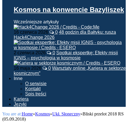
Kosmos na konwencie Bazyliszek
Wcześniejsze artykuły
16 czerwca 2026
0
48 godzin dla Bałtyku: rusza
Hack4Change 2026
2 czerwca 2026
0
Spotkaj ekspertkę: Efekty misji
IGNIS – psychologia w kosmosie
16 maja 2026
0
Warsztaty online „Kariera w sektorze
kosmicznym”
Inne
O serwisie
Kontakt
Spis treści
Kariera
Języki
You are at:
Home
»
Kosmos
»
Ukł. Słoneczny
»
Bliski przelot 2018 RS
(05.09.2018)