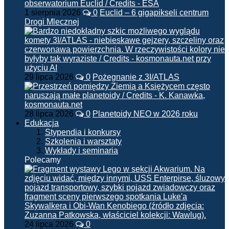
1 sierpnia 2026
0
Euclid – 6 gigapikseli centrum
Drogi Mlecznej
29 lipca 2026
0
Pożegnanie z 3I/ATLAS
28 lipca 2026
0
Planetoidy NEO w 2026 roku
Edukacja
Stypendia i konkursy
Szkolenia i warsztaty
Wykłady i seminaria
Polecamy
24 lipca 2026
0