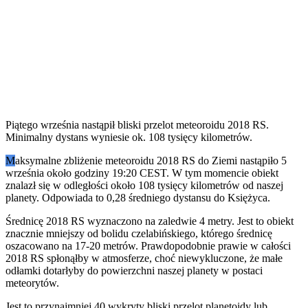
Piątego września nastąpił bliski przelot meteoroidu 2018 RS.
Minimalny dystans wyniesie ok. 108 tysięcy kilometrów.
M
aksymalne zbliżenie meteoroidu 2018 RS do Ziemi nastąpiło 5
września około godziny 19:20 CEST. W tym momencie obiekt
znalazł się w odległości około 108 tysięcy kilometrów od naszej
planety. Odpowiada to 0,28 średniego dystansu do Księżyca.
Średnicę 2018 RS wyznaczono na zaledwie 4 metry. Jest to obiekt
znacznie mniejszy od bolidu czelabińskiego, którego średnicę
oszacowano na 17-20 metrów. Prawdopodobnie prawie w całości
2018 RS spłonąłby w atmosferze, choć niewykluczone, że małe
odłamki dotarłyby do powierzchni naszej planety w postaci
meteorytów.
Jest to przynajmniej 40 wykryty bliski przelot planetoidy lub