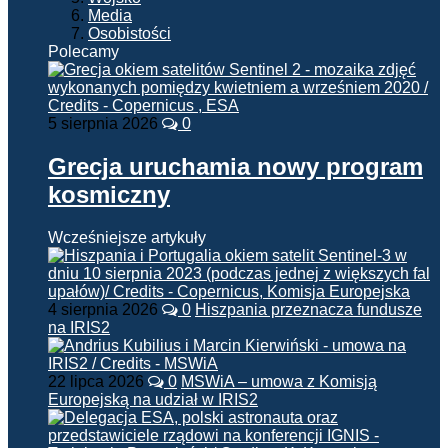
Media
Osobistości
Polecamy
5 sierpnia 2026
0
Grecja uruchamia nowy program
kosmiczny
Wcześniejsze artykuły
4 sierpnia 2026
0
Hiszpania przeznacza fundusze
na IRIS2
22 lipca 2026
0
MSWiA – umowa z Komisją
Europejską na udział w IRIS2