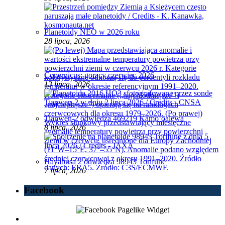
Planetoidy NEO w 2026 roku
28 lipca, 2026
Copernicus: gorący czerwiec 2026
13 lipca, 2026
Tianwen-2 odwiedza 469219 Kamoʻoalewa
8 lipca, 2026
Hayabusa 2 odwiedza 98943 Torifune
7 lipca, 2026
Facebook