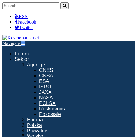
RSS
Facebook
Twitter
Navigate
Forum
Sektor
Agencje
CNES
CNSA
ESA
ISRO
JAXA
NASA
POLSA
Roskosmos
Pozostałe
Europa
Polska
Prywatne
Wojsko