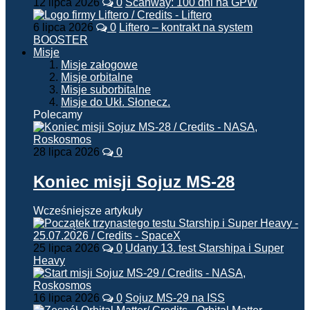
12 lipca 2026
0
Scanway: 100 dni na GPW
6 lipca 2026
0
Liftero – kontrakt na system
BOOSTER
Misje
Misje załogowe
Misje orbitalne
Misje suborbitalne
Misje do Ukł. Słonecz.
Polecamy
28 lipca 2026
0
Koniec misji Sojuz MS-28
Wcześniejsze artykuły
25 lipca 2026
0
Udany 13. test Starshipa i Super
Heavy
16 lipca 2026
0
Sojuz MS-29 na ISS