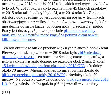
meteoroidu w 2018 roku. W 2017 roku takich wykrytych przelotów
było 53. W 2016 roku wykryto przynajmniej 45 bliskich przelotów,
w 2015 roku takich odkryć było 24, a w 2014 roku 31. Z roku na
rok ilość odkryć rośnie, co jest dowodem na postęp w technikach
obserwacyjnych oraz w ilości programów poszukiwawczych, które
niezależnie od siebie każdej pogodnej nocy “przeczesują” niebo.
Pracy jest dużo, gdyż prawdopodobnie
planetoid o średnicy
mniejszej od 20 metrów może krążyć w pobliżu Ziemi nawet
kilkanaście milionów
.
Ten rok obfituje w bliskie przeloty większych planetoid obok Ziemi.
Pierwszym bliskim przelotem w 2018 roku było
zbliżenie dużej
planetoidy 2018 AH
. Ten obiekt ma średnicę około stu metrów, a
jego wykrycie nastąpiło dopiero po przelocie obok Ziemi. Z kolei
15 kwietnia doszło do przelotu planetoidy 2018 GE3
o średnicy
około 70 metrów. Miesiąc później, 15 maja również doszło do
bliskiego przelotu planetoidy 2010 WC9
o średnicy około 70
metrów. Na początku czerwca doszło do
wykrycia meteoroidu 2018
LA
, który zaledwie kilka godzin później wszedł w atmosferę.
(HT)