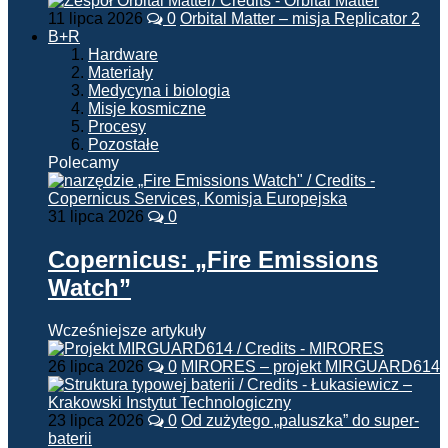
11 lipca 2026
0
Orbital Matter – misja Replicator 2
B+R
Hardware
Materiały
Medycyna i biologia
Misje kosmiczne
Procesy
Pozostałe
Polecamy
31 lipca 2026
0
Copernicus: „Fire Emissions
Watch”
Wcześniejsze artykuły
26 lipca 2026
0
MIRORES – projekt MIRGUARD614
23 lipca 2026
0
Od zużytego „paluszka” do super-
baterii