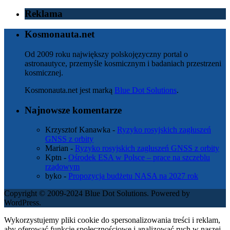
Reklama
Kosmonauta.net
Od 2009 roku największy polskojęzyczny portal o
astronautyce, przemyśle kosmicznym i badaniach przestrzeni
kosmicznej.
Kosmonauta.net jest marką
Blue Dot Solutions
.
Najnowsze komentarze
Krzysztof Kanawka
-
Ryzyko rosyjskich zagłuszeń
GNSS z orbity
Marian
-
Ryzyko rosyjskich zagłuszeń GNSS z orbity
Kptn
-
Ośrodek ESA w Polsce – prace na szczeblu
rządowym
byko
-
Propozycja budżetu NASA na 2027 rok
Copyright © 2009-2024 Blue Dot Solutions. Powered by
WordPress.
Wykorzystujemy pliki cookie do spersonalizowania treści i reklam,
aby oferować funkcje społecznościowe i analizować ruch w naszej