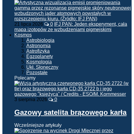
21 lipca 2026
0
IFJ PAN: Jeden eksperyment, cała
mapa izotopów ze wzbudzeniami pigmejskimi
Kosmos
Astrobiologia
Astronomia
Astrofizyka
Egzoplanety
Kosmologia
Ukł. Słoneczny
Pozostałe
Polecamy
3 sierpnia 2026
0
Gazowy satelita brązowego karła
Wcześniejsze artykuły