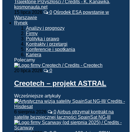
15 lipca 2026
0
Ośrodek ESA powstanie w
Warszawie
Rynek
Analizy i prognozy
Firmy
Polityka i prawo
Kontrakty i przetargi
Konferencje i spotkania
Kariera
Polecamy
20 lipca 2026
0
Creotech – projekt ASTRAL
Wcześniejsze artykuły
6 sierpnia 2026
0
Airbus otrzymał kontrakt na
satelitę bezpiecznej łączności SpainSat NG-III