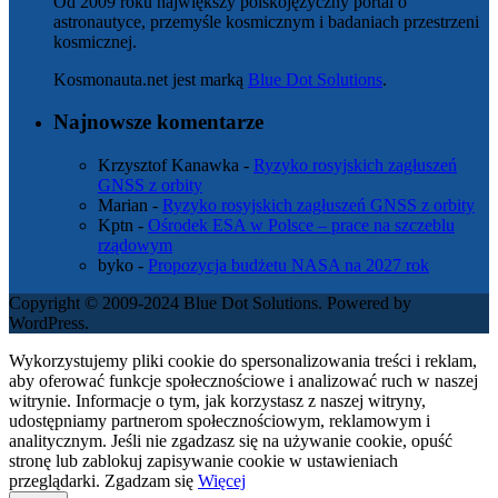
Od 2009 roku największy polskojęzyczny portal o
astronautyce, przemyśle kosmicznym i badaniach przestrzeni
kosmicznej.
Kosmonauta.net jest marką
Blue Dot Solutions
.
Najnowsze komentarze
Krzysztof Kanawka
-
Ryzyko rosyjskich zagłuszeń
GNSS z orbity
Marian
-
Ryzyko rosyjskich zagłuszeń GNSS z orbity
Kptn
-
Ośrodek ESA w Polsce – prace na szczeblu
rządowym
byko
-
Propozycja budżetu NASA na 2027 rok
Copyright © 2009-2024 Blue Dot Solutions. Powered by
WordPress.
Wykorzystujemy pliki cookie do spersonalizowania treści i reklam,
aby oferować funkcje społecznościowe i analizować ruch w naszej
witrynie. Informacje o tym, jak korzystasz z naszej witryny,
udostępniamy partnerom społecznościowym, reklamowym i
analitycznym. Jeśli nie zgadzasz się na używanie cookie, opuść
stronę lub zablokuj zapisywanie cookie w ustawieniach
przeglądarki.
Zgadzam się
Więcej