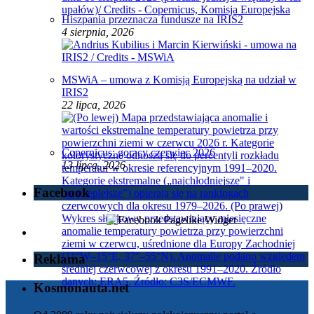
Hiszpania przeznacza fundusze na IRIS2
4 sierpnia, 2026
MSWiA – umowa z Komisją Europejską na udział w
IRIS2
22 lipca, 2026
Copernicus: gorący czerwiec 2026
13 lipca, 2026
Facebook
Reklama
Kosmonauta.net