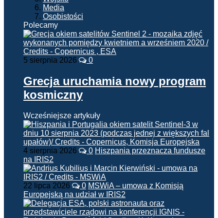
Media
Osobistości
Polecamy
5 sierpnia 2026
0
Grecja uruchamia nowy program
kosmiczny
Wcześniejsze artykuły
4 sierpnia 2026
0
Hiszpania przeznacza fundusze
na IRIS2
22 lipca 2026
0
MSWiA – umowa z Komisją
Europejską na udział w IRIS2