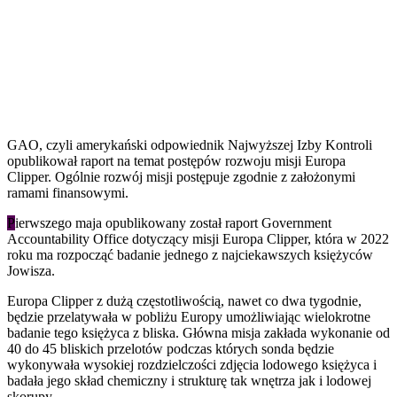
GAO, czyli amerykański odpowiednik Najwyższej Izby Kontroli
opublikował raport na temat postępów rozwoju misji Europa
Clipper. Ogólnie rozwój misji postępuje zgodnie z założonymi
ramami finansowymi.
P
ierwszego maja opublikowany został raport Government
Accountability Office dotyczący misji Europa Clipper, która w 2022
roku ma rozpocząć badanie jednego z najciekawszych księżyców
Jowisza.
Europa Clipper z dużą częstotliwością, nawet co dwa tygodnie,
będzie przelatywała w pobliżu Europy umożliwiając wielokrotne
badanie tego księżyca z bliska. Główna misja zakłada wykonanie od
40 do 45 bliskich przelotów podczas których sonda będzie
wykonywała wysokiej rozdzielczości zdjęcia lodowego księżyca i
badała jego skład chemiczny i strukturę tak wnętrza jak i lodowej
skorupy.