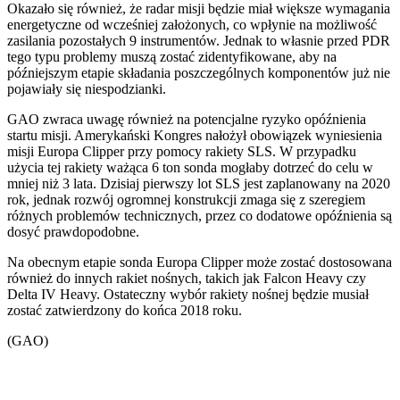
Okazało się również, że radar misji będzie miał większe wymagania
energetyczne od wcześniej założonych, co wpłynie na możliwość
zasilania pozostałych 9 instrumentów. Jednak to własnie przed PDR
tego typu problemy muszą zostać zidentyfikowane, aby na
późniejszym etapie składania poszczególnych komponentów już nie
pojawiały się niespodzianki.
GAO zwraca uwagę również na potencjalne ryzyko opóźnienia
startu misji. Amerykański Kongres nałożył obowiązek wyniesienia
misji Europa Clipper przy pomocy rakiety SLS. W przypadku
użycia tej rakiety ważąca 6 ton sonda mogłaby dotrzeć do celu w
mniej niż 3 lata. Dzisiaj pierwszy lot SLS jest zaplanowany na 2020
rok, jednak rozwój ogromnej konstrukcji zmaga się z szeregiem
różnych problemów technicznych, przez co dodatowe opóźnienia są
dosyć prawdopodobne.
Na obecnym etapie sonda Europa Clipper może zostać dostosowana
również do innych rakiet nośnych, takich jak Falcon Heavy czy
Delta IV Heavy. Ostateczny wybór rakiety nośnej będzie musiał
zostać zatwierdzony do końca 2018 roku.
(GAO)