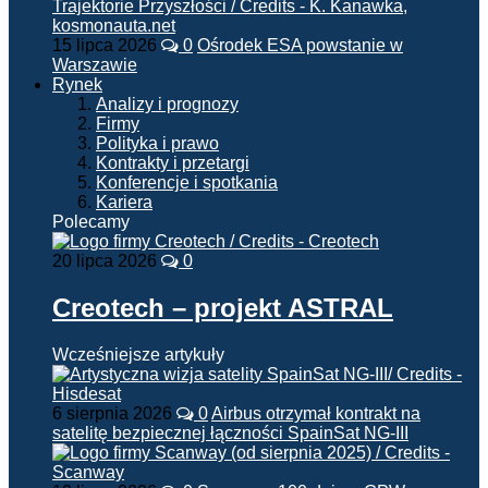
15 lipca 2026
0
Ośrodek ESA powstanie w
Warszawie
Rynek
Analizy i prognozy
Firmy
Polityka i prawo
Kontrakty i przetargi
Konferencje i spotkania
Kariera
Polecamy
20 lipca 2026
0
Creotech – projekt ASTRAL
Wcześniejsze artykuły
6 sierpnia 2026
0
Airbus otrzymał kontrakt na
satelitę bezpiecznej łączności SpainSat NG-III