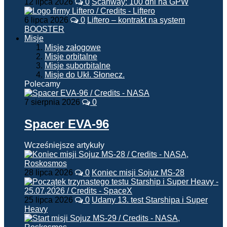
12 lipca 2026
0
Scanway: 100 dni na GPW
6 lipca 2026
0
Liftero – kontrakt na system
BOOSTER
Misje
Misje załogowe
Misje orbitalne
Misje suborbitalne
Misje do Ukł. Słonecz.
Polecamy
7 sierpnia 2026
0
Spacer EVA-96
Wcześniejsze artykuły
28 lipca 2026
0
Koniec misji Sojuz MS-28
25 lipca 2026
0
Udany 13. test Starshipa i Super
Heavy