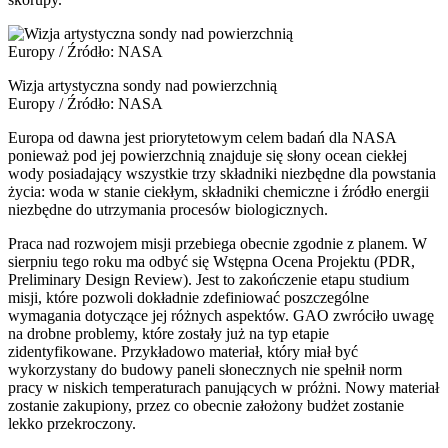
Wizja artystyczna sondy nad powierzchnią
Europy / Źródło: NASA
Europa od dawna jest priorytetowym celem badań dla NASA
ponieważ pod jej powierzchnią znajduje się słony ocean ciekłej
wody posiadający wszystkie trzy składniki niezbędne dla powstania
życia: woda w stanie ciekłym, składniki chemiczne i źródło energii
niezbędne do utrzymania procesów biologicznych.
Praca nad rozwojem misji przebiega obecnie zgodnie z planem. W
sierpniu tego roku ma odbyć się Wstępna Ocena Projektu (PDR,
Preliminary Design Review). Jest to zakończenie etapu studium
misji, które pozwoli dokładnie zdefiniować poszczególne
wymagania dotyczące jej różnych aspektów. GAO zwróciło uwagę
na drobne problemy, które zostały już na typ etapie
zidentyfikowane. Przykładowo materiał, który miał być
wykorzystany do budowy paneli słonecznych nie spełnił norm
pracy w niskich temperaturach panujących w próżni. Nowy materiał
zostanie zakupiony, przez co obecnie założony budżet zostanie
lekko przekroczony.