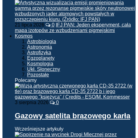
21 lipca 2026
0
IFJ PAN: Jeden eksperyment, cała
mapa izotopów ze wzbudzeniami pigmejskimi
Kosmos
Astrobiologia
Astronomia
Astrofizyka
Egzoplanety
Kosmologia
Ukł. Słoneczny
Pozostałe
Polecamy
3 sierpnia 2026
0
Gazowy satelita brązowego karła
Wcześniejsze artykuły