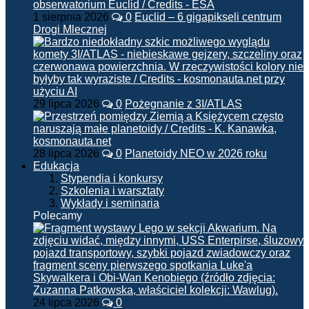
1 sierpnia 2026
0
Euclid – 6 gigapikseli centrum
Drogi Mlecznej
29 lipca 2026
0
Pożegnanie z 3I/ATLAS
28 lipca 2026
0
Planetoidy NEO w 2026 roku
Edukacja
Stypendia i konkursy
Szkolenia i warsztaty
Wykłady i seminaria
Polecamy
24 lipca 2026
0