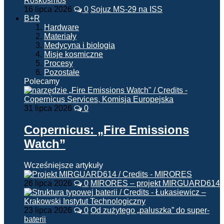
16 lipca 2026
0
Sojuz MS-29 na ISS
B+R
Hardware
Materiały
Medycyna i biologia
Misje kosmiczne
Procesy
Pozostałe
Polecamy
31 lipca 2026
0
Copernicus: „Fire Emissions
Watch”
Wcześniejsze artykuły
26 lipca 2026
0
MIRORES – projekt MIRGUARD614
23 lipca 2026
0
Od zużytego „paluszka” do super-
baterii