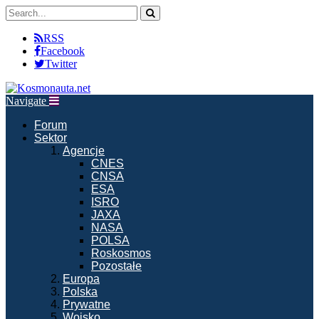
RSS
Facebook
Twitter
Navigate
Forum
Sektor
Agencje
CNES
CNSA
ESA
ISRO
JAXA
NASA
POLSA
Roskosmos
Pozostałe
Europa
Polska
Prywatne
Wojsko