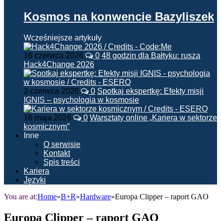
Kosmos na konwencie Bazyliszek
Wcześniejsze artykuły
16 czerwca 2026
0
48 godzin dla Bałtyku: rusza
Hack4Change 2026
2 czerwca 2026
0
Spotkaj ekspertkę: Efekty misji
IGNIS – psychologia w kosmosie
16 maja 2026
0
Warsztaty online „Kariera w sektorze
kosmicznym”
Inne
O serwisie
Kontakt
Spis treści
Kariera
Języki
You are at:
Home
»
B+R
»
Hardware
»
Europa Clipper – raport GAO
Europa Clipper – raport GAO