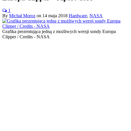
1
By
Michał Moroz
on
14 maja 2018
Hardware
,
NASA
Grafika prezentująca jedną z możliwych wersji sondy Europa
Clipper / Credits - NASA