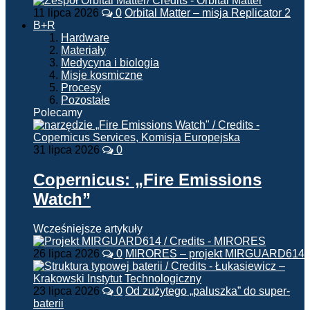
11 lipca 2026
0
Orbital Matter – misja Replicator 2
B+R
Hardware
Materiały
Medycyna i biologia
Misje kosmiczne
Procesy
Pozostałe
Polecamy
31 lipca 2026
0
Copernicus: „Fire Emissions
Watch”
Wcześniejsze artykuły
26 lipca 2026
0
MIRORES – projekt MIRGUARD614
23 lipca 2026
0
Od zużytego „paluszka” do super-
baterii