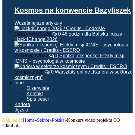
Kosmos na konwencie Bazyliszek
Wcześniejsze artykuły
16 czerwca 2026
0
48 godzin dla Bałtyku: rusza
Hack4Change 2026
2 czerwca 2026
0
Spotkaj ekspertkę: Efekty misji
IGNIS – psychologia w kosmosie
16 maja 2026
0
Warsztaty online „Kariera w sektorze
kosmicznym”
Inne
O serwisie
Kontakt
Spis treści
Kariera
Języki
You are at:
Home
»
Sektor
»
Polska
»
Konkurs video projektu EO
ClimLab