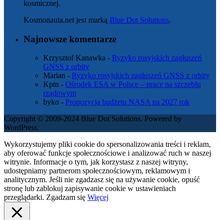
kosmicznej.
Kosmonauta.net jest marką
Blue Dot Solutions
.
Najnowsze komentarze
Krzysztof Kanawka
-
Ryzyko rosyjskich zagłuszeń
GNSS z orbity
Marian
-
Ryzyko rosyjskich zagłuszeń GNSS z orbity
Kptn
-
Ośrodek ESA w Polsce – prace na szczeblu
rządowym
byko
-
Propozycja budżetu NASA na 2027 rok
Copyright © 2009-2024 Blue Dot Solutions. Powered by
WordPress.
Wykorzystujemy pliki cookie do spersonalizowania treści i reklam,
aby oferować funkcje społecznościowe i analizować ruch w naszej
witrynie. Informacje o tym, jak korzystasz z naszej witryny,
udostępniamy partnerom społecznościowym, reklamowym i
analitycznym. Jeśli nie zgadzasz się na używanie cookie, opuść
stronę lub zablokuj zapisywanie cookie w ustawieniach
przeglądarki.
Zgadzam się
Więcej