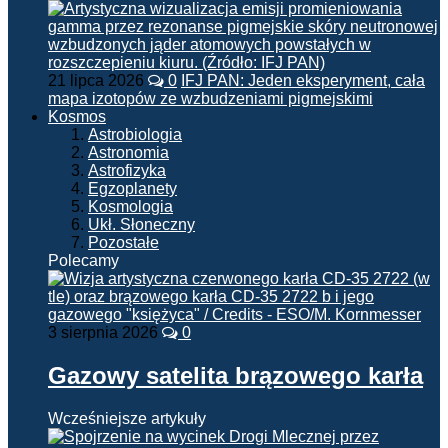
21 lipca 2026
0
IFJ PAN: Jeden eksperyment, cała
mapa izotopów ze wzbudzeniami pigmejskimi
Kosmos
Astrobiologia
Astronomia
Astrofizyka
Egzoplanety
Kosmologia
Ukł. Słoneczny
Pozostałe
Polecamy
3 sierpnia 2026
0
Gazowy satelita brązowego karła
Wcześniejsze artykuły