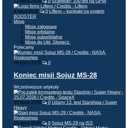
12 lipca 2026
0
Scanway: 100 dni na GPW
6 lipca 2026
0
Liftero – kontrakt na system
BOOSTER
Misje
Misje załogowe
Misje orbitalne
Misje suborbitalne
Misje do Ukł. Słonecz.
Polecamy
28 lipca 2026
0
Koniec misji Sojuz MS-28
Wcześniejsze artykuły
25 lipca 2026
0
Udany 13. test Starshipa i Super
Heavy
16 lipca 2026
0
Sojuz MS-29 na ISS