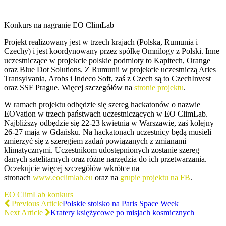
Konkurs na nagranie EO ClimLab
Projekt realizowany jest w trzech krajach (Polska, Rumunia i
Czechy) i jest koordynowany przez spółkę Omnilogy z Polski. Inne
uczestniczące w projekcie polskie podmioty to Kapitech, Orange
oraz Blue Dot Solutions. Z Rumunii w projekcie uczestniczą Aries
Transylvania, Arobs i Indeco Soft, zaś z Czech są to CzechInvest
oraz SSF Prague. Więcej szczegółów na
stronie projektu
.
W ramach projektu odbędzie się szereg hackatonów o nazwie
EOVation w trzech państwach uczestniczących w EO ClimLab.
Najbliższy odbędzie się 22-23 kwietnia w Warszawie, zaś kolejny
26-27 maja w Gdańsku. Na hackatonach uczestnicy będą musieli
zmierzyć się z szeregiem zadań powiązanych z zmianami
klimatycznymi. Uczestnikom udostępnionych zostanie szereg
danych satelitarnych oraz różne narzędzia do ich przetwarzania.
Oczekujcie więcej szczegółów wkrótce na
stronach
www.eoclimlab.eu
oraz na
grupie projektu na FB
.
EO ClimLab
konkurs
Previous Article
Polskie stoisko na Paris Space Week
Next Article
Kratery księżycowe po misjach kosmicznych