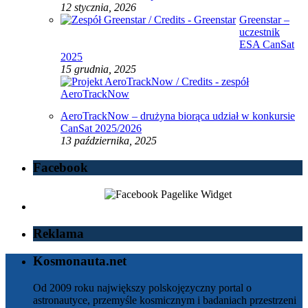
12 stycznia, 2026
Greenstar –
uczestnik
ESA CanSat
2025
15 grudnia, 2025
AeroTrackNow – drużyna biorąca udział w konkursie
CanSat 2025/2026
13 października, 2025
Facebook
Reklama
Kosmonauta.net
Od 2009 roku największy polskojęzyczny portal o
astronautyce, przemyśle kosmicznym i badaniach przestrzeni