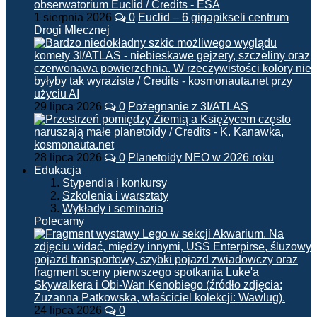
1 sierpnia 2026
0
Euclid – 6 gigapikseli centrum
Drogi Mlecznej
29 lipca 2026
0
Pożegnanie z 3I/ATLAS
28 lipca 2026
0
Planetoidy NEO w 2026 roku
Edukacja
Stypendia i konkursy
Szkolenia i warsztaty
Wykłady i seminaria
Polecamy
24 lipca 2026
0