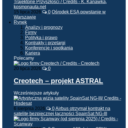
15 lipca 2026
0
Ośrodek ESA powstanie w
Warszawie
Rynek
Analizy i prognozy
Firmy
Polityka i prawo
Kontrakty i przetargi
Konferencje i spotkania
Kariera
Polecamy
20 lipca 2026
0
Creotech – projekt ASTRAL
Wcześniejsze artykuły
6 sierpnia 2026
0
Airbus otrzymał kontrakt na
satelitę bezpiecznej łączności SpainSat NG-III