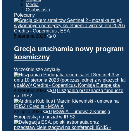
Media
Osobistości
Polecamy
5 sierpnia 2026
0
Grecja uruchamia nowy program
kosmiczny
Wcześniejsze artykuły
4 sierpnia 2026
0
Hiszpania przeznacza fundusze
na IRIS2
22 lipca 2026
0
MSWiA – umowa z Komisją
Europejską na udział w IRIS2