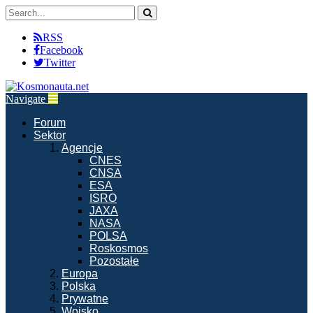
RSS
Facebook
Twitter
Navigate
Forum
Sektor
Agencje
CNES
CNSA
ESA
ISRO
JAXA
NASA
POLSA
Roskosmos
Pozostałe
Europa
Polska
Prywatne
Wojsko