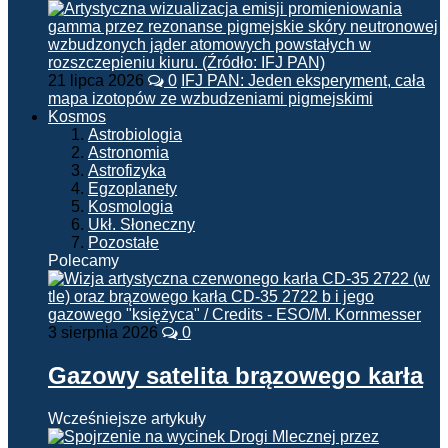
21 lipca 2026
0
IFJ PAN: Jeden eksperyment, cała
mapa izotopów ze wzbudzeniami pigmejskimi
Kosmos
Astrobiologia
Astronomia
Astrofizyka
Egzoplanety
Kosmologia
Ukł. Słoneczny
Pozostałe
Polecamy
3 sierpnia 2026
0
Gazowy satelita brązowego karła
Wcześniejsze artykuły