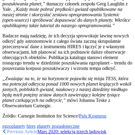
poszukiwania planet,”
tłumaczy członek zespołu Greg Laughlin z
Yale.
„Każdy może pobrać prędkości gwiazd opublikowane na
naszej stronie i skorzystać zestawu oprogramowania Systemic
(open-source) i spróbować dopasować do danych planety. Wkrótce
opublikujemy także tutorial do naszego oprogramowania.”
Badacze mają nadzieję, że ich decyzja sprowokuje lawinę nowych
odkryć gdy astronomowie z całego świata zaczną skrupulatnie
przeczesywać dane z instrumentu HIRES i łączyć je z własnymi
obserwacjami, lub planować na ich podstawie dalsze obserwacje
obiecujących obiektów. Publikacja katalogu stanowi element
rosnącego trendu w dziedzinie poszukiwania egzoplanet – trendu do
poszerzania korpusu poszukiwaczy i wzrostu tempa odkryć.
„Zważając na to, że na horyzoncie pojawiła się misja TESS, która
ma potencjał odkrycia ponad 1000 nowych planet krążących wokół
jasnych, pobliskich gwiazd, naukowcy z naszej dziedziny niedługo
będą mieli potężny zestaw danych zawierający kolejne tysiące
planet czekających na odkrycie,”
mówi Johanna Teske z
Obserwatorium Carnegie.
Źródło: Carnegie Institution for Science/
Puls Kosmosu
egzoplanety
hires
planety pozasłoneczne
Previous Article
Mars 2020: selekcja trzech lądowisk