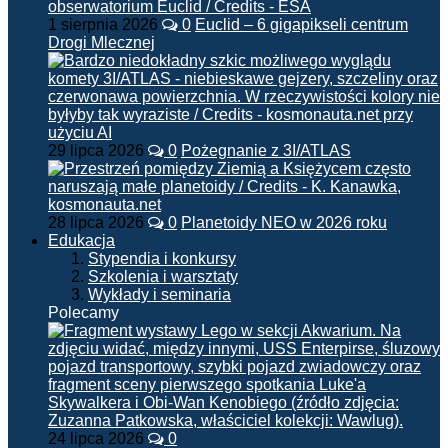
1 sierpnia 2026
0
Euclid – 6 gigapikseli centrum
Drogi Mlecznej
29 lipca 2026
0
Pożegnanie z 3I/ATLAS
28 lipca 2026
0
Planetoidy NEO w 2026 roku
Edukacja
Stypendia i konkursy
Szkolenia i warsztaty
Wykłady i seminaria
Polecamy
24 lipca 2026
0