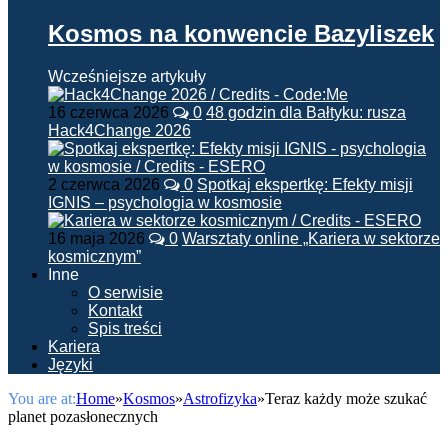
Kosmos na konwencie Bazyliszek
Wcześniejsze artykuły
16 czerwca 2026
0
48 godzin dla Bałtyku: rusza
Hack4Change 2026
2 czerwca 2026
0
Spotkaj ekspertkę: Efekty misji
IGNIS – psychologia w kosmosie
16 maja 2026
0
Warsztaty online „Kariera w sektorze
kosmicznym”
Inne
O serwisie
Kontakt
Spis treści
Kariera
Języki
You are at:
Home
»
Kosmos
»
Astrofizyka
»
Teraz każdy może szukać
planet pozasłonecznych