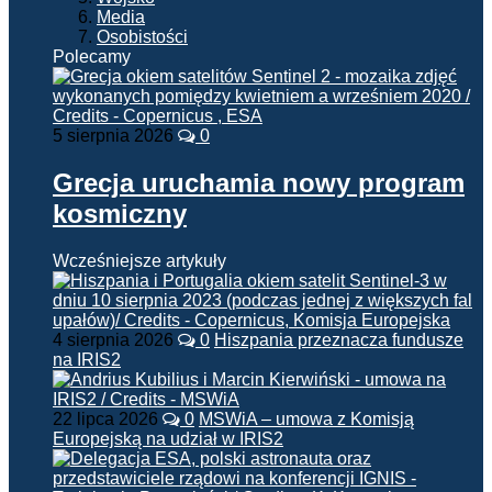
Media
Osobistości
Polecamy
5 sierpnia 2026
0
Grecja uruchamia nowy program
kosmiczny
Wcześniejsze artykuły
4 sierpnia 2026
0
Hiszpania przeznacza fundusze
na IRIS2
22 lipca 2026
0
MSWiA – umowa z Komisją
Europejską na udział w IRIS2