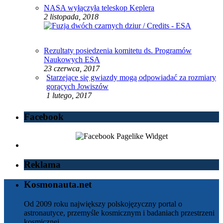
NASA wyłączyła teleskop Keplera
2 listopada, 2018
Rezultaty posiedzenia komitetu ds. Programów
Naukowych ESA
23 czerwca, 2017
Starzejące się gwiazdy mogą odpowiadać za rozmiary
gorących Jowiszów
1 lutego, 2017
Facebook
Reklama
Kosmonauta.net
Od 2009 roku największy polskojęzyczny portal o
astronautyce, przemyśle kosmicznym i badaniach przestrzeni
kosmicznej.