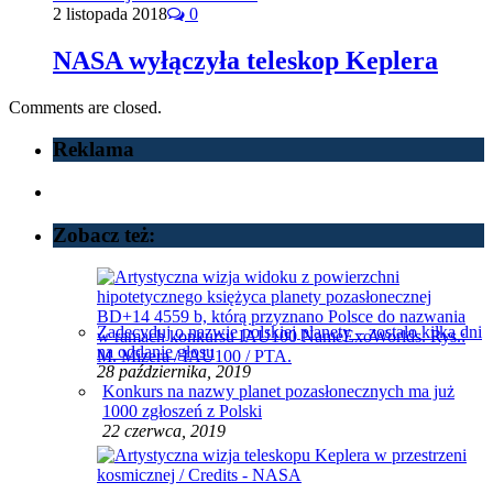
2 listopada 2018
0
NASA wyłączyła teleskop Keplera
Comments are closed.
Reklama
Zobacz też:
Zadecyduj o nazwie polskiej planety – zostało kilka dni
na oddanie głosu
28 października, 2019
Konkurs na nazwy planet pozasłonecznych ma już
1000 zgłoszeń z Polski
22 czerwca, 2019