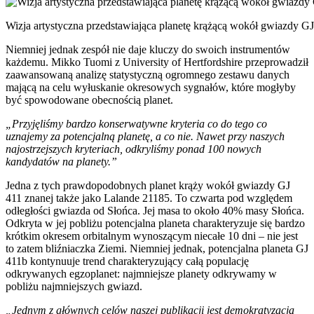
Wizja artystyczna przedstawiająca planetę krążącą wokół gwiazdy GJ
Niemniej jednak zespół nie daje kluczy do swoich instrumentów
każdemu. Mikko Tuomi z University of Hertfordshire przeprowadził
zaawansowaną analizę statystyczną ogromnego zestawu danych
mającą na celu wyłuskanie okresowych sygnałów, które mogłyby
być spowodowane obecnością planet.
„Przyjęliśmy bardzo konserwatywne kryteria co do tego co
uznajemy za potencjalną planetę, a co nie. Nawet przy naszych
najostrzejszych kryteriach, odkryliśmy ponad 100 nowych
kandydatów na planety.”
Jedna z tych prawdopodobnych planet krąży wokół gwiazdy GJ
411 znanej także jako Lalande 21185. To czwarta pod względem
odłegłości gwiazda od Słońca. Jej masa to około 40% masy Słońca.
Odkryta w jej pobliżu potencjalna planeta charakteryzuje się bardzo
krótkim okresem orbitalnym wynoszącym niecałe 10 dni – nie jest
to zatem bliźniaczka Ziemi. Niemniej jednak, potencjalna planeta GJ
411b kontynuuje trend charakteryzujący całą populację
odkrywanych egzoplanet: najmniejsze planety odkrywamy w
pobliżu najmniejszych gwiazd.
„Jednym z głównych celów naszej publikacji jest demokratyzacja