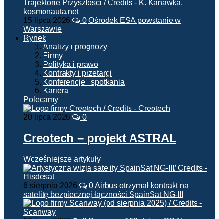
15 lipca 2026
0
Ośrodek ESA powstanie w
Warszawie
Rynek
Analizy i prognozy
Firmy
Polityka i prawo
Kontrakty i przetargi
Konferencje i spotkania
Kariera
Polecamy
20 lipca 2026
0
Creotech – projekt ASTRAL
Wcześniejsze artykuły
6 sierpnia 2026
0
Airbus otrzymał kontrakt na
satelitę bezpiecznej łączności SpainSat NG-III