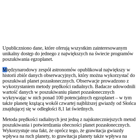
Upubliczniono dane, które oferują wszystkim zainteresowanym
unikalny dostęp do jednego z największych na świecie programów
poszukiwania egzoplanet.
M
iędzynarodowy zespół astronomów opublikował największy w
historii zbiór danych obserwacyjnych, który można wykorzystać do
poszukiwań planet pozasłonecznych. Obserwacje prowadzono z
wykorzystaniem metody prędkości radialnych. Badacze udowodnili
wartość danych w poszukiwaniu planet pozasłonecznych
wykrywając w nich ponad 100 potencjalnych egzoplanet – w tym
także planetę krążącą wokół czwartej najbliższej gwiazdy od Słońca
znajdującej się w odległości 8,1 lat świetlnych.
Metoda prędkości radialnych jest jedną z najskuteczniejszych metod
poszukiwania i potwierdzania obecności planet pozasłonecznych.
Wykorzystuje ona fakt, że oprócz tego, że grawitacja gwiazdy
wpływa na ruch planety, to grawitacja planety także wpływa na