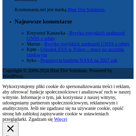
Kosmonauta.net jest marką
Blue Dot Solutions
.
Najnowsze komentarze
Krzysztof Kanawka
-
Ryzyko rosyjskich zagłuszeń
GNSS z orbity
Marian
-
Ryzyko rosyjskich zagłuszeń GNSS z orbity
Kptn
-
Ośrodek ESA w Polsce – prace na szczeblu
rządowym
byko
-
Propozycja budżetu NASA na 2027 rok
Copyright © 2009-2024 Blue Dot Solutions. Powered by
WordPress.
Wykorzystujemy pliki cookie do spersonalizowania treści i reklam,
aby oferować funkcje społecznościowe i analizować ruch w naszej
witrynie. Informacje o tym, jak korzystasz z naszej witryny,
udostępniamy partnerom społecznościowym, reklamowym i
analitycznym. Jeśli nie zgadzasz się na używanie cookie, opuść
stronę lub zablokuj zapisywanie cookie w ustawieniach
przeglądarki.
Zgadzam się
Więcej