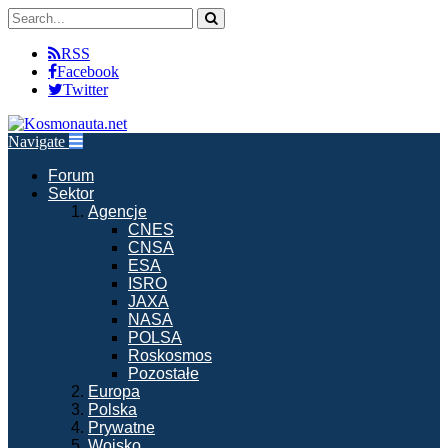
RSS
Facebook
Twitter
Navigate
Forum
Sektor
Agencje
CNES
CNSA
ESA
ISRO
JAXA
NASA
POLSA
Roskosmos
Pozostałe
Europa
Polska
Prywatne
Wojsko