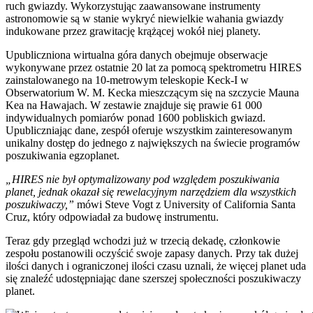
ruch gwiazdy. Wykorzystując zaawansowane instrumenty
astronomowie są w stanie wykryć niewielkie wahania gwiazdy
indukowane przez grawitację krążącej wokół niej planety.
Upubliczniona wirtualna góra danych obejmuje obserwacje
wykonywane przez ostatnie 20 lat za pomocą spektrometru HIRES
zainstalowanego na 10-metrowym teleskopie Keck-I w
Obserwatorium W. M. Kecka mieszczącym się na szczycie Mauna
Kea na Hawajach. W zestawie znajduje się prawie 61 000
indywidualnych pomiarów ponad 1600 pobliskich gwiazd.
Upubliczniając dane, zespół oferuje wszystkim zainteresowanym
unikalny dostęp do jednego z największych na świecie programów
poszukiwania egzoplanet.
„HIRES nie był optymalizowany pod względem poszukiwania
planet, jednak okazał się rewelacyjnym narzędziem dla wszystkich
poszukiwaczy,”
mówi Steve Vogt z University of California Santa
Cruz, który odpowiadał za budowę instrumentu.
Teraz gdy przegląd wchodzi już w trzecią dekadę, członkowie
zespołu postanowili oczyścić swoje zapasy danych. Przy tak dużej
ilości danych i ograniczonej ilości czasu uznali, że więcej planet uda
się znaleźć udostępniając dane szerszej społeczności poszukiwaczy
planet.