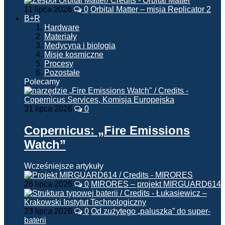
11 lipca 2026
0
Orbital Matter – misja Replicator 2
B+R
Hardware
Materiały
Medycyna i biologia
Misje kosmiczne
Procesy
Pozostałe
Polecamy
31 lipca 2026
0
Copernicus: „Fire Emissions
Watch”
Wcześniejsze artykuły
26 lipca 2026
0
MIRORES – projekt MIRGUARD614
23 lipca 2026
0
Od zużytego „paluszka” do super-
baterii