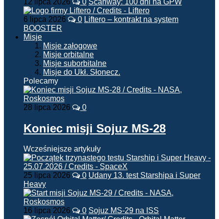
12 lipca 2026
0
Scanway: 100 dni na GPW
6 lipca 2026
0
Liftero – kontrakt na system
BOOSTER
Misje
Misje załogowe
Misje orbitalne
Misje suborbitalne
Misje do Ukł. Słonecz.
Polecamy
28 lipca 2026
0
Koniec misji Sojuz MS-28
Wcześniejsze artykuły
25 lipca 2026
0
Udany 13. test Starshipa i Super
Heavy
16 lipca 2026
0
Sojuz MS-29 na ISS