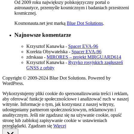
Od 2009 roku największy polskojęzyczny portal o
astronautyce, przemyśle kosmicznym i badaniach przestrzeni
kosmicznej.
Kosmonauta.net jest marką
Blue Dot Solutions
.
Najnowsze komentarze
Krzysztof Kanawka
-
Spacer EVA-96
Korekta Obywatelska
-
Spacer EVA-96
zdrskaaa
-
MIRORES – projekt MIRGUARD614
Krzysztof Kanawka
-
Ryzyko rosyjskich zagłuszeń
GNSS z orbity
Copyright © 2009-2024 Blue Dot Solutions. Powered by
WordPress.
Wykorzystujemy pliki cookie do spersonalizowania treści i reklam,
aby oferować funkcje społecznościowe i analizować ruch w naszej
witrynie. Informacje o tym, jak korzystasz z naszej witryny,
udostępniamy partnerom społecznościowym, reklamowym i
analitycznym. Jeśli nie zgadzasz się na używanie cookie, opuść
stronę lub zablokuj zapisywanie cookie w ustawieniach
przeglądarki.
Zgadzam się
Więcej