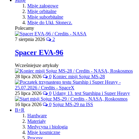
Misje
Misje załogowe
Misje orbitalne
Misje suborbitalne
Misje do Ukł. Słonecz.
Polecamy
7 sierpnia 2026
2
Spacer EVA-96
Wcześniejsze artykuły
28 lipca 2026
0
Koniec misji Sojuz MS-28
25 lipca 2026
0
Udany 13. test Starshipa i Super Heavy
16 lipca 2026
0
Sojuz MS-29 na ISS
B+R
Hardware
Materiały
Medycyna i biologia
Misje kosmiczne
Procesy