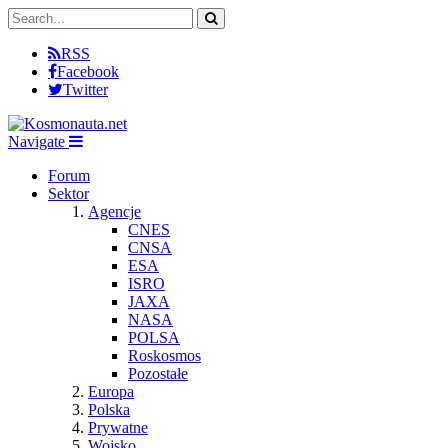
RSS
Facebook
Twitter
Navigate
Forum
Sektor
Agencje
CNES
CNSA
ESA
ISRO
JAXA
NASA
POLSA
Roskosmos
Pozostałe
Europa
Polska
Prywatne
Wojsko