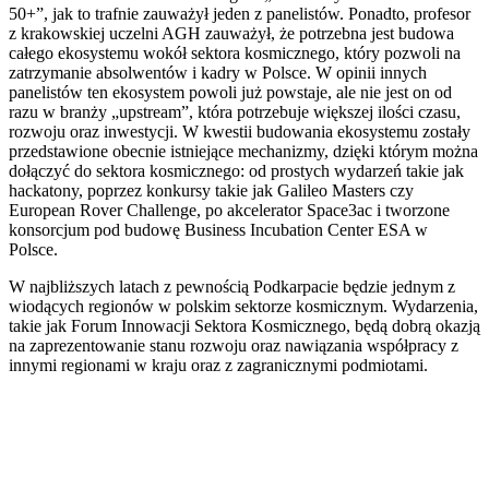
50+”, jak to trafnie zauważył jeden z panelistów. Ponadto, profesor
z krakowskiej uczelni AGH zauważył, że potrzebna jest budowa
całego ekosystemu wokół sektora kosmicznego, który pozwoli na
zatrzymanie absolwentów i kadry w Polsce. W opinii innych
panelistów ten ekosystem powoli już powstaje, ale nie jest on od
razu w branży „upstream”, która potrzebuje większej ilości czasu,
rozwoju oraz inwestycji. W kwestii budowania ekosystemu zostały
przedstawione obecnie istniejące mechanizmy, dzięki którym można
dołączyć do sektora kosmicznego: od prostych wydarzeń takie jak
hackatony, poprzez konkursy takie jak Galileo Masters czy
European Rover Challenge, po akcelerator Space3ac i tworzone
konsorcjum pod budowę Business Incubation Center ESA w
Polsce.
W najbliższych latach z pewnością Podkarpacie będzie jednym z
wiodących regionów w polskim sektorze kosmicznym. Wydarzenia,
takie jak Forum Innowacji Sektora Kosmicznego, będą dobrą okazją
na zaprezentowanie stanu rozwoju oraz nawiązania współpracy z
innymi regionami w kraju oraz z zagranicznymi podmiotami.