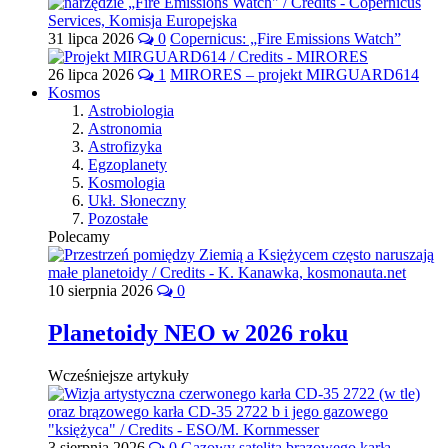
31 lipca 2026
0
Copernicus: „Fire Emissions Watch”
26 lipca 2026
1
MIRORES – projekt MIRGUARD614
Kosmos
Astrobiologia
Astronomia
Astrofizyka
Egzoplanety
Kosmologia
Ukł. Słoneczny
Pozostałe
Polecamy
10 sierpnia 2026
0
Planetoidy NEO w 2026 roku
Wcześniejsze artykuły
3 sierpnia 2026
0
Gazowy satelita brązowego karła