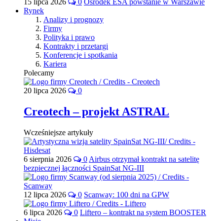
15 lipca 2026
0
Ośrodek ESA powstanie w Warszawie
Rynek
Analizy i prognozy
Firmy
Polityka i prawo
Kontrakty i przetargi
Konferencje i spotkania
Kariera
Polecamy
20 lipca 2026
0
Creotech – projekt ASTRAL
Wcześniejsze artykuły
6 sierpnia 2026
0
Airbus otrzymał kontrakt na satelitę
bezpiecznej łączności SpainSat NG-III
12 lipca 2026
0
Scanway: 100 dni na GPW
6 lipca 2026
0
Liftero – kontrakt na system BOOSTER