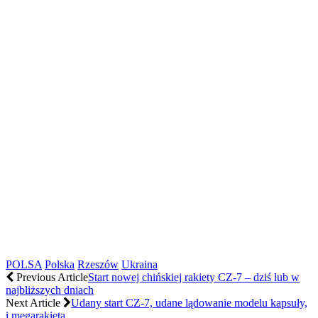
POLSA
Polska
Rzeszów
Ukraina
Previous Article
Start nowej chińskiej rakiety CZ-7 – dziś lub w
najbliższych dniach
Next Article
Udany start CZ-7, udane lądowanie modelu kapsuły,
i megarakieta