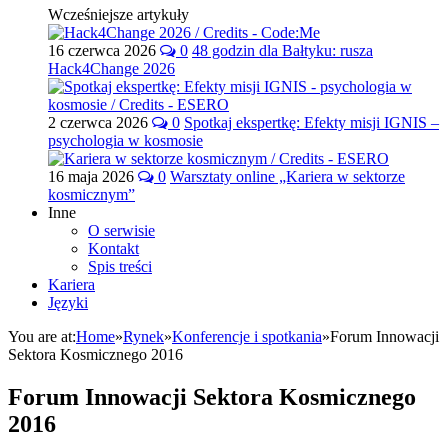
Wcześniejsze artykuły
16 czerwca 2026
0
48 godzin dla Bałtyku: rusza
Hack4Change 2026
2 czerwca 2026
0
Spotkaj ekspertkę: Efekty misji IGNIS –
psychologia w kosmosie
16 maja 2026
0
Warsztaty online „Kariera w sektorze
kosmicznym”
Inne
O serwisie
Kontakt
Spis treści
Kariera
Języki
You are at:
Home
»
Rynek
»
Konferencje i spotkania
»
Forum Innowacji
Sektora Kosmicznego 2016
Forum Innowacji Sektora Kosmicznego
2016