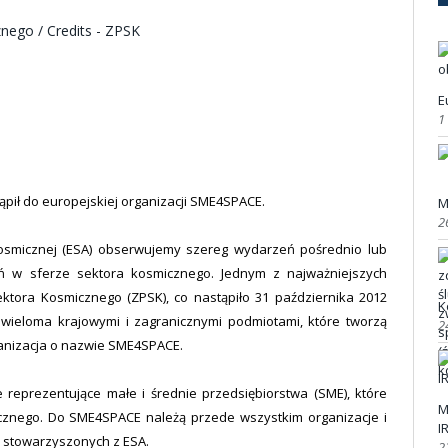
E
1
ił do europejskiej organizacji SME4SPACE.
M
2
Kosmicznej (ESA) obserwujemy szereg wydarzeń pośrednio lub
ań w sferze sektora kosmicznego. Jednym z najważniejszych
tora Kosmicznego (ZPSK), co nastąpiło 31 października 2012
K
ieloma krajowymi i zagranicznymi podmiotami, które tworzą
2
rganizacja o nazwie SME4SPACE.
 reprezentujące małe i średnie przedsiębiorstwa (SME), które
M
cznego. Do SME4SPACE należą przede wszystkim organizacje i
I
i stowarzyszonych z ESA.
2