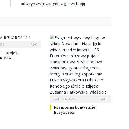
odkryć związanych z grawitacją
026
0
 – projekt
RD614
24 LIPCA 2026
0
Kosmos na konwencie
Bazyliszek