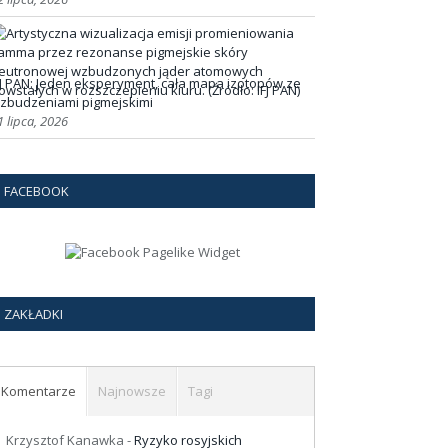
FJ PAN: Jeden eksperyment, cała mapa izotopów ze
zbudzeniami pigmejskimi
1 lipca, 2026
FACEBOOK
ZAKŁADKI
Komentarze
Najnowsze
Tagi
Krzysztof Kanawka
-
Ryzyko rosyjskich