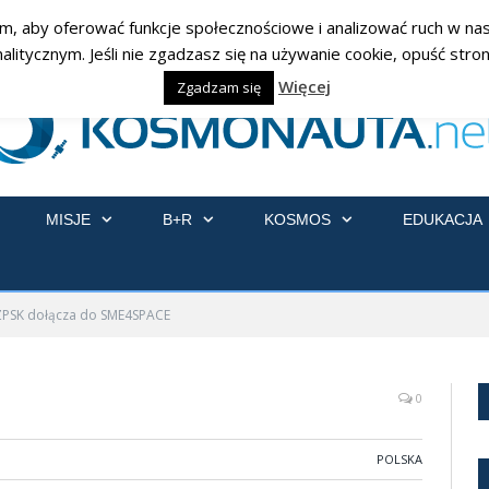
am, aby oferować funkcje społecznościowe i analizować ruch w nasz
ycznym. Jeśli nie zgadzasz się na używanie cookie, opuść stronę
Więcej
Zgadzam się
MISJE
B+R
KOSMOS
EDUKACJA
ZPSK dołącza do SME4SPACE
0
POLSKA