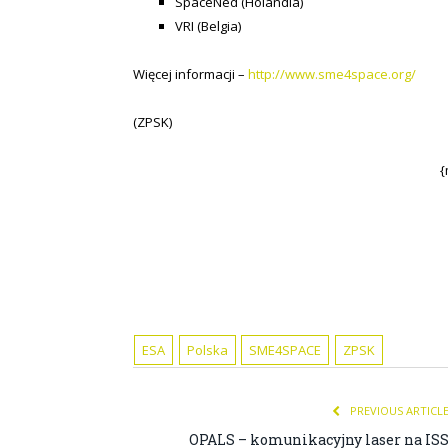
SpaceNed (Holandia)
VRI (Belgia)
Więcej informacji –
http://www.sme4space.org/
(ZPSK)
{
ESA
Polska
SME4SPACE
ZPSK
PREVIOUS ARTICL
OPALS – komunikacyjny laser na IS