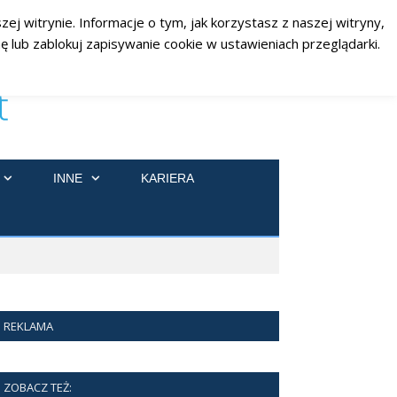
ej witrynie. Informacje o tym, jak korzystasz z naszej witryny,
RSS
Facebook
Twitter
 lub zablokuj zapisywanie cookie w ustawieniach przeglądarki.
INNE
KARIERA
REKLAMA
ZOBACZ TEŻ: