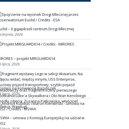
uclid – 6 gigapikseli centrum Drogi Mlecznej
 sierpnia, 2026
IRORES – projekt MIRGUARD614
6 lipca, 2026
osmos na konwencie Bazyliszek
4 lipca, 2026
SWiA – umowa z Komisją Europejską na udział w
RIS2
2 lipca, 2026