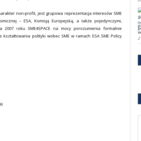
harakter non-profit, jest grupowa reprezentacja interesów SME
smicznej – ESA, Komisją Europejską, a także pojedynczymi,
I
ca 2007 roku SME4SPACE na mocy porozumienia formalnie
w
ie kształtowania polityki wobec SME w ramach ESA SME Policy
2
a)