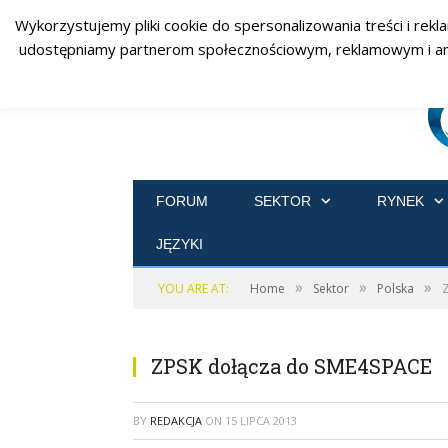
Wykorzystujemy pliki cookie do spersonalizowania treści i rekl
udostępniamy partnerom społecznościowym, reklamowym i analit
FORUM
SEKTOR
RYNEK
JĘZYKI
»
»
»
YOU ARE AT:
Home
Sektor
Polska
ZPSK dołącza do SME4SPACE
BY
REDAKCJA
ON
15 LIPCA 2013