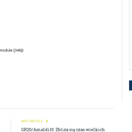
module [346]}
E
NEXT ARTICLE
S
GR20/Amaldi10: Zbliża się czas wielkich