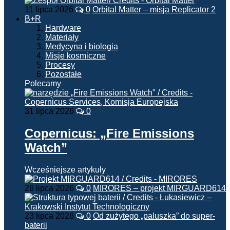
11 lipca 2026
0
Orbital Matter – misja Replicator 2
B+R
Hardware
Materiały
Medycyna i biologia
Misje kosmiczne
Procesy
Pozostałe
Polecamy
31 lipca 2026
0
Copernicus: „Fire Emissions
Watch”
Wcześniejsze artykuły
26 lipca 2026
0
MIRORES – projekt MIRGUARD614
23 lipca 2026
0
Od zużytego „paluszka” do super-
baterii