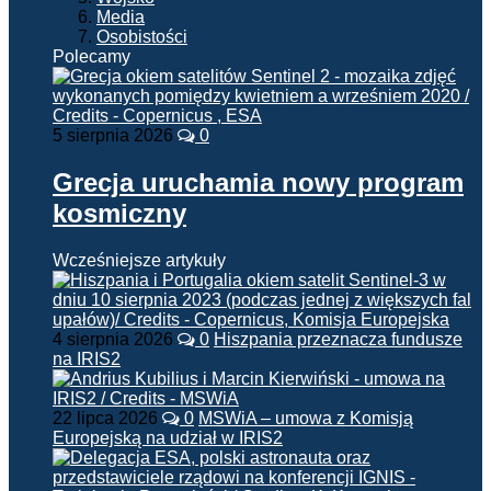
Media
Osobistości
Polecamy
5 sierpnia 2026
0
Grecja uruchamia nowy program
kosmiczny
Wcześniejsze artykuły
4 sierpnia 2026
0
Hiszpania przeznacza fundusze
na IRIS2
22 lipca 2026
0
MSWiA – umowa z Komisją
Europejską na udział w IRIS2