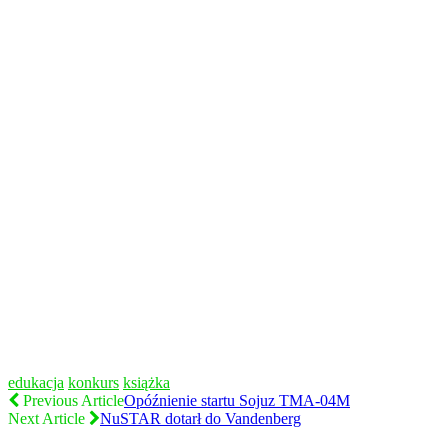
edukacja
konkurs
książka
Previous Article
Opóźnienie startu Sojuz TMA-04M
Next Article
NuSTAR dotarł do Vandenberg