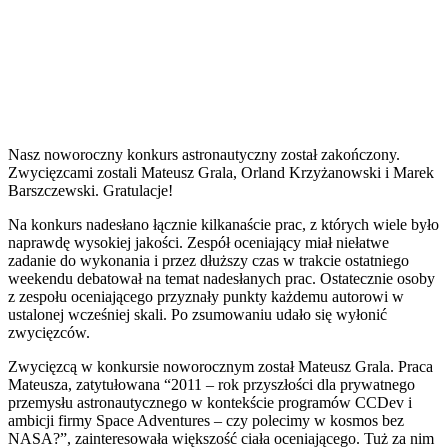
Nasz noworoczny konkurs astronautyczny został zakończony.
Zwycięzcami zostali Mateusz Grala, Orland Krzyżanowski i Marek
Barszczewski. Gratulacje!
Na konkurs nadesłano łącznie kilkanaście prac, z których wiele było
naprawdę wysokiej jakości. Zespół oceniający miał niełatwe
zadanie do wykonania i przez dłuższy czas w trakcie ostatniego
weekendu debatował na temat nadesłanych prac. Ostatecznie osoby
z zespołu oceniającego przyznały punkty każdemu autorowi w
ustalonej wcześniej skali. Po zsumowaniu udało się wyłonić
zwycięzców.
Zwycięzcą w konkursie noworocznym został Mateusz Grala. Praca
Mateusza, zatytułowana “2011 – rok przyszłości dla prywatnego
przemysłu astronautycznego w kontekście programów CCDev i
ambicji firmy Space Adventures – czy polecimy w kosmos bez
NASA?”, zainteresowała większość ciała oceniającego. Tuż za nim