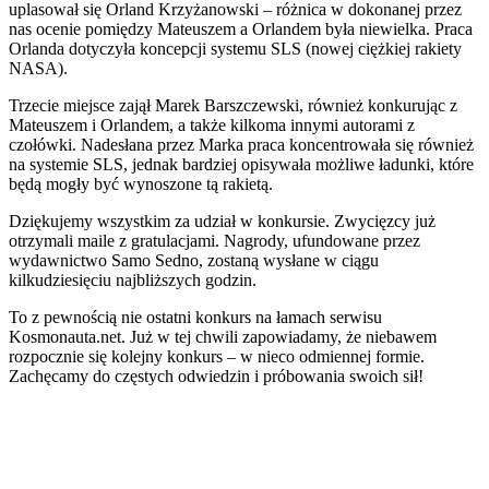
uplasował się Orland Krzyżanowski – różnica w dokonanej przez
nas ocenie pomiędzy Mateuszem a Orlandem była niewielka. Praca
Orlanda dotyczyła koncepcji systemu SLS (nowej ciężkiej rakiety
NASA).
Trzecie miejsce zajął Marek Barszczewski, również konkurując z
Mateuszem i Orlandem, a także kilkoma innymi autorami z
czołówki. Nadesłana przez Marka praca koncentrowała się również
na systemie SLS, jednak bardziej opisywała możliwe ładunki, które
będą mogły być wynoszone tą rakietą.
Dziękujemy wszystkim za udział w konkursie. Zwycięzcy już
otrzymali maile z gratulacjami. Nagrody, ufundowane przez
wydawnictwo Samo Sedno, zostaną wysłane w ciągu
kilkudziesięciu najbliższych godzin.
To z pewnością nie ostatni konkurs na łamach serwisu
Kosmonauta.net. Już w tej chwili zapowiadamy, że niebawem
rozpocznie się kolejny konkurs – w nieco odmiennej formie.
Zachęcamy do częstych odwiedzin i próbowania swoich sił!