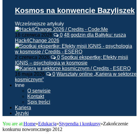
Kosmos na konwencie Bazyliszek
Wcześniejsze artykuły
16 czerwca 2026
0
48 godzin dla Bałtyku: rusza
Hack4Change 2026
2 czerwca 2026
0
Spotkaj ekspertkę: Efekty misji
IGNIS – psychologia w kosmosie
16 maja 2026
0
Warsztaty online „Kariera w sektorze
kosmicznym”
Inne
O serwisie
Kontakt
Spis treści
Kariera
Języki
You are at:
Home
»
Edukacja
»
Stypendia i konkursy
»
Zakończenie
konkursu noworocznego 2012