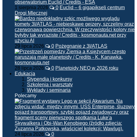
1 sierpnia 2026
0
Euclid – 6 gigapikseli centrum
Drogi Mlecznej
29 lipca 2026
0
Pożegnanie z 3I/ATLAS
28 lipca 2026
0
Planetoidy NEO w 2026 roku
Edukacja
Stypendia i konkursy
Szkolenia i warsztaty
Wykłady i seminaria
Polecamy
24 lipca 2026
0