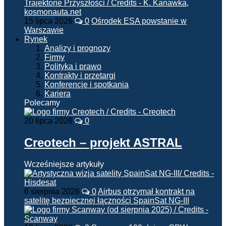
15 lipca 2026
0
Ośrodek ESA powstanie w
Warszawie
Rynek
Analizy i prognozy
Firmy
Polityka i prawo
Kontrakty i przetargi
Konferencje i spotkania
Kariera
Polecamy
20 lipca 2026
0
Creotech – projekt ASTRAL
Wcześniejsze artykuły
6 sierpnia 2026
0
Airbus otrzymał kontrakt na
satelitę bezpiecznej łączności SpainSat NG-III