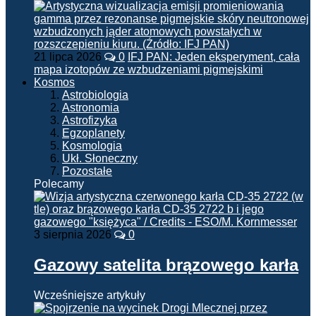
21 lipca 2026
0
IFJ PAN: Jeden eksperyment, cała
mapa izotopów ze wzbudzeniami pigmejskimi
Kosmos
Astrobiologia
Astronomia
Astrofizyka
Egzoplanety
Kosmologia
Ukł. Słoneczny
Pozostałe
Polecamy
3 sierpnia 2026
0
Gazowy satelita brązowego karła
Wcześniejsze artykuły