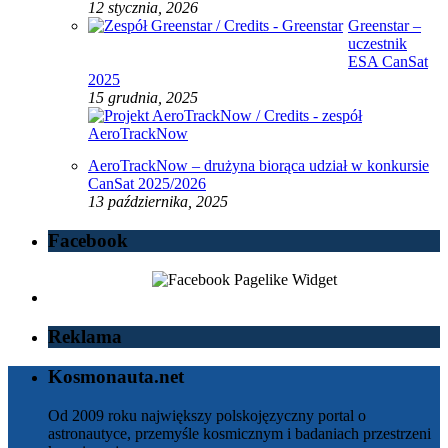
12 stycznia, 2026
Greenstar –
uczestnik
ESA CanSat
2025
15 grudnia, 2025
AeroTrackNow – drużyna biorąca udział w konkursie
CanSat 2025/2026
13 października, 2025
Facebook
Reklama
Kosmonauta.net
Od 2009 roku największy polskojęzyczny portal o
astronautyce, przemyśle kosmicznym i badaniach przestrzeni