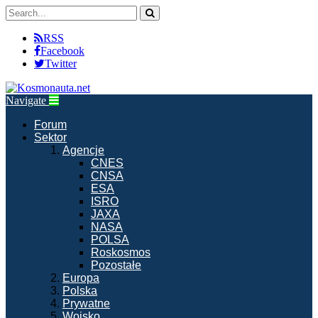
RSS
Facebook
Twitter
Navigate
Forum
Sektor
Agencje
CNES
CNSA
ESA
ISRO
JAXA
NASA
POLSA
Roskosmos
Pozostałe
Europa
Polska
Prywatne
Wojsko