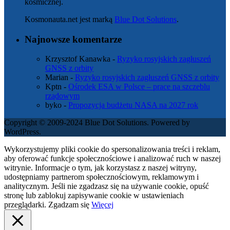
kosmicznej.
Kosmonauta.net jest marką
Blue Dot Solutions
.
Najnowsze komentarze
Krzysztof Kanawka
-
Ryzyko rosyjskich zagłuszeń
GNSS z orbity
Marian
-
Ryzyko rosyjskich zagłuszeń GNSS z orbity
Kptn
-
Ośrodek ESA w Polsce – prace na szczeblu
rządowym
byko
-
Propozycja budżetu NASA na 2027 rok
Copyright © 2009-2024 Blue Dot Solutions. Powered by
WordPress.
Wykorzystujemy pliki cookie do spersonalizowania treści i reklam,
aby oferować funkcje społecznościowe i analizować ruch w naszej
witrynie. Informacje o tym, jak korzystasz z naszej witryny,
udostępniamy partnerom społecznościowym, reklamowym i
analitycznym. Jeśli nie zgadzasz się na używanie cookie, opuść
stronę lub zablokuj zapisywanie cookie w ustawieniach
przeglądarki.
Zgadzam się
Więcej