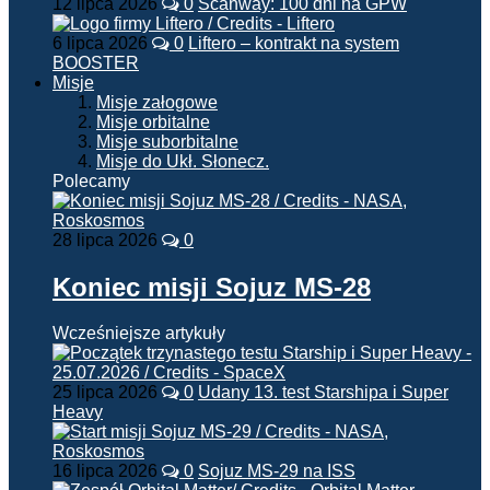
12 lipca 2026
0
Scanway: 100 dni na GPW
6 lipca 2026
0
Liftero – kontrakt na system
BOOSTER
Misje
Misje załogowe
Misje orbitalne
Misje suborbitalne
Misje do Ukł. Słonecz.
Polecamy
28 lipca 2026
0
Koniec misji Sojuz MS-28
Wcześniejsze artykuły
25 lipca 2026
0
Udany 13. test Starshipa i Super
Heavy
16 lipca 2026
0
Sojuz MS-29 na ISS