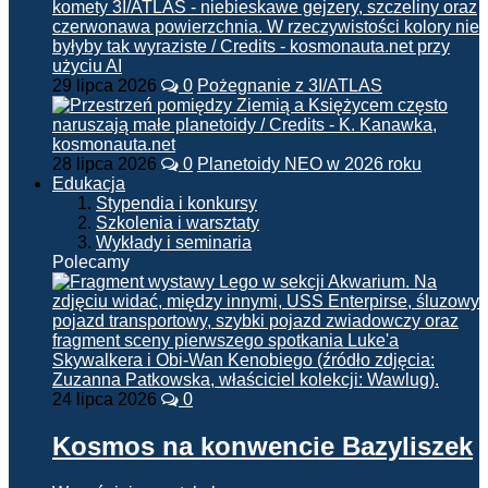
29 lipca 2026
0
Pożegnanie z 3I/ATLAS
28 lipca 2026
0
Planetoidy NEO w 2026 roku
Edukacja
Stypendia i konkursy
Szkolenia i warsztaty
Wykłady i seminaria
Polecamy
24 lipca 2026
0
Kosmos na konwencie Bazyliszek