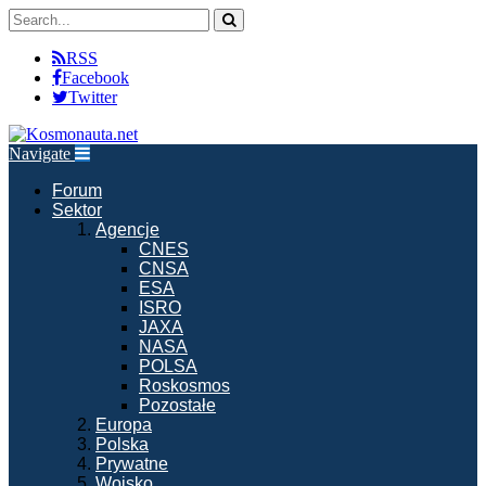
RSS
Facebook
Twitter
Navigate
Forum
Sektor
Agencje
CNES
CNSA
ESA
ISRO
JAXA
NASA
POLSA
Roskosmos
Pozostałe
Europa
Polska
Prywatne
Wojsko