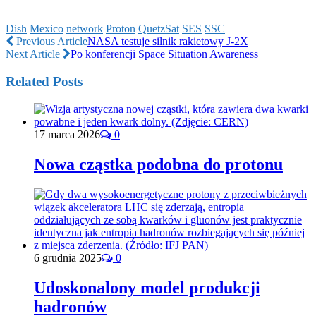
Dish
Mexico
network
Proton
QuetzSat
SES
SSC
Previous Article
NASA testuje silnik rakietowy J-2X
Next Article
Po konferencji Space Situation Awareness
Related Posts
17 marca 2026
0
Nowa cząstka podobna do protonu
6 grudnia 2025
0
Udoskonalony model produkcji
hadronów