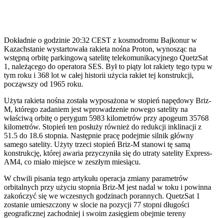
Dokładnie o godzinie 20:32 CEST z kosmodromu Bajkonur w
Kazachstanie wystartowała rakieta nośna Proton, wynosząc na
wstępną orbitę parkingową satelitę telekomunikacyjnego QuetzSat
1, należącego do operatora SES. Był to piąty lot rakiety tego typu w
tym roku i 368 lot w całej historii użycia rakiet tej konstrukcji,
począwszy od 1965 roku.
Użyta rakieta nośna została wyposażona w stopień napędowy Briz-
M, którego zadaniem jest wprowadzenie nowego satelity na
właściwą orbitę o perygum 5983 kilometrów przy apogeum 35768
kilometrów. Stopień ten posłuży również do redukcji inklinacji z
51.5 do 18.6 stopnia. Następnie pracę podejmie silnik główny
samego satelity. Użyty trzeci stopień Briz-M stanowi tę samą
konstrukcję, której awaria przyczyniła się do utraty satelity Express-
AM4, co miało miejsce w zeszłym miesiącu.
W chwili pisania tego artykułu operacja zmiany parametrów
orbitalnych przy użyciu stopnia Briz-M jest nadal w toku i powinna
zakończyć się we wczesnych godzinach porannych. QuetzSat 1
zostanie umieszczony w slocie na pozycji 77 stopni długości
geograficznej zachodniej i swoim zasięgiem obejmie tereny