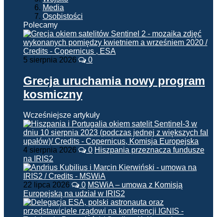
Media
Osobistości
Polecamy
5 sierpnia 2026
0
Grecja uruchamia nowy program
kosmiczny
Wcześniejsze artykuły
4 sierpnia 2026
0
Hiszpania przeznacza fundusze
na IRIS2
22 lipca 2026
0
MSWiA – umowa z Komisją
Europejską na udział w IRIS2