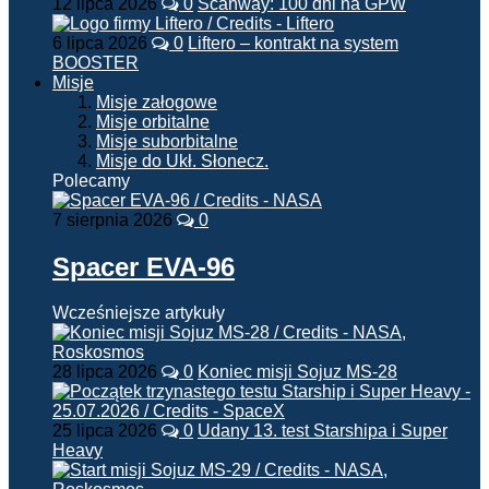
12 lipca 2026
0
Scanway: 100 dni na GPW
6 lipca 2026
0
Liftero – kontrakt na system
BOOSTER
Misje
Misje załogowe
Misje orbitalne
Misje suborbitalne
Misje do Ukł. Słonecz.
Polecamy
7 sierpnia 2026
0
Spacer EVA-96
Wcześniejsze artykuły
28 lipca 2026
0
Koniec misji Sojuz MS-28
25 lipca 2026
0
Udany 13. test Starshipa i Super
Heavy