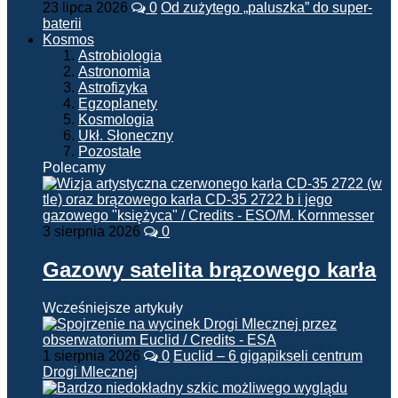
23 lipca 2026
0
Od zużytego „paluszka” do super-
baterii
Kosmos
Astrobiologia
Astronomia
Astrofizyka
Egzoplanety
Kosmologia
Ukł. Słoneczny
Pozostałe
Polecamy
3 sierpnia 2026
0
Gazowy satelita brązowego karła
Wcześniejsze artykuły
1 sierpnia 2026
0
Euclid – 6 gigapikseli centrum
Drogi Mlecznej