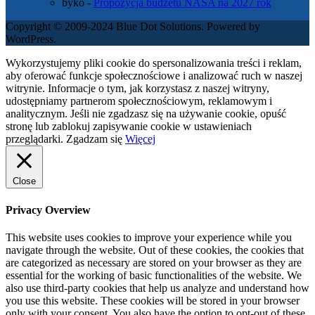
byko
-
Propozycja budżetu NASA na 2027 rok
Copyright © 2009-2024 Blue Dot Solutions. Powered by
WordPress.
Wykorzystujemy pliki cookie do spersonalizowania treści i reklam,
aby oferować funkcje społecznościowe i analizować ruch w naszej
witrynie. Informacje o tym, jak korzystasz z naszej witryny,
udostępniamy partnerom społecznościowym, reklamowym i
analitycznym. Jeśli nie zgadzasz się na używanie cookie, opuść
stronę lub zablokuj zapisywanie cookie w ustawieniach
przeglądarki.
Zgadzam się
Więcej
Close
Privacy Overview
This website uses cookies to improve your experience while you
navigate through the website. Out of these cookies, the cookies that
are categorized as necessary are stored on your browser as they are
essential for the working of basic functionalities of the website. We
also use third-party cookies that help us analyze and understand how
you use this website. These cookies will be stored in your browser
only with your consent. You also have the option to opt-out of these