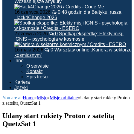
Wcześniejsze artykuły
16 czerwca 2026
0
48 godzin dla Bałtyku: rusza
Hack4Change 2026
2 czerwca 2026
0
Spotkaj ekspertkę: Efekty misji
IGNIS – psychologia w kosmosie
16 maja 2026
0
Warsztaty online „Kariera w sektorze
kosmicznym”
Inne
O serwisie
Kontakt
Spis treści
Kariera
Języki
You are at:
Home
»
Misje
»
Misje orbitalne
»
Udany start rakiety Proton
z satelitą QuetzSat 1
Udany start rakiety Proton z satelitą
QuetzSat 1