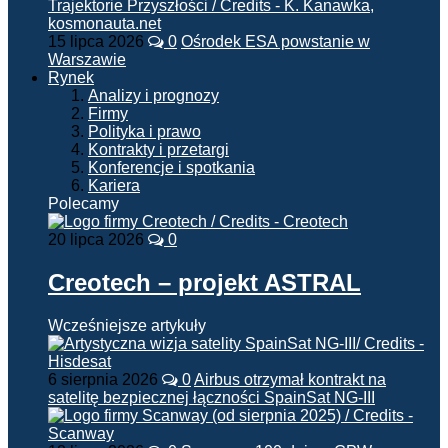
15 lipca 2026
0
Ośrodek ESA powstanie w
Warszawie
Rynek
Analizy i prognozy
Firmy
Polityka i prawo
Kontrakty i przetargi
Konferencje i spotkania
Kariera
Polecamy
20 lipca 2026
0
Creotech – projekt ASTRAL
Wcześniejsze artykuły
6 sierpnia 2026
0
Airbus otrzymał kontrakt na
satelitę bezpiecznej łączności SpainSat NG-III