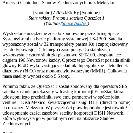
Ameryki Centralnej, Stanów Zjednoczonych oraz Meksyku.
{youtube}Z2k5zkEidRg{/youtube}
Start rakiety Proton z satelitą QuetzSat 1
(Youtube/
SpaceVidsNet
)
Wystrzelone urządzenie zostało zbudowane przez firmę Space
Systems/Loral na bazie platformy systemowej LS-1300. Satelita
wyposażony został w 32 transpondery pasma Ku i zaprojektowany
jest do typowego, 15-letniego czasu pracy. Do stabilizacji
wykorzystuje cztery silniczki plazmowe SPT-100, dysponujące
ciągiem 196 Newtonów każdy. Oprócz tego QuetzSat posiada silnik
główny R-4D wykorzystujący składniki hipergoliczne – tetratlenek
diazotowy (N
O
) oraz monometylohydrazynę (MMH). Całkowita
2
4
masa satelity wynosi około 5.5 tony.
Pomimo faktu, że QuetzSat 1 został zbudowany dla operatora SES,
satelita zostanie przekazany w leasing korporacji EchoStar, która
udostępni jego przekaźniki swojemu partnerowi w spółce joint
venture – Dish Mexico, świadczącemu usługi DTH (direct-to-home)
na obszarze Meksyku. W przyszłości prawdopodobne jest również
udostępnienie części zasobów satelity korporacji DISH Network,
która wykorzysta go w podobnym celu na obszarze Stanów
Zjednoczonych.