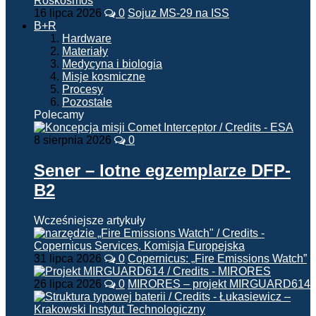
16 lipca 2026
0
Sojuz MS-29 na ISS
B+R
Hardware
Materiały
Medycyna i biologia
Misje kosmiczne
Procesy
Pozostałe
Polecamy
8 sierpnia 2026
0
Sener – lotne egzemplarze DFP-
B2
Wcześniejsze artykuły
31 lipca 2026
0
Copernicus: „Fire Emissions Watch”
26 lipca 2026
0
MIRORES – projekt MIRGUARD614