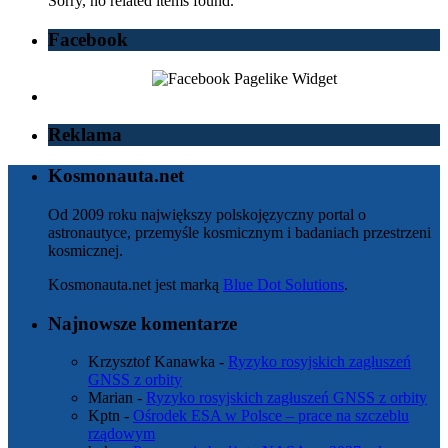
Sorry, no related items found.
Facebook
Reklama
Kosmonauta.net
Od 2009 roku największy polskojęzyczny portal o
astronautyce, przemyśle kosmicznym i badaniach przestrzeni
kosmicznej.
Kosmonauta.net jest marką
Blue Dot Solutions
.
Najnowsze komentarze
Krzysztof Kanawka
-
Ryzyko rosyjskich zagłuszeń
GNSS z orbity
Marian
-
Ryzyko rosyjskich zagłuszeń GNSS z orbity
Kptn
-
Ośrodek ESA w Polsce – prace na szczeblu
rządowym