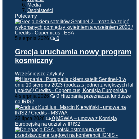
Media
Osobistości
Polecamy
5 sierpnia 2026
0
Grecja uruchamia nowy program
kosmiczny
Wcześniejsze artykuły
4 sierpnia 2026
0
Hiszpania przeznacza fundusze
na IRIS2
22 lipca 2026
0
MSWiA – umowa z Komisją
Europejską na udział w IRIS2