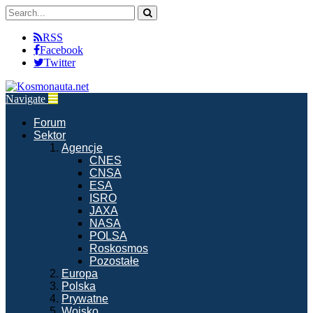
RSS
Facebook
Twitter
Navigate
Forum
Sektor
Agencje
CNES
CNSA
ESA
ISRO
JAXA
NASA
POLSA
Roskosmos
Pozostałe
Europa
Polska
Prywatne
Wojsko