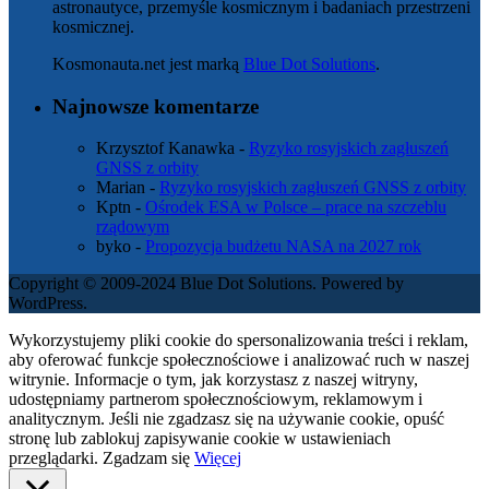
astronautyce, przemyśle kosmicznym i badaniach przestrzeni
kosmicznej.
Kosmonauta.net jest marką
Blue Dot Solutions
.
Najnowsze komentarze
Krzysztof Kanawka
-
Ryzyko rosyjskich zagłuszeń
GNSS z orbity
Marian
-
Ryzyko rosyjskich zagłuszeń GNSS z orbity
Kptn
-
Ośrodek ESA w Polsce – prace na szczeblu
rządowym
byko
-
Propozycja budżetu NASA na 2027 rok
Copyright © 2009-2024 Blue Dot Solutions. Powered by
WordPress.
Wykorzystujemy pliki cookie do spersonalizowania treści i reklam,
aby oferować funkcje społecznościowe i analizować ruch w naszej
witrynie. Informacje o tym, jak korzystasz z naszej witryny,
udostępniamy partnerom społecznościowym, reklamowym i
analitycznym. Jeśli nie zgadzasz się na używanie cookie, opuść
stronę lub zablokuj zapisywanie cookie w ustawieniach
przeglądarki.
Zgadzam się
Więcej