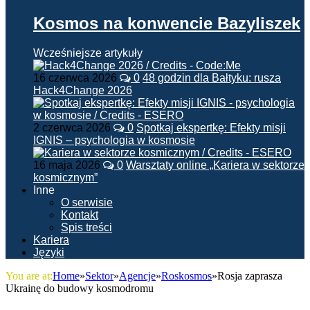
Kosmos na konwencie Bazyliszek
Wcześniejsze artykuły
16 czerwca 2026
0
48 godzin dla Bałtyku: rusza
Hack4Change 2026
2 czerwca 2026
0
Spotkaj ekspertkę: Efekty misji
IGNIS – psychologia w kosmosie
16 maja 2026
0
Warsztaty online „Kariera w sektorze
kosmicznym”
Inne
O serwisie
Kontakt
Spis treści
Kariera
Języki
You are at:
Home
»
Sektor
»
Agencje
»
Roskosmos
»
Rosja zaprasza
Ukrainę do budowy kosmodromu