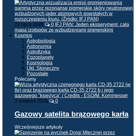
21 lipca 2026
0
IFJ PAN: Jeden eksperyment, cała
mapa izotopów ze wzbudzeniami pigmejskimi
Kosmos
Astrobiologia
Astronomia
Astrofizyka
Egzoplanety
Kosmologia
Ukł. Słoneczny
Pozostałe
Polecamy
3 sierpnia 2026
0
Gazowy satelita brązowego karła
Wcześniejsze artykuły