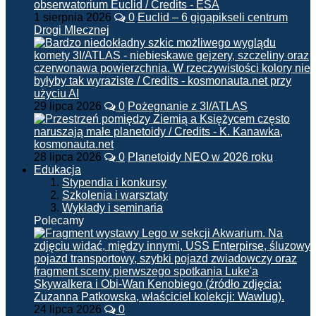
1 sierpnia 2026
0
Euclid – 6 gigapikseli centrum
Drogi Mlecznej
29 lipca 2026
0
Pożegnanie z 3I/ATLAS
28 lipca 2026
0
Planetoidy NEO w 2026 roku
Edukacja
Stypendia i konkursy
Szkolenia i warsztaty
Wykłady i seminaria
Polecamy
24 lipca 2026
0