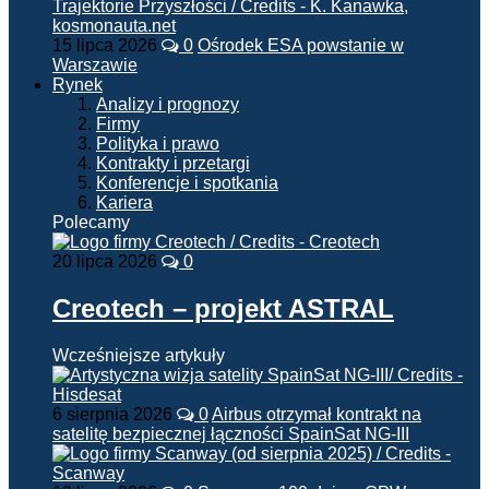
15 lipca 2026
0
Ośrodek ESA powstanie w
Warszawie
Rynek
Analizy i prognozy
Firmy
Polityka i prawo
Kontrakty i przetargi
Konferencje i spotkania
Kariera
Polecamy
20 lipca 2026
0
Creotech – projekt ASTRAL
Wcześniejsze artykuły
6 sierpnia 2026
0
Airbus otrzymał kontrakt na
satelitę bezpiecznej łączności SpainSat NG-III