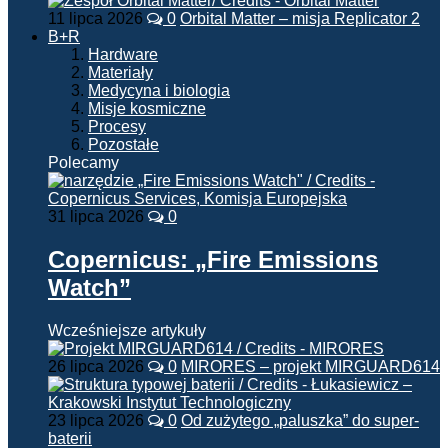
11 lipca 2026
0
Orbital Matter – misja Replicator 2
B+R
Hardware
Materiały
Medycyna i biologia
Misje kosmiczne
Procesy
Pozostałe
Polecamy
31 lipca 2026
0
Copernicus: „Fire Emissions
Watch”
Wcześniejsze artykuły
26 lipca 2026
0
MIRORES – projekt MIRGUARD614
23 lipca 2026
0
Od zużytego „paluszka” do super-
baterii