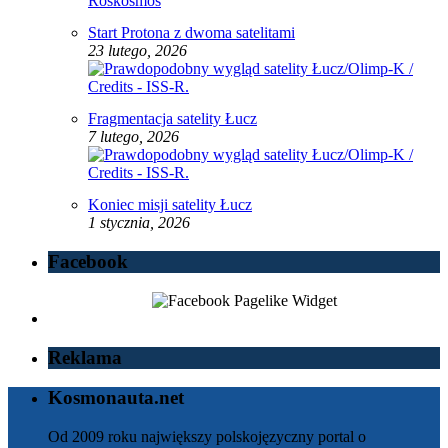
Start Protona z dwoma satelitami
23 lutego, 2026
Fragmentacja satelity Łucz
7 lutego, 2026
Koniec misji satelity Łucz
1 stycznia, 2026
Facebook
Reklama
Kosmonauta.net
Od 2009 roku największy polskojęzyczny portal o