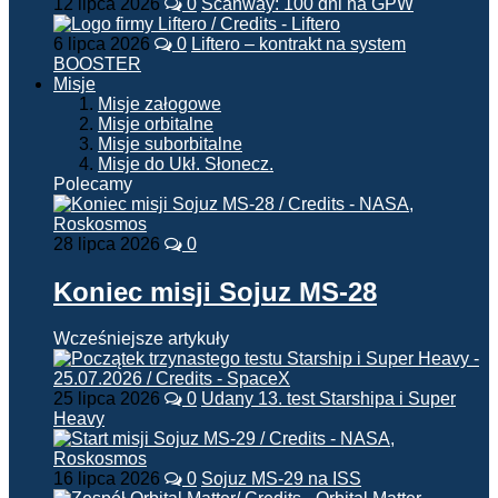
12 lipca 2026
0
Scanway: 100 dni na GPW
6 lipca 2026
0
Liftero – kontrakt na system
BOOSTER
Misje
Misje załogowe
Misje orbitalne
Misje suborbitalne
Misje do Ukł. Słonecz.
Polecamy
28 lipca 2026
0
Koniec misji Sojuz MS-28
Wcześniejsze artykuły
25 lipca 2026
0
Udany 13. test Starshipa i Super
Heavy
16 lipca 2026
0
Sojuz MS-29 na ISS