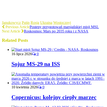
Janukowycz
Putin
Rosja
Ukraina
Wostocznyj
Previous Article
Postępy przygotowań marsjańskiej misji MSL
Next Article
Roskosmos: Mars po 2035 roku i z NASA
Related Posts
16 lipca 2026
0
Sojuz MS-29 na ISS
10 kwietnia 2026
0
Copernicus: kolejny ciepły marzec