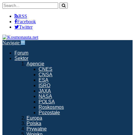
RSS
Facebook
Twitter
Navigate
Forum
Sektor
Agencje
CNES
CNSA
ESA
ISRO
JAXA
NASA
POLSA
Roskosmos
Pozostałe
Europa
Polska
Prywatne
Wojsko