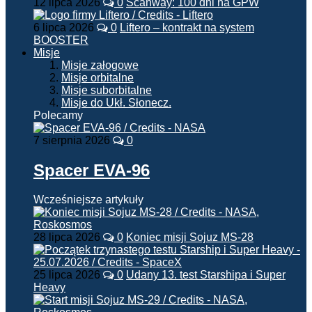
12 lipca 2026
0
Scanway: 100 dni na GPW
6 lipca 2026
0
Liftero – kontrakt na system
BOOSTER
Misje
Misje załogowe
Misje orbitalne
Misje suborbitalne
Misje do Ukł. Słonecz.
Polecamy
7 sierpnia 2026
0
Spacer EVA-96
Wcześniejsze artykuły
28 lipca 2026
0
Koniec misji Sojuz MS-28
25 lipca 2026
0
Udany 13. test Starshipa i Super
Heavy