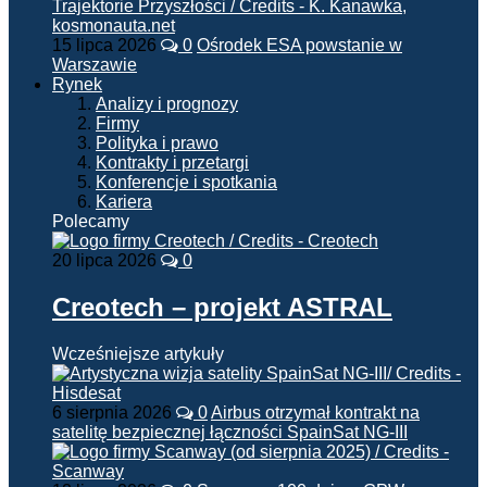
15 lipca 2026
0
Ośrodek ESA powstanie w
Warszawie
Rynek
Analizy i prognozy
Firmy
Polityka i prawo
Kontrakty i przetargi
Konferencje i spotkania
Kariera
Polecamy
20 lipca 2026
0
Creotech – projekt ASTRAL
Wcześniejsze artykuły
6 sierpnia 2026
0
Airbus otrzymał kontrakt na
satelitę bezpiecznej łączności SpainSat NG-III