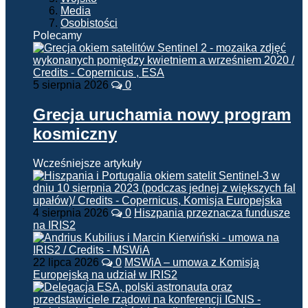
Media
Osobistości
Polecamy
5 sierpnia 2026
0
Grecja uruchamia nowy program
kosmiczny
Wcześniejsze artykuły
4 sierpnia 2026
0
Hiszpania przeznacza fundusze
na IRIS2
22 lipca 2026
0
MSWiA – umowa z Komisją
Europejską na udział w IRIS2