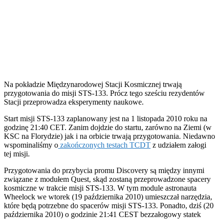
Na pokładzie Międzynarodowej Stacji Kosmicznej trwają
przygotowania do misji STS-133. Prócz tego sześciu rezydentów
Stacji przeprowadza eksperymenty naukowe.
Start misji STS-133 zaplanowany jest na 1 listopada 2010 roku na
godzinę 21:40 CET. Zanim dojdzie do startu, zarówno na Ziemi (w
KSC na Florydzie) jak i na orbicie trwają przygotowania. Niedawno
wspominaliśmy o
zakończonych testach TCDT
z udziałem załogi
tej misji.
Przygotowania do przybycia promu Discovery są między innymi
związane z modułem Quest, skąd zostaną przeprowadzone spacery
kosmiczne w trakcie misji STS-133. W tym module astronauta
Wheelock we wtorek (19 października 2010) umieszczał narzędzia,
które będą potrzebne do spacerów misji STS-133. Ponadto, dziś (20
października 2010) o godzinie 21:41 CEST bezzałogowy statek