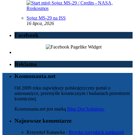
Sojuz MS-29 na ISS
16 lipca, 2026
Facebook
Reklama
Kosmonauta.net
Od 2009 roku największy polskojęzyczny portal o
astronautyce, przemyśle kosmicznym i badaniach przestrzeni
kosmicznej.
Kosmonauta.net jest marką
Blue Dot Solutions
.
Najnowsze komentarze
Krzysztof Kanawka
-
Ryzyko rosyjskich zagłuszeń