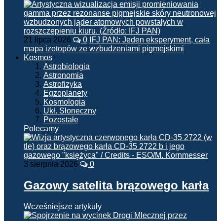
21 lipca 2026
0
IFJ PAN: Jeden eksperyment, cała
mapa izotopów ze wzbudzeniami pigmejskimi
Kosmos
Astrobiologia
Astronomia
Astrofizyka
Egzoplanety
Kosmologia
Ukł. Słoneczny
Pozostałe
Polecamy
3 sierpnia 2026
0
Gazowy satelita brązowego karła
Wcześniejsze artykuły