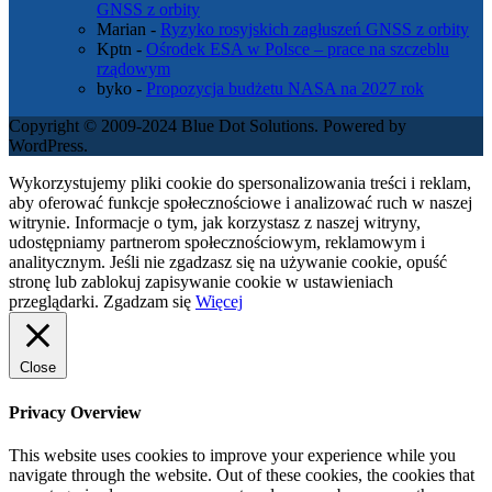
GNSS z orbity
Marian
-
Ryzyko rosyjskich zagłuszeń GNSS z orbity
Kptn
-
Ośrodek ESA w Polsce – prace na szczeblu
rządowym
byko
-
Propozycja budżetu NASA na 2027 rok
Copyright © 2009-2024 Blue Dot Solutions. Powered by
WordPress.
Wykorzystujemy pliki cookie do spersonalizowania treści i reklam,
aby oferować funkcje społecznościowe i analizować ruch w naszej
witrynie. Informacje o tym, jak korzystasz z naszej witryny,
udostępniamy partnerom społecznościowym, reklamowym i
analitycznym. Jeśli nie zgadzasz się na używanie cookie, opuść
stronę lub zablokuj zapisywanie cookie w ustawieniach
przeglądarki.
Zgadzam się
Więcej
Close
Privacy Overview
This website uses cookies to improve your experience while you
navigate through the website. Out of these cookies, the cookies that