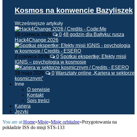
Kosmos na konwencie Bazyliszek
Wcześniejsze artykuły
16 czerwca 2026
0
48 godzin dla Bałtyku: rusza
Hack4Change 2026
2 czerwca 2026
0
Spotkaj ekspertkę: Efekty misji
IGNIS – psychologia w kosmosie
16 maja 2026
0
Warsztaty online „Kariera w sektorze
kosmicznym”
Inne
O serwisie
Kontakt
Spis treści
Kariera
Języki
You are at:
Home
»
Misje
»
Misje orbitalne
»
Przygotowania na
pokładzie ISS do misji STS-133