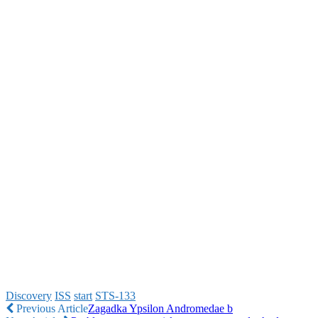
Discovery
ISS
start
STS-133
Previous Article
Zagadka Ypsilon Andromedae b