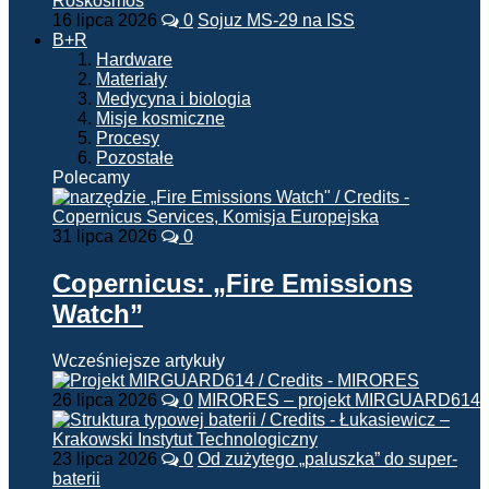
16 lipca 2026
0
Sojuz MS-29 na ISS
B+R
Hardware
Materiały
Medycyna i biologia
Misje kosmiczne
Procesy
Pozostałe
Polecamy
31 lipca 2026
0
Copernicus: „Fire Emissions
Watch”
Wcześniejsze artykuły
26 lipca 2026
0
MIRORES – projekt MIRGUARD614
23 lipca 2026
0
Od zużytego „paluszka” do super-
baterii