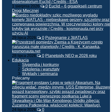
1 sierpnia 2026
0
Euclid – 6 gigapikseli centrum
Drogi Mlecznej
29 lipca 2026
0
Pożegnanie z 3I/ATLAS
28 lipca 2026
0
Planetoidy NEO w 2026 roku
Edukacja
Stypendia i konkursy
Szkolenia i warsztaty
Wykłady i seminaria
Polecamy
24 lipca 2026
0