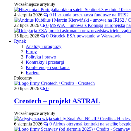
Wcześniejsze artykuły
4 sierpnia 2026
0
Hiszpania przeznacza fundusze na IRIS2
22 lipca 2026
0
MSWiA – umowa z Komisją Europejską na 
15 lipca 2026
0
Ośrodek ESA powstanie w Warszawie
Rynek
Analizy i prognozy
Firmy
Polityka i prawo
Kontrakty i przetargi
Konferencje i spotkania
Kariera
Polecamy
20 lipca 2026
0
Creotech – projekt ASTRAL
Wcześniejsze artykuły
6 sierpnia 2026
0
Airbus otrzymał kontrakt na satelitę bezpi