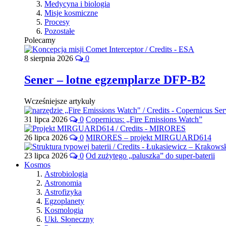
Medycyna i biologia
Misje kosmiczne
Procesy
Pozostałe
Polecamy
8 sierpnia 2026
0
Sener – lotne egzemplarze DFP-B2
Wcześniejsze artykuły
31 lipca 2026
0
Copernicus: „Fire Emissions Watch”
26 lipca 2026
0
MIRORES – projekt MIRGUARD614
23 lipca 2026
0
Od zużytego „paluszka” do super-baterii
Kosmos
Astrobiologia
Astronomia
Astrofizyka
Egzoplanety
Kosmologia
Ukł. Słoneczny