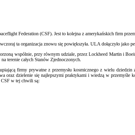
flight Federation (CSF). Jest to kolejna z amerykańskich firm przemy
wczoraj ta organizacja znowu się powiększyła. ULA dołączyło jako p
orzoną wspólnie, przy równym udziale, przez Lockheed Martin i Boein
 na terenie całych Stanów Zjednoczonych.
kupiającą firmy prywatne z przemysłu kosmicznego z wielu dziedzin z
 oraz dzielenie się najlepszymi praktykami i wiedzą w przemyśle k
CSF w tej chwili są: