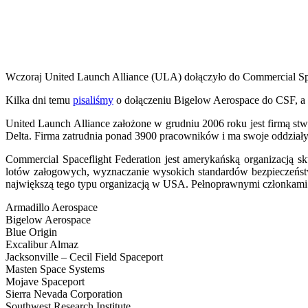
Wczoraj United Launch Alliance (ULA) dołączyło do Commercial Space
Kilka dni temu
pisaliśmy
o dołączeniu Bigelow Aerospace do CSF, a 
United Launch Alliance założone w grudniu 2006 roku jest firmą stw
Delta. Firma zatrudnia ponad 3900 pracowników i ma swoje oddziały
Commercial Spaceflight Federation jest amerykańską organizacją s
lotów załogowych, wyznaczanie wysokich standardów bezpieczeństwa
największą tego typu organizacją w USA. Pełnoprawnymi członkami 
Armadillo Aerospace
Bigelow Aerospace
Blue Origin
Excalibur Almaz
Jacksonville – Cecil Field Spaceport
Masten Space Systems
Mojave Spaceport
Sierra Nevada Corporation
Southwest Research Institute