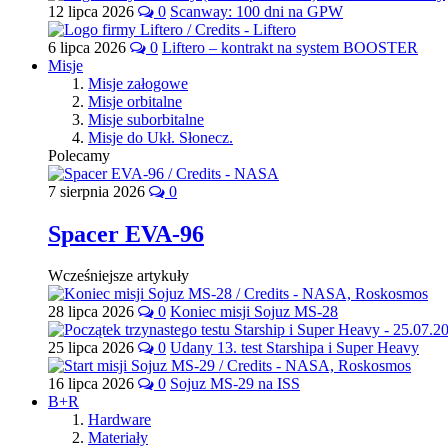
12 lipca 2026
0
Scanway: 100 dni na GPW
6 lipca 2026
0
Liftero – kontrakt na system BOOSTER
Misje
Misje załogowe
Misje orbitalne
Misje suborbitalne
Misje do Ukł. Słonecz.
Polecamy
7 sierpnia 2026
0
Spacer EVA-96
Wcześniejsze artykuły
28 lipca 2026
0
Koniec misji Sojuz MS-28
25 lipca 2026
0
Udany 13. test Starshipa i Super Heavy
16 lipca 2026
0
Sojuz MS-29 na ISS
B+R
Hardware
Materiały