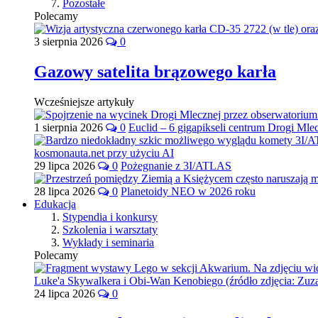
Pozostałe
Polecamy
3 sierpnia 2026
0
Gazowy satelita brązowego karła
Wcześniejsze artykuły
1 sierpnia 2026
0
Euclid – 6 gigapikseli centrum Drogi Mle
29 lipca 2026
0
Pożegnanie z 3I/ATLAS
28 lipca 2026
0
Planetoidy NEO w 2026 roku
Edukacja
Stypendia i konkursy
Szkolenia i warsztaty
Wykłady i seminaria
Polecamy
24 lipca 2026
0