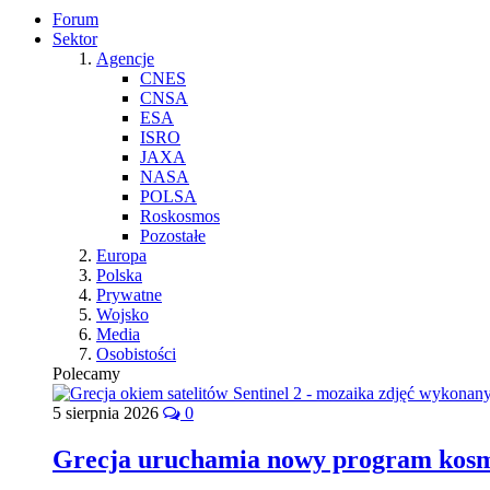
Forum
Sektor
Agencje
CNES
CNSA
ESA
ISRO
JAXA
NASA
POLSA
Roskosmos
Pozostałe
Europa
Polska
Prywatne
Wojsko
Media
Osobistości
Polecamy
5 sierpnia 2026
0
Grecja uruchamia nowy program kos