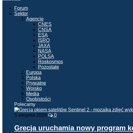
Forum
Sektor
Agencje
CNES
CNSA
ESA
ISRO
JAXA
NASA
POLSA
Roskosmos
Pozostałe
Europa
Polska
Prywatne
Wojsko
Media
Osobistości
Polecamy
5 sierpnia 2026
0
Grecja uruchamia nowy program 