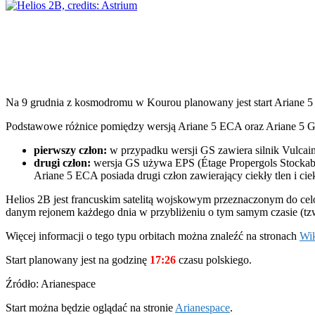
Na 9 grudnia z kosmodromu w Kourou planowany jest start Ariane 5 G
Podstawowe różnice pomiędzy wersją Ariane 5 ECA oraz Ariane 5 G
pierwszy człon:
w przypadku wersji GS zawiera silnik Vulcain
drugi człon:
wersja GS używa EPS (Étage Propergols Stockables
Ariane 5 ECA posiada drugi człon zawierający ciekły tlen i c
Helios 2B jest francuskim satelitą wojskowym przeznaczonym do celó
danym rejonem każdego dnia w przybliżeniu o tym samym czasie (tzw
Więcej informacji o tego typu orbitach można znaleźć na stronach
Wik
Start planowany jest na godzinę
17:26
czasu polskiego.
Źródło: Arianespace
Start można będzie oglądać na stronie
Arianespace
.