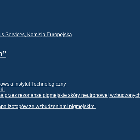
h”
rii
apa izotopów ze wzbudzeniami pigmejskimi