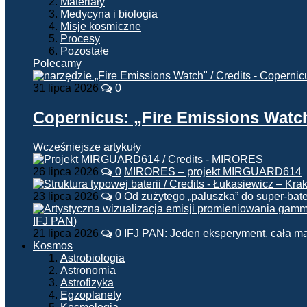
Materiały
Medycyna i biologia
Misje kosmiczne
Procesy
Pozostałe
Polecamy
31 lipca 2026
0
Copernicus: „Fire Emissions Watc
Wcześniejsze artykuły
26 lipca 2026
0
MIRORES – projekt MIRGUARD614
23 lipca 2026
0
Od zużytego „paluszka” do super-bate
21 lipca 2026
0
IFJ PAN: Jeden eksperyment, cała m
Kosmos
Astrobiologia
Astronomia
Astrofizyka
Egzoplanety