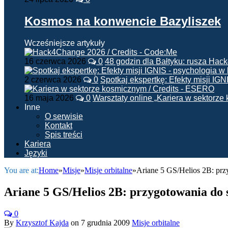
Kosmos na konwencie Bazyliszek
Wcześniejsze artykuły
16 czerwca 2026
0
48 godzin dla Bałtyku: rusza Ha
2 czerwca 2026
0
Spotkaj ekspertkę: Efekty misji IG
16 maja 2026
0
Warsztaty online „Kariera w sektorz
Inne
O serwisie
Kontakt
Spis treści
Kariera
Języki
You are at:
Home
»
Misje
»
Misje orbitalne
»
Ariane 5 GS/Helios 2B: prz
Ariane 5 GS/Helios 2B: przygotowania do 
0
By
Krzysztof Kajda
on
7 grudnia 2009
Misje orbitalne