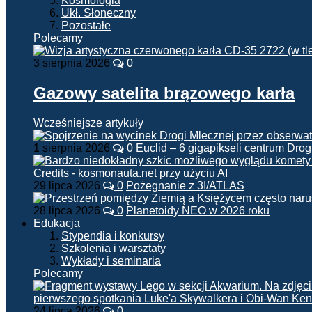
Kosmologia
Ukł. Słoneczny
Pozostałe
Polecamy
3 sierpnia 2026
0
Gazowy satelita brązowego karła
Wcześniejsze artykuły
1 sierpnia 2026
0
Euclid – 6 gigapikseli centrum Drog
29 lipca 2026
0
Pożegnanie z 3I/ATLAS
28 lipca 2026
0
Planetoidy NEO w 2026 roku
Edukacja
Stypendia i konkursy
Szkolenia i warsztaty
Wykłady i seminaria
Polecamy
24 lipca 2026
0