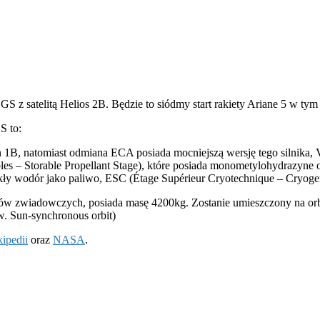
S z satelitą Helios 2B. Będzie to siódmy start rakiety Ariane 5 w ty
S to:
 1B, natomiast odmiana ECA posiada mocniejszą wersję tego silnika, V
 – Storable Propellant Stage), które posiada monometylohydrazyne or
iekły wodór jako paliwo, ESC (Étage Supérieur Cryotechnique – Cryoge
w zwiadowczych, posiada masę 4200kg. Zostanie umieszczony na orbicie
. Sun-synchronous orbit)
ipedii
oraz
NASA
.