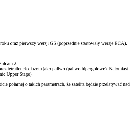
m roku oraz pierwszy wersji GS (poprzednie startowały wersje ECA).
ulcain 2.
az tetratlenek diazotu jako paliwo (paliwo hipergolowe). Natomiast
nic Upper Stage).
 polarnej o takich parametrach, że satelita będzie przelatywać nad