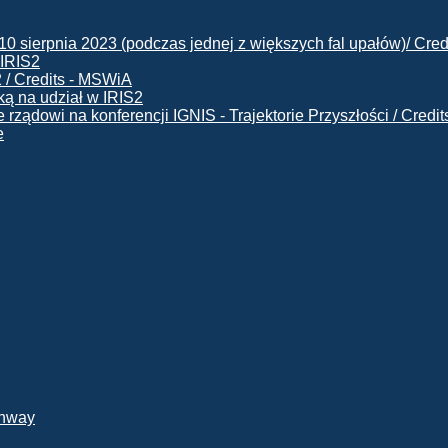
 IRIS2
ą na udział w IRIS2
e