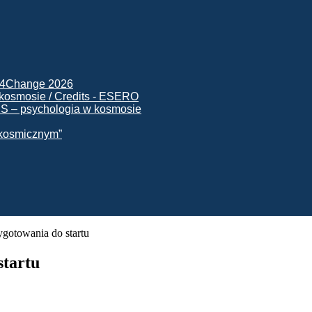
ck4Change 2026
NIS – psychologia w kosmosie
e kosmicznym”
ygotowania do startu
startu