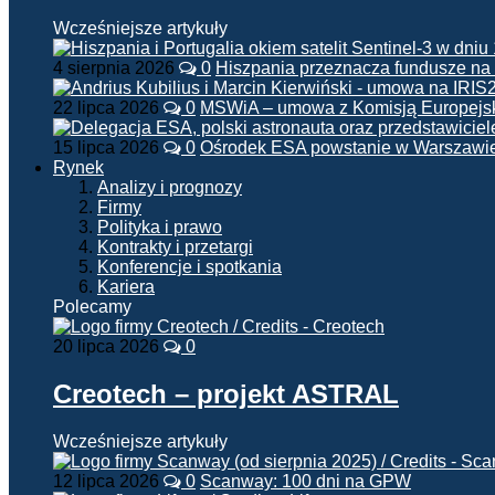
Wcześniejsze artykuły
4 sierpnia 2026
0
Hiszpania przeznacza fundusze na
22 lipca 2026
0
MSWiA – umowa z Komisją Europejsk
15 lipca 2026
0
Ośrodek ESA powstanie w Warszawi
Rynek
Analizy i prognozy
Firmy
Polityka i prawo
Kontrakty i przetargi
Konferencje i spotkania
Kariera
Polecamy
20 lipca 2026
0
Creotech – projekt ASTRAL
Wcześniejsze artykuły
12 lipca 2026
0
Scanway: 100 dni na GPW