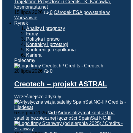
15 lipca 2026
0
Ośrodek ESA powstanie w
Warszawie
Rynek
Analizy i prognozy
Firmy
Polityka i prawo
Kontrakty i przetargi
Konferencje i spotkania
Kariera
Polecamy
20 lipca 2026
0
Creotech – projekt ASTRAL
Wcześniejsze artykuły
6 sierpnia 2026
0
Airbus otrzymał kontrakt na
satelitę bezpiecznej łączności SpainSat NG-III