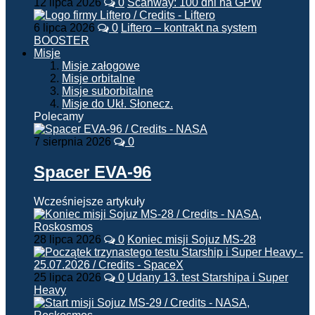
12 lipca 2026
0
Scanway: 100 dni na GPW
6 lipca 2026
0
Liftero – kontrakt na system
BOOSTER
Misje
Misje załogowe
Misje orbitalne
Misje suborbitalne
Misje do Ukł. Słonecz.
Polecamy
7 sierpnia 2026
0
Spacer EVA-96
Wcześniejsze artykuły
28 lipca 2026
0
Koniec misji Sojuz MS-28
25 lipca 2026
0
Udany 13. test Starshipa i Super
Heavy