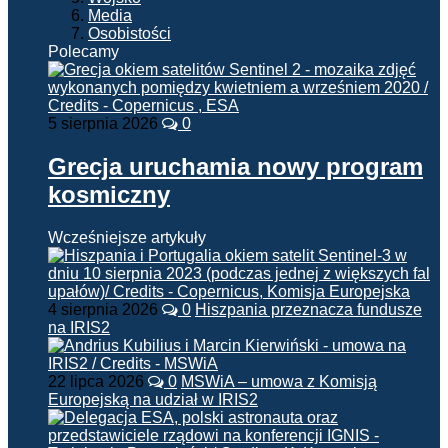
Media
Osobistości
Polecamy
5 sierpnia 2026
0
Grecja uruchamia nowy program
kosmiczny
Wcześniejsze artykuły
4 sierpnia 2026
0
Hiszpania przeznacza fundusze
na IRIS2
22 lipca 2026
0
MSWiA – umowa z Komisją
Europejską na udział w IRIS2