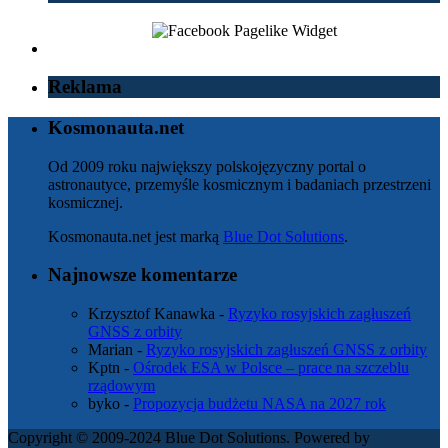
Reklama
Kosmonauta.net
Od 2009 roku największy polskojęzyczny portal o
astronautyce, przemyśle kosmicznym i badaniach przestrzeni
kosmicznej.
Kosmonauta.net jest marką
Blue Dot Solutions
.
Najnowsze komentarze
Krzysztof Kanawka
-
Ryzyko rosyjskich zagłuszeń
GNSS z orbity
Marian
-
Ryzyko rosyjskich zagłuszeń GNSS z orbity
Kptn
-
Ośrodek ESA w Polsce – prace na szczeblu
rządowym
byko
-
Propozycja budżetu NASA na 2027 rok
Copyright © 2009-2024 Blue Dot Solutions. Powered by