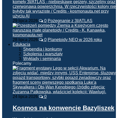
29 lipca 2026
0
Pożegnanie z 3I/ATLAS
28 lipca 2026
0
Planetoidy NEO w 2026 roku
Edukacja
Stypendia i konkursy
Szkolenia i warsztaty
Wykłady i seminaria
Polecamy
24 lipca 2026
0
Kosmos na konwencie Bazyliszek