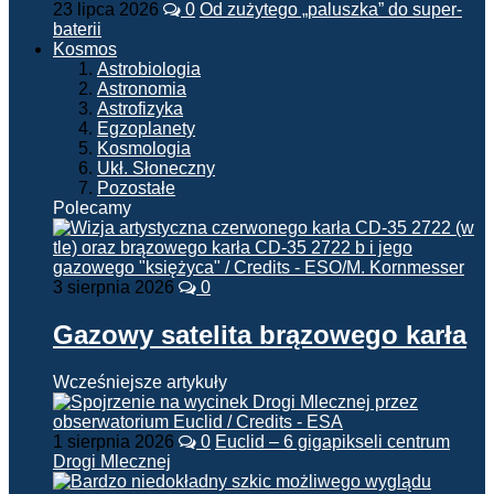
23 lipca 2026
0
Od zużytego „paluszka” do super-
baterii
Kosmos
Astrobiologia
Astronomia
Astrofizyka
Egzoplanety
Kosmologia
Ukł. Słoneczny
Pozostałe
Polecamy
3 sierpnia 2026
0
Gazowy satelita brązowego karła
Wcześniejsze artykuły
1 sierpnia 2026
0
Euclid – 6 gigapikseli centrum
Drogi Mlecznej