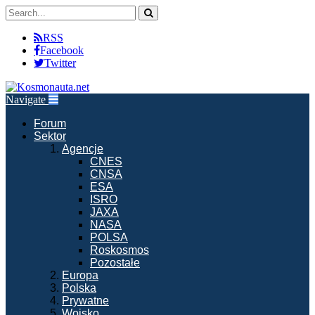
RSS
Facebook
Twitter
Navigate
Forum
Sektor
Agencje
CNES
CNSA
ESA
ISRO
JAXA
NASA
POLSA
Roskosmos
Pozostałe
Europa
Polska
Prywatne
Wojsko