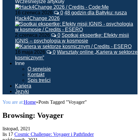
Wcześniejsze artykuły
16 czerwca 2026
0
48 godzin dla Bałtyku: rusza
Hack4Change 2026
2 czerwca 2026
0
Spotkaj ekspertkę: Efekty misji
IGNIS – psychologia w kosmosie
16 maja 2026
0
Warsztaty online „Kariera w sektorze
kosmicznym”
Inne
O serwisie
Kontakt
Spis treści
Kariera
Języki
You are at:
Home
»
Posts Tagged "Voyager"
Browsing:
Voyager
listopad, 2021
lis 17
Cosmic Challenge: Voyager i Pathfinder
październik, 2021