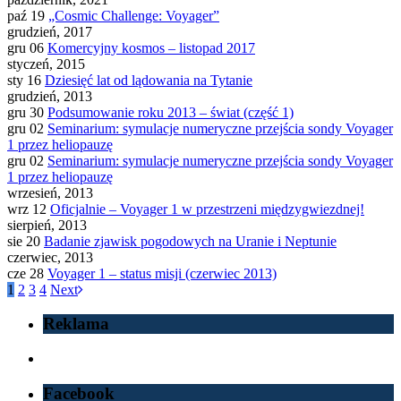
paź 19
„Cosmic Challenge: Voyager”
grudzień, 2017
gru 06
Komercyjny kosmos – listopad 2017
styczeń, 2015
sty 16
Dziesięć lat od lądowania na Tytanie
grudzień, 2013
gru 30
Podsumowanie roku 2013 – świat (część 1)
gru 02
Seminarium: symulacje numeryczne przejścia sondy Voyager
1 przez heliopauzę
gru 02
Seminarium: symulacje numeryczne przejścia sondy Voyager
1 przez heliopauzę
wrzesień, 2013
wrz 12
Oficjalnie – Voyager 1 w przestrzeni międzygwiezdnej!
sierpień, 2013
sie 20
Badanie zjawisk pogodowych na Uranie i Neptunie
czerwiec, 2013
cze 28
Voyager 1 – status misji (czerwiec 2013)
1
2
3
4
Next
Reklama
Facebook