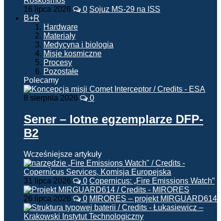
16 lipca 2026
0
Sojuz MS-29 na ISS
B+R
Hardware
Materiały
Medycyna i biologia
Misje kosmiczne
Procesy
Pozostałe
Polecamy
8 sierpnia 2026
0
Sener – lotne egzemplarze DFP-
B2
Wcześniejsze artykuły
31 lipca 2026
0
Copernicus: „Fire Emissions Watch”
26 lipca 2026
0
MIRORES – projekt MIRGUARD614