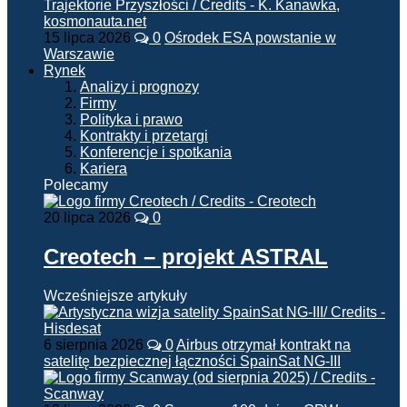
15 lipca 2026
0
Ośrodek ESA powstanie w
Warszawie
Rynek
Analizy i prognozy
Firmy
Polityka i prawo
Kontrakty i przetargi
Konferencje i spotkania
Kariera
Polecamy
20 lipca 2026
0
Creotech – projekt ASTRAL
Wcześniejsze artykuły
6 sierpnia 2026
0
Airbus otrzymał kontrakt na
satelitę bezpiecznej łączności SpainSat NG-III