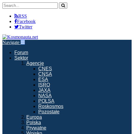
RSS
Facebook
Twitter
Navigate
Forum
Sektor
Agencje
CNES
CNSA
ESA
ISRO
JAXA
NASA
POLSA
Roskosmos
Pozostałe
Europa
Polska
Prywatne
Wojsko