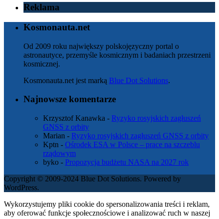
Reklama
Kosmonauta.net
Od 2009 roku największy polskojęzyczny portal o
astronautyce, przemyśle kosmicznym i badaniach przestrzeni
kosmicznej.
Kosmonauta.net jest marką
Blue Dot Solutions
.
Najnowsze komentarze
Krzysztof Kanawka
-
Ryzyko rosyjskich zagłuszeń
GNSS z orbity
Marian
-
Ryzyko rosyjskich zagłuszeń GNSS z orbity
Kptn
-
Ośrodek ESA w Polsce – prace na szczeblu
rządowym
byko
-
Propozycja budżetu NASA na 2027 rok
Copyright © 2009-2024 Blue Dot Solutions. Powered by
WordPress.
Wykorzystujemy pliki cookie do spersonalizowania treści i reklam,
aby oferować funkcje społecznościowe i analizować ruch w naszej