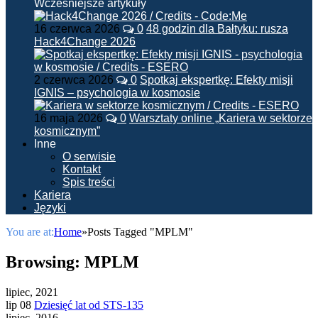
Wcześniejsze artykuły
16 czerwca 2026
0
48 godzin dla Bałtyku: rusza
Hack4Change 2026
2 czerwca 2026
0
Spotkaj ekspertkę: Efekty misji
IGNIS – psychologia w kosmosie
16 maja 2026
0
Warsztaty online „Kariera w sektorze
kosmicznym”
Inne
O serwisie
Kontakt
Spis treści
Kariera
Języki
You are at:
Home
»
Posts Tagged "MPLM"
Browsing:
MPLM
lipiec, 2021
lip 08
Dziesięć lat od STS-135
lipiec, 2016