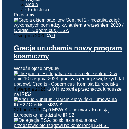
Media
Osobistości
Polecamy
5 sierpnia 2026
0
Grecja uruchamia nowy program
kosmiczny
Wcześniejsze artykuły
4 sierpnia 2026
0
Hiszpania przeznacza fundusze
na IRIS2
22 lipca 2026
0
MSWiA – umowa z Komisją
Europejską na udział w IRIS2