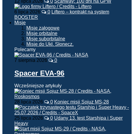
12 lipca 2026
0
Scanway: 100 dni na GPW
6 lipca 2026
0
Liftero – kontrakt na system
BOOSTER
Misje
Misje załogowe
Misje orbitalne
Misje suborbitalne
Misje do Ukł. Słonecz.
Polecamy
7 sierpnia 2026
0
Spacer EVA-96
Wcześniejsze artykuły
28 lipca 2026
0
Koniec misji Sojuz MS-28
25 lipca 2026
0
Udany 13. test Starshipa i Super
Heavy