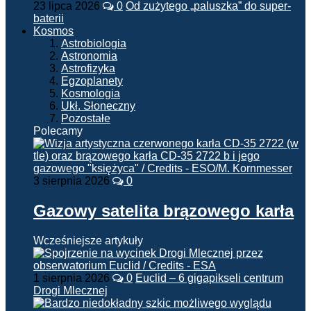
23 lipca 2026
0
Od zużytego „paluszka” do super-
baterii
Kosmos
Astrobiologia
Astronomia
Astrofizyka
Egzoplanety
Kosmologia
Ukł. Słoneczny
Pozostałe
Polecamy
3 sierpnia 2026
0
Gazowy satelita brązowego karła
Wcześniejsze artykuły
1 sierpnia 2026
0
Euclid – 6 gigapikseli centrum
Drogi Mlecznej