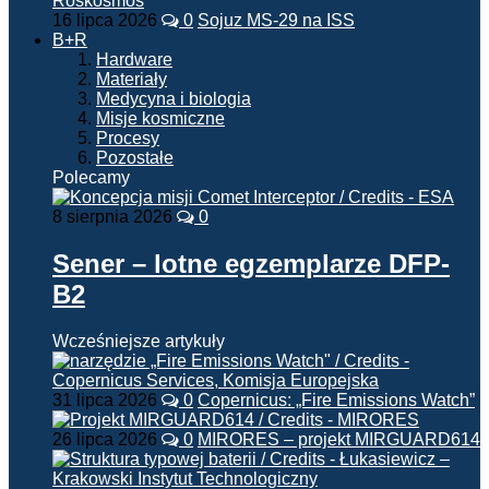
16 lipca 2026
0
Sojuz MS-29 na ISS
B+R
Hardware
Materiały
Medycyna i biologia
Misje kosmiczne
Procesy
Pozostałe
Polecamy
8 sierpnia 2026
0
Sener – lotne egzemplarze DFP-
B2
Wcześniejsze artykuły
31 lipca 2026
0
Copernicus: „Fire Emissions Watch”
26 lipca 2026
0
MIRORES – projekt MIRGUARD614