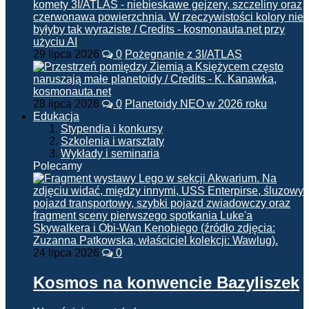
29 lipca 2026
0
Pożegnanie z 3I/ATLAS
28 lipca 2026
0
Planetoidy NEO w 2026 roku
Edukacja
Stypendia i konkursy
Szkolenia i warsztaty
Wykłady i seminaria
Polecamy
24 lipca 2026
0
Kosmos na konwencie Bazyliszek