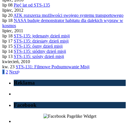
lip 08
Pięć lat od STS-135
lipiec, 2012
lip 20
ATK rozszerza możliwości swojego systemu transportowego
lip 18
NASA buduje demonstrator habitatu dla dalekich wypraw w
kosmos
lipiec, 2011
lip 18
STS-135: jedenasty dzień misji
lip 17
STS-135: dziesiąty dzień misji
lip 15
STS-135: ósmy dzień misji
lip 14
STS-135: siódmy dzień misji
lip 13
STS-135: szósty dzień misji
kwiecień, 2010
kw. 23
STS-131: Filmowe Podsumowanie Misji
1
2
Next
Reklama
Facebook