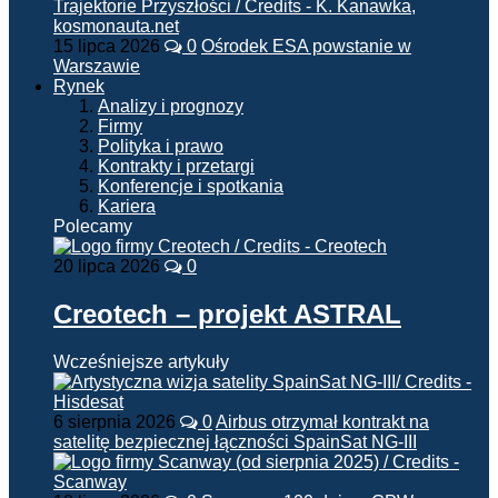
15 lipca 2026
0
Ośrodek ESA powstanie w
Warszawie
Rynek
Analizy i prognozy
Firmy
Polityka i prawo
Kontrakty i przetargi
Konferencje i spotkania
Kariera
Polecamy
20 lipca 2026
0
Creotech – projekt ASTRAL
Wcześniejsze artykuły
6 sierpnia 2026
0
Airbus otrzymał kontrakt na
satelitę bezpiecznej łączności SpainSat NG-III