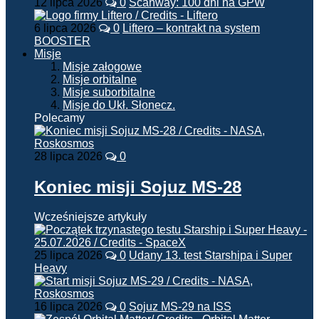
12 lipca 2026
0
Scanway: 100 dni na GPW
6 lipca 2026
0
Liftero – kontrakt na system
BOOSTER
Misje
Misje załogowe
Misje orbitalne
Misje suborbitalne
Misje do Ukł. Słonecz.
Polecamy
28 lipca 2026
0
Koniec misji Sojuz MS-28
Wcześniejsze artykuły
25 lipca 2026
0
Udany 13. test Starshipa i Super
Heavy
16 lipca 2026
0
Sojuz MS-29 na ISS