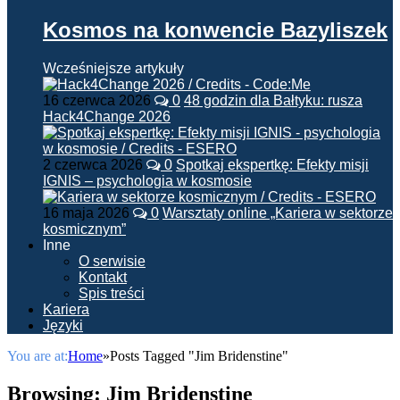
Kosmos na konwencie Bazyliszek
Wcześniejsze artykuły
16 czerwca 2026
0
48 godzin dla Bałtyku: rusza
Hack4Change 2026
2 czerwca 2026
0
Spotkaj ekspertkę: Efekty misji
IGNIS – psychologia w kosmosie
16 maja 2026
0
Warsztaty online „Kariera w sektorze
kosmicznym”
Inne
O serwisie
Kontakt
Spis treści
Kariera
Języki
You are at:
Home
»
Posts Tagged "Jim Bridenstine"
Browsing:
Jim Bridenstine