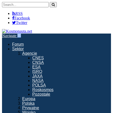
RSS
Facebook
Twitter
Navigate
Forum
Sektor
Agencje
CNES
CNSA
ESA
ISRO
JAXA
NASA
POLSA
Roskosmos
Pozostałe
Europa
Polska
Prywatne
Wojsko