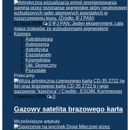
21 lipca 2026
0
IFJ PAN: Jeden eksperyment, cała
mapa izotopów ze wzbudzeniami pigmejskimi
Kosmos
Astrobiologia
Astronomia
Astrofizyka
Egzoplanety
Kosmologia
Ukł. Słoneczny
Pozostałe
Polecamy
3 sierpnia 2026
0
Gazowy satelita brązowego karła
Wcześniejsze artykuły