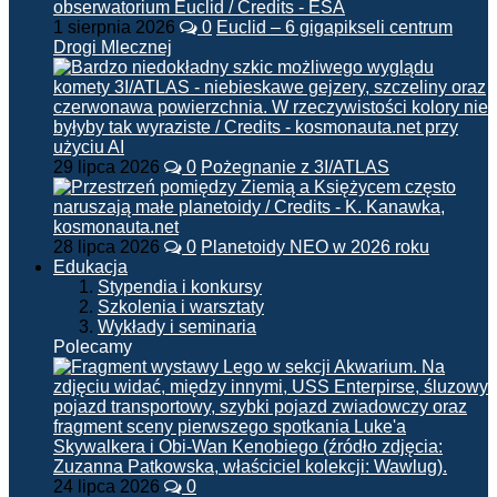
1 sierpnia 2026
0
Euclid – 6 gigapikseli centrum
Drogi Mlecznej
29 lipca 2026
0
Pożegnanie z 3I/ATLAS
28 lipca 2026
0
Planetoidy NEO w 2026 roku
Edukacja
Stypendia i konkursy
Szkolenia i warsztaty
Wykłady i seminaria
Polecamy
24 lipca 2026
0