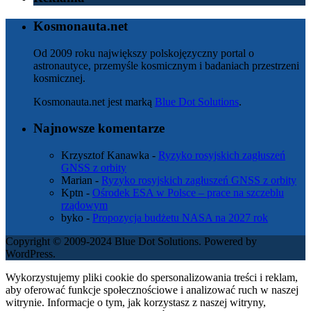
Kosmonauta.net
Od 2009 roku największy polskojęzyczny portal o
astronautyce, przemyśle kosmicznym i badaniach przestrzeni
kosmicznej.
Kosmonauta.net jest marką
Blue Dot Solutions
.
Najnowsze komentarze
Krzysztof Kanawka
-
Ryzyko rosyjskich zagłuszeń
GNSS z orbity
Marian
-
Ryzyko rosyjskich zagłuszeń GNSS z orbity
Kptn
-
Ośrodek ESA w Polsce – prace na szczeblu
rządowym
byko
-
Propozycja budżetu NASA na 2027 rok
Copyright © 2009-2024 Blue Dot Solutions. Powered by
WordPress.
Wykorzystujemy pliki cookie do spersonalizowania treści i reklam,
aby oferować funkcje społecznościowe i analizować ruch w naszej
witrynie. Informacje o tym, jak korzystasz z naszej witryny,