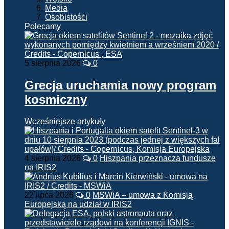
Media
Osobistości
Polecamy
5 sierpnia 2026
0
Grecja uruchamia nowy program
kosmiczny
Wcześniejsze artykuły
4 sierpnia 2026
0
Hiszpania przeznacza fundusze
na IRIS2
22 lipca 2026
0
MSWiA – umowa z Komisją
Europejską na udział w IRIS2