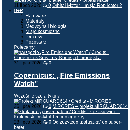
11 lipca 2026
0
Orbital Matter – misja Replicator 2
B+R
Hardware
Materiały
Medycyna i biologia
Misje kosmiczne
Procesy
Pozostałe
Polecamy
31 lipca 2026
0
Copernicus: „Fire Emissions
Watch”
Wcześniejsze artykuły
26 lipca 2026
0
MIRORES – projekt MIRGUARD614
23 lipca 2026
0
Od zużytego „paluszka” do super-
baterii