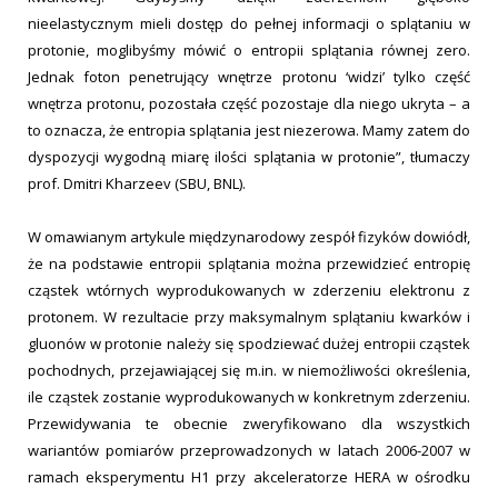
nieelastycznym mieli dostęp do pełnej informacji o splątaniu w
protonie, moglibyśmy mówić o entropii splątania równej zero.
Jednak foton penetrujący wnętrze protonu ‘widzi’ tylko część
wnętrza protonu, pozostała część pozostaje dla niego ukryta – a
to oznacza, że entropia splątania jest niezerowa. Mamy zatem do
dyspozycji wygodną miarę ilości splątania w protonie”, tłumaczy
prof. Dmitri Kharzeev (SBU, BNL).
W omawianym artykule międzynarodowy zespół fizyków dowiódł,
że na podstawie entropii splątania można przewidzieć entropię
cząstek wtórnych wyprodukowanych w zderzeniu elektronu z
protonem. W rezultacie przy maksymalnym splątaniu kwarków i
gluonów w protonie należy się spodziewać dużej entropii cząstek
pochodnych, przejawiającej się m.in. w niemożliwości określenia,
ile cząstek zostanie wyprodukowanych w konkretnym zderzeniu.
Przewidywania te obecnie zweryfikowano dla wszystkich
wariantów pomiarów przeprowadzonych w latach 2006-2007 w
ramach eksperymentu H1 przy akceleratorze HERA w ośrodku