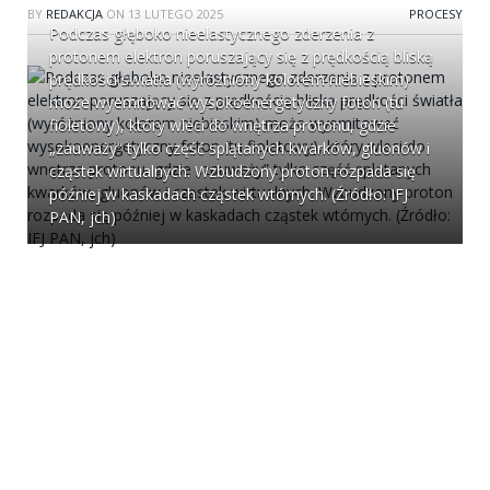
BY
REDAKCJA
ON
13 LUTEGO 2025
PROCESY
Podczas głęboko nieelastycznego zderzenia z
protonem elektron poruszający się z prędkością bliską
prędkości światła (wyróżniony kolorem niebieskim)
może wyemitować wysokoenergetyczny foton (tu
fioletowy), który wleci do wnętrza protonu, gdzie
„zauważy” tylko część splątanych kwarków, gluonów i
cząstek wirtualnych. Wzbudzony proton rozpada się
później w kaskadach cząstek wtórnych. (Źródło: IFJ
PAN, jch)