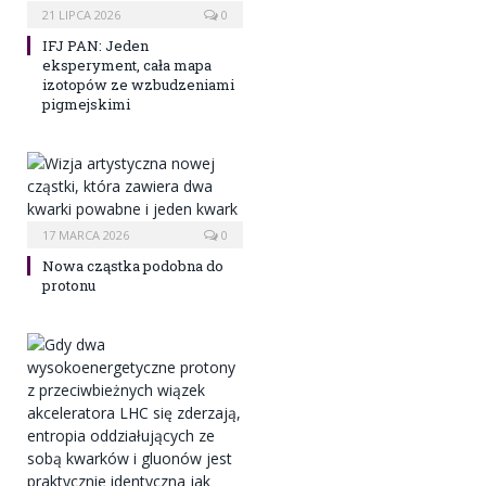
21 LIPCA 2026
0
IFJ PAN: Jeden
eksperyment, cała mapa
izotopów ze wzbudzeniami
pigmejskimi
17 MARCA 2026
0
Nowa cząstka podobna do
protonu