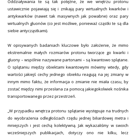
Oddziaływania te są tak potężne, że we wnętrzu protonu
ustawicznie pojawiają się i znikają pary wirtualnych kwarków i
antykwarków (nawet tak masywnych jak powabne) oraz pary
wirtualnych gluonów (co jest możliwe, ponieważ cząstki te są dla
siebie antycząstkami).
W opisywanych badaniach kluczowe było założenie, że mimo
ekstremalnie małych rozmiarów protonu tworzące go kwarki i
gluony – wspólnie nazywane partonami – są kwantowo splątane.
O splątaniu między obiektami kwantowymi mówimy wtedy, gdy
wartości jakiejś cechy jednego obiektu reagują na jej zmiany w
innym mimo faktu, że informacja o zmianie nie miała czasu, by
zostać między nimi przesłana za pomocą jakiegokolwiek nośnika
transportowanego przez przestrzeń.
„W przypadku wnętrza protonu splątanie występuje na trudnych
do wyobrażenia odległościach rzędu jednej biliardowej metra i
mniejszych i jest cechą kolektywną. Jak wykazaliśmy w swoich
wcześniejszych publikacjach, dotyczy ono nie kilku, lecz