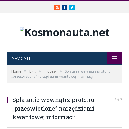
RSS
Facebook
Twitter
NAVIGATE
»
»
»
Home
B+R
Procesy
Splątanie wewnątrz protonu
„prześwietlone” narzędziami kwantowej informacji
Splątanie wewnątrz protonu
0
„prześwietlone” narzędziami
kwantowej informacji