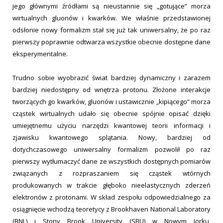
jego głównymi źródłami są nieustannie się „gotujące” morza
wirtualnych gluonów i kwarków. We właśnie przedstawionej
odsłonie nowy formalizm stał się już tak uniwersalny, że po raz
pierwszy poprawnie odtwarza wszystkie obecnie dostępne dane
eksperymentalne.
Trudno sobie wyobrazić świat bardziej dynamiczny i zarazem
bardziej niedostępny od wnętrza protonu. Złożone interakcje
tworzących go kwarków, gluonów i ustawicznie „kipiącego” morza
cząstek wirtualnych udało się obecnie spójnie opisać dzięki
umiejętnemu użyciu narzędzi kwantowej teorii informacji i
zjawisku kwantowego splątania. Nowy, bardziej od
dotychczasowego uniwersalny formalizm pozwolił po raz
pierwszy wytłumaczyć dane ze wszystkich dostępnych pomiarów
związanych z rozpraszaniem się cząstek wtórnych
produkowanych w trakcie głęboko nieelastycznych zderzeń
elektronów z protonami. W skład zespołu odpowiedzialnego za
osiągnięcie wchodzą teoretycy z Brookhaven National Laboratory
(BNL) i Stony Brook University (SBU) w Nowym Jorku,