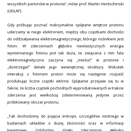
wszystkich partonów w protonie”, mówi prof. Martin Hentschinski
(UDLAP).
Gdy próbując poznać maksymalnie splątane wnętrze protonu
uderzamy w niego elektronem, między obu cząstkami dochodzi
do oddziaływania elektromagnetycznego, którego nośnikiem jest
foton. W zderzeniach głęboko nieelastycznych energia
wymienianego fotonu jest tak duża, że związana z nim fala
elektromagnetyczna zaczyna się „mieścić” w protonie i
„dostrzegać” detale jego wewnętrznej struktury. Wskutek
interakcji z fotonem proton może się następnie rozpaść
produkując liczne cząstki wtórne. Splątanie przejawi się tu w
fakcie, że liczba cząstek pochodnych wyprodukowanych w trakcie
zderzenia jest wielkością zdeterminowaną jedynie przez
próbkowany obszar protonu.
„Tak dochodzimy do pojęcia entropii, szczególnie istotnego w
badaniach układów o dużej złożoności oraz w informacji
kwantowej. Gdybyśmy dzięki zderzeniom głęboko