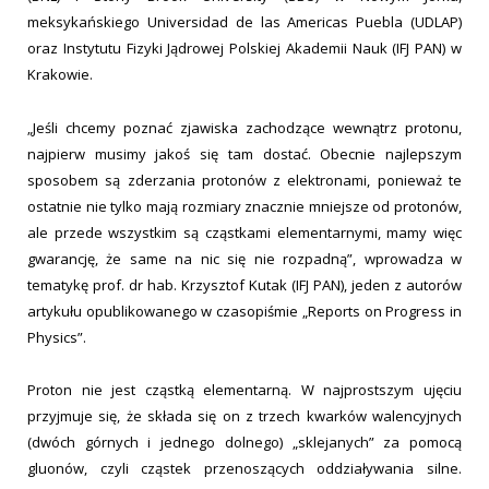
meksykańskiego Universidad de las Americas Puebla (UDLAP)
oraz Instytutu Fizyki Jądrowej Polskiej Akademii Nauk (IFJ PAN) w
Krakowie.
„Jeśli chcemy poznać zjawiska zachodzące wewnątrz protonu,
najpierw musimy jakoś się tam dostać. Obecnie najlepszym
sposobem są zderzania protonów z elektronami, ponieważ te
ostatnie nie tylko mają rozmiary znacznie mniejsze od protonów,
ale przede wszystkim są cząstkami elementarnymi, mamy więc
gwarancję, że same na nic się nie rozpadną”, wprowadza w
tematykę prof. dr hab. Krzysztof Kutak (IFJ PAN), jeden z autorów
artykułu opublikowanego w czasopiśmie „Reports on Progress in
Physics”.
Proton nie jest cząstką elementarną. W najprostszym ujęciu
przyjmuje się, że składa się on z trzech kwarków walencyjnych
(dwóch górnych i jednego dolnego) „sklejanych” za pomocą
gluonów, czyli cząstek przenoszących oddziaływania silne.