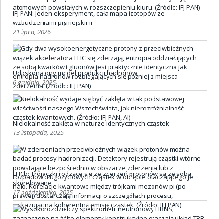
IFJ PAN: Jeden eksperyment, cała mapa izotopów ze
wzbudzeniami pigmejskimi
21 lipca, 2026
Udoskonalony model produkcji hadronów
6 grudnia, 2025
Nielokalność zaklęta w naturze identycznych cząstek
13 listopada, 2025
LHCb: Trojaczki rodzące się ze zderzeń protonów są ze sobą
skorelowane
17 października, 2025