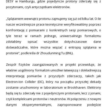
DESY w Hamburgu, gdzie pojedyncze protony zderzały się z
pozytonami, czyli antycząstkami elektronów.
„Splątaniem wewnątrz protonu zajmujemy się już od kilku lat. O ile
nasze wcześniejsze prace teoretyczne weryfikowaliśmy poprzez
konfrontację z pomiarami z konkretnych sesji pomiarowych, o
tyle teraz w ramach jednego, uniwersalnego formalizmu
zdołaliśmy opisać wszystkie dotychczasowe dane
doświadczalne, które można wiązać z entropią splątania w
protonie”, podkreśla dr Zhoudunming Tu (BNL).
Zespół fizyków zaangażowanych w projekt przewiduje, że
właśnie uogólniony formalizm umożliwi łatwiejszą i dokładniejszą
interpretację pomiarów z przyszłych zderzaczy, takich jak
Electron-Ion Collider (EIC), który na początku przyszłej dekady
zostanie uruchomiony w laboratorium w Brookhaven. Elektrony
będą się tu zderzały nie z pojedynczymi protonami, lecz z jonami,
czyli kompleksami protonów i neutronów. W połączeniu z nowymi
danymi eksperymentalnymi, zaproponowane podejście