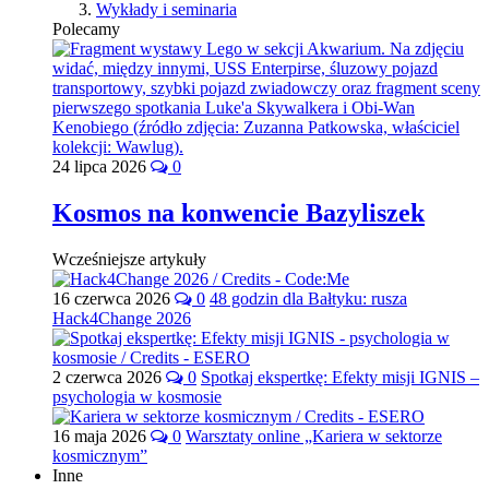
Wykłady i seminaria
Polecamy
24 lipca 2026
0
Kosmos na konwencie Bazyliszek
Wcześniejsze artykuły
16 czerwca 2026
0
48 godzin dla Bałtyku: rusza
Hack4Change 2026
2 czerwca 2026
0
Spotkaj ekspertkę: Efekty misji IGNIS –
psychologia w kosmosie
16 maja 2026
0
Warsztaty online „Kariera w sektorze
kosmicznym”
Inne