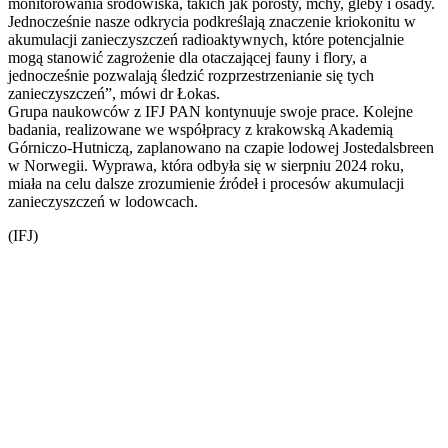
monitorowania środowiska, takich jak porosty, mchy, gleby i osady.
Jednocześnie nasze odkrycia podkreślają znaczenie kriokonitu w
akumulacji zanieczyszczeń radioaktywnych, które potencjalnie
mogą stanowić zagrożenie dla otaczającej fauny i flory, a
jednocześnie pozwalają śledzić rozprzestrzenianie się tych
zanieczyszczeń”, mówi dr Łokas.
Grupa naukowców z IFJ PAN kontynuuje swoje prace. Kolejne
badania, realizowane we współpracy z krakowską Akademią
Górniczo-Hutniczą, zaplanowano na czapie lodowej Jostedalsbreen
w Norwegii. Wyprawa, która odbyła się w sierpniu 2024 roku,
miała na celu dalsze zrozumienie źródeł i procesów akumulacji
zanieczyszczeń w lodowcach.
(IFJ)