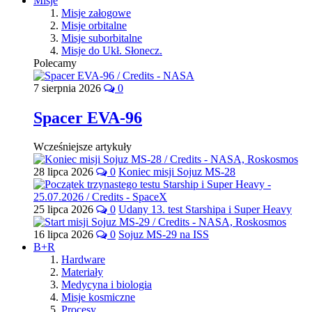
Misje
Misje załogowe
Misje orbitalne
Misje suborbitalne
Misje do Ukł. Słonecz.
Polecamy
7 sierpnia 2026
0
Spacer EVA-96
Wcześniejsze artykuły
28 lipca 2026
0
Koniec misji Sojuz MS-28
25 lipca 2026
0
Udany 13. test Starshipa i Super Heavy
16 lipca 2026
0
Sojuz MS-29 na ISS
B+R
Hardware
Materiały
Medycyna i biologia
Misje kosmiczne
Procesy