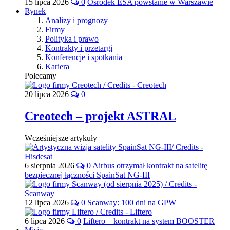
15 lipca 2026
0
Ośrodek ESA powstanie w Warszawie
Rynek
Analizy i prognozy
Firmy
Polityka i prawo
Kontrakty i przetargi
Konferencje i spotkania
Kariera
Polecamy
20 lipca 2026
0
Creotech – projekt ASTRAL
Wcześniejsze artykuły
6 sierpnia 2026
0
Airbus otrzymał kontrakt na satelitę
bezpiecznej łączności SpainSat NG-III
12 lipca 2026
0
Scanway: 100 dni na GPW
6 lipca 2026
0
Liftero – kontrakt na system BOOSTER