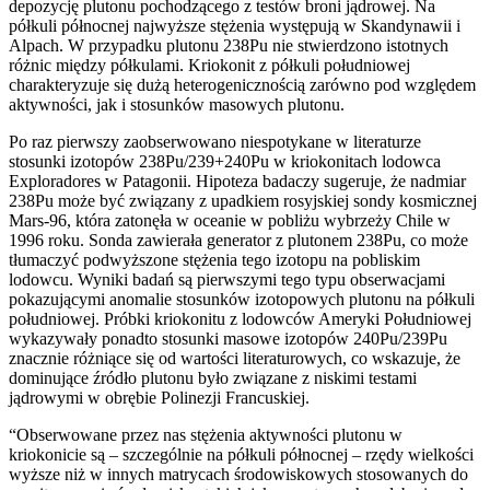
depozycję plutonu pochodzącego z testów broni jądrowej. Na
półkuli północnej najwyższe stężenia występują w Skandynawii i
Alpach. W przypadku plutonu 238Pu nie stwierdzono istotnych
różnic między półkulami. Kriokonit z półkuli południowej
charakteryzuje się dużą heterogenicznością zarówno pod względem
aktywności, jak i stosunków masowych plutonu.
Po raz pierwszy zaobserwowano niespotykane w literaturze
stosunki izotopów 238Pu/239+240Pu w kriokonitach lodowca
Exploradores w Patagonii. Hipoteza badaczy sugeruje, że nadmiar
238Pu może być związany z upadkiem rosyjskiej sondy kosmicznej
Mars-96, która zatonęła w oceanie w pobliżu wybrzeży Chile w
1996 roku. Sonda zawierała generator z plutonem 238Pu, co może
tłumaczyć podwyższone stężenia tego izotopu na pobliskim
lodowcu. Wyniki badań są pierwszymi tego typu obserwacjami
pokazującymi anomalie stosunków izotopowych plutonu na półkuli
południowej. Próbki kriokonitu z lodowców Ameryki Południowej
wykazywały ponadto stosunki masowe izotopów 240Pu/239Pu
znacznie różniące się od wartości literaturowych, co wskazuje, że
dominujące źródło plutonu było związane z niskimi testami
jądrowymi w obrębie Polinezji Francuskiej.
“Obserwowane przez nas stężenia aktywności plutonu w
kriokonicie są – szczególnie na półkuli północnej – rzędy wielkości
wyższe niż w innych matrycach środowiskowych stosowanych do