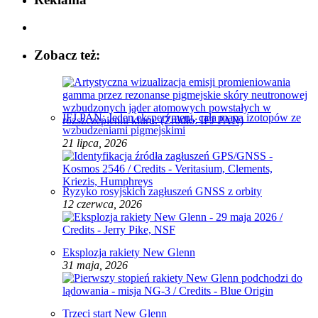
Zobacz też:
IFJ PAN: Jeden eksperyment, cała mapa izotopów ze
wzbudzeniami pigmejskimi
21 lipca, 2026
Ryzyko rosyjskich zagłuszeń GNSS z orbity
12 czerwca, 2026
Eksplozja rakiety New Glenn
31 maja, 2026
Trzeci start New Glenn