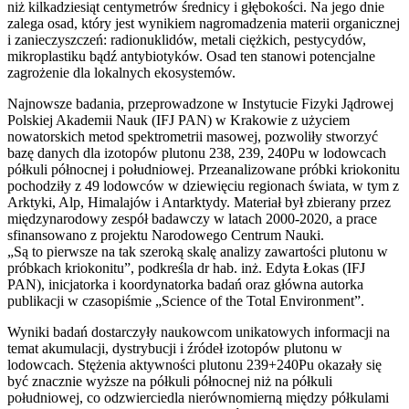
niż kilkadziesiąt centymetrów średnicy i głębokości. Na jego dnie
zalega osad, który jest wynikiem nagromadzenia materii organicznej
i zanieczyszczeń: radionuklidów, metali ciężkich, pestycydów,
mikroplastiku bądź antybiotyków. Osad ten stanowi potencjalne
zagrożenie dla lokalnych ekosystemów.
Najnowsze badania, przeprowadzone w Instytucie Fizyki Jądrowej
Polskiej Akademii Nauk (IFJ PAN) w Krakowie z użyciem
nowatorskich metod spektrometrii masowej, pozwoliły stworzyć
bazę danych dla izotopów plutonu 238, 239, 240Pu w lodowcach
półkuli północnej i południowej. Przeanalizowane próbki kriokonitu
pochodziły z 49 lodowców w dziewięciu regionach świata, w tym z
Arktyki, Alp, Himalajów i Antarktydy. Materiał był zbierany przez
międzynarodowy zespół badawczy w latach 2000-2020, a prace
sfinansowano z projektu Narodowego Centrum Nauki.
„Są to pierwsze na tak szeroką skalę analizy zawartości plutonu w
próbkach kriokonitu”, podkreśla dr hab. inż. Edyta Łokas (IFJ
PAN), inicjatorka i koordynatorka badań oraz główna autorka
publikacji w czasopiśmie „Science of the Total Environment”.
Wyniki badań dostarczyły naukowcom unikatowych informacji na
temat akumulacji, dystrybucji i źródeł izotopów plutonu w
lodowcach. Stężenia aktywności plutonu 239+240Pu okazały się
być znacznie wyższe na półkuli północnej niż na półkuli
południowej, co odzwierciedla nierównomierną między półkulami