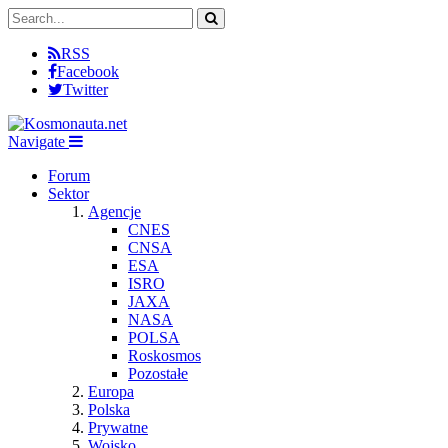
RSS
Facebook
Twitter
Navigate
Forum
Sektor
Agencje
CNES
CNSA
ESA
ISRO
JAXA
NASA
POLSA
Roskosmos
Pozostałe
Europa
Polska
Prywatne
Wojsko