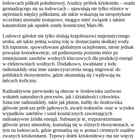
lodowcach półkuli południowej. Analizy próbek kriokonitu – osadu
gromadzącego się na lodowcach – ujawniają nie tylko różnice w
stężeniach między półkulami, ale także wskazują na niespotykane
wcześniej anomalie izotopowe, mogące mieć związek z takimi
katastrofami jak upadek sondy kosmicznej Mars-96.
Lodowce górskie nie tylko dodają krajobrazowi majestatycznego
uroku, ale także pełnią ważną rolę w dostarczaniu słodkiej wody.
Ich topnienie, spowodowane globalnym ociepleniem, niesie jednak
poważne konsekwencje, od podnoszenia poziomu mórz po
zmniejszanie zasobów wodnych kluczowych dla produkcji energii
w elektrowniach wodnych. Dodatkowo, uwalniane z lodu
radionuklidy oraz inne zanieczyszczenia mogą migrować do
pobliskich ekosystemów, gdzie akumulują się i wpływają na
łańcuch troficzny.
Radioaktywne pierwiastki są obecne w środowisku zarówno
wskutek naturalnych procesów, jak i działalności człowieka.
Sztuczne radionuklidy, takie jak pluton, trafiły do środowiska
głównie podczas prób jądrowych, awarii reaktorów oraz w wyniku
wypadków satelitów i sond kosmicznych zawierających
radioaktywne źródła energii. Substancje te, rozprzestrzeniane
głównie przez atmosferę, kumulują się w różnych ekosystemach, w
tym na lodowcach, gdzie gromadzą się w postaci ciemnych osadów
zwanych kriokonitami. Typowy dołek kriokonitowy ma nie więcej