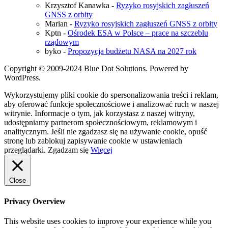
Krzysztof Kanawka
-
Ryzyko rosyjskich zagłuszeń
GNSS z orbity
Marian
-
Ryzyko rosyjskich zagłuszeń GNSS z orbity
Kptn
-
Ośrodek ESA w Polsce – prace na szczeblu
rządowym
byko
-
Propozycja budżetu NASA na 2027 rok
Copyright © 2009-2024 Blue Dot Solutions. Powered by
WordPress.
Wykorzystujemy pliki cookie do spersonalizowania treści i reklam,
aby oferować funkcje społecznościowe i analizować ruch w naszej
witrynie. Informacje o tym, jak korzystasz z naszej witryny,
udostępniamy partnerom społecznościowym, reklamowym i
analitycznym. Jeśli nie zgadzasz się na używanie cookie, opuść
stronę lub zablokuj zapisywanie cookie w ustawieniach
przeglądarki.
Zgadzam się
Więcej
Close
Privacy Overview
This website uses cookies to improve your experience while you