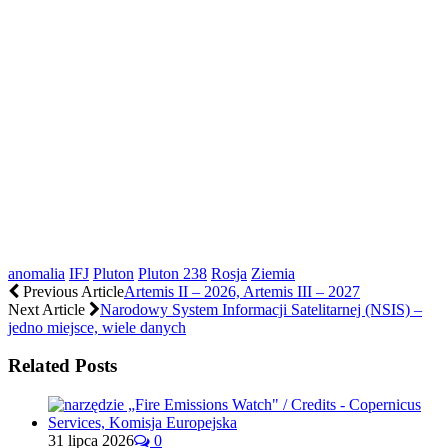
anomalia
IFJ
Pluton
Pluton 238
Rosja
Ziemia
Previous Article
Artemis II – 2026, Artemis III – 2027
Next Article
Narodowy System Informacji Satelitarnej (NSIS) –
jedno miejsce, wiele danych
Related Posts
31 lipca 2026
0