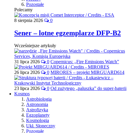
Pozostałe
Polecamy
8 sierpnia 2026
0
Sener – lotne egzemplarze DFP-B2
Wcześniejsze artykuły
31 lipca 2026
0
Copernicus: „Fire Emissions Watch”
26 lipca 2026
0
MIRORES – projekt MIRGUARD614
23 lipca 2026
0
Od zużytego „paluszka” do super-baterii
Kosmos
Astrobiologia
Astronomia
Astrofizyka
Egzoplanety
Kosmologia
Ukł. Słoneczny
Pozostałe