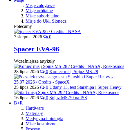
Misje
Misje załogowe
Misje orbitalne
Misje suborbitalne
Misje do Ukł. Słonecz.
Polecamy
7 sierpnia 2026
0
Spacer EVA-96
Wcześniejsze artykuły
28 lipca 2026
0
Koniec misji Sojuz MS-28
25 lipca 2026
0
Udany 13. test Starshipa i Super Heavy
16 lipca 2026
0
Sojuz MS-29 na ISS
B+R
Hardware
Materiały
Medycyna i biologia
Misje kosmiczne
Procesy