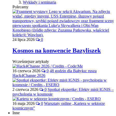
Wykłady i seminaria
Polecamy
24 lipca 2026
0
Kosmos na konwencie Bazyliszek
Wcześniejsze artykuły
16 czerwca 2026
0
48 godzin dla Bałtyku: rusza
Hack4Change 2026
2 czerwca 2026
0
Spotkaj ekspertkę: Efekty misji IGNIS –
psychologia w kosmosie
16 maja 2026
0
Warsztaty online „Kariera w sektorze
kosmicznym”
Inne