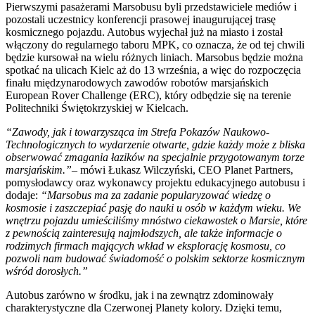
P
ierwszymi pasażerami Marsobusu byli przedstawiciele mediów i
pozostali uczestnicy konferencji prasowej inaugurującej trasę
kosmicznego pojazdu. Autobus wyjechał już na miasto i został
włączony do regularnego taboru MPK, co oznacza, że od tej chwili
będzie kursował na wielu różnych liniach. Marsobus będzie można
spotkać na ulicach Kielc aż do 13 września, a więc do rozpoczęcia
finału międzynarodowych zawodów robotów marsjańskich
European Rover Challenge (ERC), który odbędzie się na terenie
Politechniki Świętokrzyskiej w Kielcach.
“Zawody, jak i towarzysząca im Strefa Pokazów Naukowo-
Technologicznych to wydarzenie otwarte, gdzie każdy może z bliska
obserwować zmagania łazików na specjalnie przygotowanym torze
marsjańskim.”
– mówi Łukasz Wilczyński, CEO Planet Partners,
pomysłodawcy oraz wykonawcy projektu edukacyjnego autobusu i
dodaje:
“Marsobus ma za zadanie popularyzować wiedzę o
kosmosie i zaszczepiać pasję do nauki u osób w każdym wieku. We
wnętrzu pojazdu umieściliśmy mnóstwo ciekawostek o Marsie, które
z pewnością zainteresują najmłodszych, ale także informacje o
rodzimych firmach mających wkład w eksplorację kosmosu, co
pozwoli nam budować świadomość o polskim sektorze kosmicznym
wśród dorosłych.”
Autobus zarówno w środku, jak i na zewnątrz zdominowały
charakterystyczne dla Czerwonej Planety kolory. Dzięki temu,