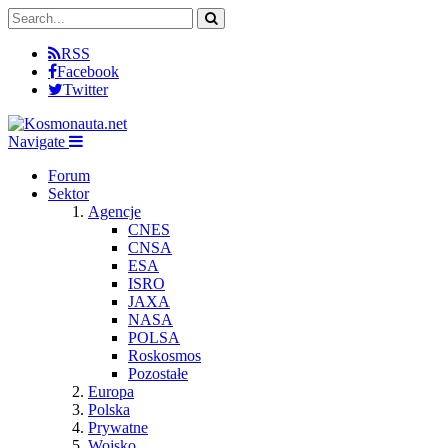
RSS
Facebook
Twitter
Navigate
Forum
Sektor
Agencje
CNES
CNSA
ESA
ISRO
JAXA
NASA
POLSA
Roskosmos
Pozostałe
Europa
Polska
Prywatne
Wojsko