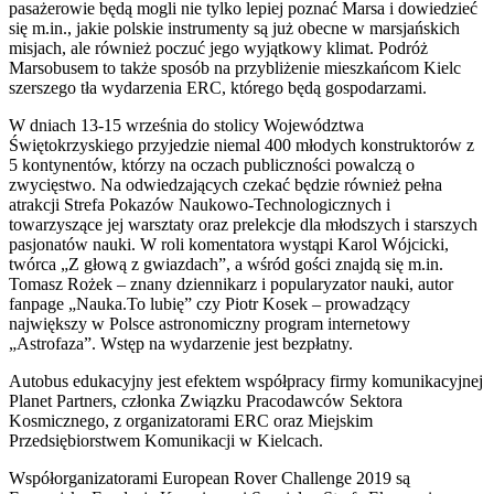
pasażerowie będą mogli nie tylko lepiej poznać Marsa i dowiedzieć
się m.in., jakie polskie instrumenty są już obecne w marsjańskich
misjach, ale również poczuć jego wyjątkowy klimat. Podróż
Marsobusem to także sposób na przybliżenie mieszkańcom Kielc
szerszego tła wydarzenia ERC, którego będą gospodarzami.
W dniach 13-15 września do stolicy Województwa
Świętokrzyskiego przyjedzie niemal 400 młodych konstruktorów z
5 kontynentów, którzy na oczach publiczności powalczą o
zwycięstwo. Na odwiedzających czekać będzie również pełna
atrakcji Strefa Pokazów Naukowo-Technologicznych i
towarzyszące jej warsztaty oraz prelekcje dla młodszych i starszych
pasjonatów nauki. W roli komentatora wystąpi Karol Wójcicki,
twórca „Z głową z gwiazdach”, a wśród gości znajdą się m.in.
Tomasz Rożek – znany dziennikarz i popularyzator nauki, autor
fanpage „Nauka.To lubię” czy Piotr Kosek – prowadzący
największy w Polsce astronomiczny program internetowy
„Astrofaza”. Wstęp na wydarzenie jest bezpłatny.
Autobus edukacyjny jest efektem współpracy firmy komunikacyjnej
Planet Partners, członka Związku Pracodawców Sektora
Kosmicznego, z organizatorami ERC oraz Miejskim
Przedsiębiorstwem Komunikacji w Kielcach.
Współorganizatorami European Rover Challenge 2019 są