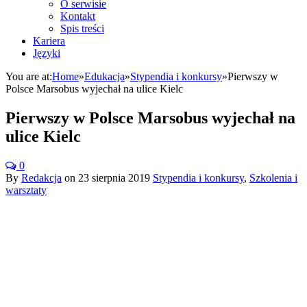
O serwisie
Kontakt
Spis treści
Kariera
Języki
You are at:
Home
»
Edukacja
»
Stypendia i konkursy
»
Pierwszy w
Polsce Marsobus wyjechał na ulice Kielc
Pierwszy w Polsce Marsobus wyjechał na
ulice Kielc
0
By
Redakcja
on
23 sierpnia 2019
Stypendia i konkursy
,
Szkolenia i
warsztaty