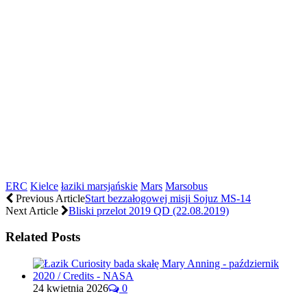
ERC
Kielce
łaziki marsjańskie
Mars
Marsobus
Previous Article
Start bezzałogowej misji Sojuz MS-14
Next Article
Bliski przelot 2019 QD (22.08.2019)
Related Posts
24 kwietnia 2026
0