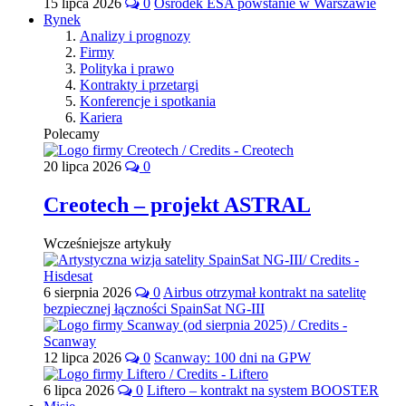
15 lipca 2026
0
Ośrodek ESA powstanie w Warszawie
Rynek
Analizy i prognozy
Firmy
Polityka i prawo
Kontrakty i przetargi
Konferencje i spotkania
Kariera
Polecamy
20 lipca 2026
0
Creotech – projekt ASTRAL
Wcześniejsze artykuły
6 sierpnia 2026
0
Airbus otrzymał kontrakt na satelitę
bezpiecznej łączności SpainSat NG-III
12 lipca 2026
0
Scanway: 100 dni na GPW
6 lipca 2026
0
Liftero – kontrakt na system BOOSTER