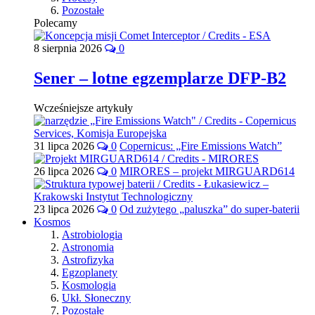
Pozostałe
Polecamy
8 sierpnia 2026
0
Sener – lotne egzemplarze DFP-B2
Wcześniejsze artykuły
31 lipca 2026
0
Copernicus: „Fire Emissions Watch”
26 lipca 2026
0
MIRORES – projekt MIRGUARD614
23 lipca 2026
0
Od zużytego „paluszka” do super-baterii
Kosmos
Astrobiologia
Astronomia
Astrofizyka
Egzoplanety
Kosmologia
Ukł. Słoneczny
Pozostałe