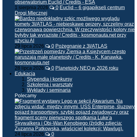
1 sierpnia 2026
0
Euclid – 6 gigapikseli centrum
Drogi Mlecznej
29 lipca 2026
0
Pożegnanie z 3I/ATLAS
28 lipca 2026
0
Planetoidy NEO w 2026 roku
Edukacja
Stypendia i konkursy
Szkolenia i warsztaty
Wykłady i seminaria
Polecamy
24 lipca 2026
0