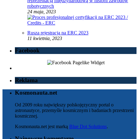
reprezentacją międzynarodową w historii zawodów
robotycznych
24 maja, 2023
Rusza rejestracja na ERC 2023
11 kwietnia, 2023
Facebook
Reklama
Kosmonauta.net
Od 2009 roku największy polskojęzyczny portal o
astronautyce, przemyśle kosmicznym i badaniach przestrzeni
kosmicznej.
Kosmonauta.net jest marką
Blue Dot Solutions
.
Najnowsze komentarze