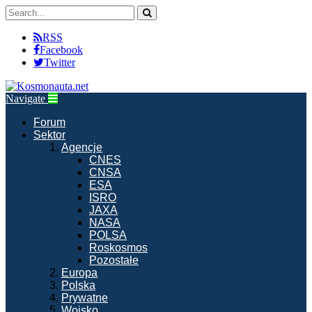
RSS
Facebook
Twitter
Navigate
Forum
Sektor
Agencje
CNES
CNSA
ESA
ISRO
JAXA
NASA
POLSA
Roskosmos
Pozostałe
Europa
Polska
Prywatne
Wojsko