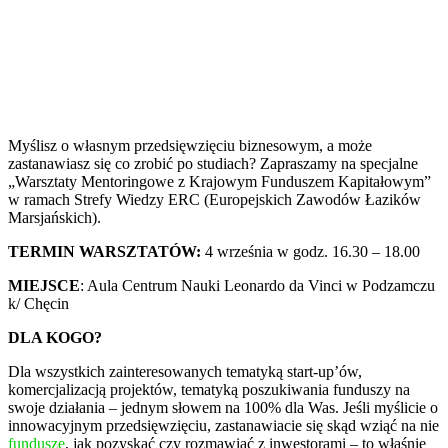
Myślisz o własnym przedsięwzięciu biznesowym, a może
zastanawiasz się co zrobić po studiach? Zapraszamy na specjalne
„Warsztaty Mentoringowe z Krajowym Funduszem Kapitałowym”
w ramach Strefy Wiedzy ERC (Europejskich Zawodów Łazików
Marsjańskich).
TERMIN WARSZTATÓW:
4 września w godz. 16.30 – 18.00
MIEJSCE
: Aula Centrum Nauki Leonardo da Vinci w Podzamczu
k/ Chęcin
DLA KOGO?
Dla wszystkich zainteresowanych tematyką start-up’ów,
komercjalizacją projektów, tematyką poszukiwania funduszy na
swoje działania – jednym słowem na 100% dla Was. Jeśli myślicie o
innowacyjnym przedsięwzięciu, zastanawiacie się skąd wziąć na nie
fundusze
, jak pozyskać czy rozmawiać z inwestorami – to właśnie