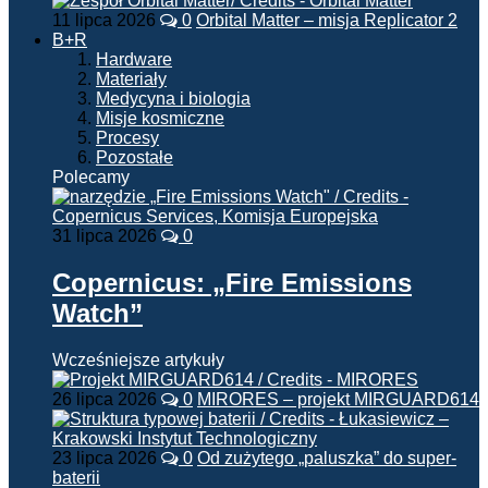
11 lipca 2026
0
Orbital Matter – misja Replicator 2
B+R
Hardware
Materiały
Medycyna i biologia
Misje kosmiczne
Procesy
Pozostałe
Polecamy
31 lipca 2026
0
Copernicus: „Fire Emissions
Watch”
Wcześniejsze artykuły
26 lipca 2026
0
MIRORES – projekt MIRGUARD614
23 lipca 2026
0
Od zużytego „paluszka” do super-
baterii