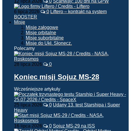
12 lipca 2026
0
Scanway: 100 dni na GPW
6 lipca 2026
0
Liftero – kontrakt na system
BOOSTER
Misje
Misje załogowe
Misje orbitalne
Misje suborbitalne
Misje do Ukł. Słonecz.
Polecamy
28 lipca 2026
0
Koniec misji Sojuz MS-28
Wcześniejsze artykuły
25 lipca 2026
0
Udany 13. test Starshipa i Super
Heavy
16 lipca 2026
0
Sojuz MS-29 na ISS