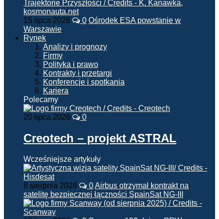
15 lipca 2026
0
Ośrodek ESA powstanie w
Warszawie
Rynek
Analizy i prognozy
Firmy
Polityka i prawo
Kontrakty i przetargi
Konferencje i spotkania
Kariera
Polecamy
20 lipca 2026
0
Creotech – projekt ASTRAL
Wcześniejsze artykuły
6 sierpnia 2026
0
Airbus otrzymał kontrakt na
satelitę bezpiecznej łączności SpainSat NG-III