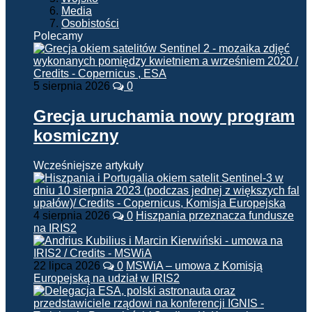
Media
Osobistości
Polecamy
5 sierpnia 2026
0
Grecja uruchamia nowy program
kosmiczny
Wcześniejsze artykuły
4 sierpnia 2026
0
Hiszpania przeznacza fundusze
na IRIS2
22 lipca 2026
0
MSWiA – umowa z Komisją
Europejską na udział w IRIS2