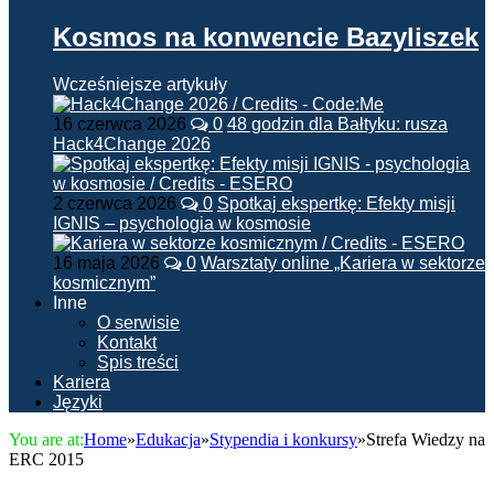
Kosmos na konwencie Bazyliszek
Wcześniejsze artykuły
16 czerwca 2026
0
48 godzin dla Bałtyku: rusza
Hack4Change 2026
2 czerwca 2026
0
Spotkaj ekspertkę: Efekty misji
IGNIS – psychologia w kosmosie
16 maja 2026
0
Warsztaty online „Kariera w sektorze
kosmicznym”
Inne
O serwisie
Kontakt
Spis treści
Kariera
Języki
You are at:
Home
»
Edukacja
»
Stypendia i konkursy
»
Strefa Wiedzy na
ERC 2015