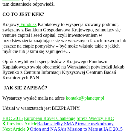
tam dostaniecie odpowiedź.
CO TO JEST KFK?
Krajowy
Fundusz
Kapitałowy to wyspecjalizowany podmiot,
związany z Bankiem Gospodarstwa Krajowego, zajmujący się
venture capital i seed capital, czyli inwestowaniem w
przedsięwzięcia znajdujące się we wczesnych fazach rozwoju lub
jeszcze na etapie pomysłów – być może właśnie takie o jakich
myślicie lub jakimi się zajmujecie…
Oprócz wybitnych specjalistów z Krajowego Funduszu
Kapitałowego swoją obecność na Warsztatach potwierdził Jakub
Ryzenko z Centrum Informacji Kryzysowej Centrum Badań
Kosmicznych PAN .
JAK SIĘ ZAPISAĆ?
Wystarczy wysłać maila na adres
kontakt@planetpr.pl
Udział w warsztatach jest BEZPŁATNY.
ERC 2015
European Rover Challenge
Strefa Wiedzy ERC
Previous Article
Radar satelity SMAP trwale uszkodzony
Next Article
Orion and NASA’s Mission to Mars at IAC 2015