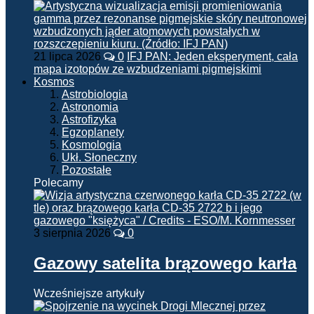
21 lipca 2026
0
IFJ PAN: Jeden eksperyment, cała
mapa izotopów ze wzbudzeniami pigmejskimi
Kosmos
Astrobiologia
Astronomia
Astrofizyka
Egzoplanety
Kosmologia
Ukł. Słoneczny
Pozostałe
Polecamy
3 sierpnia 2026
0
Gazowy satelita brązowego karła
Wcześniejsze artykuły