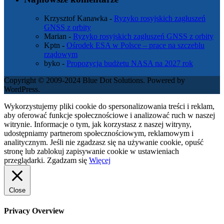
Krzysztof Kanawka
-
Ryzyko rosyjskich zagłuszeń
GNSS z orbity
Marian
-
Ryzyko rosyjskich zagłuszeń GNSS z orbity
Kptn
-
Ośrodek ESA w Polsce – prace na szczeblu
rządowym
byko
-
Propozycja budżetu NASA na 2027 rok
Copyright © 2009-2024 Blue Dot Solutions. Powered by
WordPress.
Wykorzystujemy pliki cookie do spersonalizowania treści i reklam,
aby oferować funkcje społecznościowe i analizować ruch w naszej
witrynie. Informacje o tym, jak korzystasz z naszej witryny,
udostępniamy partnerom społecznościowym, reklamowym i
analitycznym. Jeśli nie zgadzasz się na używanie cookie, opuść
stronę lub zablokuj zapisywanie cookie w ustawieniach
przeglądarki.
Zgadzam się
Więcej
Close
Privacy Overview